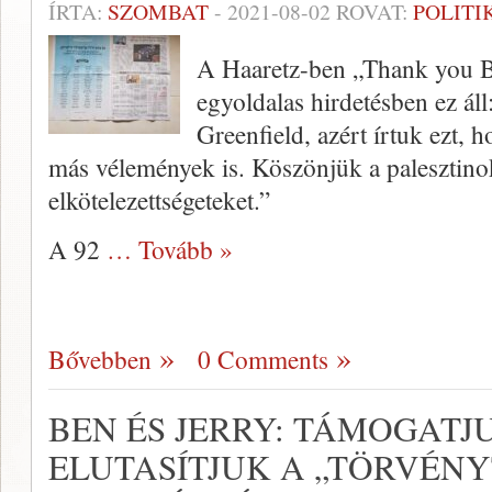
ÍRTA:
SZOMBAT
-
2021-08-02
ROVAT:
POLITI
A Haaretz-ben „Thank you B
egyoldalas hirdetésben ez ál
Greenfield, azért írtuk ezt, 
más vélemények is. Köszönjük a palesztinok
elkötelezettségeteket.”
A 92
… Tovább »
Bővebben
0 Comments
BEN ÉS JERRY: TÁMOGATJU
ELUTASÍTJUK A „TÖRVÉN