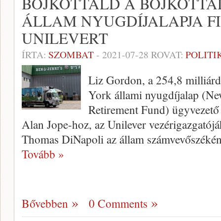
BOJKOTTÁLD A BOJKOTTÁ
ÁLLAM NYUGDÍJALAPJA F
UNILEVERT
ÍRTA:
SZOMBAT
-
2021-07-28
ROVAT:
POLITI
Liz Gordon, a 254,8 milliárd
York állami nyugdíjalap (
Retirement Fund) ügyvezető i
Alan Jope-hoz, az Unilever vezérigazgatójá
Thomas DiNapoli az állam számvevőszéké
Tovább »
Bővebben
0 Comments