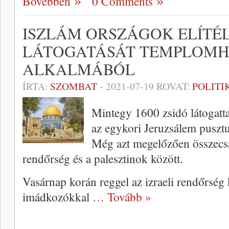
Bővebben
0 Comments
ISZLÁM ORSZÁGOK ELÍTÉL
LÁTOGATÁSÁT TEMPLOMH
ALKALMÁBÓL
ÍRTA:
SZOMBAT
-
2021-07-19
ROVAT:
POLITI
Mintegy 1600 zsidó látogatta
az egykori Jeruzsálem pusztu
Még azt megelőzően összecsa
rendőrség és a palesztinok között.
Vasárnap korán reggel az izraeli rendőrség
imádkozókkal
… Tovább »