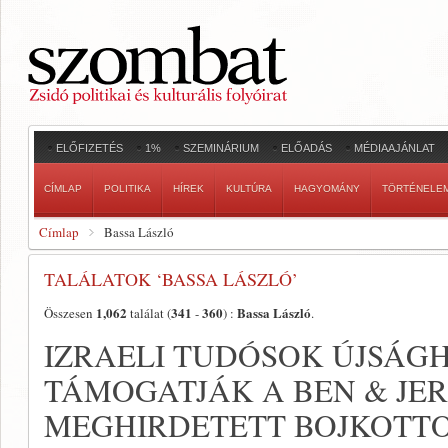
ELŐFIZETÉS
1%
SZEMINÁRIUM
ELŐADÁS
MÉDIAAJÁNLAT
CÍMLAP
POLITIKA
HÍREK
KULTÚRA
HAGYOMÁNY
TÖRTÉNELE
Címlap
Bassa László
TALÁLATOK ‘BASSA LÁSZLÓ’
1,062
341
360
Bassa László
Összesen
találat (
-
) :
.
IZRAELI TUDÓSOK ÚJSÁG
TÁMOGATJÁK A BEN & JER
MEGHIRDETETT BOJKOTT