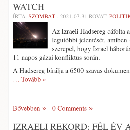
WATCH
ÍRTA:
SZOMBAT
-
2021-07-31
ROVAT:
POLITI
Az Izraeli Hadsereg cáfolt
legutóbbi jelentését, amiben 
szerepel, hogy Izrael háborús
11 napos gázai konfliktus során.
A Hadsereg bírálja a 6500 szavas dokumen
… Tovább »
Bővebben
0 Comments
IZRAELI REKORD: FÉL ÉV A