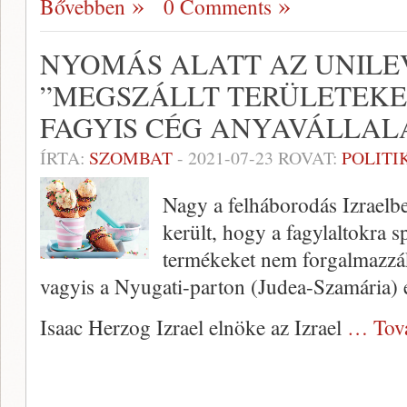
Bővebben
0 Comments
NYOMÁS ALATT AZ UNILE
”MEGSZÁLLT TERÜLETEKE
FAGYIS CÉG ANYAVÁLLAL
ÍRTA:
SZOMBAT
-
2021-07-23
ROVAT:
POLITI
Nagy a felháborodás Izraelb
került, hogy a fagylaltokra s
termékeket nem forgalmazzák
vagyis a Nyugati-parton (Judea-Szamária) 
Isaac Herzog Izrael elnöke az Izrael
… Tov