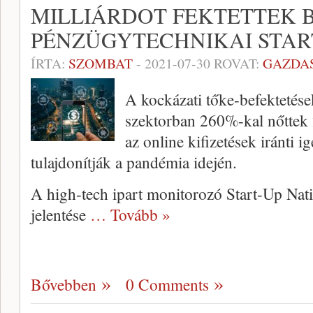
MILLIÁRDOT FEKTETTEK 
PÉNZÜGYTECHNIKAI STAR
ÍRTA:
SZOMBAT
-
2021-07-30
ROVAT:
GAZDA
A kockázati tőke-befektetés
szektorban 260%-kal nőttek 
az online kifizetések iránti
tulajdonítják a pandémia idején.
A high-tech ipart monitorozó Start-Up Nat
jelentése
… Tovább »
Bővebben
0 Comments