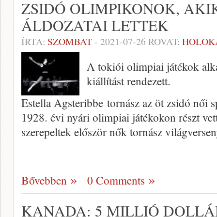
ZSIDÓ OLIMPIKONOK, AK
ÁLDOZATAI LETTEK
ÍRTA:
SZOMBAT
-
2021-07-26
ROVAT:
HOLOK
A tokiói olimpiai játékok al
kiállítást rendezett.
Estella Agsteribbe tornász az öt zsidó női s
1928. évi nyári olimpiai játékokon részt ve
szerepeltek először nők tornász világvers
Bővebben
0 Comments
KANADA: 5 MILLIÓ DOLLÁ