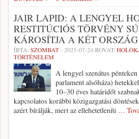
JAIR LAPID: A LENGYEL 
RESTITÚCIÓS TÖRVÉNY S
KÁROSÍTJA A KÉT ORSZÁ
ÍRTA:
SZOMBAT
-
2021-07-24
ROVAT:
HOLOK
TÖRTÉNELEM
A lengyel szenátus pénteken 
parlament alsóháza) hetekkel
10–30 éves határidőt szabnak
kapcsolatos korábbi közigazgatási döntése
azért bírálják, mert az ellehetetleníti
… Tov