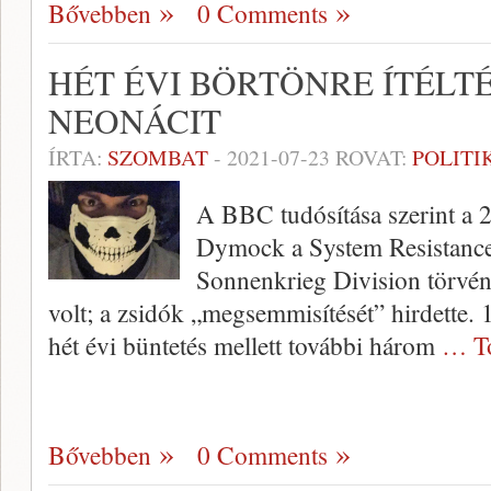
Bővebben
0 Comments
HÉT ÉVI BÖRTÖNRE ÍTÉLTÉ
NEONÁCIT
ÍRTA:
SZOMBAT
-
2021-07-23
ROVAT:
POLITI
A BBC tudósítása szerint a 2
Dymock a System Resistanc
Sonnenkrieg Division törvén
volt; a zsidók „megsemmisítését” hirdette. 
hét évi büntetés mellett további három
… T
Bővebben
0 Comments