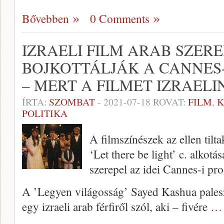
Bővebben
0 Comments
IZRAELI FILM ARAB SZERE
BOJKOTTÁLJÁK A CANNES-
– MERT A FILMET IZRAEL
ÍRTA:
SZOMBAT
-
2021-07-18
ROVAT:
FILM
,
K
POLITIKA
A filmszínészek az ellen tilt
‘Let there be light’ c. alkotá
szerepel az idei Cannes-i p
A ’Legyen világosság’ Sayed Kashua paleszt
egy izraeli arab férfiről szól, aki – fivére
… 