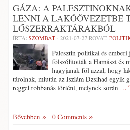
GÁZA: A PALESZTINOKNA
LENNI A LAKÓÖVEZETBE T
LŐSZERRAKTÁRAKBÓL
ÍRTA:
SZOMBAT
-
2021-07-27
ROVAT:
POLITI
Palesztin politikai és emberi
fölszólították a Hamászt és 
hagyjanak föl azzal, hogy la
tárolnak, miután az Iszlám Dzsihad egyik g
reggel robbanás történt, melynek során
… T
Bővebben
0 Comments