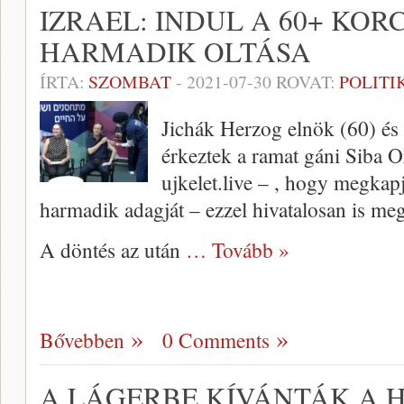
IZRAEL: INDUL A 60+ KO
HARMADIK OLTÁSA
ÍRTA:
SZOMBAT
-
2021-07-30
ROVAT:
POLITI
Jichák Herzog elnök (60) és 
érkeztek a ramat gáni Siba O
ujkelet.live – , hogy megkap
harmadik adagját – ezzel hivatalosan is me
A döntés az után
… Tovább »
Bővebben
0 Comments
A LÁGERBE KÍVÁNTÁK A H