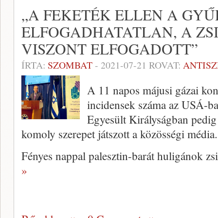
„A FEKETÉK ELLEN A GY
ELFOGADHATATLAN, A ZS
VISZONT ELFOGADOTT”
ÍRTA:
SZOMBAT
-
2021-07-21
ROVAT:
ANTIS
A 11 napos májusi gázai konf
incidensek száma az USÁ-ba
Egyesült Királyságban pedig 
komoly szerepet játszott a közösségi média.
Fényes nappal palesztin-barát huligánok z
»