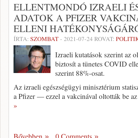
ELLENTMONDÓ IZRAELI É
ADATOK A PFIZER VAKCIN
ELLENI HATÉKONYSÁGÁR
ÍRTA:
SZOMBAT
-
2021-07-24
ROVAT:
POLITI
Izraeli kutatások szerint az 
biztosít a tünetes COVID elle
szerint 88%-osat.
Az izraeli egészségügyi minisztérium statisz
a Pfizer — ezzel a vakcinával oltották be a
»
Bővebben
0 Comments