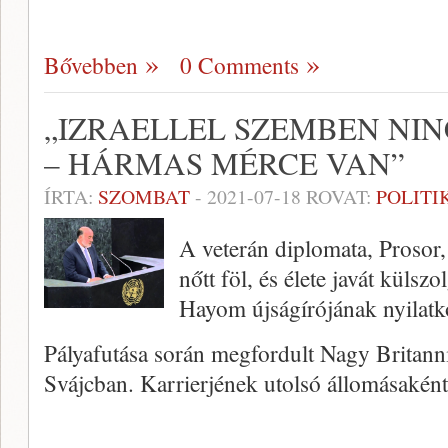
Bővebben
0 Comments
„IZRAELLEL SZEMBEN NI
– HÁRMAS MÉRCE VAN”
ÍRTA:
SZOMBAT
-
2021-07-18
ROVAT:
POLITI
A veterán diplomata, Prosor
nőtt föl, és élete javát külszo
Hayom újságírójának nyilatk
Pályafutása során megfordult Nagy Britan
Svájcban. Karrierjének utolsó állomásakén