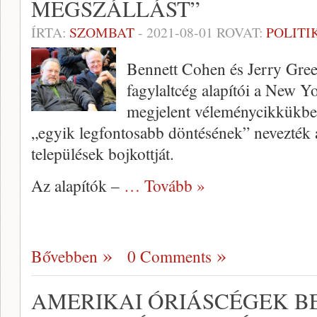
MEGSZÁLLÁST”
ÍRTA:
SZOMBAT
-
2021-08-01
ROVAT:
POLITI
Bennett Cohen és Jerry Gree
fagylaltcég alapítói a New 
megjelent véleménycikkükben 
„egyik legfontosabb döntésének” nevezték a
települések bojkottját.
Az alapítók –
… Tovább »
Bővebben
0 Comments
AMERIKAI ÓRIÁSCÉGEK B