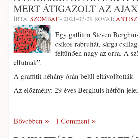
MERT ÁTIGAZOLT AZ AJA
ÍRTA:
SZOMBAT
-
2021-07-29
ROVAT:
ANTIS
Egy gaffittin Steven Berghui
csíkos rabruhát, sárga csillago
feltűnően nagy az orra. A s
elfutnak”.
A graffitit néhány órán belül eltávolították.
Az előzmény: 29 éves Berghuis hétfőn jele
Bővebben
1 Comment