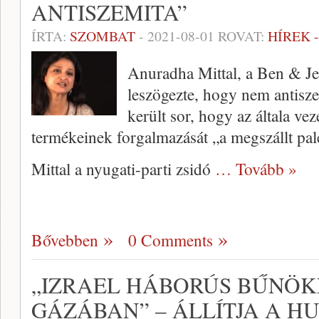
ANTISZEMITA”
ÍRTA:
SZOMBAT
-
2021-08-01
ROVAT:
HÍREK 
Anuradha Mittal, a Ben & Je
leszögezte, hogy nem antisz
került sor, hogy az általa vez
termékeinek forgalmazását „a megszállt pale
Mittal a nyugati-parti zsidó
… Tovább »
Bővebben
0 Comments
„IZRAEL HÁBORÚS BŰNÖK
GÁZÁBAN” – ÁLLÍTJA A H