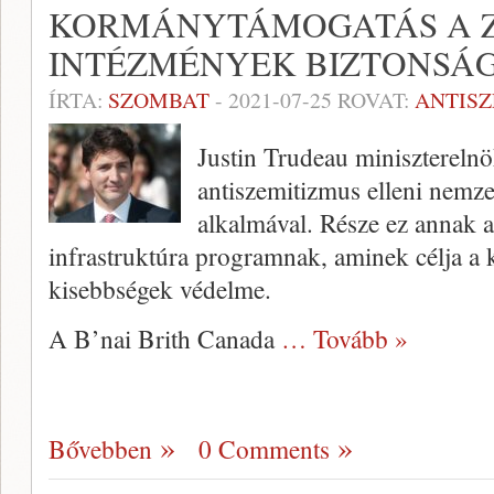
KORMÁNYTÁMOGATÁS A Z
INTÉZMÉNYEK BIZTONSÁ
ÍRTA:
SZOMBAT
-
2021-07-25
ROVAT:
ANTIS
Justin Trudeau miniszterelnök
antiszemitizmus elleni nemze
alkalmával. Része ez annak 
infrastruktúra programnak, aminek célja a 
kisebbségek védelme.
A B’nai Brith Canada
… Tovább »
Bővebben
0 Comments