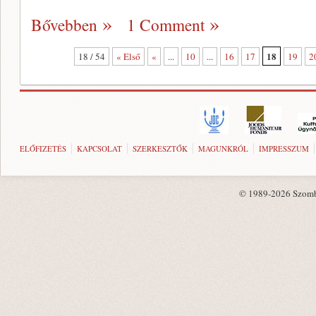
Bővebben
1 Comment
18
18 / 54
« Első
«
...
10
...
16
17
19
2
ELŐFIZETÉS
KAPCSOLAT
SZERKESZTŐK
MAGUNKRÓL
IMPRESSZUM
© 1989-2026 Szombat