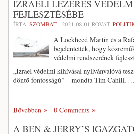
IZRAELI LÉZERES VÉDELM
FEJLESZTÉSÉBE
ÍRTA:
SZOMBAT
-
2021-08-01
ROVAT:
POLITI
A Lockheed Martin és a Raf
bejelentették, hogy közreműk
védelmi rendszerének fejlesz
„Izrael védelmi kihívásai nyilvánvalóvá tesz
döntő fontosságú” – mondta Tim Cahill,
…
Bővebben
0 Comments
A BEN & JERRY’S IGAZGA