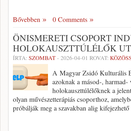
Bővebben
0 Comments
ÖNISMERETI CSOPORT IN
HOLOKAUSZTTÚLÉLŐK UT
ÍRTA:
SZOMBAT
-
2026-04-01
ROVAT:
KÖZÖS
A Magyar Zsidó Kulturális E
azoknak a másod-, harmad- 
holokauszttúlélőknek a jelen
olyan művészetterápiás csoporthoz, amelyb
próbálják meg a szavakban alig kifejezhető