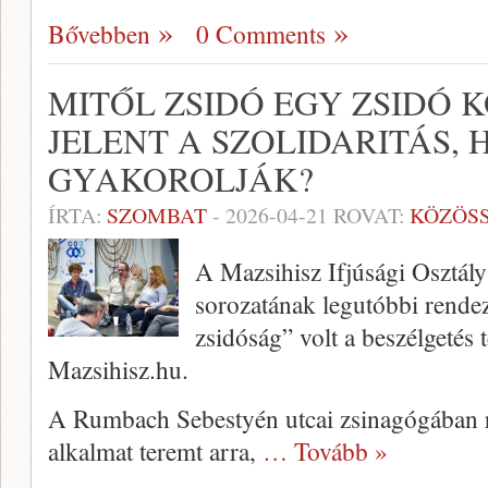
Bővebben
0 Comments
MITŐL ZSIDÓ EGY ZSIDÓ K
JELENT A SZOLIDARITÁS, 
GYAKOROLJÁK?
ÍRTA:
SZOMBAT
-
2026-04-21
ROVAT:
KÖZÖS
A Mazsihisz Ifjúsági Osztály
sorozatának legutóbbi rendez
zsidóság” volt a beszélgetés 
Mazsihisz.hu.
A Rumbach Sebestyén utcai zsinagógában re
alkalmat teremt arra,
… Tovább »