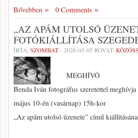
Bővebben
0 Comments
„AZ APÁM UTOLSÓ ÜZENET
FOTÓKIÁLLÍTÁSA SZEGED
ÍRTA:
SZOMBAT
-
2026-05-05
ROVAT:
KÖZÖS
MEGHÍVÓ
Benda Iván fotográfus szeretettel meghívja
május 10-én (vasárnap) 15h-kor
„Az apám utolsó üzenete” című kiállításá