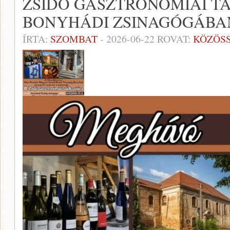
ZSIDÓ GASZTRONÓMIAI T
BONYHÁDI ZSINAGÓGÁBA
ÍRTA:
SZOMBAT
-
2026-06-22
ROVAT:
KÖZÖS