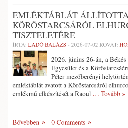
EMLÉKTÁBLÁT ÁLLÍTOTT
KÖRÖSTARCSÁRÓL ELHUR
TISZTELETÉRE
ÍRTA:
LADÓ BALÁZS
-
2026-07-02
ROVAT:
HO
2026. június 26-án, a Békés
Egyesület és a Köröstarcsáé
Péter mezőberényi helytörté
emléktáblát avatott a Köröstarcsáról elhurcol
emlékmű elkészítését a Raoul
… Tovább »
Bővebben
0 Comments