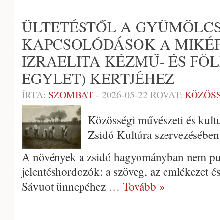
ÜLTETÉSTŐL A GYÜMÖLCS
KAPCSOLÓDÁSOK A MIKÉ
IZRAELITA KÉZMŰ- ÉS FÖ
EGYLET) KERTJÉHEZ
ÍRTA:
SZOMBAT
-
2026-05-22
ROVAT:
KÖZÖS
Közösségi művészeti és kult
Zsidó Kultúra szervezésében
A növények a zsidó hagyományban nem pusz
jelentéshordozók: a szöveg, az emlékezet és
Sávuot ünnepéhez
… Tovább »