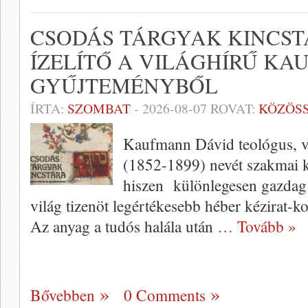
CSODÁS TÁRGYAK KINCST
ÍZELÍTŐ A VILÁGHÍRŰ KA
GYŰJTEMÉNYBŐL
ÍRTA:
SZOMBAT
-
2026-08-07
ROVAT:
KÖZÖS
Kaufmann Dávid teológus, va
(1852-1899) nevét szakmai k
hiszen különlegesen gazdag 
világ tizenöt legértékesebb héber kézirat-ko
Az anyag a tudós halála után
… Tovább »
Bővebben
0 Comments