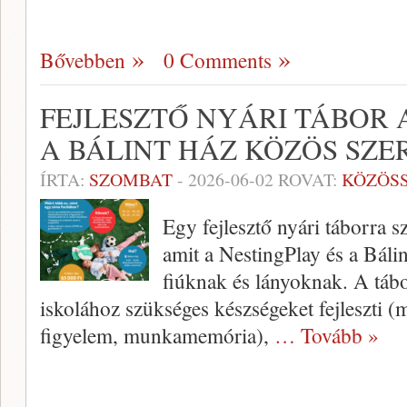
Bővebben
0 Comments
FEJLESZTŐ NYÁRI TÁBOR 
A BÁLINT HÁZ KÖZÖS SZ
ÍRTA:
SZOMBAT
-
2026-06-02
ROVAT:
KÖZÖS
Egy fejlesztő nyári táborra s
amit a NestingPlay és a Báli
fiúknak és lányoknak. A tábor
iskolához szükséges készségeket fejleszti (m
figyelem, munkamemória),
… Tovább »