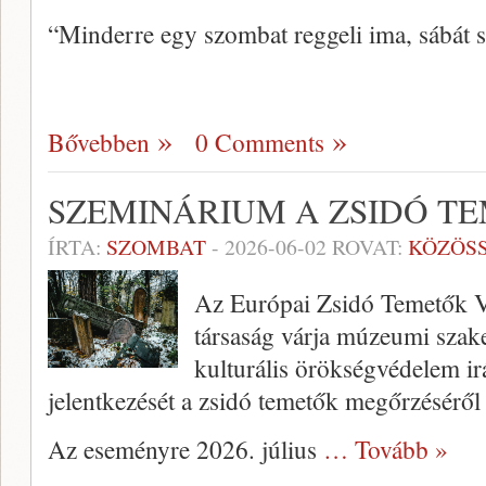
“Minderre egy szombat reggeli ima, sábát s
Bővebben
0 Comments
SZEMINÁRIUM A ZSIDÓ T
ÍRTA:
SZOMBAT
-
2026-06-02
ROVAT:
KÖZÖS
Az Európai Zsidó Temetők V
társaság várja múzeumi szake
kulturális örökségvédelem ir
jelentkezését a zsidó temetők megőrzéséről
Az eseményre 2026. július
… Tovább »