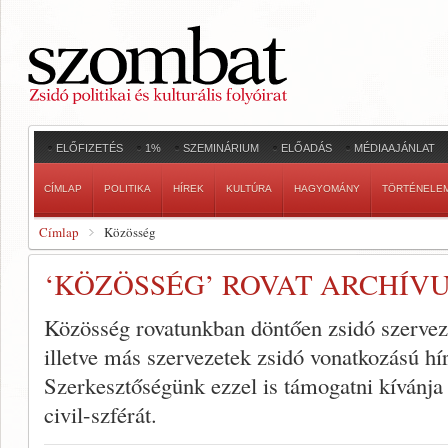
ELŐFIZETÉS
1%
SZEMINÁRIUM
ELŐADÁS
MÉDIAAJÁNLAT
CÍMLAP
POLITIKA
HÍREK
KULTÚRA
HAGYOMÁNY
TÖRTÉNELE
Címlap
Közösség
‘KÖZÖSSÉG’ ROVAT ARCHÍV
Közösség rovatunkban döntően zsidó szerveze
illetve más szervezetek zsidó vonatkozású hí
Szerkesztőségünk ezzel is támogatni kívánja
civil-szférát.