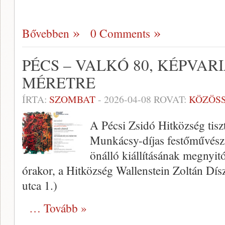
Bővebben
0 Comments
PÉCS – VALKÓ 80, KÉPVAR
MÉRETRE
ÍRTA:
SZOMBAT
-
2026-04-08
ROVAT:
KÖZÖS
A Pécsi Zsidó Hitközség tiszt
Munkácsy-díjas festőművész 
önálló kiállításának megnyit
órakor, a Hitközség Wallenstein Zoltán Dí
utca 1.)
… Tovább »