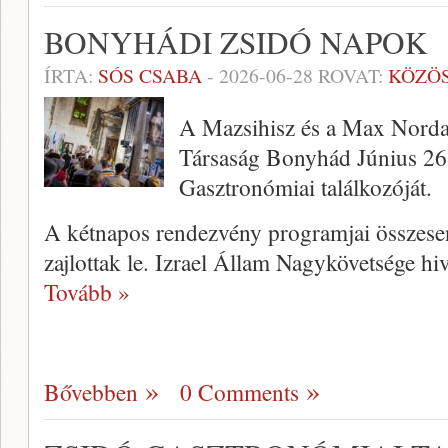
BONYHÁDI ZSIDÓ NAPOK
ÍRTA:
SÓS CSABA
-
2026-06-28
ROVAT:
KÖZÖ
A Mazsihisz és a Max Nordau
Társaság Bonyhád Június 26.
Gasztronómiai találkozóját.
A kétnapos rendezvény programjai összesen
zajlottak le. Izrael Állam Nagykövetsége hi
Tovább »
Bővebben
0 Comments