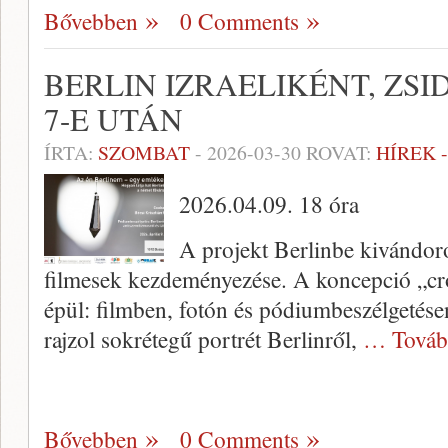
Bővebben
0 Comments
BERLIN IZRAELIKÉNT, ZS
7-E UTÁN
ÍRTA:
SZOMBAT
-
2026-03-30
ROVAT:
HÍREK 
2026.04.09. 18 óra
A projekt Berlinbe kivándor
filmesek kezdeményezése. A koncepció „cro
épül: filmben, fotón és pódiumbeszélgetése
rajzol sokrétegű portrét Berlinről,
… Továb
Bővebben
0 Comments