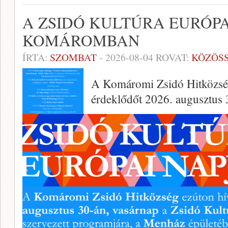
A ZSIDÓ KULTÚRA EURÓPA
KOMÁROMBAN
ÍRTA:
SZOMBAT
-
2026-08-04
ROVAT:
KÖZÖS
A Komáromi Zsidó Hitközség
érdeklődőt 2026. augusztus 