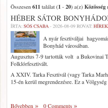
611
1
20
Közösség
Összesen
találat (
-
) a(z)
r
HÉBER SÁTOR BONYHÁDO
ÍRTA:
SÓS CSABA
-
2026-08-09
ROVAT:
HÍREK
A nyár fesztiváljai hagyom
Bonyhád városában.
Augusztus 7-9 tartották volt a Bukovinai 
Folklórfesztivált.
A XXIV. Tarka Fesztivál (vagy Tarka Marha
15-én kerül megrendezésre. Ez a Völgysé
Bővebben
0 Comments