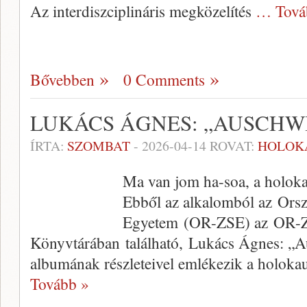
Az interdiszciplináris megközelítés
… Tová
Bővebben
0 Comments
LUKÁCS ÁGNES: „AUSCHWI
ÍRTA:
SZOMBAT
-
2026-04-14
ROVAT:
HOLOK
Ma van jom ha-soa, a holoka
Ebből az alkalomból az Ors
Egyetem (OR-ZSE) az OR-
Könyvtárában található, Lukács Ágnes: „A
albumának részleteivel emlékezik a holokau
Tovább »