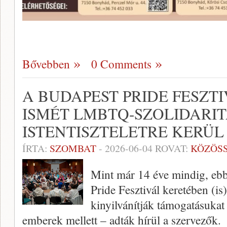
Bővebben
0 Comments
A BUDAPEST PRIDE FESZT
ISMÉT LMBTQ-SZOLIDARIT
ISTENTISZTELETRE KERÜL
ÍRTA:
SZOMBAT
-
2026-06-04
ROVAT:
KÖZÖS
Mint már 14 éve mindig, ebb
Pride Fesztivál keretében (i
kinyilvánítják támogatásuka
emberek mellett – adták hírül a szervezők.