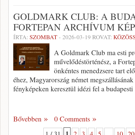
GOLDMARK CLUB: A BUDA
FORTEPAN ARCHÍVUM KÉP
ÍRTA:
SZOMBAT
-
2026-03-19
ROVAT:
KÖZÖS
A Goldmark Club ma esti p
művelődéstörténész, a Forte
önkéntes menedzsere tart elő
éhez, Magyarország német megszállásának 
fényképeken keresztül idézi fel a budapesti
Bővebben
0 Comments
1
1 / 31
2
3
4
5
...
10
20