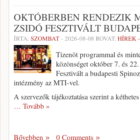
OKTÓBERBEN RENDEZIK ME
ZSIDÓ FESZTIVÁLT BUDAP
ÍRTA:
SZOMBAT
-
2026-08-08
ROVAT:
HÍREK 
Tizenöt programmal és mint
közönséget október 7. és 22.
Fesztivált a budapesti Spino
intézmény az MTI-vel.
A szervezők tájékoztatása szerint a kéthete
… Tovább »
Bővebben
0 Comments