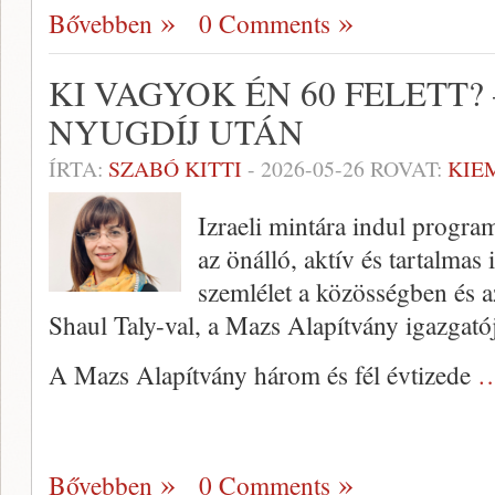
Bővebben
0 Comments
KI VAGYOK ÉN 60 FELETT? 
NYUGDÍJ UTÁN
ÍRTA:
SZABÓ KITTI
-
2026-05-26
ROVAT:
KIE
Izraeli mintára indul progr
az önálló, aktív és tartalmas 
szemlélet a közösségben és a
Shaul Taly-val, a Mazs Alapítvány igazgatój
A Mazs Alapítvány három és fél évtizede
…
Bővebben
0 Comments