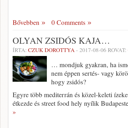
Bővebben
0 Comments
OLYAN ZSIDÓS KAJA…
ÍRTA:
CZUK DOROTTYA
-
2017-08-06
ROVAT:
… mondjuk gyakran, ha ismer
nem éppen sertés- vagy körö
hogy zsidós?
Egyre több mediterrán és közel-keleti ízeket
étkezde és street food hely nyílik Budapes
»