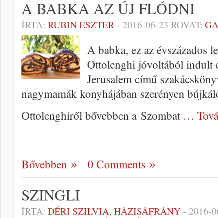
A BABKA AZ ÚJ FLÓDNI
ÍRTA:
RUBIN ESZTER
-
2016-06-23
ROVAT:
GA
A babka, ez az évszázados l
Ottolenghi jóvoltából indult e
Jerusalem című szakácskönyvé
nagymamák konyhájában szerényen bújkáló 
Ottolenghiről bővebben a Szombat
… Tová
Bővebben
0 Comments
SZINGLI
ÍRTA:
DÉRI SZILVIA, HÁZISÁFRÁNY
-
2016-0