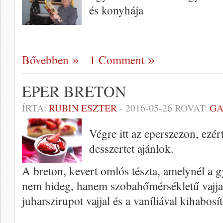
és konyhája
Bővebben
1 Comment
EPER BRETON
ÍRTA:
RUBIN ESZTER
-
2016-05-26
ROVAT:
GA
Végre itt az eperszezon, ezé
desszertet ajánlok.
A breton, kevert omlós tészta, amelynél a g
nem hideg, hanem szobahőmérsékletű vajja
juharszirupot vajjal és a vaníliával kihabo