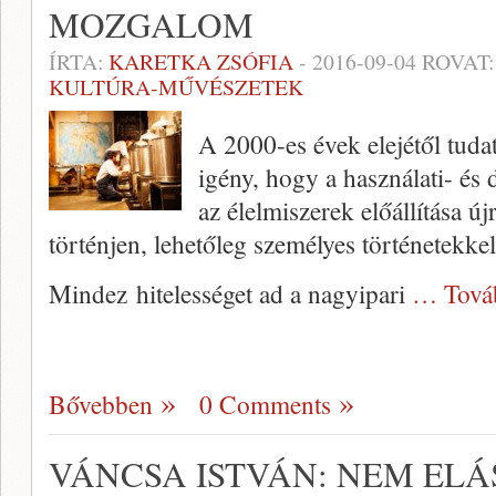
MOZGALOM
ÍRTA:
KARETKA ZSÓFIA
-
2016-09-04
ROVAT
KULTÚRA-MŰVÉSZETEK
A 2000-es évek elejétől tud
igény, hogy a használati- és
az élelmiszerek előállítása ú
történjen, lehetőleg személyes történetekkel
Mindez hitelességet ad a nagyipari
… Tová
Bővebben
0 Comments
VÁNCSA ISTVÁN: NEM ELÁ