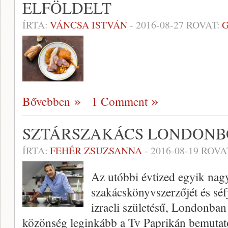
ELFÖLDELT
ÍRTA:
VÁNCSA ISTVÁN
-
2016-08-27
ROVAT:
Bővebben
1 Comment
SZTÁRSZAKÁCS LONDONBÓ
ÍRTA:
FEHÉR ZSUZSANNA
-
2016-08-19
ROVA
Az utóbbi évtized egyik nagy
szakácskönyvszerzőjét és séf
izraeli születésű, Londonban
közönség leginkább a Tv Paprikán bemutatot