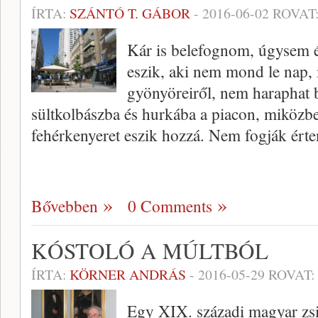
ÍRTA:
SZÁNTÓ T. GÁBOR
-
2016-06-02
ROVAT
Kár is belefognom, úgysem ér
eszik, aki nem mond le nap, 
gyönyöreiről, nem haraphat 
sültkolbászba és hurkába a piacon, miközbe
fehérkenyeret eszik hozzá. Nem fogják érte
Bővebben
0 Comments
KÓSTOLÓ A MÚLTBÓL
ÍRTA:
KÖRNER ANDRÁS
-
2016-05-29
ROVAT:
Egy XIX. századi magyar zs