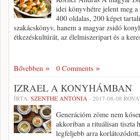
idei könyvhétre jelent meg 
400 oldalas, 200 képet tar
szakácskönyv, hanem a magyar zsidó konyha 
étkezéskultúrát, az élelmiszeripart és a ke
Bővebben
0 Comments
IZRAEL A KONYHÁMBAN
ÍRTA:
SZENTHE ANTÓNIA
-
2017-08-08
ROVA
Generációm zöme nem kóser k
akkoriban a rituálisan tiszta 
legfeljebb arra korlátozódot