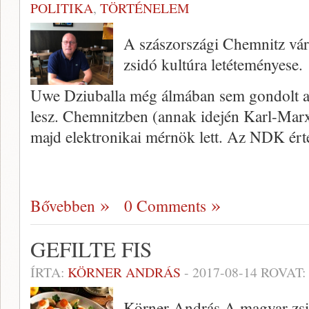
POLITIKA
,
TÖRTÉNELEM
A szászországi Chemnitz vá
zsidó kultúra letéteményese.
Uwe Dziuballa még álmában sem gondolt a
lesz. Chemnitzben (annak idején Karl-Marx-
majd elektronikai mérnök lett. Az NDK ér
Bővebben
0 Comments
GEFILTE FIS
ÍRTA:
KÖRNER ANDRÁS
-
2017-08-14
ROVAT:
Körner András A magyar zsi