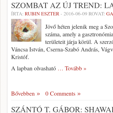
SZOMBAT AZ ÚJ TREND: 
ÍRTA:
RUBIN ESZTER
-
2016-06-09
ROVAT:
GA
Jövő héten jelenik meg a Sz
száma, amely a gasztronómia
területeit járja körül. A szer
Váncsa István, Cserna-Szabó András, Vágvö
Kristóf.
A lapban olvasható
… Tovább »
Bővebben
0 Comments
SZÁNTÓ T. GÁBOR: SHAW