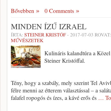
Bővebben
0 Comments
MINDEN ÍZŰ IZRAEL
ÍRTA:
STEINER KRISTÓF
-
2017-07-03
ROVAT
MŰVÉSZETEK
Kulináris kalandtúra a Közel
Steiner Kristóffal.
Tény, hogy a szabály, mely szerint Tel Aviv
félre menni az étterem választással – a salát
falafel ropogós és ízes, a kávé erős és
… To