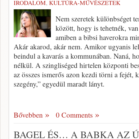
IRODALOM
,
KULTÚRA-MŰVÉSZETEK
Nem szeretek különbséget ten
között, hogy is tehetnék, va
amiben a bibsi haverokra min
Akár akarod, akár nem. Amikor ugyanis lelé
beindul a kavarás a kommunában. Naná, ho
nélkül. A szingliséged hirtelen központi be
az összes ismerős azon kezdi törni a fejét, 
szegény,” egyedül maradt lányt.
Bővebben
0 Comments
BAGEL ÉS… A BABKA AZ ÚJ