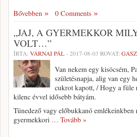
Bővebben
0 Comments
„JAJ, A GYERMEKKOR MIL
VOLT…”
ÍRTA:
VÁRNAI PÁL
-
2017-08-03
ROVAT:
GASZ
Van nekem egy kisöcsém, Pali
születésnapja, alig van egy h
cukrot kapott, / Hogy a fül
kilenc évvel idősebb bátyám.
Tünedező vagy előbukkanó emlékeinkben ne
gyermekkori
… Tovább »