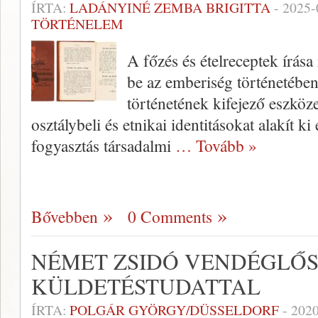
ÍRTA:
LADÁNYINÉ ZEMBA BRIGITTA
-
2025-
TÖRTÉNELEM
A főzés és ételreceptek írása
be az emberiség történetében
történetének kifejező eszköz
osztálybeli és etnikai identitásokat alakít ki 
fogyasztás társadalmi
… Tovább »
Bővebben
0 Comments
NÉMET ZSIDÓ VENDÉGLŐS
KÜLDETÉSTUDATTAL
ÍRTA:
POLGÁR GYÖRGY/DÜSSELDORF
-
2020