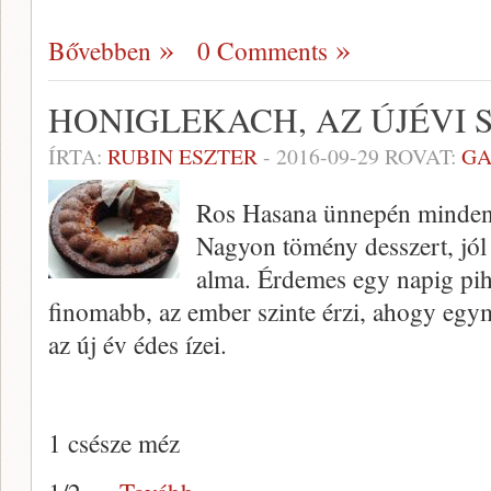
Bővebben
0 Comments
HONIGLEKACH, AZ ÚJÉVI
ÍRTA:
RUBIN ESZTER
-
2016-09-29
ROVAT:
GA
Ros Hasana ünnepén minden 
Nagyon tömény desszert, jól
alma. Érdemes egy napig pi
finomabb, az ember szinte érzi, ahogy eg
az új év édes ízei.
1 csésze méz