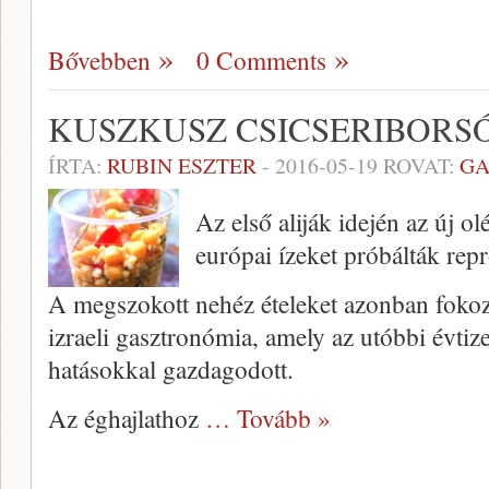
Bővebben
0 Comments
KUSZKUSZ CSICSERIBORS
ÍRTA:
RUBIN ESZTER
-
2016-05-19
ROVAT:
GA
Az első aliják idején az új 
európai ízeket próbálták rep
A megszokott nehéz ételeket azonban fokoz
izraeli gasztronómia, amely az utóbbi évtiz
hatásokkal gazdagodott.
Az éghajlathoz
… Tovább »