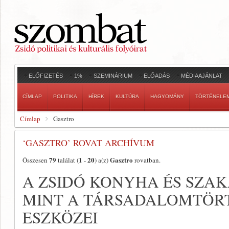
ELŐFIZETÉS
1%
SZEMINÁRIUM
ELŐADÁS
MÉDIAAJÁNLAT
CÍMLAP
POLITIKA
HÍREK
KULTÚRA
HAGYOMÁNY
TÖRTÉNELE
Címlap
Gasztro
‘GASZTRO’ ROVAT ARCHÍVUM
79
1
20
Gasztro
Összesen
találat (
-
) a(z)
rovatban.
A ZSIDÓ KONYHA ÉS SZA
MINT A TÁRSADALOMTÖRT
ESZKÖZEI