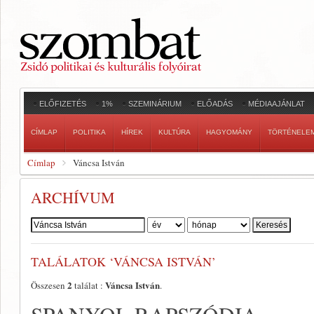
ELŐFIZETÉS
1%
SZEMINÁRIUM
ELŐADÁS
MÉDIAAJÁNLAT
CÍMLAP
POLITIKA
HÍREK
KULTÚRA
HAGYOMÁNY
TÖRTÉNELE
Címlap
Váncsa István
ARCHÍVUM
Szerző:
TALÁLATOK ‘VÁNCSA ISTVÁN’
2
Váncsa István
Összesen
találat :
.