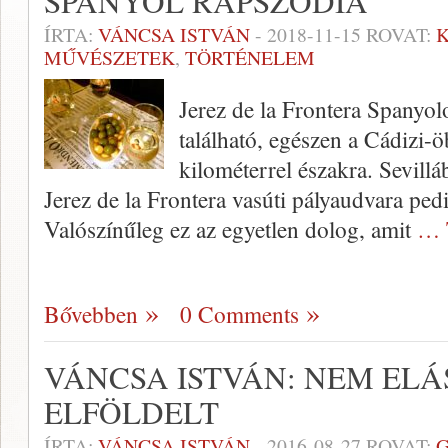
SPANYOL RAPSZÓDIA
ÍRTA:
VÁNCSA ISTVÁN
-
2018-11-15
ROVAT:
MŰVÉSZETEK
,
TÖRTÉNELEM
Jerez de la Frontera Spanyol
található, egészen a Cádizi-
kilométerrel északra. Sevillá
Jerez de la Frontera vasúti pályaudvara ped
Valószínűleg ez az egyetlen dolog, amit
… 
Bővebben
0 Comments
VÁNCSA ISTVÁN: NEM ELÁ
ELFÖLDELT
ÍRTA:
VÁNCSA ISTVÁN
-
2016-08-27
ROVAT: