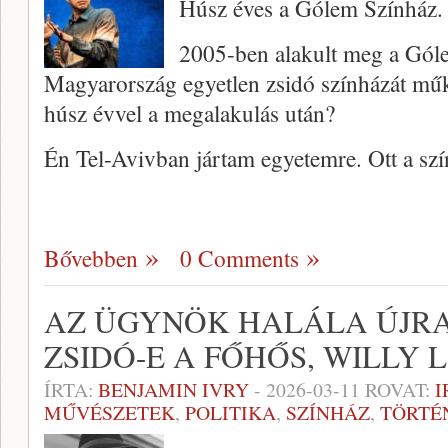
Húsz éves a Gólem Színház. 
2005-ben alakult meg a Gól
Magyarország egyetlen zsidó színházát mű
húsz évvel a megalakulás után?
Én Tel-Avivban jártam egyetemre. Ott a sz
Bővebben
0 Comments
AZ ÜGYNÖK HALÁLA ÚJRA
ZSIDÓ-E A FŐHŐS, WILLY
ÍRTA:
BENJAMIN IVRY
-
2026-03-11
ROVAT:
I
MŰVÉSZETEK
,
POLITIKA
,
SZÍNHÁZ
,
TÖRTÉ