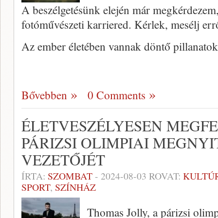
A beszélgetésünk elején már megkérdezem,
fotóművészeti karriered. Kérlek, mesélj err
Az ember életében vannak döntő pillanat
Bővebben
0 Comments
ÉLETVESZÉLYESEN MEGF
PÁRIZSI OLIMPIAI MEGNY
VEZETŐJÉT
ÍRTA:
SZOMBAT
-
2024-08-03
ROVAT:
KULTÚ
SPORT
,
SZÍNHÁZ
Thomas Jolly, a párizsi olim