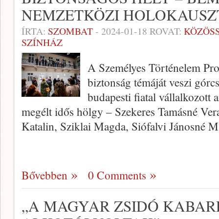
NEMZETKÖZI HOLOKAUSZ
ÍRTA:
SZOMBAT
-
2024-01-18
ROVAT:
KÖZÖS
SZÍNHÁZ
A Személyes Történelem Prod
biztonság témáját veszi górc
budapesti fiatal vállalkozott 
megélt idős hölgy – Szekeres Tamásné Ve
Katalin, Sziklai Magda, Siófalvi Jánosné 
Bővebben
0 Comments
„A MAGYAR ZSIDÓ KABAR