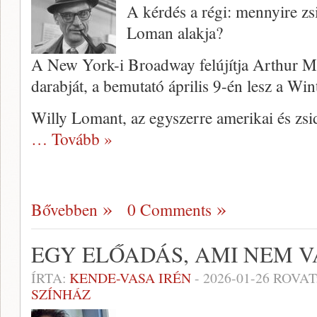
A kérdés a régi: mennyire zs
Loman alakja?
A New York-i Broadway felújítja Arthur M
darabját, a bemutató április 9-én lesz a Wi
Willy Lomant, az egyszerre amerikai és zsid
… Tovább »
Bővebben
0 Comments
EGY ELŐADÁS, AMI NEM 
ÍRTA:
KENDE-VASA IRÉN
-
2026-01-26
ROVAT
SZÍNHÁZ