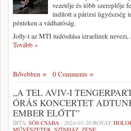
vezetője és több szereplője fe
indított a párizsi ügyészség i
pénteken a vádhatóság.
Jolly-t az MTI tudósítása izraelinek nevez
Tovább »
Bővebben
0 Comments
„A TEL AVIV-I TENGERPA
ÓRÁS KONCERTET ADTUN
EMBER ELŐTT”
ÍRTA:
SÓS CSABA
-
2024-03-20
ROVAT:
HOLO
MŰVÉSZETEK
,
SZÍNHÁZ
,
ZENE