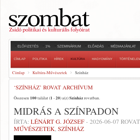
ELŐFIZETÉS
1%
SZEMINÁRIUM
ELŐADÁS
MÉDIAAJÁNLAT
CÍMLAP
POLITIKA
HÍREK
KULTÚRA
HAGYOMÁNY
TÖRTÉNELE
Címlap
Kultúra-Művészetek
Színház
‘SZÍNHÁZ’ ROVAT ARCHÍVUM
100
1
20
Színház
Összesen
találat (
-
) a(z)
rovatban.
MIDRÁS A SZÍNPADON
ÍRTA:
LÉNÁRT G. JÓZSEF
-
2026-06-07
ROVAT
MŰVÉSZETEK
,
SZÍNHÁZ