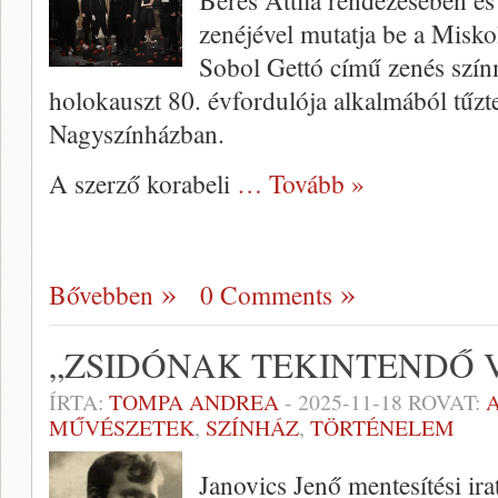
Béres Attila rendezésében és
zenéjével mutatja be a Misk
Sobol Gettó című zenés szín
holokauszt 80. évfordulója alkalmából tűzt
Nagyszínházban.
A szerző korabeli
… Tovább »
Bővebben
0 Comments
„ZSIDÓNAK TEKINTENDŐ 
ÍRTA:
TOMPA ANDREA
-
2025-11-18
ROVAT:
MŰVÉSZETEK
,
SZÍNHÁZ
,
TÖRTÉNELEM
Janovics Jenő mentesítési ira