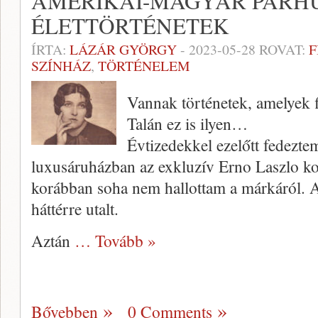
AMERIKAI-MAGYAR PÁRH
ÉLETTÖRTÉNETEK
ÍRTA:
LÁZÁR GYÖRGY
-
2023-05-28
ROVAT:
F
SZÍNHÁZ
,
TÖRTÉNELEM
Vannak történetek, amelyek 
Talán ez is ilyen…
Évtizedekkel ezelőtt fedeztem
luxusáruházban az exkluzív Erno Laszlo k
korábban soha nem hallottam a márkáról.
háttérre utalt.
Aztán
… Tovább »
Bővebben
0 Comments