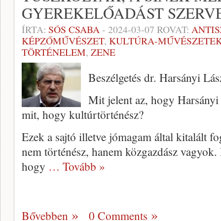
GYEREKELŐADÁST SZERV
ÍRTA:
SÓS CSABA
-
2024-03-07
ROVAT:
ANTI
KÉPZŐMŰVÉSZET
,
KULTÚRA-MŰVÉSZETE
TÖRTÉNELEM
,
ZENE
Beszélgetés dr. Harsányi Lás
Mit jelent az, hogy Harsányi
mit, hogy kultúrtörténész?
Ezek a sajtó illetve jómagam által kitalált 
nem történész, hanem közgazdász vagyok. N
hogy
… Tovább »
Bővebben
0 Comments