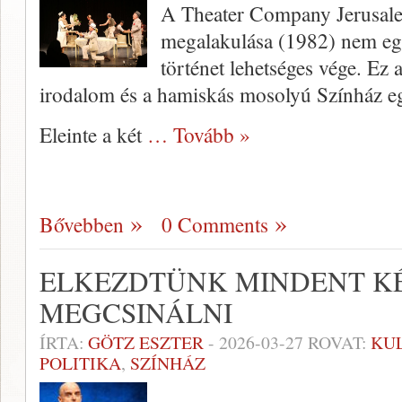
A Theater Company Jerusalem ( התיאטרון הירושלמי
megalakulása (1982) nem egy
történet lehetséges vége. Ez 
irodalom és a hamiskás mosolyú Színház egy
Eleinte a két
… Tovább »
Bővebben
0 Comments
ELKEZDTÜNK MINDENT K
MEGCSINÁLNI
ÍRTA:
GÖTZ ESZTER
-
2026-03-27
ROVAT:
KU
POLITIKA
,
SZÍNHÁZ