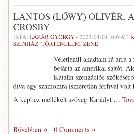
LANTOS (LŐWY) OLIVÉR, 
CROSBY
ÍRTA:
LÁZÁR GYÖRGY
-
2023-04-04
ROVAT:
K
SZÍNHÁZ
,
TÖRTÉNELEM
,
ZENE
Véletlenül akadtam rá arra a
bejárta az amerikai sajtót. 
Katalin szenzációs szökéséről
díva egy számomra ismeretlen férfival volt 
A képhez mellékelt szöveg Karádyt
… Tová
Bővebben
0 Comments