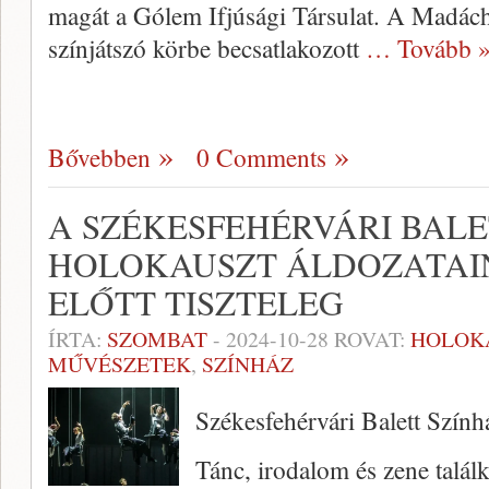
magát a Gólem Ifjúsági Társulat. A Madác
színjátszó körbe becsatlakozott
… Tovább 
Bővebben
0 Comments
A SZÉKESFEHÉRVÁRI BALE
HOLOKAUSZT ÁLDOZATAI
ELŐTT TISZTELEG
ÍRTA:
SZOMBAT
-
2024-10-28
ROVAT:
HOLOK
MŰVÉSZETEK
,
SZÍNHÁZ
Székesfehérvári Balett Szín
Tánc, irodalom és zene találk