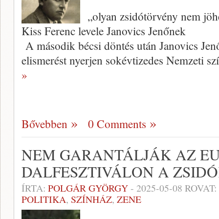
„olyan zsidótörvény nem jöhet
Kiss Ferenc levele Janovics Jenőnek
A második bécsi döntés után Janovics Jen
elismerést nyerjen sokévtizedes Nemzeti sz
»
Bővebben
0 Comments
NEM GARANTÁLJÁK AZ EU
DALFESZTIVÁLON A ZSID
ÍRTA:
POLGÁR GYÖRGY
-
2025-05-08
ROVAT:
POLITIKA
,
SZÍNHÁZ
,
ZENE