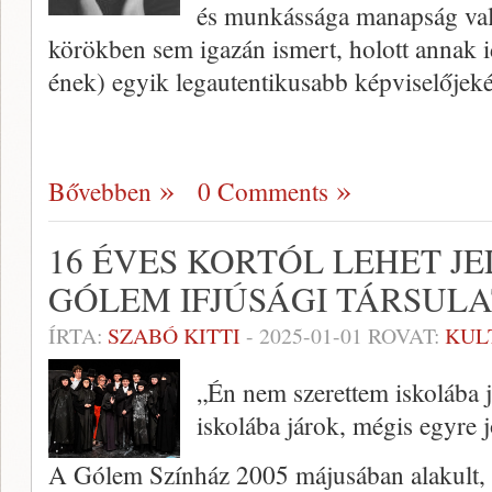
és munkássága manapság val
körökben sem igazán ismert, holott annak id
ének) egyik legautentikusabb képviselőjek
Bővebben
0 Comments
16 ÉVES KORTÓL LEHET JE
GÓLEM IFJÚSÁGI TÁRSULA
ÍRTA:
SZABÓ KITTI
-
2025-01-01
ROVAT:
KUL
„Én nem szerettem iskolába j
iskolába járok, mégis egyre 
A Gólem Színház 2005 májusában alakult, 