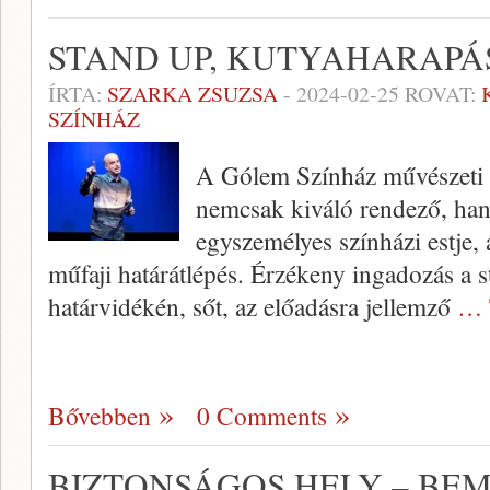
STAND UP, KUTYAHARAPÁ
ÍRTA:
SZARKA ZSUZSA
-
2024-02-25
ROVAT:
SZÍNHÁZ
A Gólem Színház művészeti ve
nemcsak kiváló rendező, han
egyszemélyes színházi estje,
műfaji határátlépés. Érzékeny ingadozás a
határvidékén, sőt, az előadásra jellemző
… 
Bővebben
0 Comments
BIZTONSÁGOS HELY – BE