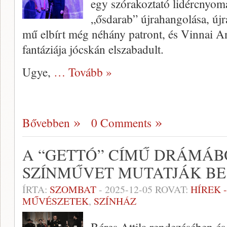
egy szórakoztató lidércnyomá
„ősdarab” újrahangolása, újra
mű elbírt még néhány patront, és Vinnai 
fantáziája jócskán elszabadult.
Ugye,
… Tovább »
Bővebben
0 Comments
A “GETTÓ” CÍMŰ DRÁMÁBÓ
SZÍNMŰVET MUTATJÁK BE
ÍRTA:
SZOMBAT
-
2025-12-05
ROVAT:
HÍREK 
MŰVÉSZETEK
,
SZÍNHÁZ