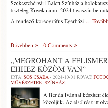
Székesfehérvári Balett Színház a holokauszt
tiszteleg Kövek című, 2024 tavaszán bemuta
A rendező-koreográfus Egerházi
… Tovább
Bővebben
0 Comments
„MEGROHANT A FELISMER
EHHEZ KÖZÖM VAN”
ÍRTA:
SÓS CSABA
-
2024-10-01
ROVAT:
FOTO
MŰVÉSZETEK
,
SZÍNHÁZ
A Benda Ivánnal készített éle
közöljük. Az első rész itt olv