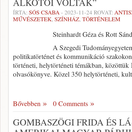
ALKOTÓI VOLTAK”
ÍRTA:
SÓS CSABA
-
2023-11-24
ROVAT:
ANTI
MŰVÉSZETEK
,
SZÍNHÁZ
,
TÖRTÉNELEM
Steinhardt Géza és Rott Sánd
A Szegedi Tudományegyeteme
politikatörténet és kommunikáció szakokon
történeti, helytörténeti témákban, közöttük
olvasókönyve. Közel 350 helytörténeti, kul
Bővebben
0 Comments
GOMBASZÖGI FRIDA ÉS LÁ