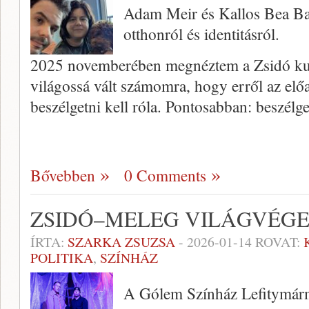
Adam Meir és Kallos Bea Bar
otthonról és identitásról.
2025 novemberében megnéztem a Zsidó kut
világossá vált számomra, hogy erről az előad
beszélgetni kell róla. Pontosabban: beszélg
Bővebben
0 Comments
ZSIDÓ–MELEG VILÁGVÉG
ÍRTA:
SZARKA ZSUZSA
-
2026-01-14
ROVAT:
POLITIKA
,
SZÍNHÁZ
A Gólem Színház Lefitymárm