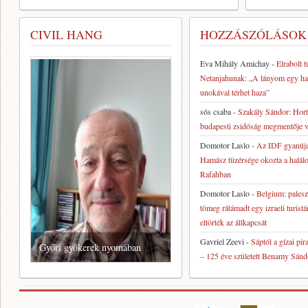
CIVIL HANG
HOZZÁSZÓLÁSOK
Eva Mihály Amichay
-
Elrabolt t
Netanjahunak: „A lányom egy h
unokával térhet haza”
sós csaba
-
Szakály Sándor: Hort
budapesti zsidóság megmentője v
Domotor Laslo
-
Az IDF gyanúja 
Hamász tüzérsége okozta a halálo
Rafahban
Domotor Laslo
-
Belgium: paleszt
tömeg rátámadt egy izraeli turistá
eltörték az állkapcsát
Gavriel Zeevi
-
Sáptól a gízai pi
Győri gyökerek nyomában
– 125 éve született Benamy Sánd
civil hang