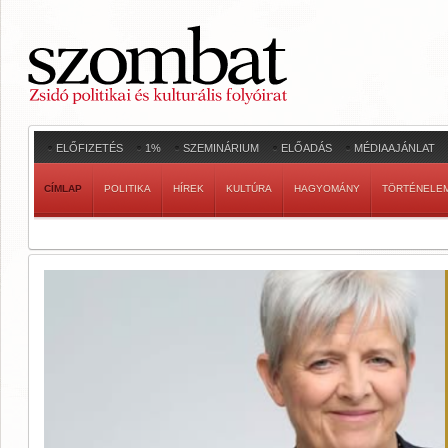
ELŐFIZETÉS
1%
SZEMINÁRIUM
ELŐADÁS
MÉDIAAJÁNLAT
CÍMLAP
POLITIKA
HÍREK
KULTÚRA
HAGYOMÁNY
TÖRTÉNELE