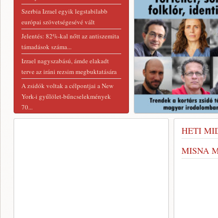
Szerbia Izrael egyik legstabilabb
európai szövetségesévé vált
Jelentés: 82%-kal nőtt az antiszemita
támadások száma...
Izrael nagyszabású, ámde elakadt
terve az iráni rezsim megbuktatására
A zsidók voltak a célpontjai a New
York-i gyűlölet-bűncselekmények
70...
Mintegy 30 programmal várja a
HETI MI
közönséget a 28. Zsidó Kulturális...
MISNA 