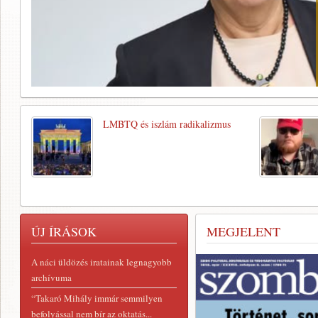
LMBTQ és iszlám radikalizmus
ÚJ ÍRÁSOK
MEGJELENT
A náci üldözés iratainak legnagyobb
archívuma
“Takaró Mihály immár semmilyen
befolyással nem bír az oktatás...