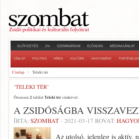
ELŐFIZETÉS
1%
SZEMINÁRIUM
ELŐADÁS
MÉDIAAJÁNLAT
CÍMLAP
POLITIKA
HÍREK
KULTÚRA
HAGYOMÁNY
TÖRTÉNELE
Címlap
Teleki tér
‘TELEKI TÉR’
2
Teleki tér
Összesen
találat
cimkével.
A ZSIDÓSÁGBA VISSZAVE
ÍRTA:
SZOMBAT
-
2021-03-17
ROVAT:
HAGYO
Az utolsó, jelenleg is aktív,