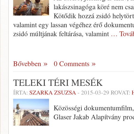
lakászsinagóga köré nem csak
Kötődik hozzá zsidó helytörté
valamint egy lassan végéhez érő dokumentum
zsidó múltjának feltárása, valamint
… Tová
Bővebben
0 Comments
TELEKI TÉRI MESÉK
ÍRTA:
SZARKA ZSUZSA
-
2015-03-29
ROVAT:
Közösségi dokumentumfilm, r
Glaser Jakab Alapítvány pro