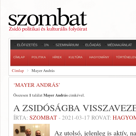
ELŐFIZETÉS
1%
SZEMINÁRIUM
ELŐADÁS
MÉDIAAJÁNLAT
CÍMLAP
POLITIKA
HÍREK
KULTÚRA
HAGYOMÁNY
TÖRTÉNELE
Címlap
Mayer András
‘MAYER ANDRÁS’
1
Mayer András
Összesen
találat
cimkével.
A ZSIDÓSÁGBA VISSZAVEZ
ÍRTA:
SZOMBAT
-
2021-03-17
ROVAT:
HAGYO
Az utolsó, jelenleg is aktív, 