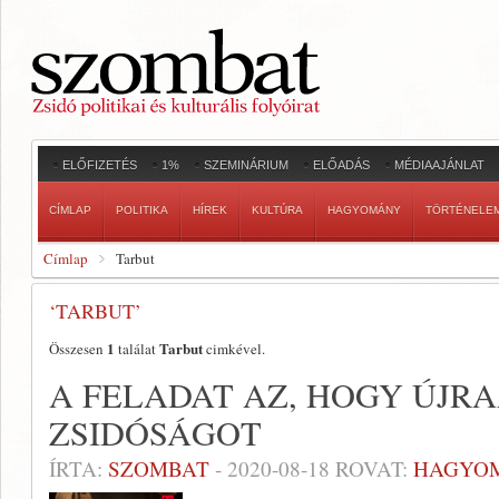
ELŐFIZETÉS
1%
SZEMINÁRIUM
ELŐADÁS
MÉDIAAJÁNLAT
CÍMLAP
POLITIKA
HÍREK
KULTÚRA
HAGYOMÁNY
TÖRTÉNELE
Címlap
Tarbut
‘TARBUT’
1
Tarbut
Összesen
találat
cimkével.
A FELADAT AZ, HOGY ÚJR
ZSIDÓSÁGOT
ÍRTA:
SZOMBAT
-
2020-08-18
ROVAT:
HAGYO