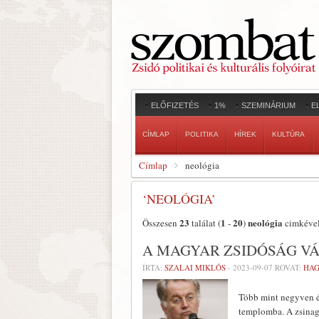
ELŐFIZETÉS
1%
SZEMINÁRIUM
E
CÍMLAP
POLITIKA
HÍREK
KULTÚRA
Címlap
neológia
‘NEOLÓGIA’
23
1
20
neológia
Összesen
találat (
-
)
cimkével
A MAGYAR ZSIDÓSÁG V
ÍRTA:
SZALAI MIKLÓS
-
2023-09-07
ROVAT:
HA
Több mint negyven év
templomba. A zsinagó