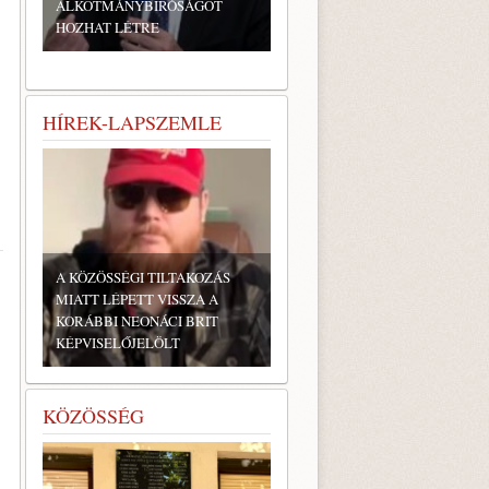
ALKOTMÁNYBÍRÓSÁGOT
HOZHAT LÉTRE
HÍREK-LAPSZEMLE
A KÖZÖSSÉGI TILTAKOZÁS
MIATT LÉPETT VISSZA A
KORÁBBI NEONÁCI BRIT
KÉPVISELŐJELÖLT
KÖZÖSSÉG