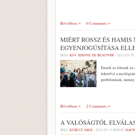
Bővebben
0 Comments
MIÉRT ROSSZ ÉS HAMIS
EGYENJOGÚSÍTÁSA ELL
ÍRTA:
RÁV SIMONE DE BEAUVOIR
-
2022-05-29
Ennek az írásnak az 
lehetővé a neológián
problémásak, mennyi
Bővebben
2 Comments
A VALÓSÁGTÓL ELVÁLA
ÍRTA:
KURUCZ ÁKOS
-
2022-05-15
ROVAT:
HAGY