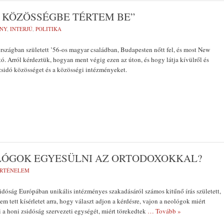
Ó KÖZÖSSÉGBE TÉRTEM BE”
NY
,
INTERJÚ
,
POLITIKA
szágban született ’56-os magyar családban, Budapesten nőtt fel, és most New
ó. Arról kérdeztük, hogyan ment végig ezen az úton, és hogy látja kívülről és
 zsidó közösséget és a közösségi intézményeket.
LÓGOK EGYESÜLNI AZ ORTODOXOKKAL?
RTÉNELEM
dóság Európában unikális intézményes szakadásáról számos kitűnő írás született,
m tett kísérletet arra, hogy választ adjon a kérdésre, vajon a neológok miért
i a honi zsidóság szervezeti egységét, miért törekedtek
… Tovább »