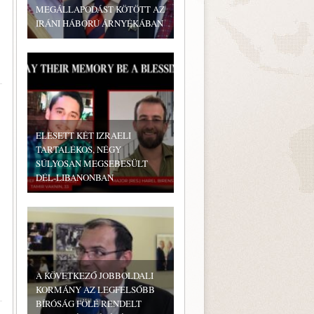
MEGÁLLAPODÁST KÖTÖTT AZ
IRÁNI HÁBORÚ ÁRNYÉKÁBAN
ELESETT KÉT IZRAELI
TARTALÉKOS, NÉGY
SÚLYOSAN MEGSEBESÜLT
DÉL-LIBANONBAN
A KÖVETKEZŐ JOBBOLDALI
KORMÁNY AZ LEGFELSŐBB
BÍRÓSÁG FÖLÉ RENDELT