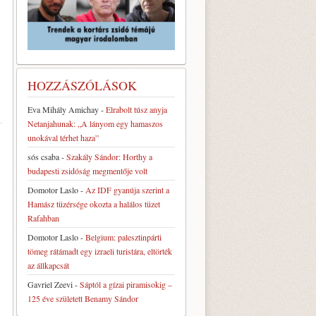
HOZZÁSZÓLÁSOK
Eva Mihály Amichay
-
Elrabolt túsz anyja
Netanjahunak: „A lányom egy hamaszos
unokával térhet haza”
sós csaba
-
Szakály Sándor: Horthy a
budapesti zsidóság megmentője volt
Domotor Laslo
-
Az IDF gyanúja szerint a
Hamász tüzérsége okozta a halálos tüzet
Rafahban
Domotor Laslo
-
Belgium: palesztinpárti
tömeg rátámadt egy izraeli turistára, eltörték
az állkapcsát
Gavriel Zeevi
-
Sáptól a gízai piramisokig –
125 éve született Benamy Sándor