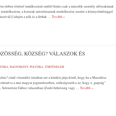
ülön térben történő imádkozását említő forrás csak a második szentély időszakának
l rendelkezésre, a korszak autoritásainak rendelkezése szerint a könnyelműséggel
ásoévá[1] idején a nők és a férfiak
… Tovább »
ÖZÖSSÉG, KÖZSÉG? VÁLASZOK ÉS
ITIKA
,
HAGYOMÁNY
,
POLITIKA
,
TÖRTÉNELEM
ház? című vitaindító írásában azt a kérdést járja körül, hogy ha a Mazsihisz
vántartva a mai magyar jogrendszerben, szükségszerű-e az, hogy a „papság”
jon. Schweitzer Gábor válaszában (Zsidó hitközség vagy
… Tovább »