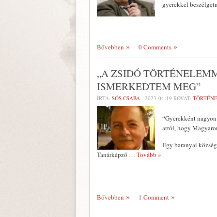
gyerekkel beszélgetn
Bővebben
0 Comments
„A ZSIDÓ TÖRTÉNELEM
ISMERKEDTEM MEG”
ÍRTA:
SÓS CSABA
-
2023-04-19
ROVAT:
TÖRTÉN
“Gyerekként nagyon s
arról, hogy Magyaro
Egy baranyai község
Tanárképző
… Tovább »
Bővebben
1 Comment