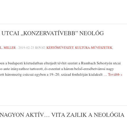
 UTCAI „KONZERVATÍVEBB” NEOLÓG
L. MILLER
-
2019-02-23
ROVAT:
KÉPZŐMŰVÉSZET
,
KULTÚRA-MŰVÉSZETEK
,
en a budapesti köztudatban elterjedt tévhit szerint a Rumbach Sebestyén utcai
o ante irányzathoz tartozott, és eszerint a három belső-erzsébetvárosi nagy
tott háromszög csúcsai egyben a 19–20. század fordulóján kialakult
… Tovább »
 NAGYON AKTÍV… VITA ZAJLIK A NEOLÓGIA