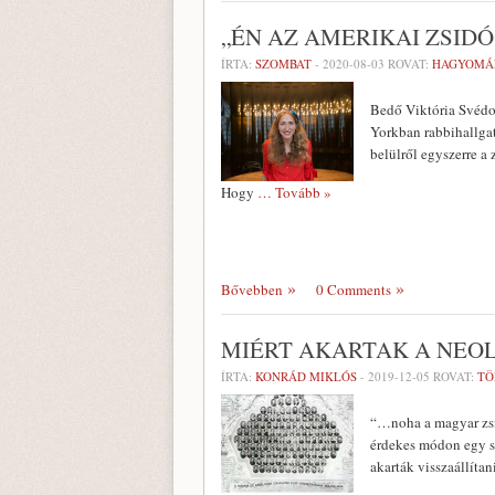
„ÉN AZ AMERIKAI ZSID
ÍRTA:
SZOMBAT
-
2020-08-03
ROVAT:
HAGYOMÁ
Bedő Viktória Svédor
Yorkban rabbihallgat
belülről egyszerre a
Hogy
… Tovább »
Bővebben
0 Comments
MIÉRT AKARTAK A NEO
ÍRTA:
KONRÁD MIKLÓS
-
2019-12-05
ROVAT:
TÖ
“…noha a magyar zsi
érdekes módon egy se
akarták visszaállítan