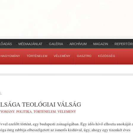
LŐADÁS
MÉDIAAJÁNLAT
GALÉRIA
ARCHÍVUM
MAGAZIN
REPERTÓR
HAGYOMÁNY
TÖRTÉNELEM
VÉLEMÉNY
GASZTRO
KÖZÖSSÉG
.
ÁLSÁGA TEOLÓGIAI VÁLSÁG
GYOMÁNY
,
POLITIKA
,
TÖRTÉNELEM
,
VÉLEMÉNY
vel ezelőtt történt, egy budapesti zsinagógában. Egy idős hívő elhozta unokáját 
ga öreg rabbija elbeszélgetett az ismerős kisfiúval, úgy, ahogy egy tizenkét éves