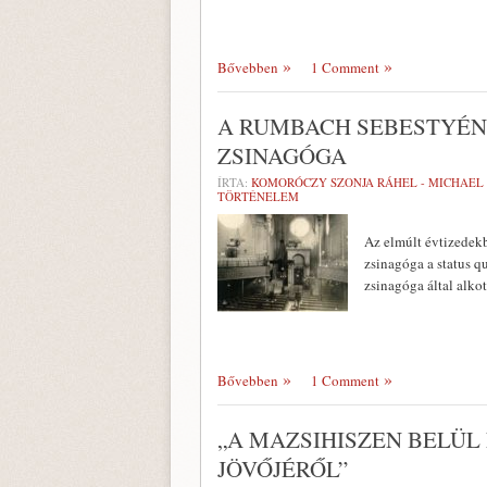
Bővebben
1 Comment
A RUMBACH SEBESTYÉN
ZSINAGÓGA
ÍRTA:
KOMORÓCZY SZONJA RÁHEL - MICHAEL 
TÖRTÉNELEM
Az elmúlt évtizedekb
zsinagóga a status qu
zsinagóga által alko
Bővebben
1 Comment
„A MAZSIHISZEN BELÜL
JÖVŐJÉRŐL”