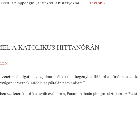
i kell: a pingpongról, a játékról, a kislányokról…
… Tovább »
MEL A KATOLIKUS HITTANÓRÁN
ELEM
zerettem hallgatni az izgalmas, néha kalandregénybe illő bibliai történeteket, de
rszágon is vannak zsidók, egyáltalán nem tudtam.”
ben született katolikus sváb családban, Pannonhalmán járt gimnáziumba. A Pécsi