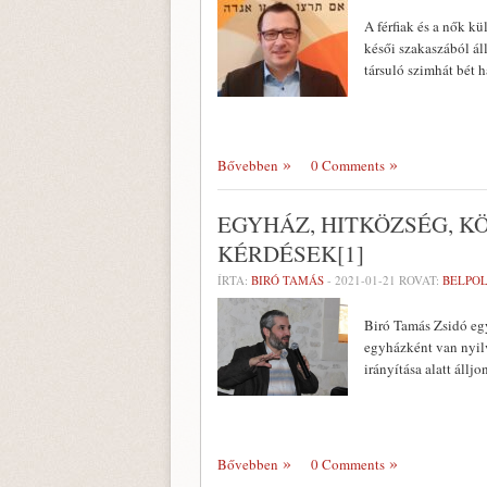
A férfiak és a nők k
késői szakaszából ál
társuló szimhát bét h
Bővebben
0 Comments
EGYHÁZ, HITKÖZSÉG, K
KÉRDÉSEK[1]
ÍRTA:
BIRÓ TAMÁS
-
2021-01-21
ROVAT:
BELPOL
Biró Tamás Zsidó egy
egyházként van nyil
irányítása alatt áll
Bővebben
0 Comments