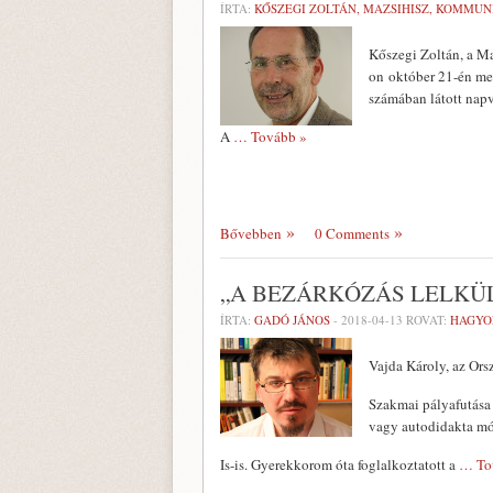
ÍRTA:
KŐSZEGI ZOLTÁN, MAZSIHISZ, KOMMUN
Kőszegi Zoltán, a M
on október 21-én meg
számában látott napvi
A
… Tovább »
Bővebben
0 Comments
„A BEZÁRKÓZÁS LELKÜ
ÍRTA:
GADÓ JÁNOS
-
2018-04-13
ROVAT:
HAGY
Vajda Károly, az Ors
Szakmai pályafutása
vagy autodidakta mód
Is-is. Gyerekkorom óta foglalkoztatott a
… To