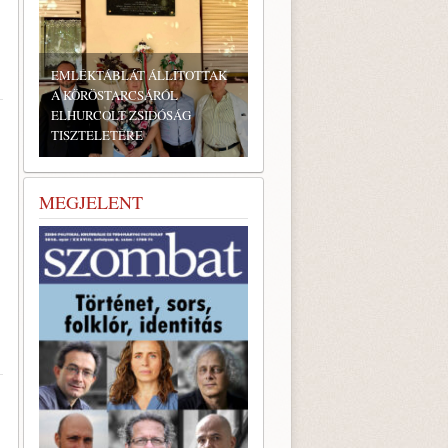
EMLÉKTÁBLÁT ÁLLÍTOTTAK
A KÖRÖSTARCSÁRÓL
ELHURCOLT ZSIDÓSÁG
TISZTELETÉRE
MEGJELENT