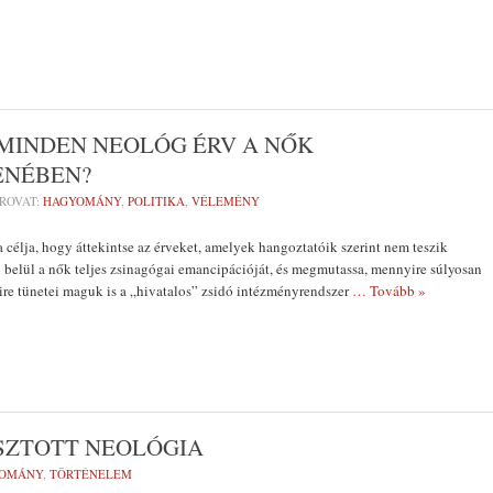
 MINDEN NEOLÓG ÉRV A NŐK
ENÉBEN?
ROVAT:
HAGYOMÁNY
,
POLITIKA
,
VÉLEMÉNY
a célja, hogy áttekintse az érveket, amelyek hangoztatóik szerint nem teszik
 belül a nők teljes zsinagógai emancipációját, és megmutassa, mennyire súlyosan
re tünetei maguk is a „hivatalos” zsidó intézményrendszer
… Tovább »
SZTOTT NEOLÓGIA
OMÁNY
,
TÖRTÉNELEM