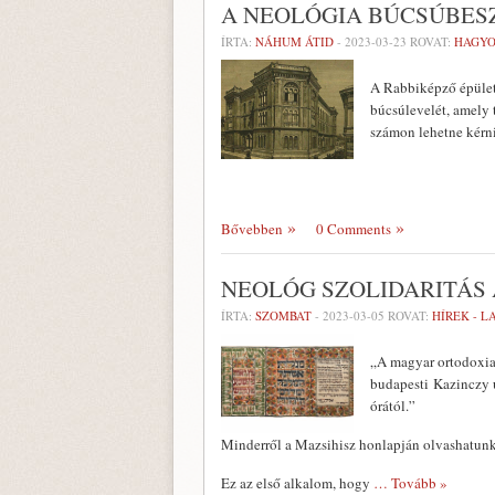
A NEOLÓGIA BÚCSÚBES
ÍRTA:
NÁHUM ÁTID
-
2023-03-23
ROVAT:
HAGY
A Rabbiképző épület
búcsúlevelét, amely 
számon lehetne kérni
Bővebben
0 Comments
NEOLÓG SZOLIDARITÁS
ÍRTA:
SZOMBAT
-
2023-03-05
ROVAT:
HÍREK - 
„A magyar ortodoxia
budapesti Kazinczy u
órától.”
Minderről a Mazsihisz honlapján olvashatunk
Ez az első alkalom, hogy
… Tovább »