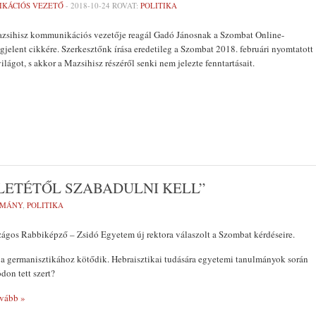
IKÁCIÓS VEZETŐ
-
2018-10-24
ROVAT:
POLITIKA
azsihisz kommunikációs vezetője reagál Gadó Jánosnak a Szombat Online-
jelent cikkére. Szerkesztőnk írása eredetileg a Szombat 2018. februári nyomtatott
lágot, s akkor a Mazsihisz részéről senki nem jelezte fenntartásait.
LETÉTŐL SZABADULNI KELL”
OMÁNY
,
POLITIKA
zágos Rabbiképző – Zsidó Egyetem új rektora válaszolt a Szombat kérdéseire.
 a germanisztikához kötődik. Hebraisztikai tudására egyetemi tanulmányok során
on tett szert?
vább »