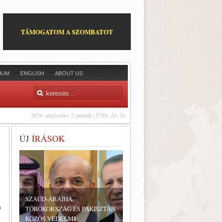
TÁMOGATOM A SZOMBATOT
IUM
ENGLISH
ABOUT US
2026. augusztus 7, péntek | 5786. Áv 24
ÚJ
ÍRÁSOK
SZAÚD-ARÁBIA,
a
TÖRÖKORSZÁG ÉS PAKISZTÁN
KÖZÖS VÉDELMI