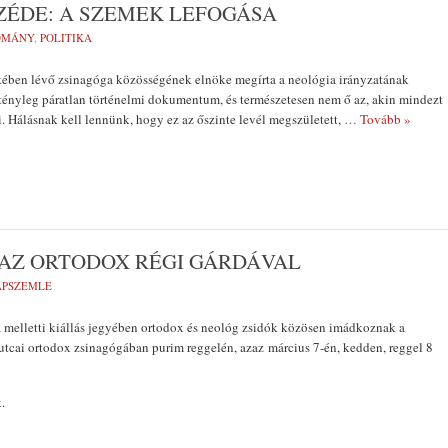
ZÉDE: A SZEMEK LEFOGÁSA
OMÁNY
,
POLITIKA
ében lévő zsinagóga közösségének elnöke megírta a neológia irányzatának
tényleg páratlan történelmi dokumentum, és természetesen nem ő az, akin mindezt
. Hálásnak kell lennünk, hogy ez az őszinte levél megszületett,
… Tovább »
 AZ ORTODOX RÉGI GÁRDÁVAL
LAPSZEMLE
 melletti kiállás jegyében ortodox és neológ zsidók közösen imádkoznak a
tcai ortodox zsinagógában purim reggelén, azaz március 7-én, kedden, reggel 8
.