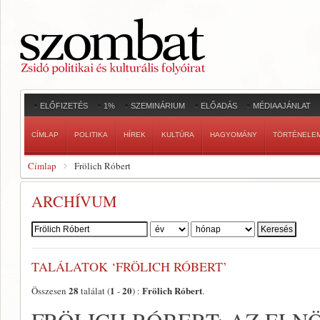
ELŐFIZETÉS
1%
SZEMINÁRIUM
ELŐADÁS
MÉDIAAJÁNLAT
CÍMLAP
POLITIKA
HÍREK
KULTÚRA
HAGYOMÁNY
TÖRTÉNELE
Címlap
Frölich Róbert
ARCHÍVUM
Szerző:
TALÁLATOK ‘FRÖLICH RÓBERT’
28
1
20
Frölich Róbert
Összesen
találat (
-
) :
.