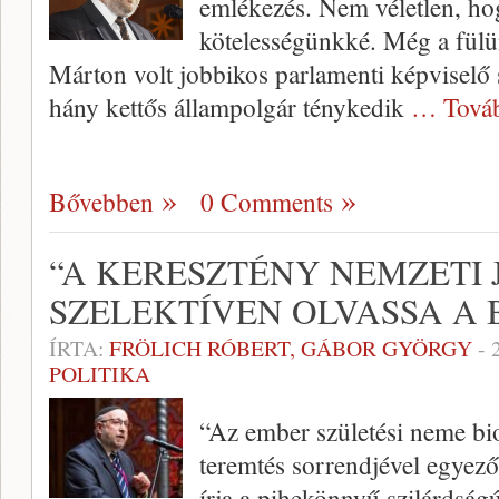
emlékezés. Nem véletlen, hog
kötelességünkké. Még a fül
Márton volt jobbikos parlamenti képviselő
hány kettős állampolgár ténykedik
… Tová
Bővebben
0 Comments
“A KERESZTÉNY NEMZETI
SZELEKTÍVEN OLVASSA A 
ÍRTA:
FRÖLICH RÓBERT, GÁBOR GYÖRGY
-
POLITIKA
“Az ember születési neme bio
teremtés sorrendjével egyező
írja a pihekönnyű szilárdság