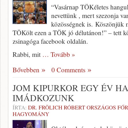
“Vasárnap TÖKéletes hangula
nevettünk , mert szezonja v
közösségnek is. Köszönjük 
TÖKölt ezen a TÖK jó délutánon!” – tett k
zsinagóga facebook oldalán.
Rabbi, mit
… Tovább »
Bővebben
0 Comments
JOM KIPURKOR EGY ÉV H
IMÁDKOZUNK
ÍRTA:
DR. FRÖLICH RÓBERT ORSZÁGOS FŐ
HAGYOMÁNY