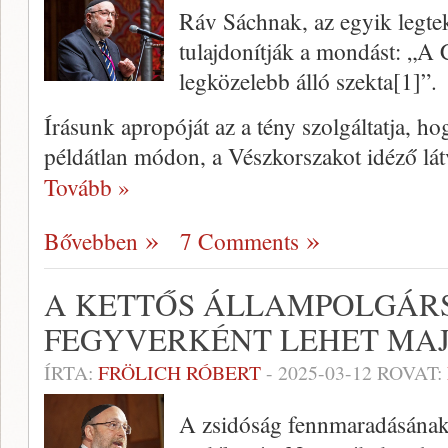
Ráv Sáchnak, az egyik legte
tulajdonítják a mondást: „A
legközelebb álló szekta[1]”.
Írásunk apropóját az a tény szolgáltatja, h
példátlan módon, a Vészkorszakot idéző l
Tovább »
Bővebben
7 Comments
A KETTŐS ÁLLAMPOLGÁR
FEGYVERKÉNT LEHET MAJ
ÍRTA:
FRÖLICH RÓBERT
-
2025-03-12
ROVAT:
A zsidóság fennmaradásának 