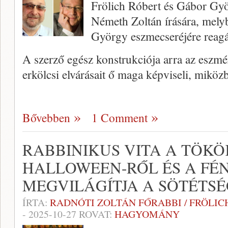
Frölich Róbert és Gábor Gy
Németh Zoltán írására, mel
György eszmecseréjére reagá
A szerző egész konstrukciója arra az eszmé
erkölcsi elvárásait ő maga képviseli, miköz
Bővebben
1 Comment
RABBINIKUS VITA A TÖKÖ
HALLOWEEN-RŐL ÉS A FÉ
MEGVILÁGÍTJA A SÖTÉTS
ÍRTA:
RADNÓTI ZOLTÁN FŐRABBI / FRÖLI
-
2025-10-27
ROVAT:
HAGYOMÁNY