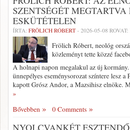
FRÖLICH RÓBERT: AZ ELN
SZENTSÉGÉT MEGTARTVA 
ESKÜTÉTELEN
ÍRTA:
FRÖLICH RÓBERT
-
2026-05-08
ROVAT:
Frölich Róbert, neológ orszá
közleményt tette közzé faceb
A holnapi napon megalakul az új kormány.
ünnepélyes eseménysorozat színtere lesz a 
kapott Grósz Andor, a Mazsihisz elnöke. 
»
Bővebben
0 Comments
NYOLCVANKÉT ESZTENDŐ 