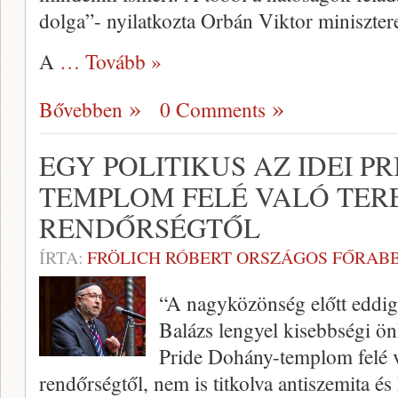
dolga”- nyilatkozta Orbán Viktor miniszter
A
… Tovább »
Bővebben
0 Comments
EGY POLITIKUS AZ IDEI P
TEMPLOM FELÉ VALÓ TER
RENDŐRSÉGTŐL
ÍRTA:
FRÖLICH RÓBERT ORSZÁGOS FŐRABB
“A nagyközönség előtt eddig
Balázs lengyel kisebbségi ön
Pride Dohány-templom felé va
rendőrségtől, nem is titkolva antiszemita