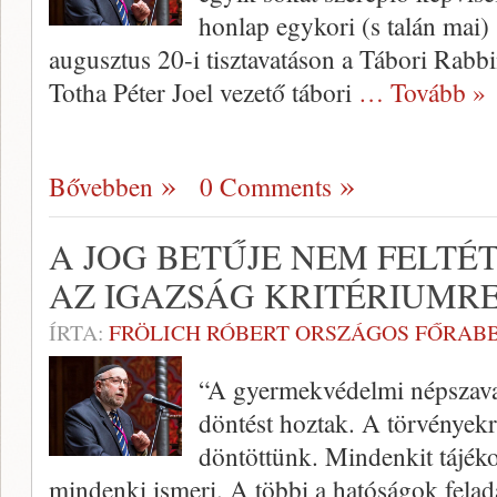
honlap egykori (s talán mai)
augusztus 20-i tisztavatáson a Tábori Rabbi
Totha Péter Joel vezető tábori
… Tovább »
Bővebben
0 Comments
A JOG BETŰJE NEM FELTÉ
AZ IGAZSÁG KRITÉRIUMR
ÍRTA:
FRÖLICH RÓBERT ORSZÁGOS FŐRABB
“A gyermekvédelmi népszav
döntést hoztak. A törvények
döntöttünk. Mindenkit tájéko
mindenki ismeri. A többi a hatóságok felada