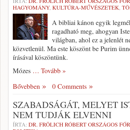
ÍRTA:
DR. FRÖLICH RÓBERT ORSZÁGOS FŐ
HAGYOMÁNY
,
KULTÚRA-MŰVÉSZETEK
,
TÖ
A bibliai kánon egyik legmél
ragadható meg, ahogyan Isten
világban, ahol ez a jelenlét
közvetlenül. Ma este köszönt be Purim ünn
írásával köszöntünk.
Mózes
… Tovább »
Bővebben
0 Comments
SZABADSÁGÁT, MELYET IS
NEM TUDJÁK ELVENNI
ÍRTA:
DR. FRÖLICH RÓBERT ORSZÁGOS FŐ