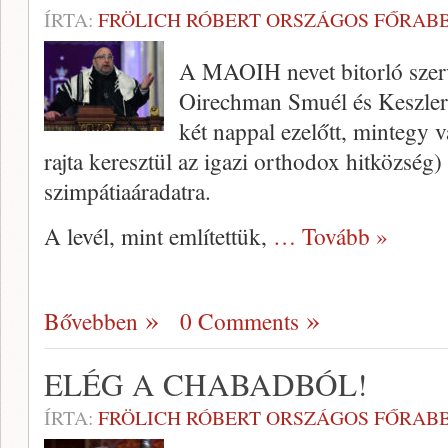
ÍRTA:
FRÖLICH RÓBERT ORSZÁGOS FŐRABB
A MAOIH nevet bitorló szerv
Oirechman Smuél és Keszler G
két nappal ezelőtt, mintegy v
rajta keresztül az igazi orthodox hitközség)
szimpátiaáradatra.
A levél, mint említettük,
… Tovább »
Bővebben
0 Comments
ELÉG A CHABADBÓL!
ÍRTA:
FRÖLICH RÓBERT ORSZÁGOS FŐRABB