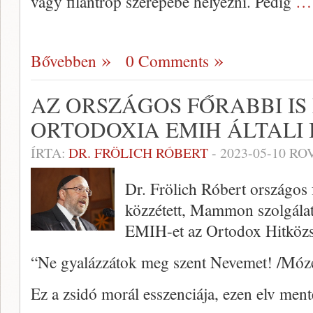
vagy filantróp szerepébe helyezni. Pedig
… 
Bővebben
0 Comments
AZ ORSZÁGOS FŐRABBI IS 
ORTODOXIA EMIH ÁLTALI
ÍRTA:
DR. FRÖLICH RÓBERT
-
2023-05-10
ROV
Dr. Frölich Róbert országos
közzétett, Mammon szolgálatá
EMIH-et az Ortodox Hitközs
“Ne gyalázzátok meg szent Nevemet! /Mózes
Ez a zsidó morál esszenciája, ezen elv ment