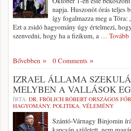
Október 1-én este beköszönt
napja. Huszonöt órás teljes 
így fogalmazza meg a Tóra: „
Ezt a zsidó hagyomány úgy értelmezi, hogy
szenvedni, hogy ha a fizikum, a
… Tovább 
Bővebben
0 Comments
IZRAEL ÁLLAMA SZEKULÁ
MELYBEN A VALLÁSOK E
ÍRTA:
DR. FRÖLICH RÓBERT ORSZÁGOS FŐ
HAGYOMÁNY
,
POLITIKA
,
VÉLEMÉNY
Szántó-Várnagy Binjomin írás
kapcsán született, nem magá