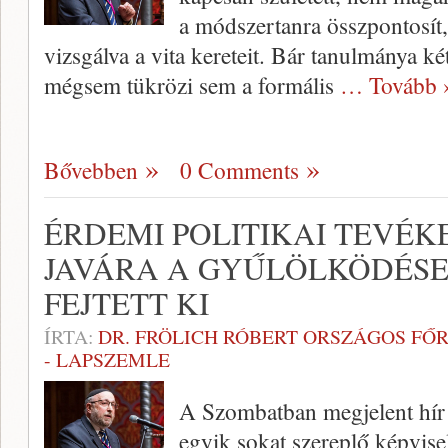
a módszertanra összpontosít
vizsgálva a vita kereteit. Bár tanulmánya k
mégsem tükrözi sem a formális
… Tovább 
Bővebben
0 Comments
ÉRDEMI POLITIKAI TEVÉ
JAVÁRA A GYŰLÖLKÖDÉSE
FEJTETT KI
ÍRTA:
DR. FRÖLICH RÓBERT ORSZÁGOS FŐ
- LAPSZEMLE
A Szombatban megjelent hír 
egyik sokat szereplő képvise