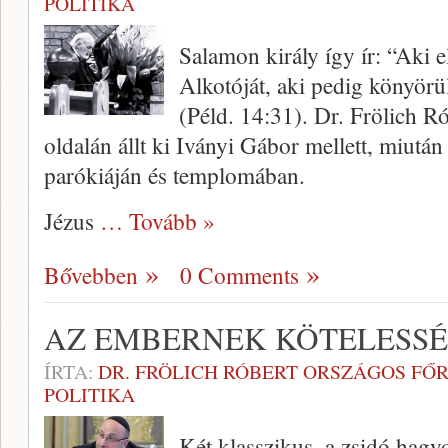
POLITIKA
Salamon király így ír: “Aki e
Alkotóját, aki pedig könyörül
(Péld. 14:31). Dr. Frölich R
oldalán állt ki Iványi Gábor mellett, miutá
parókiáján és templomában.
Jézus
… Tovább »
Bővebben
0 Comments
AZ EMBERNEK KÖTELESSÉ
ÍRTA:
DR. FRÖLICH RÓBERT ORSZÁGOS FŐ
POLITIKA
Két klasszikus, a zsidó hagy