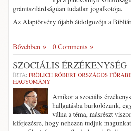
gránitszilárdságúan tudatlan jogalkotója.
Az Alaptörvény újabb átdolgozója a Bibliá
Bővebben
0 Comments
SZOCIÁLIS ÉRZÉKENYSÉG
ÍRTA:
FRÖLICH RÓBERT ORSZÁGOS FŐRABB
HAGYOMÁNY
Amikor a szociális érzékeny
hallgatásba burkolózunk, eg
válna a téma, másrészt viszon
kifejezésre, hogy nehezen tudjuk magunkat 