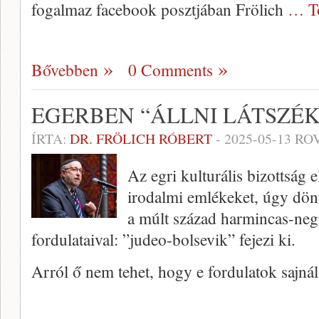
fogalmaz facebook posztjában Frölich
… T
Bővebben
0 Comments
EGERBEN “ÁLLNI LÁTSZÉK
ÍRTA:
DR. FRÖLICH RÓBERT
-
2025-05-13
ROV
Az egri kulturális bizottság e
irodalmi emlékeket, úgy dönt
a múlt század harmincas-neg
fordulataival: ”judeo-bolsevik” fejezi ki.
Arról ő nem tehet, hogy e fordulatok sajná