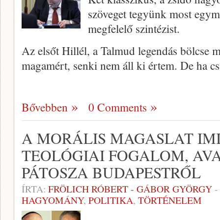
szöveget tegyünk most egymás
megfelelő szintézist.
Az elsőt Hillél, a Talmud legendás bölcse 
magamért, senki nem áll ki értem. De ha 
Bővebben
0 Comments
A MORÁLIS MAGASLAT IMI
TEOLÓGIAI FOGALOM, AV
PÁTOSZA BUDAPESTRŐL
ÍRTA:
FRÖLICH RÓBERT - GÁBOR GYÖRGY
HAGYOMÁNY
,
POLITIKA
,
TÖRTÉNELEM