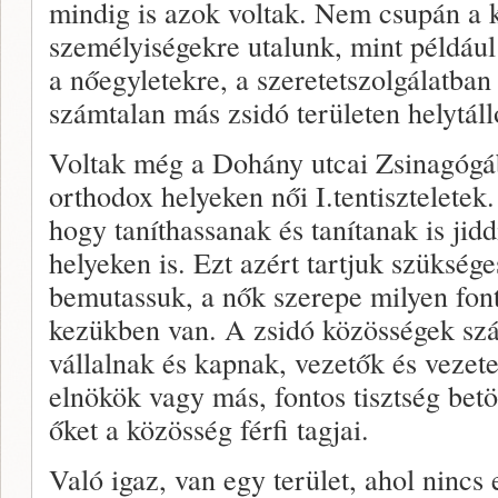
mindig is azok voltak. Nem csupán a 
személyiségekre utalunk, mint példáu
a nőegyletekre, a szeretetszolgálatban
számtalan más zsidó területen helytáll
Voltak még a Dohány utcai Zsinagógáb
orthodox helyeken női I.tentiszteletek
hogy taníthassanak és tanítanak is jid
helyeken is. Ezt azért tartjuk szüksé
bemutassuk, a nők szerepe milyen font
kezükben van. A zsidó közösségek szá
vállalnak és kapnak, vezetők és vezete
elnökök vagy más, fontos tisztség betöl
őket a közösség férfi tagjai.
Való igaz, van egy terület, ahol nincs 