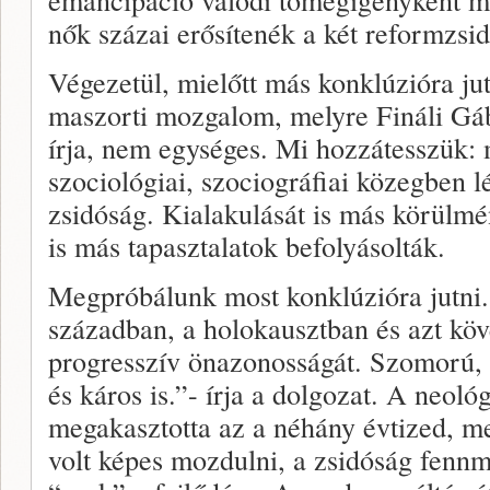
nők százai erősítenék a két reformzsid
Végezetül, mielőtt más konklúzióra jut
maszorti mozgalom, melyre Fináli Gáb
írja, nem egységes. Mi hozzátesszük: m
szociológiai, szociográfiai közegben l
zsidóság. Kialakulását is más körülmé
is más tapasztalatok befolyásolták.
Megpróbálunk most konklúzióra jutni
században, a holokausztban és azt köv
progresszív önazonosságát. Szomorú,
és káros is.”- írja a dolgozat. A neoló
megakasztotta az a néhány évtized, m
volt képes mozdulni, a zsidóság fennm