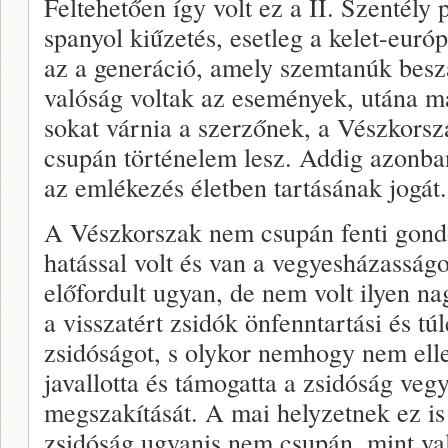
Feltehetően így volt ez a II. Szentély 
spanyol kiűzetés, esetleg a kelet-euró
az a generáció, amely szemtanúk beszá
valóság voltak az események, utána m
sokat várnia a szerzőnek, a Vészkors
csupán történelem lesz. Addig azonba
az emlékezés életben tartásának jogát.
A Vészkorszak nem csupán fenti gondol
hatással volt és van a vegyesházasságo
előfordult ugyan, de nem volt ilyen n
a visszatért zsidók önfenntartási és tú
zsidóságot, s olykor nemhogy nem ell
javallotta és támogatta a zsidóság vegy
megszakítását. A mai helyzetnek ez is
zsidóság ugyanis nem csupán, mint val