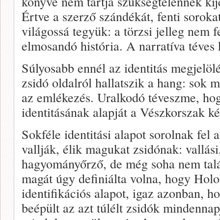
könyve nem tartja szükségtelennek kij
Értve a szerző szándékát, fenti sorokat
világossá tegyük: a törzsi jelleg nem f
elmosandó história. A narratíva téves 
Súlyosabb ennél az identitás megjelö
zsidó oldalról hallatszik a hang: sok
az emlékezés. Uralkodó téveszme, hog
identitásának alapját a Vészkorszak ké
Sokféle identitási alapot sorolnak fe
vallják, élik magukat zsidónak: vallási
hagyományőrző, de még soha nem talál
magát úgy definiálta volna, hogy Hol
identifikációs alapot, igaz azonban, 
beépült az azt túlélt zsidók mindenna