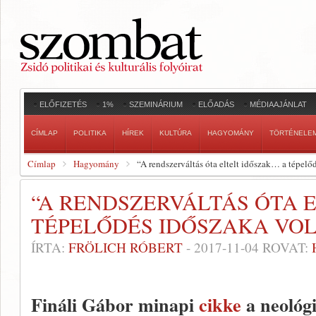
ELŐFIZETÉS
1%
SZEMINÁRIUM
ELŐADÁS
MÉDIAAJÁNLAT
CÍMLAP
POLITIKA
HÍREK
KULTÚRA
HAGYOMÁNY
TÖRTÉNELE
Címlap
Hagyomány
“A rendszerváltás óta eltelt időszak… a tépelő
“A RENDSZERVÁLTÁS ÓTA 
TÉPELŐDÉS IDŐSZAKA VOL
ÍRTA:
FRÖLICH RÓBERT
-
2017-11-04
ROVAT:
Fináli Gábor minapi
cikke
a neológi