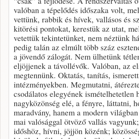
“csak” a fejlődése. A rendszerváltás ó
valóban a tépelődés időszaka volt, me
vettünk, rabbik és hívek, vallásos és s
kitörési pontokat, kerestük az utat, me
vetettük tekintetünket, nem néztünk há
pedig talán az elmúlt több száz eszte
a jövendő zálogát. Nem ülhetünk tétle
eljöjjenek a távollévők. Valóban, az e
megtennünk. Oktatás, tanítás, ismerett
intézményekben. Megmutatni, átéreztetn
csodálatos elegyének ismételhetetlen h
nagyközönség elé, a fényre, láttatni, 
maradvány, hanem a modern világban l
mai valósággal ötvöző vallás vagyunk;
időshöz, hívni, jöjjön közénk; közöss