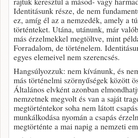
rajtuk keresztül a másod- vagy harm
Identitásunk része, de nem fundament
ez, amíg él az a nemzedék, amely a túl
történteket. Utána, utánunk, már valób
más érzelmekkel megtöltve, mint péld
Forradalom, de történelem. Identitásu
egyes elemeivel nem szerencsés.
Hangsúlyozzuk: nem kívánunk, és nem 
más történelmi szörnyűségek között ös
Általános elvként azonban elmondhat
nemzetnek megvolt és van a saját trag
megtörténtekor soha nem látott csapásk
munkálkodása nyomán a csapás érzelmi
megtörténte a mai napig a nemzeti em