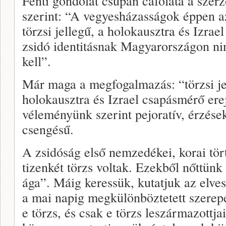
Fenti gondolat csupán cáfolata a szerz
szerint: “A vegyesházasságok éppen az
törzsi jellegű, a holokausztra és Izrae
zsidó identitásnak Magyarországon ni
kell”.
Már maga a megfogalmazás: “törzsi je
holokausztra és Izrael csapásmérő erej
véleményünk szerint pejoratív, érzések
csengésű.
A zsidóság első nemzedékei, korai tör
tizenkét törzs voltak. Ezekből nőttünk
ága”. Máig keressük, kutatjuk az elvesz
a mai napig megkülönböztetett szerepet
e törzs, és csak e törzs leszármazottj