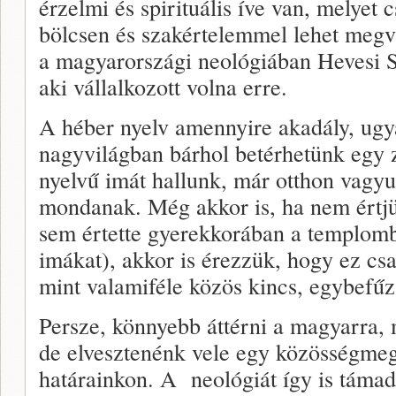
érzelmi és spirituális íve van, melyet
bölcsen és szakértelemmel lehet megv
a magyarországi neológiában Hevesi S
aki vállalkozott volna erre.
A héber nyelv amennyire akadály, ugy
nagyvilágban bárhol betérhetünk egy z
nyelvű imát hallunk, már otthon vagyun
mondanak. Még akkor is, ha nem értjük
sem értette gyerekkorában a templomb
imákat), akkor is érezzük, hogy ez cs
mint valamiféle közös kincs, egybefűz
Persze, könnyebb áttérni a magyarra, 
de elvesztenénk vele egy közösségmegt
határainkon. A neológiát így is támadh