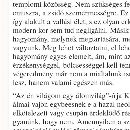
templomi közösség. Nem szükséges fel
cniuszra, a zsidó szemérmességre. Ez 
így alakult a vallási élet, s ez olyan er
modern kor sem tud negligálni. Másik 
hagyomány, melynek megtartására, me
vagyunk. Meg lehet változtatni, el leh
hagyomány egyes elemeit, ám, mint az
érzékenységgel, bölcsességgel kell ten
végeredmény már nem a miáltalunk ism
lesz, hanem valami egészen más.
“Az én világom egy álomvilág”-írja Ki
álmai vajon egybeesnek-e a hazai neol
elkötelezett vagy csupán érdeklődő ré
gyanúnk, hogy nem. Amennyiben a szer
emancipáció valódi tömegigényként me