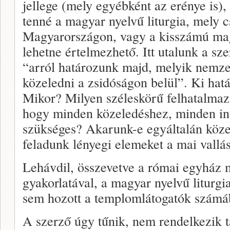
jellege (mely egyébként az erénye is)
tenné a magyar nyelvű liturgia, mely c
Magyarországon, vagy a kisszámú ma
lehetne értelmezhető. Itt utalunk a s
“arról határozunk majd, melyik nemze
közeledni a zsidóságon belül”. Ki ha
Mikor? Milyen széleskörű felhatalmazá
hogy minden közeledéshez, minden int
szükséges? Akarunk-e egyáltalán közel
feladunk lényegi elemeket a mai vallá
Lehávdil, összevetve a római egyház 
gyakorlatával, a magyar nyelvű liturgi
sem hozott a templomlátogatók számá
A szerző úgy tűnik, nem rendelkezik ta