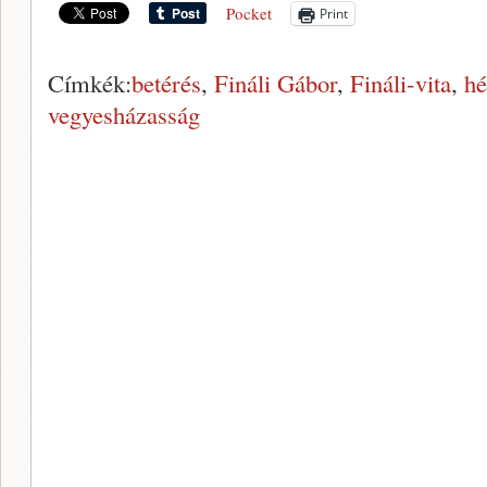
Pocket
Print
Címkék:
betérés
,
Fináli Gábor
,
Fináli-vita
,
hé
vegyesházasság