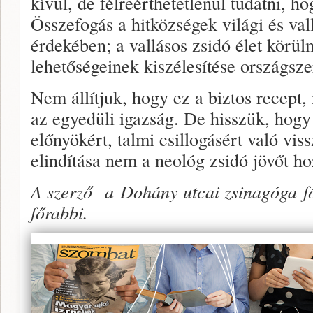
kívül, de félreérthetetlenül tudatni, 
Összefogás a hitközségek világi és vall
érdekében; a vallásos zsidó élet körül
lehetőségeinek kiszélesítése országsze
Nem állítjuk, hogy ez a biztos recept
az egyedüli igazság. De hisszük, hogy 
előnyökért, talmi csillogásért való vis
elindítása nem a neológ zsidó jövőt ho
A szerző a Dohány utcai zsinagóga fő
főrabbi.