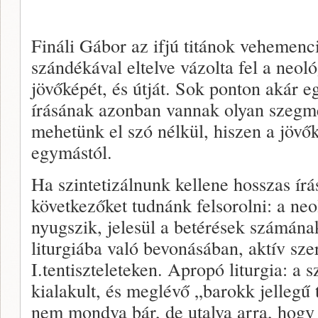
Fináli Gábor az ifjú titánok vehemenci
szándékával eltelve vázolta fel a neoló
jövőképét, és útját. Sok ponton akár eg
írásának azonban vannak olyan szegm
mehetünk el szó nélkül, hiszen a jövő
egymástól.
Ha szintetizálnunk kellene hosszas írá
következőket tudnánk felsorolni: a neol
nyugszik, jelesül a betérések számána
liturgiába való bevonásában, aktív sze
I.tentiszteleteken. Apropó liturgia: a 
kialakult, és meglévő „barokk jellegű t
nem mondva bár, de utalva arra, hogy 