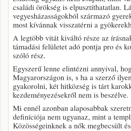
családi örökség is elpusztíthatatlan. Lá
vegyesházasságokból származó gyere
most kívánnak visszatérni a gyökerek
A legtöbb vitát kiváltó része az írásna
támadási felületet adó pontja pro és k
szóló rész.
Egyszerű lenne elintézni annyival, ho
Magyarországon is, s ha a szerző ilye
gyakorolni, két hitközség is tárt karok
kezdeményezésekről nem is beszélve.
Mi ennél azonban alaposabbak szeret
definíciója nem ugyanaz, mint a temp
Közösségeinknek a nők megbecsült és 