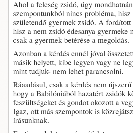
Ahol a feleség zsidó, úgy mondhatnán
szempontunkból nincs probléma, hisz 
születendő gyermek zsidó. A fordított
hisz a nem zsidó édesanya gyermeke ne
csak a gyermek betérése a megoldás.
Azonban a kérdés ennél jóval összetet
másik helyett, kibe legyen vagy ne leg
mint tudjuk- nem lehet parancsolni.
Ráaadásul, csak a kérdés nem újszerű v
hogy a Babilóniából hazatért zsidók k
feszültségeket és gondot okozott a v
Igaz, ott más szempontok is közrejáts
írásunknak.