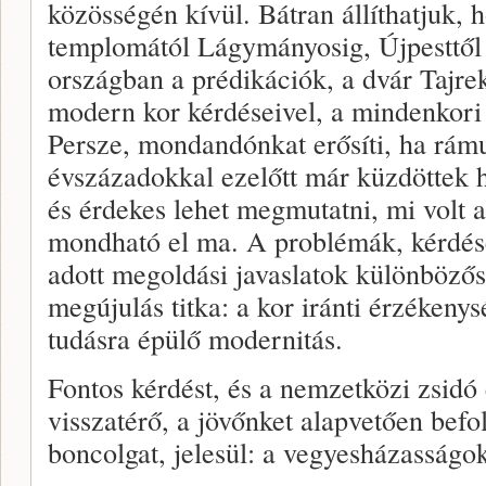
közösségén kívül. Bátran állíthatjuk,
templomától Lágymányosig, Újpesttől 
országban a prédikációk, a dvár Tajr
modern kor kérdéseivel, a mindenkori j
Persze, mondandónkat erősíti, ha rám
évszázadokkal ezelőtt már küzdöttek 
és érdekes lehet megmutatni, mi volt a
mondható el ma. A problémák, kérdése
adott megoldási javaslatok különbözős
megújulás titka: a kor iránti érzékeny
tudásra épülő modernitás.
Fontos kérdést, és a nemzetközi zsidó 
visszatérő, a jövőnket alapvetően befo
boncolgat, jelesül: a vegyesházasságok