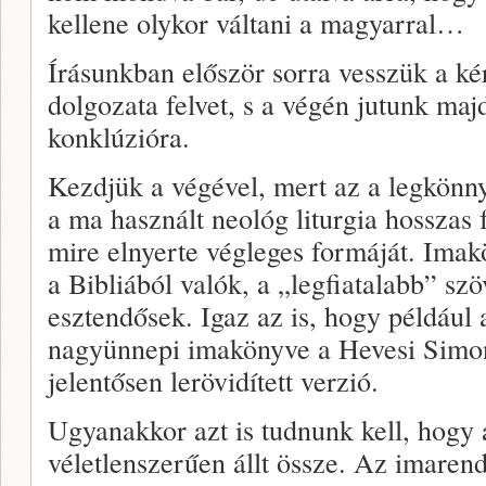
kellene olykor váltani a magyarral…
Írásunkban először sorra vesszük a ké
dolgozata felvet, s a végén jutunk maj
konklúzióra.
Kezdjük a végével, mert az a legkönny
a ma használt neológ liturgia hosszas 
mire elnyerte végleges formáját. Imak
a Bibliából valók, a „legfiatalabb” sz
esztendősek. Igaz az is, hogy például
nagyünnepi imakönyve a Hevesi Simon á
jelentősen lerövidített verzió.
Ugyanakkor azt is tudnunk kell, hogy 
véletlenszerűen állt össze. Az imarend