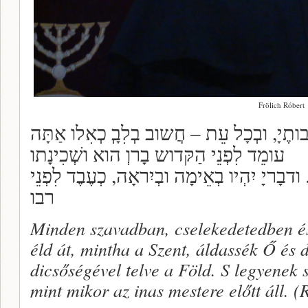
Frölich Róbert
ְׁבותֶיָ, ובְכָל עֵת – חֲשוב בְלִבְָ כְאִלו אַתָּה
עומֵד לִפְנֵי הַקּדוש בָרוְ הוא ושְׁכִינָתו
ודבָריָ יִהְיו בְאֵימָה ובְיִראָה, כְעֶבֶד לִפְנֵי
רבו
Minden szavadban, cselekedetedben 
éld át, mintha a Szent, áldassék Ő és d
dicsőségével telve a Föld. S legyenek 
mint mikor az inas mestere előtt áll. 