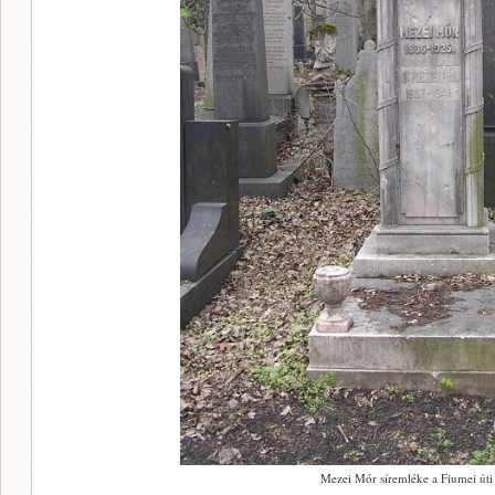
Mezei Mór síremléke a Fiumei úti