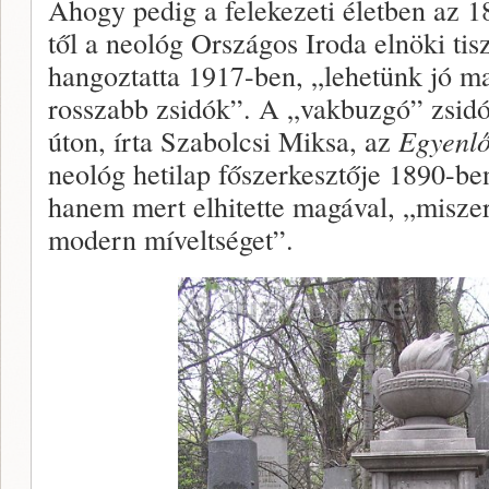
Ahogy pedig a felekezeti életben az 1
től a neológ Országos Iroda elnöki tis
hangoztatta 1917-ben, „lehetünk jó m
rosszabb zsidók”. A „vakbuzgó” zsidó 
úton, írta Szabolcsi Miksa, az
Egyenl
neológ hetilap főszerkesztője 1890-ben,
hanem mert elhitette magával, „miszeri
modern míveltséget”.