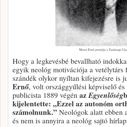
Mezei Ernő portréja a Vasárnapi Uj
Hogy a legkevésbé bevallható indokkal
egyik neológ motivációja a vetélytárs f
szándék olykor nyíltan kifejezésre is j
Ernő
, volt országgyűlési képviselő és
az
b
publicista 1889 végén
Egyenlőség
kijelentette: „Ezzel az autonóm orth
számolnunk.”
Neológok alatt ebben a
és nem is annyira a neológ sajtó hírla