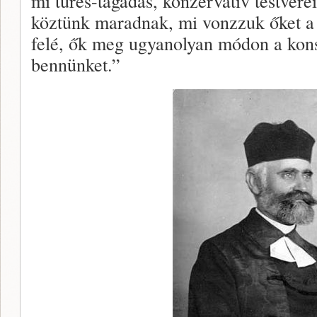
mi tűrés-tagadás, konzervatív testvér
köztünk maradnak, mi vonzzuk őket a 
felé, ők meg ugyanolyan módon a kon
bennünket.”