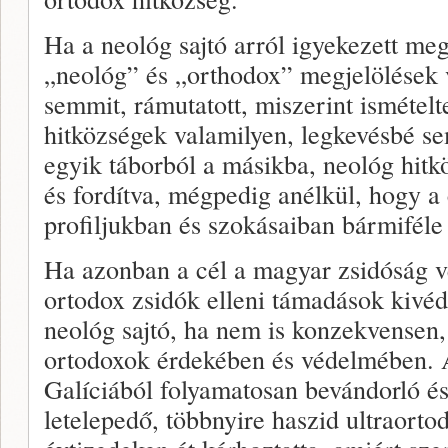
Ha a neológ sajtó arról igyekezett meg
„neológ” és „orthodox” megjelölések 
semmit, rámutatott, miszerint ismételt
hitközségek valamilyen, legkevésbé sem
egyik táborból a másikba, neológ hitk
és fordítva, mégpedig anélkül, hogy a 
profiljukban és szokásaiban bármiféle 
Ha azonban a cél a magyar zsidóság v
ortodox zsidók elleni támadások kivéd
neológ sajtó, ha nem is konzekvensen, 
ortodoxok érdekében és védelmében. A
Galíciából folyamatosan bevándorló é
letelepedő, többnyire haszid ultraorto