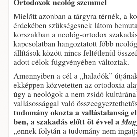
Ortodoxok neológ szemmel
Mielőtt azonban a tárgyra térnék, a k
érdekében szükségesnek látom bemutat
korszakban a neológ-ortodox szakadás
kapcsolatban hangoztatott főbb neológ 
állítások között nincs feltétlenül össz
adott célok függvényében változtak.
Amennyiben a cél a „haladók” útjának
ekképpen közvetetten az ortodoxia alap
úgy a neológok a nem zsidó kultúrána
vallásossággal való összeegyeztethető
tudomány okozta a vallástalanság el
ben, a szakadás előtt öt évvel a
Magy
„ennek folytán a tudomány nem ingatja