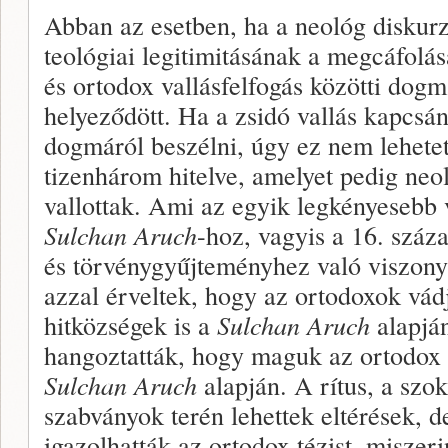
Abban az esetben, ha a neológ diskurz
teológiai legitimitásának a megcáfolás
és ortodox vallásfelfogás közötti dog
helyeződött. Ha a zsidó vallás kapcsán
dogmáról beszélni, úgy ez nem lehete
tizenhárom hitelve, amelyet pedig neo
vallottak. Ami az egyik legkényesebb 
Sulchan Aruch
-hoz, vagyis a 16. száz
és törvénygyűjteményhez való viszonyt 
azzal érveltek, hogy az ortodoxok vád
hitközségek is a
Sulchan Aruch
alapján
hangoztatták, hogy maguk az ortodox 
Sulchan Aruch
alapján. A rítus, a szok
szabványok terén lehettek eltérések, d
igazolhatták az ortodox tézist, miszer