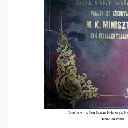
Díszalbum – A Pesti Izraelita Hitközség ajá
(forrás: milev.hu)