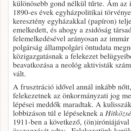
különösebb gond nélkül tűrte. Ám az 
1890-es évek egyházpolitikai törvényei
keresztény egyházakkal (papíron) tel
emelkedett, és ahogy a zsidóság társa
felemelkedésével arányosan az immár
polgárság állampolgári öntudata megn
közigazgatásnak a felekezet belügyeib
beavatkozása a neológ aktivisták szám
vált.
A frusztráció idővel annál inkább nőtt
felekezetnek az önkormányzati jog me
lépései meddők maradtak. A kulisszák 
lobbizáson túl e lépéseknek a
Hitközs
1911-ben a következő, (ön)iróniájával 
összegzését adta: „Felekezetünk kerül