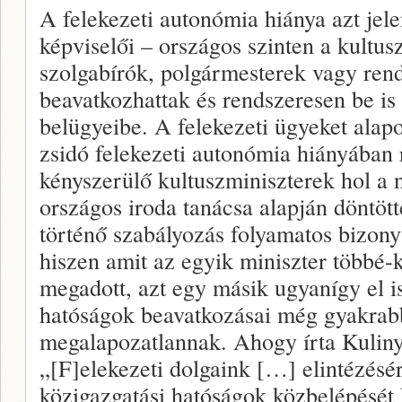
A felekezeti autonómia hiánya azt jele
képviselői – országos szinten a kultusz
szolgabírók, polgármesterek vagy ren
beavatkozhattak és rendszeresen be is 
belügyeibe. A felekezeti ügyeket ala
zsidó felekezeti autonómia hiányában 
kényszerülő kultuszminiszterek hol a 
országos iroda tanácsa alapján döntöt
történő szabályozás folyamatos bizonyt
hiszen amit az egyik miniszter többé
megadott, azt egy másik ugyanígy el is
hatóságok beavatkozásai még gyakrab
megalapozatlannak. Ahogy írta Kulin
„[F]elekezeti dolgaink […] elintézésé
közigazgatási hatóságok közbelépését 