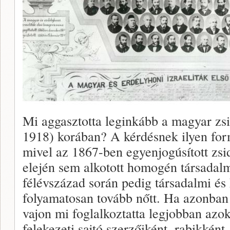
Mi aggasztotta leginkább a magyar zs
1918) korában? A kérdésnek ilyen for
mivel az 1867-ben egyenjogúsított zsi
elején sem alkotott homogén társadalm
félévszázad során pedig társadalmi és k
folyamatosan tovább nőtt. Ha azonban a
vajon mi foglalkoztatta legjobban azok
felekezeti sajtó szerzőiként, rabikként