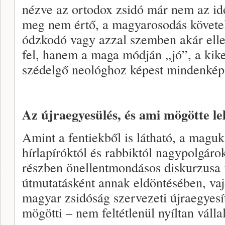
nézve az ortodox zsidó már nem az idő
meg nem értő, a magyarosodás követ
ódzkodó vagy azzal szemben akár elle
fel, hanem a maga módján „jó”, a kik
szédelgő neológhoz képest mindenkép
Az újraegyesülés, és ami mögötte le
Amint a fentiekből is látható, a magu
hírlapíróktól és rabbiktól nagypolgáro
részben önellentmondásos diskurzusa
útmutatásként annak eldöntésében, vaj
magyar zsidóság szervezeti újraegyesí
mögötti – nem feltétlenül nyíltan válla