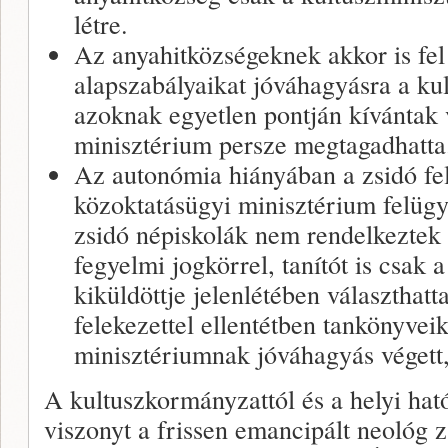
létre.
Az anyahitközségeknek akkor is fel 
alapszabályaikat jóváhagyásra a ku
azoknak egyetlen pontján kívántak 
minisztérium persze megtagadhatta
Az autonómia hiányában a zsidó fele
közoktatásügyi minisztérium felügy
zsidó népiskolák nem rendelkeztek 
fegyelmi jogkörrel, tanítót is csak 
kiküldöttje jelenlétében választhat
felekezettel ellentétben tankönyveik
minisztériumnak jóváhagyás végett,
A kultuszkormányzattól és a helyi hat
viszonyt a frissen emancipált neológ 