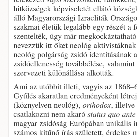
hitközségek képviseletét ellátó községk
álló Magyarországi Izraeliták Országo
szakmai életük legalább egy részét a 
szentelték, úgy már megkockáztatható 
nevezzük itt őket neológ aktivistákna
neológ polgárság zsidó identitásának a
zsidóellenesség továbbélése, valamint
szervezeti különállása alkották.
Ami az utóbbit illeti, vagyis az 1868–
Gyűlés akaratlan eredményeként létrej
(köznyelven neológ),
orthodox
, illetv
csatlakozni nem akaró
status quo ante
magyar zsidóság Európában unikális 
számos kitűnő írás született, érdekes 