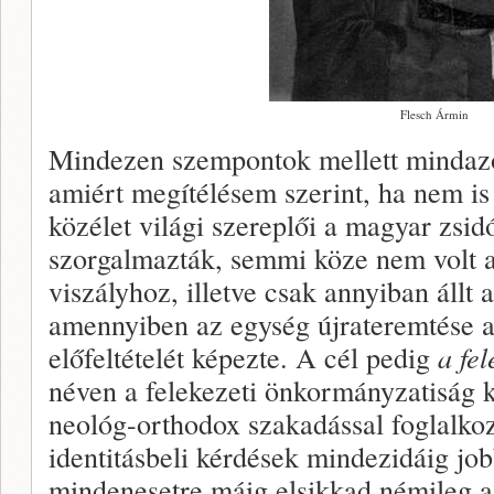
Flesch Ármin
Mindezen szempontok mellett mindazo
amiért megítélésem szerint, ha nem is
közélet világi szereplői a magyar zsid
szorgalmazták, semmi köze nem volt 
viszályhoz, illetve csak annyiban állt 
amennyiben az egység újrateremtése a
előfeltételét képezte. A cél pedig
a fe
néven a felekezeti önkormányzatiság k
neológ-orthodox szakadással foglalkozó
identitásbeli kérdések mindezidáig jo
mindenesetre máig elsikkad némileg a