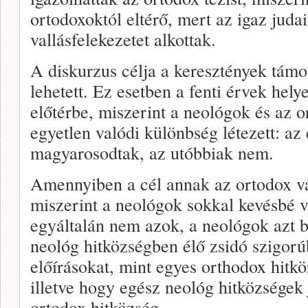
ortodoxoktól eltérő, mert az igaz judai
vallásfelekezetet alkottak.
A diskurzus célja a keresztények támo
lehetett. Ez esetben a fenti érvek hely
előtérbe, miszerint a neológok és az o
egyetlen valódi különbség létezett: az 
magyarosodtak, az utóbbiak nem.
Amennyiben a cél annak az ortodox vá
miszerint a neológok sokkal kevésbé 
egyáltalán nem azok, a neológok azt 
neológ hitközségben élő zsidó szigorúb
előírásokat, mint egyes orthodox hitkö
illetve hogy egész neológ hitközsége
ortodox hitközség.