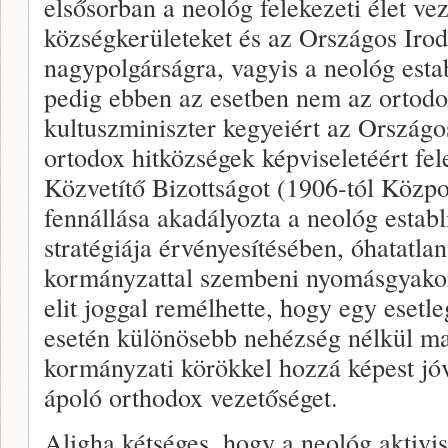
elsősorban a neológ felekezeti élet veze
községkerületeket és az Országos Irod
nagypolgárságra, vagyis a neológ esta
pedig ebben az esetben nem az ortodox
kultuszminiszter kegyeiért az Országo
ortodox hitközségek képviseletéért fel
Közvetítő Bizottságot (1906-tól Közpo
fennállása akadályozta a neológ establ
stratégiája érvényesítésében, óhatatlan
kormányzattal szembeni nyomásgyakorl
elit joggal remélhette, hogy egy esetl
esetén különösebb nehézség nélkül ma
kormányzati körökkel hozzá képest jó
ápoló orthodox vezetőséget.
Aligha kétséges, hogy a neológ aktivi