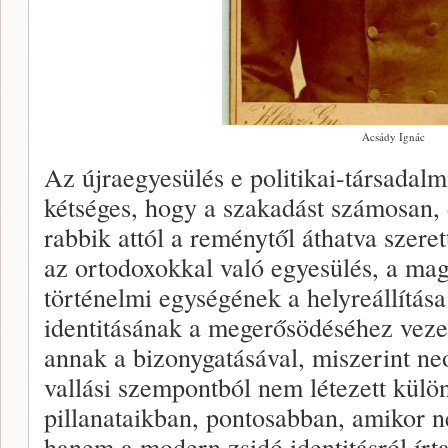
Acsády Ignác
Az újraegyesülés e politikai-társadalm
kétséges, hogy a szakadást számosan, 
rabbik attól a reménytől áthatva szere
az ortodoxokkal való egyesülés, a ma
történelmi egységének a helyreállítás
identitásának a megerősödéséhez vez
annak a bizonygatásával, miszerint ne
vallási szempontból nem létezett külö
pillanataikban, pontosabban, amikor n
hanem a modern zsidó identitásról írta