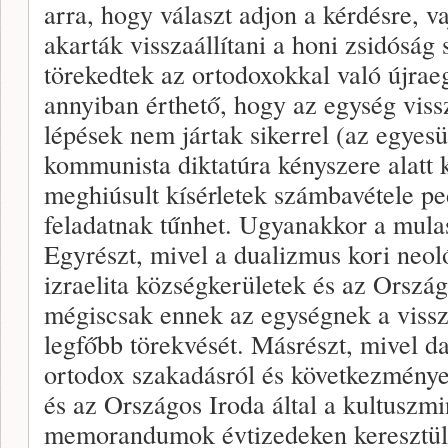
arra, hogy választ adjon a kérdésre, v
akarták visszaállítani a honi zsidóság 
törekedtek az ortodoxokkal való újrae
annyiban érthető, hogy az egység vissz
lépések nem jártak sikerrel (az egyes
kommunista diktatúra kényszere alatt k
meghiúsult kísérletek számbavétele p
feladatnak tűnhet. Ugyanakkor a mula
Egyrészt, mivel a dualizmus kori neo
izraelita községkerületek és az Orszá
mégiscsak ennek az egységnek a vissza
legfőbb törekvését. Másrészt, mivel d
ortodox szakadásról és következményei
és az Országos Iroda által a kultuszmin
memorandumok évtizedeken keresztül é