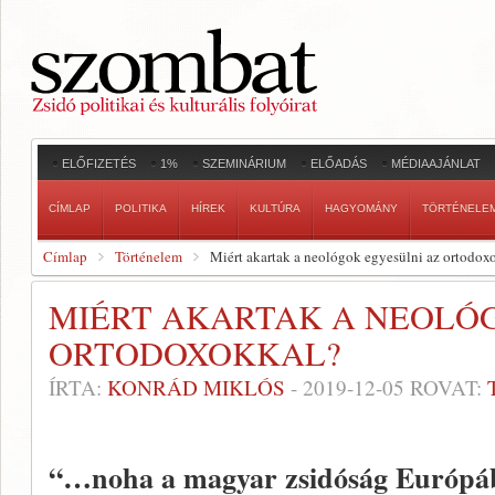
ELŐFIZETÉS
1%
SZEMINÁRIUM
ELŐADÁS
MÉDIAAJÁNLAT
CÍMLAP
POLITIKA
HÍREK
KULTÚRA
HAGYOMÁNY
TÖRTÉNELE
Címlap
Történelem
Miért akartak a neológok egyesülni az ortodox
MIÉRT AKARTAK A NEOLÓ
ORTODOXOKKAL?
ÍRTA:
KONRÁD MIKLÓS
-
2019-12-05
ROVAT:
“…noha a magyar zsidóság Európáb