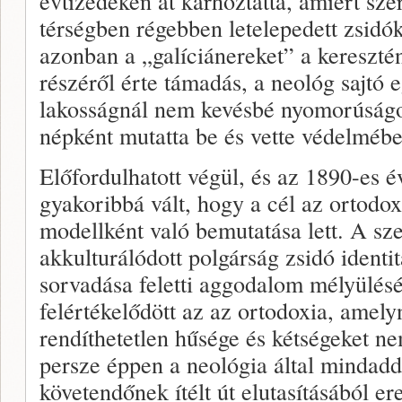
évtizedeken át kárhoztatta, amiért sze
térségben régebben letelepedett zsid
azonban a „galíciánereket” a kereszt
részéről érte támadás, a neológ sajtó e
lakosságnál nem kevésbé nyomorúságos
népként mutatta be és vette védelmébe
Előfordulhatott végül, és az 1890-es 
gyakoribbá vált, hogy a cél az ortodox
modellként való bemutatása lett. A sze
akkulturálódott polgárság zsidó identi
sorvadása feletti aggodalom mélyülés
felértékelődött az az ortodoxia, amely
rendíthetetlen hűsége és kétségeket ne
persze éppen a neológia által mindad
követendőnek ítélt út elutasításából er