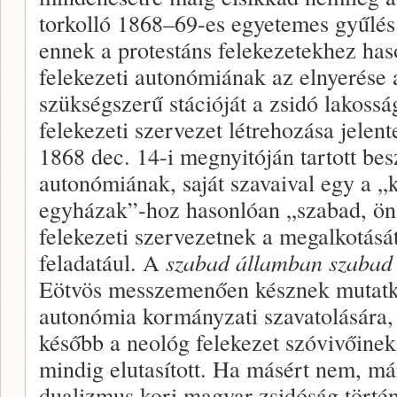
torkolló 1868–69-es egyetemes gyűlés 
ennek a protestáns felekezetekhez haso
felekezeti autonómiának az elnyerése 
szükségszerű stációját a zsidó lakossá
felekezeti szervezet létrehozása jelen
1868 dec. 14-i megnyitóján tartott be
autonómiának, saját szavaival egy a 
egyházak”-hoz hasonlóan „szabad, ön
felekezeti szervezetnek a megalkotását
feladatául. A
szabad államban szabad
Eötvös messzemenően késznek mutatko
autonómia kormányzati szavatolására,
később a neológ felekezet szóvivőinek 
mindig elutasított. Ha másért nem, má
dualizmus kori magyar zsidóság történ