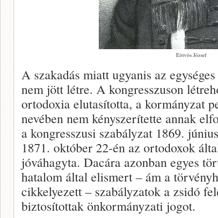
Eötvös József
A szakadás miatt ugyanis az egységes
nem jött létre. A kongresszuson létreh
ortodoxia elutasította, a kormányzat p
nevében nem kényszerítette annak elfo
a kongresszusi szabályzat 1869. június
1871. október 22-én az ortodoxok által
jóváhagyta. Dacára azonban egyes tört
hatalom által elismert – ám a törvény
cikkelyezett – szabályzatok a zsidó f
biztosítottak önkormányzati jogot.