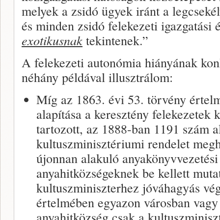
melyek a zsidó ügyek iránt a legcseké
és minden zsidó felekezeti igazgatási 
exotikusnak
tekintenek.”
A felekezeti autonómia hiányának kon
néhány példával illusztrálom:
Míg az 1863. évi 53. törvény érte
alapítása a keresztény felekezetek 
tartozott, az 1888-ban 1191 szám al
kultuszminisztériumi rendelet megh
újonnan alakuló anyakönyvvezetési
anyahitközségeknek be kellett muta
kultuszminiszterhez jóváhagyás vég
értelmében egyazon városban vagy
anyahitközség csak a kultuszminisz