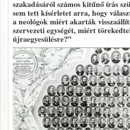
szakadásáról számos kitűnő írás sz
sem tett kísérletet arra, hogy válas
a neológok miért akarták visszaállít
szervezeti egységét, miért törekedt
újraegyesülésre?”