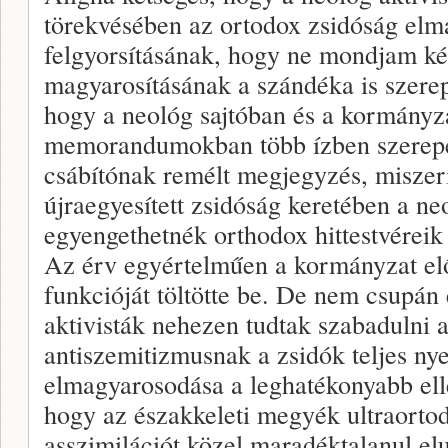
törekvésében az ortodox zsidóság el
felgyorsításának, hogy ne mondjam kén
magyarosításának a szándéka is szerepe
hogy a neológ sajtóban és a kormányza
memorandumokban több ízben szerepel
csábítónak remélt megjegyzés, miszeri
újraegyesített zsidóság keretében a n
egyengethetnék orthodox hittestvéreik 
Az érv egyértelműen a kormányzat el
funkcióját töltötte be. De nem csupán 
aktivisták nehezen tudtak szabadulni a
antiszemitizmusnak a zsidók teljes nyel
elmagyarosodása a leghatékonyabb elle
hogy az északkeleti megyék ultraorto
asszimilációt közel maradéktalanul elu