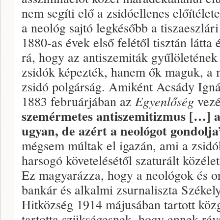
nem segíti elő a zsidóellenes előítéle
a neológ sajtó legkésőbb a tiszaeszlári
1880-as évek első felétől tisztán látta 
rá, hogy az antiszemiták gyűlöletének
zsidók képezték, hanem ők maguk, a 
zsidó polgárság. Amiként Acsády Ignác 
1883 februárjában az
Egyenlőség
vezé
szemérmetes antiszemitizmus […] a
ugyan, de azért a neológot gondolja
mégsem múltak el igazán, ami a zsid
harsogó követelésétől szaturált közéle
Ez magyarázza, hogy a neológok és or
bankár és alkalmi zsurnaliszta Székely
Hitközség 1914 májusában tartott közg
tartotta szükségesnek, hogy ennek rév