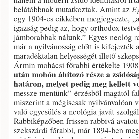
belátóbbnak mutatkoztak. Amint az
E
egy 1904-es cikkében megjegyezte, „a
igazság pedig az, hogy orthodox test
jámborabbak nálunk.” Egyes neológ r
már a nyilvánosság előtt is kifejezték 
maradéktalan helyességét illető szkep
Ármin mohácsi főrabbi értékelte 190
után mohón áhítozó része a zsidós
határon, melyet pedig meg kellett vo
messze mentünk”-érzésből magától fak
miszerint a mégiscsak nyilvánvalóan 
való egyesülés a neológia javát szolgá
Rabbiképzőben frissen rabbivá avatott
szekszárdi főrabbi, már 1894-ben meg