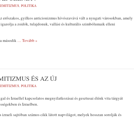
ZEMITIZMUS
,
POLITIKA
 az erőszakos, gyilkos anticionizmus hívószavává vált a nyugati városokban, amely
 igazolja a zsidók, tulajdonuk, vallási és kulturális szimbólumaik elleni
 a második
… Tovább »
MITIZMUS ÉS AZ ÚJ
ZEMITIZMUS
,
POLITIKA
gal és Izraellel kapcsolatos megnyilatkozásai és gesztusai élénk vita tárgyát
sségekben és Izraelben.
s izraeli sajtóban számos cikk látott napvilágot, melyek hosszan sorolják és