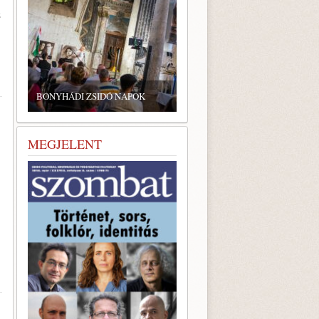
z
ZSIDÓ GASZTRONÓMIAI
TALÁLKOZÓ A BONYHÁDI
BONYHÁDI ZSIDÓ NAPOK
ZSINAGÓGÁBAN
MEGJELENT