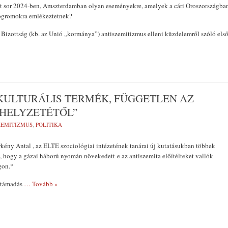
tt sor 2024-ben, Amszterdamban olyan eseményekre, amelyek a cári Oroszországba
 pogromokra emlékeztetnek?
 Bizottság (kb. az Unió „kormánya”) antiszemitizmus elleni küzdelemről szóló els
KULTURÁLIS TERMÉK, FÜGGETLEN AZ
HELYZETÉTŐL”
ZEMITIZMUS
,
POLITIKA
kény Antal , az ELTE szociológiai intézetének tanárai új kutatásukban többek
k, hogy a gázai háború nyomán növekedett-e az antiszemita előítélteket vallók
gon.*
ortámadás
… Tovább »