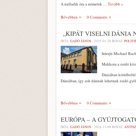
A nulladik óra a németek
… Tovább »
Bővebben
0 Comments
„KIPÁT VISELNI DÁNIA
ÍRTA:
GADÓ JÁNOS
-
2025-01-28
ROVAT:
POLITI
Interjú Michael Rac
Mekkora a zsidó kö
Dániában körülbelül 
Dániában, így sok dánnak lehetnek zsidó gyö
Bővebben
0 Comments
EURÓPA – A GYÚJTOGAT
ÍRTA:
GADÓ JÁNOS
-
2024-11-08
ROVAT:
ANTIS