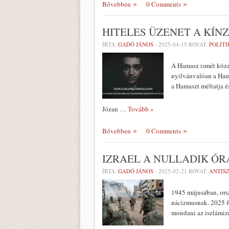
Bővebben
0 Comments
HITELES ÜZENET A KÍ
ÍRTA:
GADÓ JÁNOS
-
2025-04-15
ROVAT:
POLITI
A Hamasz ismét közz
nyilvánvalóan a Ham
a Hamaszt méltatja és
Józan
… Tovább »
Bővebben
0 Comments
IZRAEL A NULLADIK Ó
ÍRTA:
GADÓ JÁNOS
-
2025-02-21
ROVAT:
ANTIS
1945 májusában, ors
nácizmusnak. 2025 fe
mondani az iszlámiz