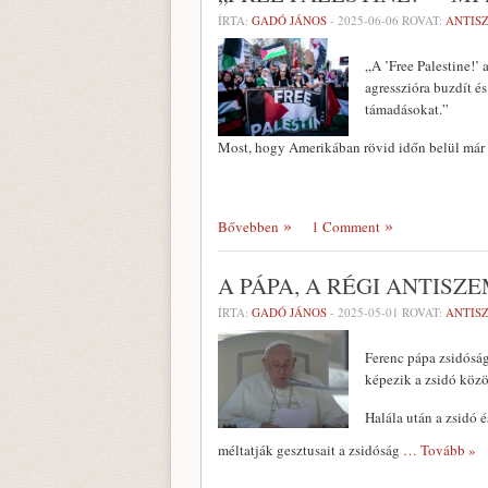
ÍRTA:
GADÓ JÁNOS
-
2025-06-06
ROVAT:
ANTIS
„A ’Free Palestine!’
agresszióra buzdít és
támadásokat.”
Most, hogy Amerikában rövid időn belül már
Bővebben
1 Comment
A PÁPA, A RÉGI ANTISZE
ÍRTA:
GADÓ JÁNOS
-
2025-05-01
ROVAT:
ANTIS
Ferenc pápa zsidóság
képezik a zsidó közö
Halála után a zsidó é
méltatják gesztusait a zsidóság
… Tovább »