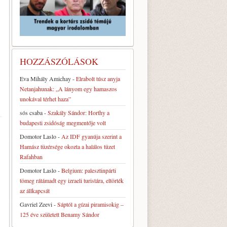
HOZZÁSZÓLÁSOK
Eva Mihály Amichay
-
Elrabolt túsz anyja
Netanjahunak: „A lányom egy hamaszos
unokával térhet haza”
sós csaba
-
Szakály Sándor: Horthy a
budapesti zsidóság megmentője volt
Domotor Laslo
-
Az IDF gyanúja szerint a
Hamász tüzérsége okozta a halálos tüzet
Rafahban
Domotor Laslo
-
Belgium: palesztinpárti
tömeg rátámadt egy izraeli turistára, eltörték
az állkapcsát
Gavriel Zeevi
-
Sáptól a gízai piramisokig –
125 éve született Benamy Sándor