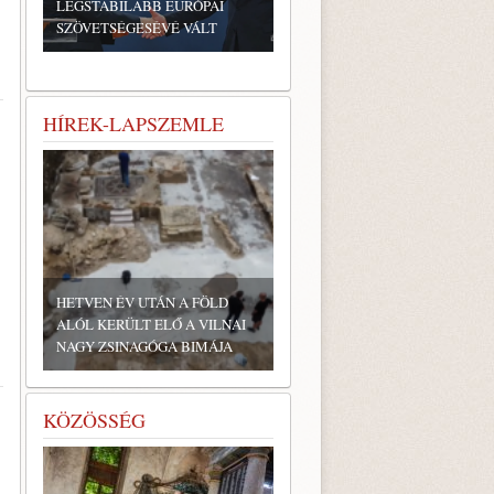
LEGSTABILABB EURÓPAI
SZÖVETSÉGESÉVÉ VÁLT
HÍREK-LAPSZEMLE
HETVEN ÉV UTÁN A FÖLD
ALÓL KERÜLT ELŐ A VILNAI
NAGY ZSINAGÓGA BIMÁJA
KÖZÖSSÉG