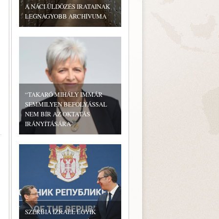
A NÁCI ÜLDÖZÉS IRATAINAK
LEGNAGYOBB ARCHÍVUMA
“TAKARÓ MIHÁLY IMMÁR
SEMMILYEN BEFOLYÁSSAL
NEM BÍR AZ OKTATÁS
IRÁNYÍTÁSÁRA”
SZERBIA IZRAEL EGYIK