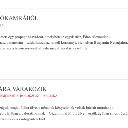
NZÓKAMRÁBÓL
KA
étett egy propagandavideót, amelyben az egyik túsz, Edan Alexander –
asz parancsára – szidalmazza az izraeli kormányt, kiemelten Benjamin Netanjahut,
 persze a terrorszervezettel való megállapodásra szólít fel.
RÁRA VÁRAKOZIK
ZEMITIZMUS
,
HOLOKAUSZT
,
POLITIKA
záguk romjai fölött ülve, a németek kénytelenek voltak búcsút mondani a
bruárjában a palesztinoknak – Gáza romjai fölött ülve – eszük ágában sincs búcsú
musnak és a zsidógyűlöletnek.