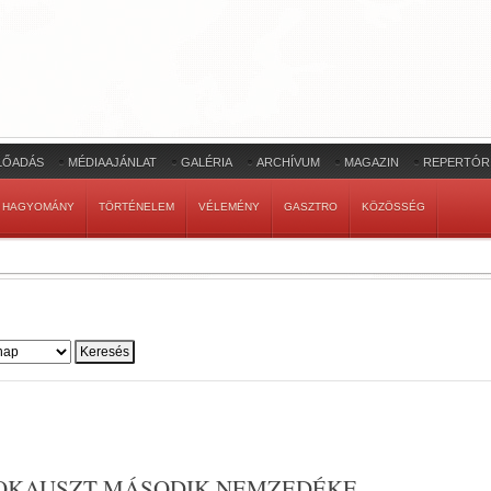
LŐADÁS
MÉDIAAJÁNLAT
GALÉRIA
ARCHÍVUM
MAGAZIN
REPERTÓR
HAGYOMÁNY
TÖRTÉNELEM
VÉLEMÉNY
GASZTRO
KÖZÖSSÉG
OKAUSZT MÁSODIK NEMZEDÉKE