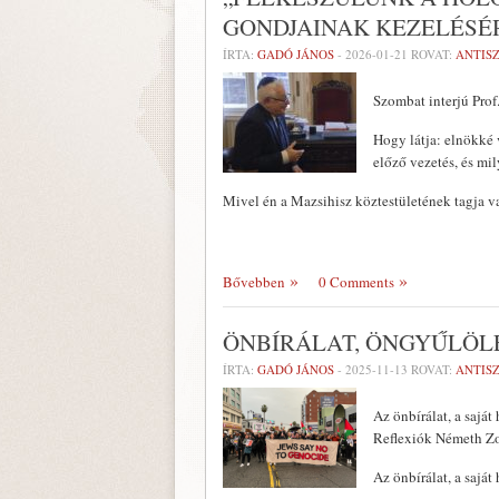
GONDJAINAK KEZELÉSÉR
ÍRTA:
GADÓ JÁNOS
-
2026-01-21
ROVAT:
ANTIS
Szombat interjú Prof
Hogy látja: elnökké 
előző vezetés, és mi
Mivel én a Mazsihisz köztestületének tagja 
Bővebben
0 Comments
ÖNBÍRÁLAT, ÖNGYŰLÖL
ÍRTA:
GADÓ JÁNOS
-
2025-11-13
ROVAT:
ANTIS
Az önbírálat, a saját
Reflexiók Németh Zo
Az önbírálat, a saját