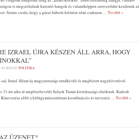
ati világban hangosan zeng az „Izrael-kritikus” zsidó értelmiség hangja, várható
szágon is megszólalnak hasonló hangok és valamiképpen szerveződni kezdenek a
ei. Szinte csoda, hogy a gázai háború kitörése után csaknem
… Tovább »
RE IZRAEL ÚJRA KÉSZEN ÁLL ARRA, HOGY
TINOKKAL”
8-04
ROVAT:
POLITIKA
sal, Izrael Állam új magyarországi rendkívüli és megbízott nagykövetével.
 31-én adta át megbízólevelét Sulyok Tamás köztársasági elnöknek. Kadosh
. Kinevezése előtt a külügyminisztérium koordinációs és tervezési
… Tovább »
 AZ ÜZENET?