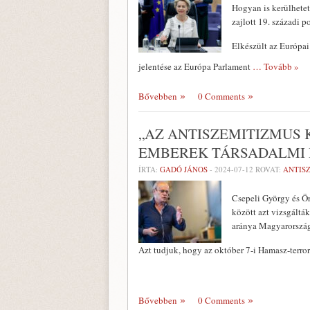
Hogyan is kerülhete
zajlott 19. századi
Elkészült az Európai
jelentése az Európa Parlament
… Tovább »
Bővebben
0 Comments
„AZ ANTISZEMITIZMUS 
EMBEREK TÁRSADALMI 
ÍRTA:
GADÓ JÁNOS
-
2024-07-12
ROVAT:
ANTIS
Csepeli György és Ör
között azt vizsgáltá
aránya Magyarorszá
Azt tudjuk, hogy az október 7-i Hamasz-terr
Bővebben
0 Comments