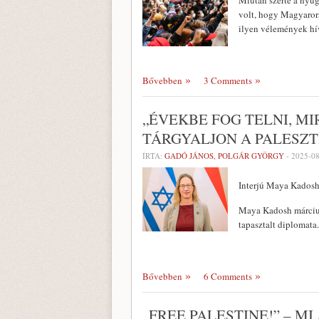
Miután szerte a nyug
volt, hogy Magyaror
ilyen vélemények hív
Bővebben
3 Comments
„ÉVEKBE FOG TELNI, MI
TÁRGYALJON A PALESZ
ÍRTA:
GADÓ JÁNOS, POLGÁR GYÖRGY
-
2025-0
Interjú Maya Kadosh-
Maya Kadosh március
tapasztalt diplomata
Bővebben
6 Comments
„FREE PALESTINE!” – MI