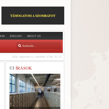
TÁMOGATOM A SZOMBATOT
IUM
ENGLISH
ABOUT US
2026. augusztus 6, csütörtök | 5786. Áv 23
ÚJ
ÍRÁSOK