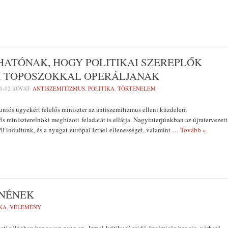
ATÓNAK, HOGY POLITIKAI SZEREPLŐK
AI TOPOSZOKKAL OPERÁLJANAK
0-02
ROVAT:
ANTISZEMITIZMUS
,
POLITIKA
,
TÖRTÉNELEM
niós ügyekért felelős miniszter az antiszemitizmus elleni küzdelem
ős miniszterelnöki megbízott feladatát is ellátja. Nagyinterjúnkban az újratervezett
ől indultunk, és a nyugat-európai Izrael-ellenességet, valamint
… Tovább »
TNÉNEK
KA
,
VÉLEMÉNY