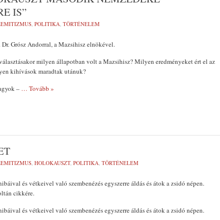
E IS”
ZEMITIZMUS
,
POLITIKA
,
TÖRTÉNELEM
. Dr. Grósz Andorral, a Mazsihisz elnökével.
választásakor milyen állapotban volt a Mazsihisz? Milyen eredményeket ért el az
lyen kihívások maradtak utánuk?
vagyok –
… Tovább »
ET
ZEMITIZMUS
,
HOLOKAUSZT
,
POLITIKA
,
TÖRTÉNELEM
 hibáival és vétkeivel való szembenézés egyszerre áldás és átok a zsidó népen.
ltán cikkére.
 hibáival és vétkeivel való szembenézés egyszerre áldás és átok a zsidó népen.