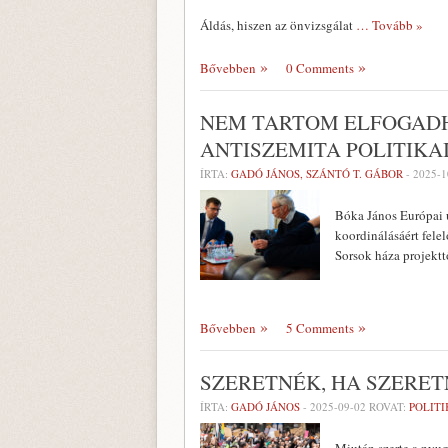
Áldás, hiszen az önvizsgálat
… Tovább »
Bővebben
0 Comments
NEM TARTOM ELFOGADH
ANTISZEMITA POLITIK
ÍRTA:
GADÓ JÁNOS, SZÁNTÓ T. GÁBOR
-
2025-1
Bóka János Európai u
koordinálásáért felel
Sorsok háza projektt
Bővebben
5 Comments
SZERETNÉK, HA SZERE
ÍRTA:
GADÓ JÁNOS
-
2025-09-02
ROVAT:
POLITI