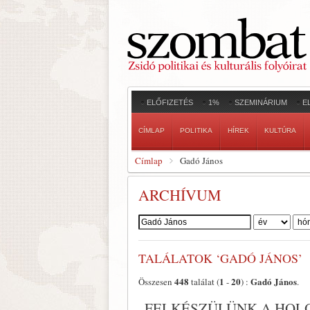
ELŐFIZETÉS
1%
SZEMINÁRIUM
E
CÍMLAP
POLITIKA
HÍREK
KULTÚRA
Címlap
Gadó János
ARCHÍVUM
Szerző:
TALÁLATOK ‘GADÓ JÁNOS’
448
1
20
Gadó János
Összesen
találat (
-
) :
.
„FELKÉSZÜLÜNK A HOL