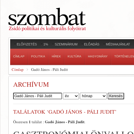
ELŐFIZETÉS
1%
SZEMINÁRIUM
ELŐADÁS
MÉDIAAJÁNLAT
CÍMLAP
POLITIKA
HÍREK
KULTÚRA
HAGYOMÁNY
TÖRTÉNELE
Címlap
Gadó János - Páli Judit
ARCHÍVUM
Szerző:
TALÁLATOK ‘GADÓ JÁNOS - PÁLI JUDIT’
1
Gadó János - Páli Judit
Összesen
találat :
.