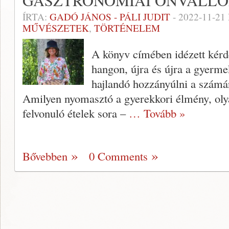
GASZTRONÓMIAI ÖNVALL
ÍRTA:
GADÓ JÁNOS - PÁLI JUDIT
-
2022-11-21
MŰVÉSZETEK
,
TÖRTÉNELEM
A könyv címében idézett kérdés
hangon, újra és újra a gyerm
hajlandó hozzányúlni a számár
Amilyen nyomasztó a gyerekkori élmény, oly
felvonuló ételek sora –
… Tovább »
Bővebben
0 Comments