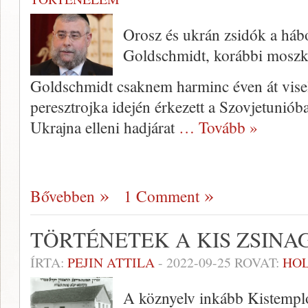
Orosz és ukrán zsidók a háb
Goldschmidt, korábbi moszkv
Goldschmidt csaknem harminc éven át viselt
peresztrojka idején érkezett a Szovjetunióba,
Ukrajna elleni hadjárat
… Tovább »
Bővebben
1 Comment
TÖRTÉNETEK A KIS ZSIN
ÍRTA:
PEJIN ATTILA
-
2022-09-25
ROVAT:
HO
A köznyelv inkább Kistempl