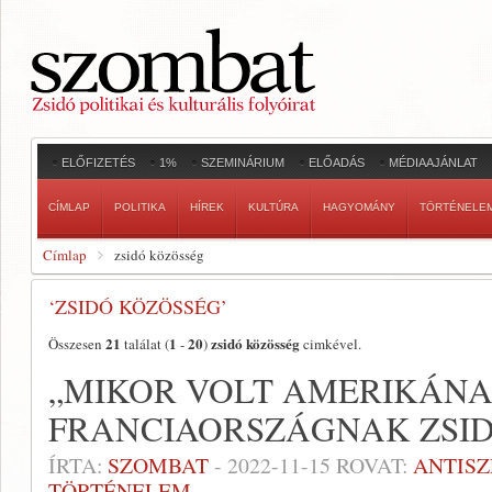
ELŐFIZETÉS
1%
SZEMINÁRIUM
ELŐADÁS
MÉDIAAJÁNLAT
CÍMLAP
POLITIKA
HÍREK
KULTÚRA
HAGYOMÁNY
TÖRTÉNELE
Címlap
zsidó közösség
‘ZSIDÓ KÖZÖSSÉG’
21
1
20
zsidó közösség
Összesen
találat (
-
)
cimkével.
„MIKOR VOLT AMERIKÁN
FRANCIAORSZÁGNAK ZSID
ÍRTA:
SZOMBAT
-
2022-11-15
ROVAT:
ANTIS
TÖRTÉNELEM