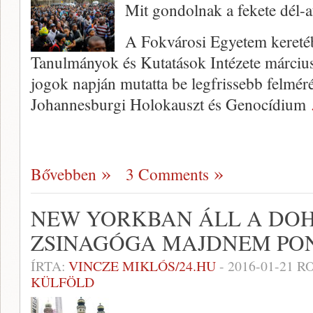
Mit gondolnak a fekete dél-a
A Fokvárosi Egyetem keret
Tanulmányok és Kutatások Intézete március 
jogok napján mutatta be legfrissebb felmér
Johannesburgi Holokauszt és Genocídium
Bővebben
3 Comments
NEW YORKBAN ÁLL A DO
ZSINAGÓGA MAJDNEM PO
ÍRTA:
VINCZE MIKLÓS/24.HU
-
2016-01-21
RO
KÜLFÖLD