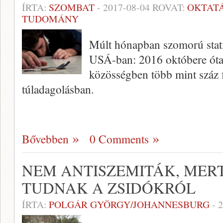
ÍRTA:
SZOMBAT
-
2017-08-04
ROVAT:
OKTAT
TUDOMÁNY
Múlt hónapban szomorú statis
USÁ-ban: 2016 októbere óta
közösségben több mint száz f
túladagolásban.
Bővebben
0 Comments
NEM ANTISZEMITÁK, MER
TUDNAK A ZSIDÓKRÓL
ÍRTA:
POLGÁR GYÖRGY/JOHANNESBURG
-
2