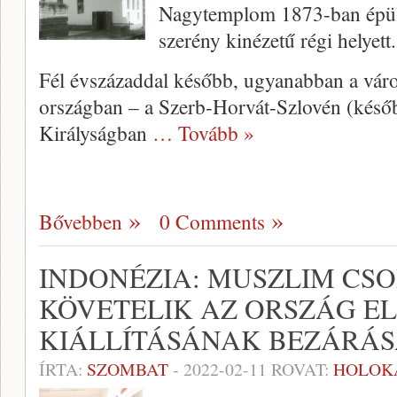
Nagytemplom 1873-ban épült,
szerény kinézetű régi helyett.
Fél évszázaddal később, ugyanabban a vár
országban – a Szerb-Horvát-Szlovén (késő
Királyságban
… Tovább »
Bővebben
0 Comments
INDONÉZIA: MUSZLIM CS
KÖVETELIK AZ ORSZÁG E
KIÁLLÍTÁSÁNAK BEZÁRÁS
ÍRTA:
SZOMBAT
-
2022-02-11
ROVAT:
HOLOK