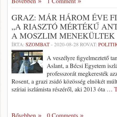
Bővebben
1 Comment
GRAZ: MÁR HÁROM ÉVE F
„A RIASZTÓ MÉRTÉKŰ AN
A MOSZLIM MENEKÜLTEK
ÍRTA:
SZOMBAT
-
2020-08-28
ROVAT:
POLITI
A veszélyre figyelmeztető t
Aslant, a Bécsi Egyetem iszl
professzorát megkeresték azz
Rosent, a grazi zsidó közösség elnökét mú
szíriai iszlámista részéről, aki 2013 óta
… T
Bővebben
0 Comments