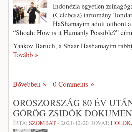
Indonézia egyetlen zsinagógá
(Celebesz) tartomány Tond
HaShamayim adott otthont a 
“Shoah: How is it Humanly Possible?” címme
Yaakov Baruch, a Shaar Hashamayim rabbij
Tovább »
Bővebben
0 Comments
OROSZORSZÁG 80 ÉV UTÁN
GÖRÖG ZSIDÓK DOKUME
ÍRTA:
SZOMBAT
-
2021-12-20
ROVAT:
HOLOK