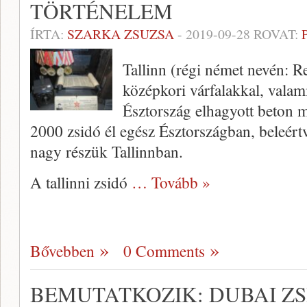
TÖRTÉNELEM
ÍRTA:
SZARKA ZSUZSA
-
2019-09-28
ROVAT:
Tallinn (régi német nevén: R
középkori várfalakkal, valam
Észtország elhagyott beton m
2000 zsidó él egész Észtországban, beleértv
nagy részük Tallinnban.
A tallinni zsidó
… Tovább »
Bővebben
0 Comments
BEMUTATKOZIK: DUBAI Z