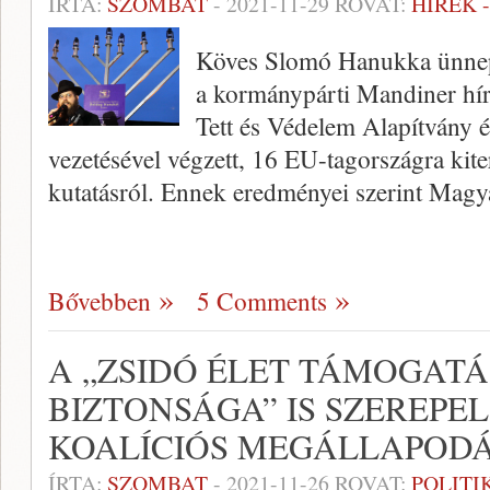
ÍRTA:
SZOMBAT
-
2021-11-29
ROVAT:
HÍREK 
Köves Slomó Hanukka ünnepé
a kormánypárti Mandiner hír
Tett és Védelem Alapítvány é
vezetésével végzett, 16 EU-tagországra kit
kutatásról. Ennek eredményei szerint Mag
Bővebben
5 Comments
A „ZSIDÓ ÉLET TÁMOGATÁS
BIZTONSÁGA” IS SZEREPE
KOALÍCIÓS MEGÁLLAPOD
ÍRTA:
SZOMBAT
-
2021-11-26
ROVAT:
POLITI