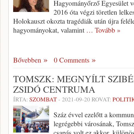
Hagyományőrző Egyesület vez
2016 óta végzi töretlen lelke
Holokauszt okozta tragédiák után újra feléles
hagyományokat, valamint
… Tovább »
Bővebben
0 Comments
TOMSZK: MEGNYÍLT SZIB
ZSIDÓ CENTRUMA
ÍRTA:
SZOMBAT
-
2021-09-20
ROVAT:
POLITI
Száz évvel ezelőtt a kommuni
legrégebbi városának, Tomsz
csapás volt ez akkor, különö