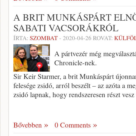
A BRIT MUNKÁSPÁRT ELN
SABATI VACSORÁKRÓL
ÍRTA:
SZOMBAT
-
2020-04-26
ROVAT:
KÜLFÖ
A pártvezér még megválasztás
Chronicle-nek.
Sir Keir Starmer, a brit Munkáspárt újonna
felesége zsidó, arról beszélt – az azóta a me
zsidó lapnak, hogy rendszeresen részt vesz
Bővebben
0 Comments