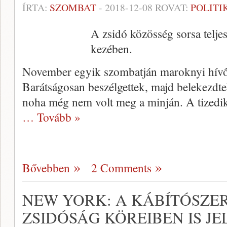
ÍRTA:
SZOMBAT
-
2018-12-08
ROVAT:
POLITI
A zsidó közösség sorsa telje
kezében.
November egyik szombatján maroknyi hívő
Barátságosan beszélgettek, majd belekezdte
noha még nem volt meg a minján. A tizedik 
… Tovább »
Bővebben
2 Comments
NEW YORK: A KÁBÍTÓSZE
ZSIDÓSÁG KÖREIBEN IS J