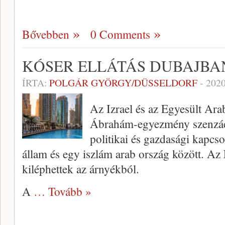
Bővebben
0 Comments
KÓSER ELLÁTÁS DUBAJBA
ÍRTA:
POLGÁR GYÖRGY/DÜSSELDORF
-
2020
Az Izrael és az Egyesült Ara
Ábrahám-egyezmény szenzáció
politikai és gazdasági kapcso
állam és egy iszlám arab ország között. A
kiléphettek az árnyékból.
A
… Tovább »