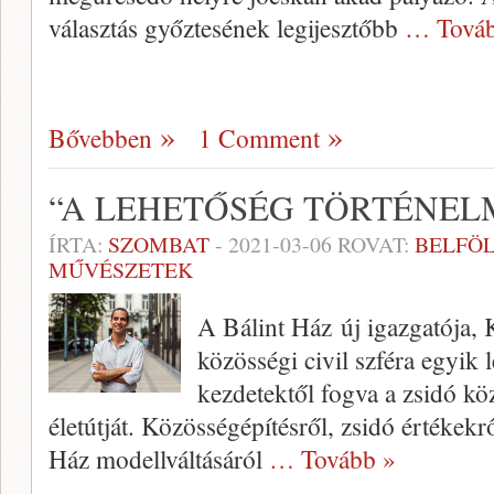
választás győztesének legijesztőbb
… Továb
Bővebben
1 Comment
“A LEHETŐSÉG TÖRTÉNEL
ÍRTA:
SZOMBAT
-
2021-03-06
ROVAT:
BELFÖ
MŰVÉSZETEK
A Bálint Ház új igazgatója, 
közösségi civil szféra egyik 
kezdetektől fogva a zsidó kö
életútját. Közösségépítésről, zsidó értékekrő
Ház modellváltásáról
… Tovább »