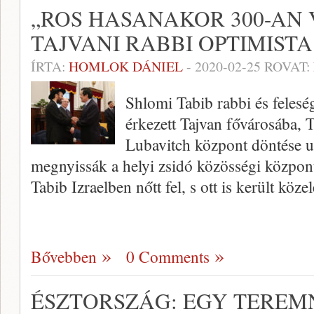
„ROS HASANAKOR 300-AN 
TAJVANI RABBI OPTIMISTA
ÍRTA:
HOMLOK DÁNIEL
-
2020-02-25
ROVAT:
Shlomi Tabib rabbi és feles
érkezett Tajvan fővárosába, 
Lubavitch központ döntése utá
megnyissák a helyi zsidó közösségi közpon
Tabib Izraelben nőtt fel, s ott is került köz
Bővebben
0 Comments
ÉSZTORSZÁG: EGY TEREM