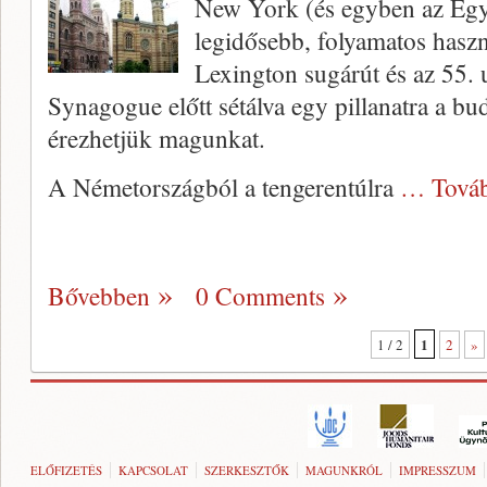
New York (és egyben az Egy
legidősebb, folyamatos haszn
Lexington sugárút és az 55. u
Synagogue előtt sétálva egy pillanatra a b
érezhetjük magunkat.
A Németországból a tengerentúlra
… Tová
Bővebben
0 Comments
1
1 / 2
2
»
ELŐFIZETÉS
KAPCSOLAT
SZERKESZTŐK
MAGUNKRÓL
IMPRESSZUM