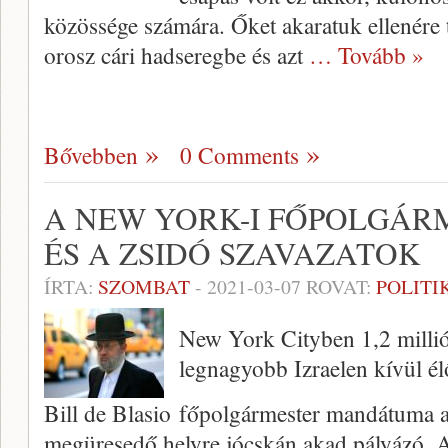
közössége számára. Őket akaratuk ellenére 
orosz cári hadseregbe és azt
… Tovább »
Bővebben
0 Comments
A NEW YORK-I FŐPOLGÁR
ÉS A ZSIDÓ SZAVAZATOK
ÍRTA:
SZOMBAT
-
2021-03-07
ROVAT:
POLITI
New York Cityben 1,2 millió 
legnagyobb Izraelen kívül él
Bill de Blasio főpolgármester mandátuma a 
megüresedő helyre jócskán akad pályázó. A