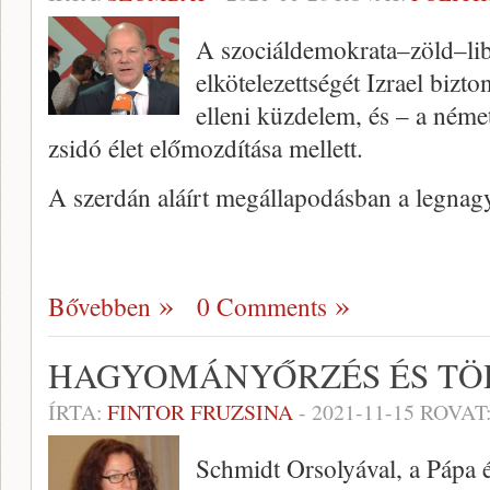
A szociáldemokrata–zöld–libe
elkötelezettségét Izrael bizt
elleni küzdelem, és – a német
zsidó élet előmozdítása mellett.
A szerdán aláírt megállapodásban a legna
Bővebben
0 Comments
HAGYOMÁNYŐRZÉS ÉS TÖ
ÍRTA:
FINTOR FRUZSINA
-
2021-11-15
ROVAT
Schmidt Orsolyával, a Pápa 