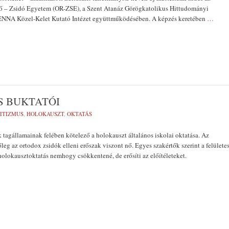
 – Zsidó Egyetem (OR-ZSE), a Szent Atanáz Görögkatolikus Hittudományi
ENNA Közel-Kelet Kutató Intézet együttműködésében. A képzés keretében
…
 BUKTATÓI
ITIZMUS
,
HOLOKAUSZT
,
OKTATÁS
tagállamainak felében kötelező a holokauszt általános iskolai oktatása. Az
leg az ortodox zsidók elleni erőszak viszont nő. Egyes szakértők szerint a felülete
lokausztoktatás nemhogy csökkentené, de erősíti az előítéleteket.