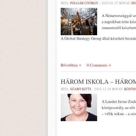
ÍRTA:
POLGÁR GYÖRGY
-
2025-01-27
ROVAT:
HO
A Németországgal sze
a napokban tette köz
ismereteiről készített
A Global Strategy Group által készített besz
Bővebben
0 Comments
HÁROM ISKOLA – HÁRO
ÍRTA:
SZABÓ KITTI
-
2024-12-20
ROVAT:
KÖZÖS
A Lauder Javne Zsidó
középosztály, az eli
– vélik sokan – a sz