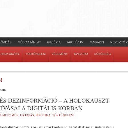
LŐADÁS
MÉDIAAJÁNLAT
GALÉRIA
ARCHÍVUM
MAGAZIN
REPERTÓR
HAGYOMÁNY
TÖRTÉNELEM
VÉLEMÉNY
GASZTRO
KÖZÖSSÉG
M
ban.
ÉS DEZINFORMÁCIÓ – A HOLOKAUSZT
ÍVÁSAI A DIGITÁLIS KORBAN
ZEMITIZMUS
,
OKTATÁS
,
POLITIKA
,
TÖRTÉNELEM
 döntéshozók nemzetközi szakmai konferencián vitatták meg Budapesten a