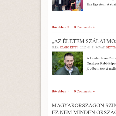
Ilan Egyetem. A stra
Bővebben
0 Comments
„AZ ÉLETEM SZÁLAI MOS
ÍRTA:
SZABÓ KITTI
-
2025-01-31
ROVAT:
OKTAT
A Lauder Javne Zsidó
Országos Rabbiképző
jövőbeni tervei mell
Bővebben
0 Comments
MAGYARORSZÁGON SZIN
EZ NEM MINDEN ORSZÁ