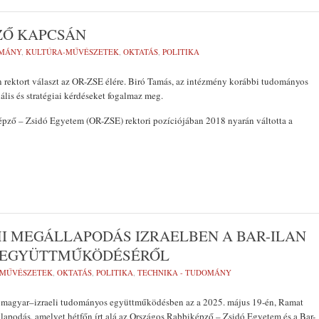
ZŐ KAPCSÁN
MÁNY
,
KULTÚRA-MŰVÉSZETEK
,
OKTATÁS
,
POLITIKA
 rektort választ az OR-ZSE élére. Biró Tamás, az intézmény korábbi tudományos
ális és stratégiai kérdéseket fogalmaz meg.
pző – Zsidó Egyetem (OR-ZSE) rektori pozíciójában 2018 nyarán váltotta a
I MEGÁLLAPODÁS IZRAELBEN A BAR-ILAN
E EGYÜTTMŰKÖDÉSÉRŐL
-MŰVÉSZETEK
,
OKTATÁS
,
POLITIKA
,
TECHNIKA - TUDOMÁNY
t a magyar–izraeli tudományos együttműködésben az a 2025. május 19-én, Ramat
apodás, amelyet hétfőn írt alá az Országos Rabbiképző – Zsidó Egyetem és a Bar-