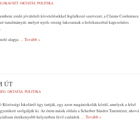
LOKAUSZT
,
OKTATÁS
,
POLITIKA
mbeni zsidó jóvátételi követelésekkel foglalkozó szervezet, a Claims Conference
zé tanulmányát, melyet nyolc ország lakosainak a holokauszttal kapcsolatos
.
ámoló alapja
… Tovább »
M ÚT
SÉG
,
OKTATÁS
,
POLITIKA
 Közösségi Iskoláról úgy tartják, egy azon magániskolák közül, amelyek a felső
t gyerekeit szolgálják ki. Az érem másik oldala a Scheiber Sándor Tanintézet, ahová
ociálisan érzékenyebb helyzetben lévő családok
… Tovább »