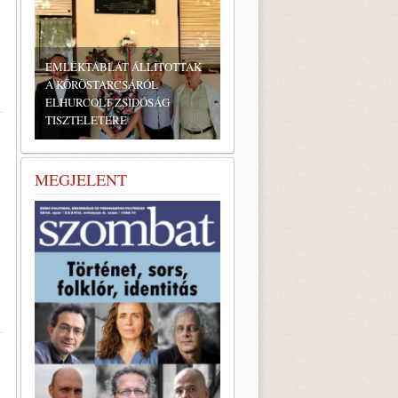
EMLÉKTÁBLÁT ÁLLÍTOTTAK
A KÖRÖSTARCSÁRÓL
ELHURCOLT ZSIDÓSÁG
TISZTELETÉRE
BONYHÁDI ZSIDÓ NAPOK
MEGJELENT