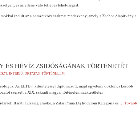
szélyeit, és az ellene való fellépés lehetőségeit.
ámokkal indult az a nemzetközi szakmai rendezvény, amely a Zachor Alapítvány a
Y ÉS HÉVÍZ ZSIDÓSÁGÁNAK TÖRTÉNETÉT
USZT
,
INTERJÚ
,
OKTATÁS
,
TÖRTÉNELEM
zeológus. Az ELTE-n kitüntetéssel diplomázott, majd egyetemi doktori, s később
atot szerzett a XIX. századi magyar történelem szakterületen.
zraeli Baráti Társaság elnöke, a Zalai Príma Díj Irodalom Kategória és
… Tovább