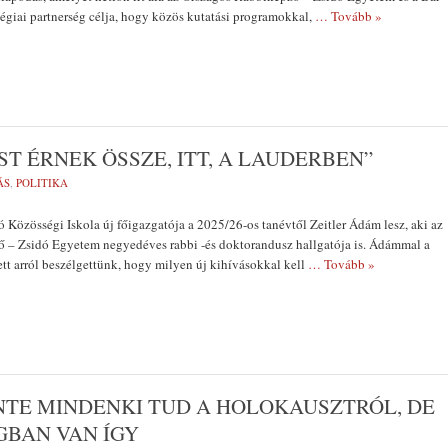
tégiai partnerség célja, hogy közös kutatási programokkal,
… Tovább »
T ÉRNEK ÖSSZE, ITT, A LAUDERBEN”
ÁS
,
POLITIKA
 Közösségi Iskola új főigazgatója a 2025/26-os tanévtől Zeitler Ádám lesz, aki az
 – Zsidó Egyetem negyedéves rabbi -és doktorandusz hallgatója is. Ádámmal a
ett arról beszélgettünk, hogy milyen új kihívásokkal kell
… Tovább »
TE MINDENKI TUD A HOLOKAUSZTRÓL, DE
GBAN VAN ÍGY