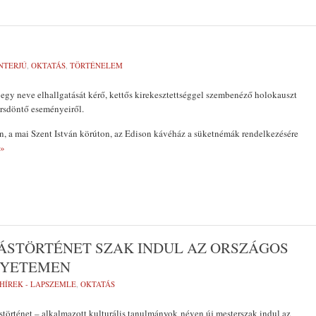
NTERJÚ
,
OKTATÁS
,
TÖRTÉNELEM
 egy neve elhallgatását kérő, kettős kirekesztettséggel szembenéző holokauszt
sorsdöntő eseményeiről.
, a mai Szent István körúton, az Edison kávéház a süketnémák rendelkezésére
 »
ÁSTÖRTÉNET SZAK INDUL AZ ORSZÁGOS
EGYETEMEN
HÍREK - LAPSZEMLE
,
OKTATÁS
störténet – alkalmazott kulturális tanulmányok néven új mesterszak indul az