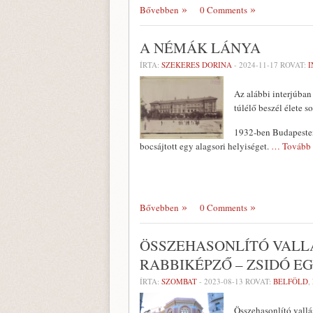
Bővebben
0 Comments
A NÉMÁK LÁNYA
ÍRTA:
SZEKERES DORINA
-
2024-11-17
ROVAT:
I
Az alábbi interjúban
túlélő beszél élete 
1932-ben Budapesten
bocsájtott egy alagsori helyiséget.
… Tovább
Bővebben
0 Comments
ÖSSZEHASONLÍTÓ VALL
RABBIKÉPZŐ – ZSIDÓ 
ÍRTA:
SZOMBAT
-
2023-08-13
ROVAT:
BELFÖLD
,
Összehasonlító vallá