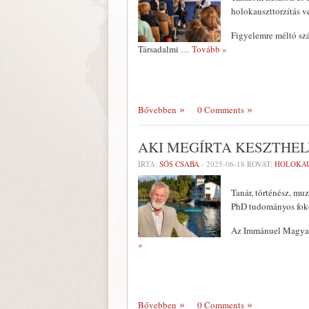
holokauszttorzítás ve
Figyelemre méltó sz
Társadalmi
… Tovább »
Bővebben
0 Comments
AKI MEGÍRTA KESZTHEL
ÍRTA:
SÓS CSABA
-
2025-06-18
ROVAT:
HOLOKA
Tanár, történész, mu
PhD tudományos fokoz
Az Immánuel Magyar-I
»
Bővebben
0 Comments