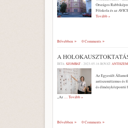
Országos Rabbiképző
Főiskola és az AVIC
Tovább »
Bővebben
0 Comments
A HOLOKAUSZTOKTATÁS
ÍRTA:
SZOMBAT
-
2023-05-16
ROVAT:
ANTISZEM
Az Egyesült Államok 
antiszemitizmus és fő
és élményközpontú ho
„Az
… Tovább »
Bővebben
0 Comments