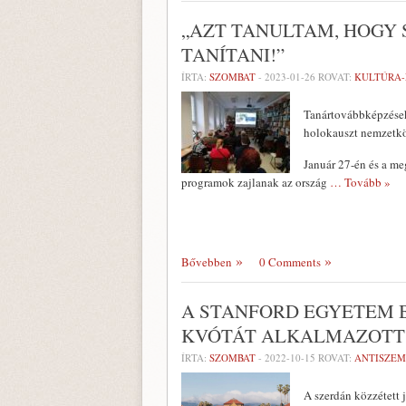
„AZT TANULTAM, HOGY
TANÍTANI!”
ÍRTA:
SZOMBAT
-
2023-01-26
ROVAT:
KULTÚRA
Tanártovábbképzések
holokauszt nemzetk
Január 27-én és a me
programok zajlanak az ország
… Tovább »
Bővebben
0 Comments
A STANFORD EGYETEM B
KVÓTÁT ALKALMAZOTT
ÍRTA:
SZOMBAT
-
2022-10-15
ROVAT:
ANTISZEM
A szerdán közzétett 