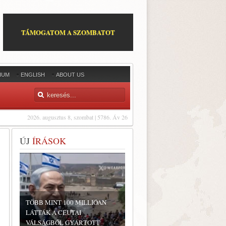
TÁMOGATOM A SZOMBATOT
IUM
ENGLISH
ABOUT US
2026. augusztus 8, szombat | 5786. Áv 26
ÚJ
ÍRÁSOK
TÖBB MINT 100 MILLIÓAN
LÁTTÁK A CEUTAI
VÁLSÁGBÓL GYÁRTOTT