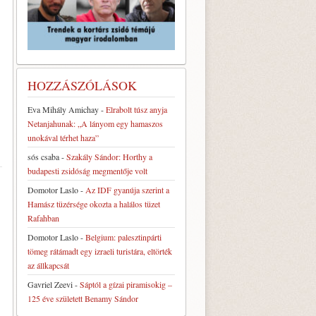
HOZZÁSZÓLÁSOK
Eva Mihály Amichay
-
Elrabolt túsz anyja
Netanjahunak: „A lányom egy hamaszos
unokával térhet haza”
sós csaba
-
Szakály Sándor: Horthy a
budapesti zsidóság megmentője volt
Domotor Laslo
-
Az IDF gyanúja szerint a
Hamász tüzérsége okozta a halálos tüzet
Rafahban
Domotor Laslo
-
Belgium: palesztinpárti
tömeg rátámadt egy izraeli turistára, eltörték
az állkapcsát
Gavriel Zeevi
-
Sáptól a gízai piramisokig –
125 éve született Benamy Sándor