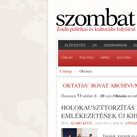
ELŐFIZETÉS
1%
SZEMINÁRIUM
E
CÍMLAP
POLITIKA
HÍREK
KULTÚRA
Címlap
Oktatás
‘OKTATÁS’ ROVAT ARCHÍVU
73
1
20
Oktatás
Összesen
találat (
-
) a(z)
rovat
HOLOKAUSZTTORZÍTÁS 
EMLÉKEZETÉNEK ÚJ KIH
ÍRTA:
SZABÓ KITTI
-
2026-04-21
ROVAT:
ANTIS
Tanárok, kutatók és