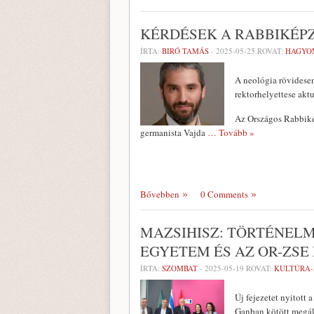
KÉRDÉSEK A RABBIKÉP
ÍRTA:
BIRÓ TAMÁS
-
2025-05-25
ROVAT:
HAGYO
A neológia rövidesen
rektorhelyettese aktu
Az Országos Rabbiké
germanista Vajda
… Tovább »
Bővebben
0 Comments
MAZSIHISZ: TÖRTÉNELM
EGYETEM ÉS AZ OR-ZS
ÍRTA:
SZOMBAT
-
2025-05-19
ROVAT:
KULTÚRA
Új fejezetet nyitot
Ganban kötött megáll