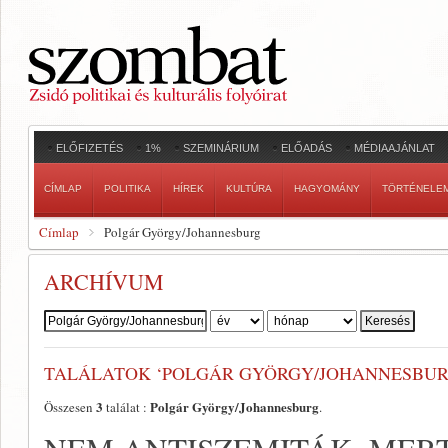
ELŐFIZETÉS
1%
SZEMINÁRIUM
ELŐADÁS
MÉDIAAJÁNLAT
CÍMLAP
POLITIKA
HÍREK
KULTÚRA
HAGYOMÁNY
TÖRTÉNELE
Címlap
Polgár György/Johannesburg
ARCHÍVUM
Szerző:
TALÁLATOK ‘POLGÁR GYÖRGY/JOHANNESBUR
3
Polgár György/Johannesburg
Összesen
találat :
.