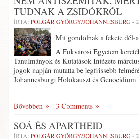
NEM ANTISZEMITÁK, MER
TUDNAK A ZSIDÓKRÓL
ÍRTA:
POLGÁR GYÖRGY/JOHANNESBURG
-
2
Mit gondolnak a fekete dél-a
A Fokvárosi Egyetem keret
Tanulmányok és Kutatások Intézete március 
jogok napján mutatta be legfrissebb felmér
Johannesburgi Holokauszt és Genocídium
Bővebben
3 Comments
SOÁ ÉS APARTHEID
ÍRTA:
POLGÁR GYÖRGY/JOHANNESBURG
-
2