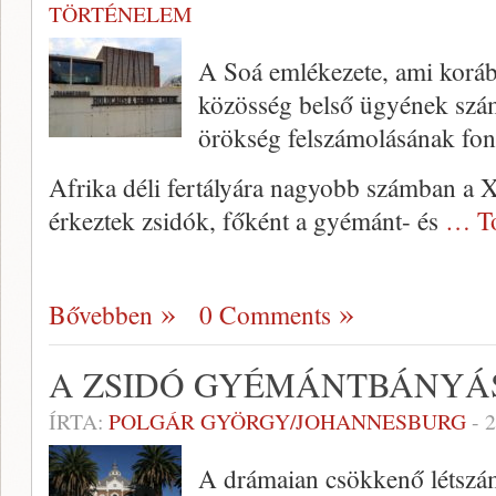
TÖRTÉNELEM
A Soá emlékezete, ami korább
közösség belső ügyének szám
örökség felszámolásának font
Afrika déli fertályára nagyobb számban a 
érkeztek zsidók, főként a gyémánt- és
… To
Bővebben
0 Comments
A ZSIDÓ GYÉMÁNTBÁNYÁ
ÍRTA:
POLGÁR GYÖRGY/JOHANNESBURG
-
2
A drámaian csökkenő létszám