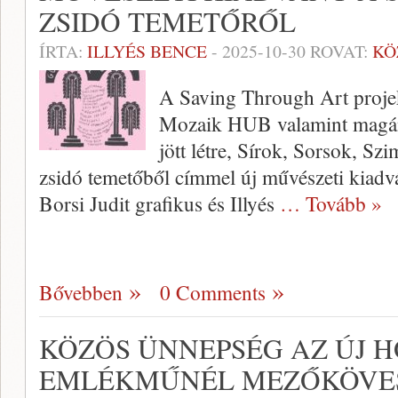
ZSIDÓ TEMETŐRŐL
ÍRTA:
ILLYÉS BENCE
-
2025-10-30
ROVAT:
KÖ
A Saving Through Art projek
Mozaik HUB valamint magá
jött létre, Sírok, Sorsok, Sz
zsidó temetőből címmel új művészeti kiadvá
Borsi Judit grafikus és Illyés
… Tovább »
Bővebben
0 Comments
KÖZÖS ÜNNEPSÉG AZ ÚJ 
EMLÉKMŰNÉL MEZŐKÖVE