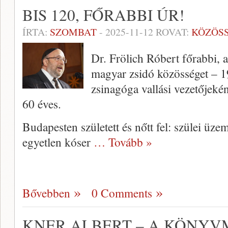
BIS 120, FŐRABBI ÚR!
ÍRTA:
SZOMBAT
-
2025-11-12
ROVAT:
KÖZÖS
Dr. Frölich Róbert főrabbi, a
magyar zsidó közösséget – 1
zsinagóga vallási vezetőjeké
60 éves.
Budapesten született és nőtt fel: szülei üz
egyetlen kóser
… Tovább »
Bővebben
0 Comments
KNER ALBERT – A KÖNYV