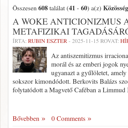
608
41
60
Közössé
Összesen
találat (
-
) a(z)
A WOKE ANTICIONIZMUS A
METAFIZIKAI TAGADÁSÁR
ÍRTA:
RUBIN ESZTER
-
2025-11-15
ROVAT:
HÍ
Az antiszemitizmus irraciona
morál és az emberi jogok ny
ugyanazt a gyűlöletet, amely
sokszor kimondódott. Berkovits Balázs szo
folytatódott a Magvető Caféban a Limmu
Bővebben
0 Comments