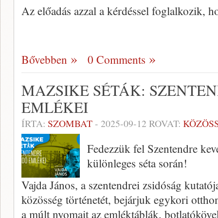
Az előadás azzal a kérdéssel foglalkozik, 
Bővebben
0 Comments
MAZSIKE SÉTÁK: SZENTEN
EMLÉKEI
ÍRTA:
SZOMBAT
-
2025-09-12
ROVAT:
KÖZÖS
Fedezzük fel Szentendre kevé
különleges séta során!
Vajda János, a szentendrei zsidóság kutatój
közösség történetét, bejárjuk egykori otthon
a múlt nyomait az emléktáblák, botlatóköv