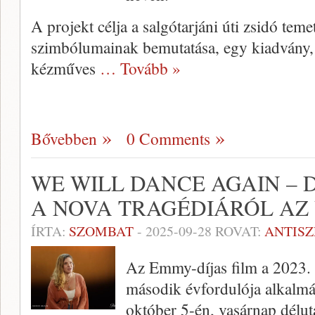
A projekt célja a salgótarjáni úti zsidó teme
szimbólumainak bemutatása, egy kiadvány, v
kézműves
… Tovább »
Bővebben
0 Comments
WE WILL DANCE AGAIN 
A NOVA TRAGÉDIÁRÓL AZ
ÍRTA:
SZOMBAT
-
2025-09-28
ROVAT:
ANTIS
Az Emmy-díjas film a 2023. 
második évfordulója alkalmáb
október 5-én, vasárnap délu