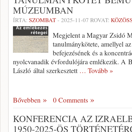
MÚZEUMBAN
ÍRTA:
SZOMBAT
-
2025-11-07
ROVAT:
KÖZÖS
Megjelent a Magyar Zsidó M
tanulmánykötete, amellyel az
befejezésének és a koncentrá
nyolcvanadik évfordulójára emlékezik. A B
László által szerkesztett
… Tovább »
Bővebben
0 Comments
KONFERENCIA AZ IZRAEL
1950-2025-ÖS TÖRTÉNETÉR