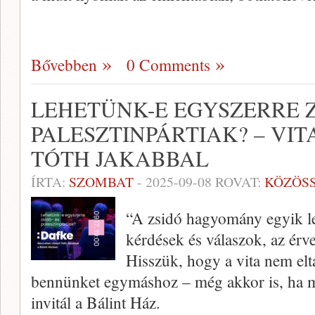
Bővebben
0 Comments
LEHETÜNK-E EGYSZERRE Z
PALESZTINPÁRTIAK? – VI
TÓTH JAKABBAL
ÍRTA:
SZOMBAT
-
2025-09-08
ROVAT:
KÖZÖS
“A zsidó hagyomány egyik le
kérdések és válaszok, az érve
Hisszük, hogy a vita nem el
bennünket egymáshoz – még akkor is, ha 
invitál a Bálint Ház.