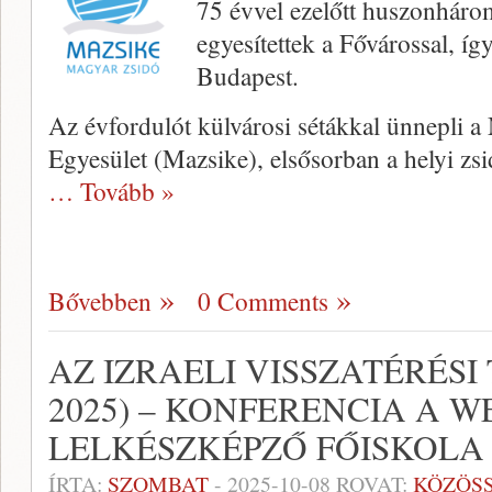
75 évvel ezelőtt huszonháro
egyesítettek a Fővárossal, így
Budapest.
Az évfordulót külvárosi sétákkal ünnepli a
Egyesület (Mazsike), elsősorban a helyi zsi
… Tovább »
Bővebben
0 Comments
AZ IZRAELI VISSZATÉRÉSI
2025) – KONFERENCIA A W
LELKÉSZKÉPZŐ FŐISKOLA
ÍRTA:
SZOMBAT
-
2025-10-08
ROVAT:
KÖZÖS