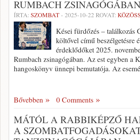
RUMBACH ZSINAGÓGÁBA
ÍRTA:
SZOMBAT
-
2025-10-22
ROVAT:
KÖZÖS
Kései fürdőzés – találkozás
költővel című beszélgetésre 
érdeklődőket 2025. november
Rumbach zsinagógában. Az est egyben a K
hangoskönyv ünnepi bemutatója. Az esem
Bővebben
0 Comments
MÁTÓL A RABBIKÉPZŐ HA
A SZOMBATFOGADÁSOKAT