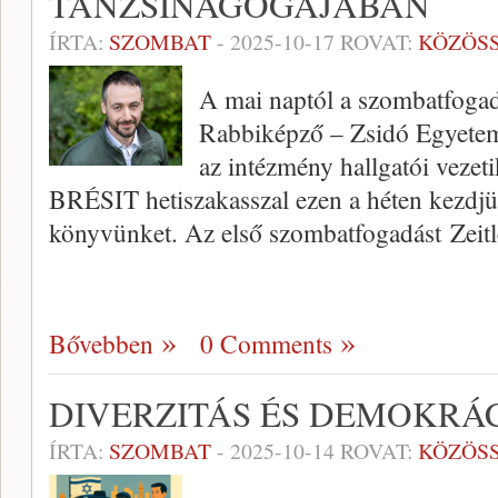
TANZSINAGÓGÁJÁBAN
ÍRTA:
SZOMBAT
-
2025-10-17
ROVAT:
KÖZÖS
A mai naptól a szombatfoga
Rabbiképző – Zsidó Egyete
az intézmény hallgatói vezeti
BRÉSIT hetiszakasszal ezen a héten kezdjü
könyvünket. Az első szombatfogadást Zei
Bővebben
0 Comments
DIVERZITÁS ÉS DEMOKRÁ
ÍRTA:
SZOMBAT
-
2025-10-14
ROVAT:
KÖZÖS