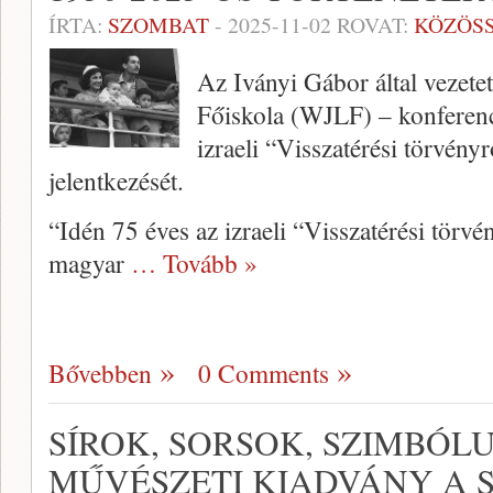
ÍRTA:
SZOMBAT
-
2025-11-02
ROVAT:
KÖZÖS
Az Iványi Gábor által vezete
Főiskola (WJLF) – konferenci
izraeli “Visszatérési törvény
jelentkezését.
“Idén 75 éves az izraeli “Visszatérési törv
magyar
… Tovább »
Bővebben
0 Comments
SÍROK, SORSOK, SZIMBÓL
MŰVÉSZETI KIADVÁNY A 