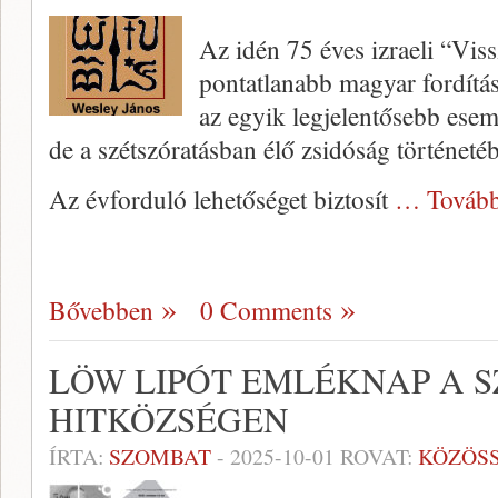
Az idén 75 éves izraeli “Vis
pontatlanabb magyar fordítás
az egyik legjelentősebb ese
de a szétszóratásban élő zsidóság történet
Az évforduló lehetőséget biztosít
… Tovább
Bővebben
0 Comments
LÖW LIPÓT EMLÉKNAP A S
HITKÖZSÉGEN
ÍRTA:
SZOMBAT
-
2025-10-01
ROVAT:
KÖZÖS