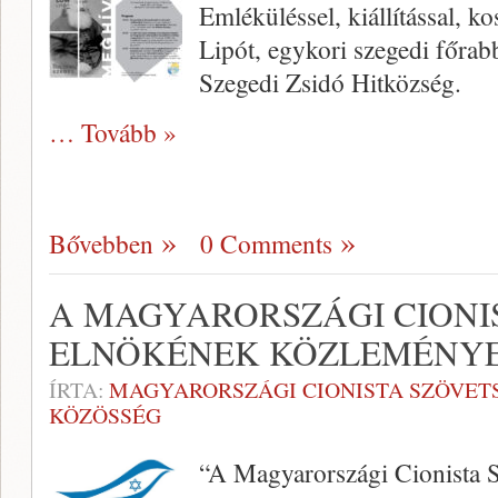
Emléküléssel, kiállítással, 
Lipót, egykori szegedi főrab
Szegedi Zsidó Hitközség.
… Tovább »
Bővebben
0 Comments
A MAGYARORSZÁGI CIONI
ELNÖKÉNEK KÖZLEMÉNY
ÍRTA:
MAGYARORSZÁGI CIONISTA SZÖVET
KÖZÖSSÉG
“A Magyarországi Cionista S