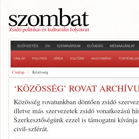
ELŐFIZETÉS
1%
SZEMINÁRIUM
ELŐADÁS
MÉDIAAJÁNLAT
CÍMLAP
POLITIKA
HÍREK
KULTÚRA
HAGYOMÁNY
TÖRTÉNELE
Címlap
Közösség
‘KÖZÖSSÉG’ ROVAT ARCHÍV
Közösség rovatunkban döntően zsidó szerveze
illetve más szervezetek zsidó vonatkozású hí
Szerkesztőségünk ezzel is támogatni kívánja
civil-szférát.