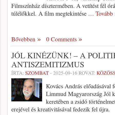
Filmszínház dísztermében. A vetítést fél ór
túlélőkkel. A film megtekintése
… Tovább 
Bővebben
0 Comments
JÓL KINÉZÜNK! – A POLITIK
ANTISZEMITIZMUS
ÍRTA:
SZOMBAT
-
2025-09-16
ROVAT:
KÖZÖS
Kovács András előadásával f
Limmud Magyarország Jól ki
keretében a zsidó történelm
erejével és kreativitásával fedezik fel újra.