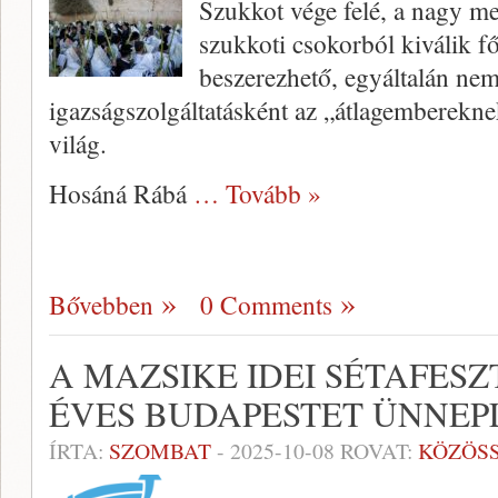
Szukkot vége felé, a nagy m
szukkoti csokorból kiválik f
beszerezhető, egyáltalán nem
igazságszolgáltatásként az „átlagemberekne
világ.
Hosáná Rábá
… Tovább »
Bővebben
0 Comments
A MAZSIKE IDEI SÉTAFESZ
ÉVES BUDAPESTET ÜNNEP
ÍRTA:
SZOMBAT
-
2025-10-08
ROVAT:
KÖZÖS