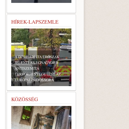
HÍREK-LAPSZEMLE
A DZSIHADISTA ERŐSZAK
JELENTI A LEGNAGYOBB
ANTISZEMITA
TERRORFENYEGETÉST AZ
EURÓPAI ZSIDÓSÁGRA
KÖZÖSSÉG