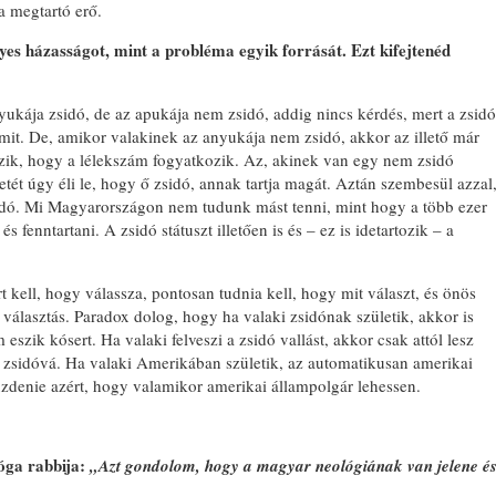
 a megtartó erő.
gyes házasságot, mint a probléma egyik forrását. Ezt kifejtenéd
ukája zsidó, de az apukája nem zsidó, addig nincs kérdés, mert a zsidó
ámit. De, amikor valakinek az anyukája nem zsidó, akkor az illető már
zik, hogy a lélekszám fogyatkozik. Az, akinek van egy nem zsidó
ét úgy éli le, hogy ő zsidó, annak tartja magát. Aztán szembesül azzal
sidó. Mi Magyarországon nem tudunk mást tenni, mint hogy a több ezer
s fenntartani. A zsidó státuszt illetően is és – ez is idetartozik – a
t kell, hogy válassza, pontosan tudnia kell, hogy mit választ, és önös
választás. Paradox dolog, hogy ha valaki zsidónak születik, akkor is
eszik kósert. Ha valaki felveszi a zsidó vallást, akkor csak attól lesz
szi zsidóvá. Ha valaki Amerikában születik, az automatikusan amerikai
zdenie azért, hogy valamikor amerikai állampolgár lehessen.
óga rabbija:
„Azt gondolom, hogy a magyar neológiának van jelene é