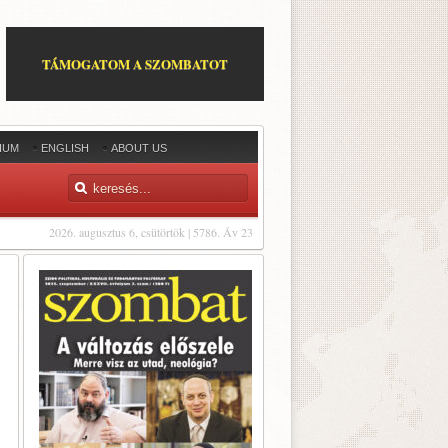
TÁMOGATOM A SZOMBATOT
IUM
ENGLISH
ABOUT US
2026. augusztus 6, csütörtök | 5786. Áv 23