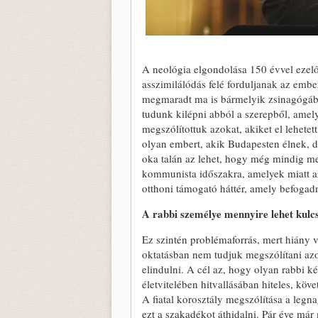
A neológia elgondolása 150 évvel ezelő
asszimilálódás felé forduljanak az em
megmaradt ma is bármelyik zsinagógába
tudunk kilépni abból a szerepből, amel
megszólítottuk azokat, akiket el lehete
olyan embert, akik Budapesten élnek, 
oka talán az lehet, hogy még mindig me
kommunista időszakra, amelyek miatt a
otthoni támogató háttér, amely befogad
A rabbi személye mennyire lehet kulc
Ez szintén problémaforrás, mert hiány va
oktatásban nem tudjuk megszólítani azok
elindulni. A cél az, hogy olyan rabbi ké
életvitelében hitvallásában hiteles, köv
A fiatal korosztály megszólítása a legn
ezt a szakadékot áthidalni. Pár éve má