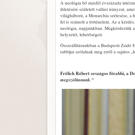
A neológia bő másfél évszázada intézmé
ihletésére született vallási irányzat, am
világháború, a Monarchia szétesése, a h
fel is számolt a történelem. Az a kérdé
neológia, napjainkban. Megkérdeztük a 
helyzetét, lehetőségeit.
Összeállításunkban a Budapesti Zsidó H
rabbijai szólalnak meg erről a sajátos 
Frölich Róbert országos főrabbi, a D
megszólítanunk.”