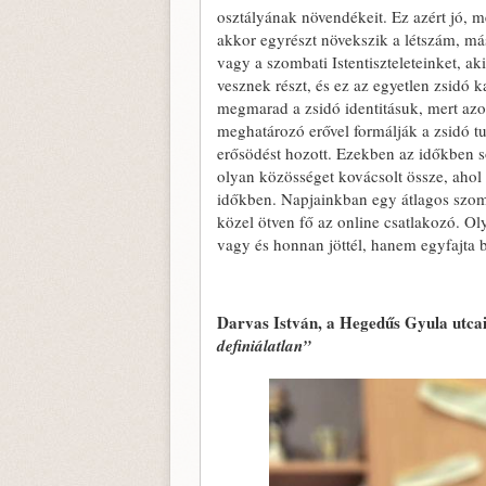
osztályának növendékeit. Ez azért jó, 
akkor egyrészt növekszik a létszám, másr
vagy a szombati Istentiszteleteinket, ak
vesznek részt, és ez az egyetlen zsidó
megmarad a zsidó identitásuk, mert azo
meghatározó erővel formálják a zsidó tud
erősödést hozott. Ezekben az időkben s
olyan közösséget kovácsolt össze, ahol
időkben. Napjainkban egy átlagos szom
közel ötven fő az online csatlakozó. O
vagy és honnan jöttél, hanem egyfajta 
Darvas István, a Hegedűs Gyula utcai
definiálatlan”