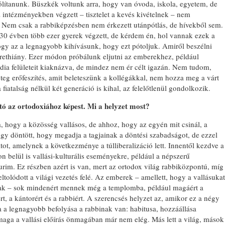
zólítanunk. Büszkék voltunk arra, hogy van óvoda, iskola, egyetem, de
 intézményekben végzett – tisztelet a kevés kivételnek – nem
. Nem csak a rabbiképzésben nem érkezett utánpótlás, de hívekből sem.
30 évben több ezer gyerek végzett, de kérdem én, hol vannak ezek a
gy az a legnagyobb kihívásunk, hogy ezt pótoljuk. Amiről beszélni
erethiány. Ezer módon próbálunk eljutni az emberekhez, például
édia felületeit kiaknázva, de mindez nem ér célt igazán. Nem tudom,
teg erőfeszítés, amit beleteszünk a kollégákkal, nem hozza meg a várt
fiatalság nélkül két generáció is kihal, az felelőtlenül gondolkozik.
jító az ortodoxiához képest. Mi a helyzet most?
 hogy a közösség vallásos, de ahhoz, hogy az egyén mit csinál, a
y döntött, hogy megadja a tagjainak a döntési szabadságot, de ezzel
atot, amelynek a következménye a túlliberalizáció lett. Innentől kezdve a
n belül is vallási-kulturális eseményekre, például a népszerű
im. Ez részben azért is van, mert az ortodox világ rabbiközpontú, míg
ltolódott a világi vezetés felé. Az emberek – amellett, hogy a vallásukat
k – sok mindenért mennek még a templomba, például magáért a
t, a kántorért és a rabbiért. A szerencsés helyzet az, amikor ez a négy
 a legnagyobb befolyása a rabbinak van: habitusa, hozzáállása
aga a vallási előírás önmagában már nem elég. Más lett a világ, mások