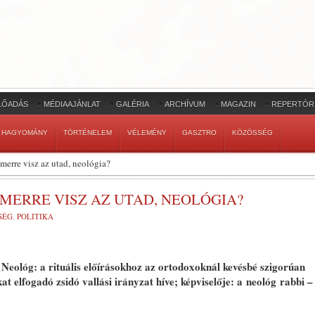
LŐADÁS
MÉDIAAJÁNLAT
GALÉRIA
ARCHÍVUM
MAGAZIN
REPERTÓR
HAGYOMÁNY
TÖRTÉNELEM
VÉLEMÉNY
GASZTRO
KÖZÖSSÉG
 merre visz az utad, neológia?
 MERRE VISZ AZ UTAD, NEOLÓGIA?
SÉG
,
POLITIKA
Neológ
: a rituális előírásokhoz az ortodoxoknál kevésbé szigorúan
t elfogadó zsidó vallási irányzat híve; képviselője: a
neológ
rabbi –