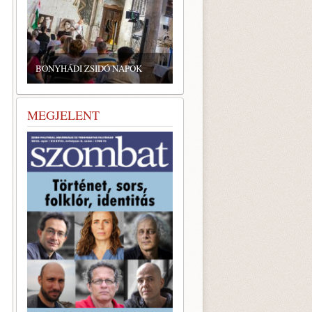
ZSIDÓ GASZTRONÓMIAI
TALÁLKOZÓ A BONYHÁDI
ZSINAGÓGÁBAN
MEGJELENT
,
s