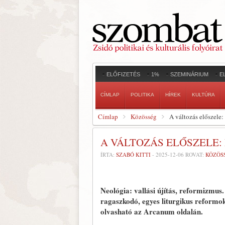
ELŐFIZETÉS
1%
SZEMINÁRIUM
E
CÍMLAP
POLITIKA
HÍREK
KULTÚRA
Címlap
Közösség
A változás előszele:
A VÁLTOZÁS ELŐSZELE:
ÍRTA:
SZABÓ KITTI
-
2025-12-06
ROVAT:
KÖZÖS
Neológia: vallási újítás, reformizmus.
ragaszkodó, egyes liturgikus reformoka
olvasható az Arcanum oldalán.