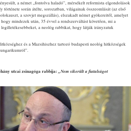
nyesült, a német „fontolva haladó”, mérsékelt reformista elgondolások
ely története során átélte, sorozatban, világainak összeomlását (az első
olokauszt, a szovjet megszállás), elszakadt német gyökereitől, amelyet
s, hogy mindezek után, 35 évvel a rendszerváltást követően, mi a
legilletékesebbeket, a neológ rabbikat, hogy látják irányzatuk
itközséghez és a Mazsihiszhez tartozó budapesti neológ hitközségek
„hungarikumról”.
ohány utcai zsinagóga rabbija:
„Nem sikerült a fiatalságot