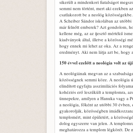
sikerült a mindenkori fiatalságot megs
semmi nem történt, mert aki ezekben az
csatlakozott be a neológ közösségekbe
A Scheiber Sándor iskolában az utóbbi 
már felnőtt emberek? Azt gondolom, ho
kellene még, az az ijesztő mértékű ism
kiadványok által, illetve a közösségi m
hogy ennek mi lehet az oka. Az a renge
eredményt. Aki nem látja azt be, hogy a 
150 évvel ezelőtt a neológia volt az ú
A neológiának megvan az a szabadsága,
közösségnek semmi köze. A neológia úg
elindított egyfajta asszimilációs folyam
kohéziós erő leszűkült a templomra, azo
ünnepekre, amilyen a Hanuka vagy a Pur
a neológia, főként az utóbbi 30 évben, e
gyakorolják, közösségben imádkozzana
templomért, mint épületért, a közösségér
dolog egyszerre van jelen. A templomra
meghatározza a templom légkörét. De m