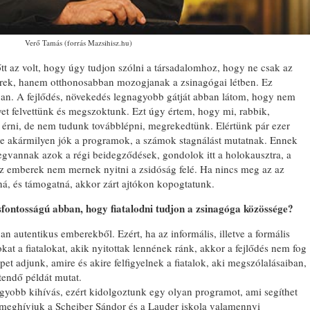
Verő Tamás (forrás Mazsihisz.hu)
tt az volt, hogy úgy tudjon szólni a társadalomhoz, hogy ne csak az
berek, hanem otthonosabban mozogjanak a zsinagógai létben. Ez
n. A fejlődés, növekedés legnagyobb gátját abban látom, hogy nem
yet felvettünk és megszoktunk. Ezt úgy értem, hogy mi, rabbik,
tt érni, de nem tudunk továbblépni, megrekedtünk. Elértünk pár ezer
de akármilyen jók a programok, a számok stagnálást mutatnak. Ennek
gvannak azok a régi beidegződések, gondolok itt a holokausztra, a
z emberek nem mernek nyitni a zsidóság felé. Ha nincs meg az az
ná, és támogatná, akkor zárt ajtókon kopogtatunk.
sfontosságú abban, hogy fiatalodni tudjon a zsinagóga közössége?
n autentikus emberekből. Ezért, ha az informális, illetve a formális
at a fiatalokat, akik nyitottak lennének ránk, akkor a fejlődés nem fog
pet adjunk, amire és akire felfigyelnek a fiatalok, aki megszólalásaiban,
etendő példát mutat.
agyobb kihívás, ezért kidolgoztunk egy olyan programot, ami segíthet
r meghívjuk a Scheiber Sándor és a Lauder iskola valamennyi