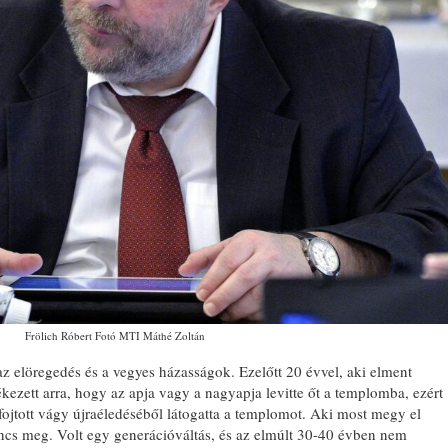
Frölich Róbert Fotó MTI Máthé Zoltán
 elöregedés és a vegyes házasságok. Ezelőtt 20 évvel, aki elment
ezett arra, hogy az apja vagy a nagyapja levitte őt a templomba, ezért
fojtott vágy újraéledéséből látogatta a templomot. Aki most megy el
ncs meg. Volt egy generációváltás, és az elmúlt 30-40 évben nem