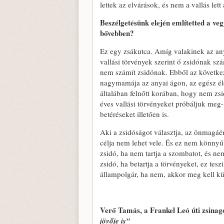
lettek az elvárások, és nem a vallás lett
Beszélgetésünk elején említetted a ve
bővebben?
Ez egy zsákutca. Amíg valakinek az any
vallási törvények szerint ő zsidónak sz
nem számít zsidónak. Ebből az követke
nagymamája az anyai ágon, az egész élet
általában felnőtt korában, hogy nem z
éves vallási törvényeket próbáljuk meg- é
betéréseket illetően is.
Aki a zsidóságot választja, az önmagáér
célja nem lehet vele. És ez nem könnyű 
zsidó, ha nem tartja a szombatot, és nem 
zsidó, ha betartja a törvényeket, ez te
állampolgár, ha nem, akkor meg kell kü
Verő Tamás, a Frankel Leó úti zsinag
jövője is”