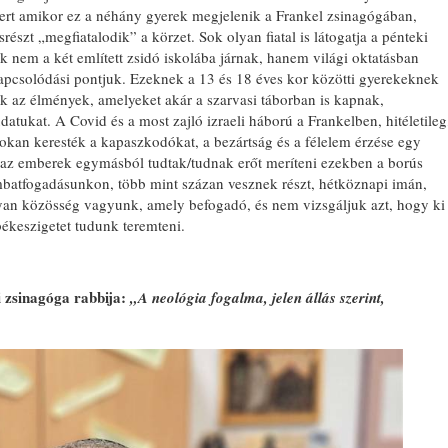
mert amikor ez a néhány gyerek megjelenik a Frankel zsinagógában,
észt „megfiatalodik” a körzet. Sok olyan fiatal is látogatja a pénteki
ik nem a két említett zsidó iskolába járnak, hanem világi oktatásban
 kapcsolódási pontjuk. Ezeknek a 13 és 18 éves kor közötti gyerekeknek
k az élmények, amelyeket akár a szarvasi táborban is kapnak,
atukat. A Covid és a most zajló izraeli háború a Frankelben, hitéletileg
okan keresték a kapaszkodókat, a bezártság és a félelem érzése egy
 az emberek egymásból tudtak/tudnak erőt meríteni ezekben a borús
batfogadásunkon, több mint százan vesznek részt, hétköznapi imán,
lyan közösség vagyunk, amely befogadó, és nem vizsgáljuk azt, hogy ki
békeszigetet tudunk teremteni.
 zsinagóga rabbija:
„A neológia fogalma, jelen állás szerint,