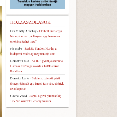
HOZZÁSZÓLÁSOK
Eva Mihály Amichay
-
Elrabolt túsz anyja
Netanjahunak: „A lányom egy hamaszos
unokával térhet haza”
sós csaba
-
Szakály Sándor: Horthy a
budapesti zsidóság megmentője volt
Domotor Laslo
-
Az IDF gyanúja szerint a
Hamász tüzérsége okozta a halálos tüzet
Rafahban
Domotor Laslo
-
Belgium: palesztinpárti
tömeg rátámadt egy izraeli turistára, eltörték
az állkapcsát
Gavriel Zeevi
-
Sáptól a gízai piramisokig –
125 éve született Benamy Sándor