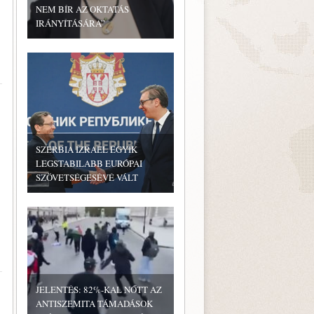
NEM BÍR AZ OKTATÁS
IRÁNYÍTÁSÁRA”
SZERBIA IZRAEL EGYIK
LEGSTABILABB EURÓPAI
SZÖVETSÉGESÉVÉ VÁLT
JELENTÉS: 82%-KAL NŐTT AZ
ANTISZEMITA TÁMADÁSOK