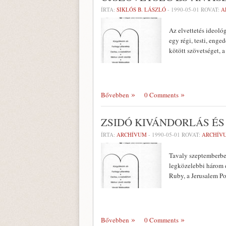
ÍRTA:
SIKLÓS B. LÁSZLÓ
-
1990-05-01
ROVAT:
A
Az elvettetés ideológ
egy régi, testi, enge
kötött szövetséget, 
Bővebben
0 Comments
ZSIDÓ KIVÁNDORLÁS É
ÍRTA:
ARCHÍVUM
-
1990-05-01
ROVAT:
ARCHÍV
Tavaly szeptemberben
legközelebbi három év
Ruby, a Jerusa­lem Po
Bővebben
0 Comments