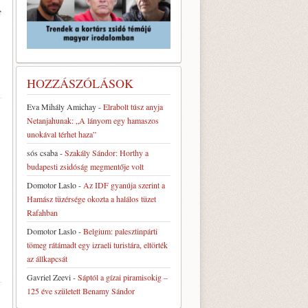
,
HOZZÁSZÓLÁSOK
Eva Mihály Amichay
-
Elrabolt túsz anyja
Netanjahunak: „A lányom egy hamaszos
unokával térhet haza”
sós csaba
-
Szakály Sándor: Horthy a
budapesti zsidóság megmentője volt
Domotor Laslo
-
Az IDF gyanúja szerint a
Hamász tüzérsége okozta a halálos tüzet
Rafahban
Domotor Laslo
-
Belgium: palesztinpárti
tömeg rátámadt egy izraeli turistára, eltörték
az állkapcsát
Gavriel Zeevi
-
Sáptól a gízai piramisokig –
125 éve született Benamy Sándor