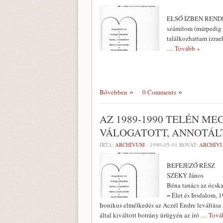
ELSŐ ÍZBEN RENDEZT
számítom (márpedig 
találkozhattam izrae
… Tovább »
Bővebben
0 Comments
AZ 1989-1990 TELÉN M
VÁLOGATOTT, ANNOTÁLT
ÍRTA:
ARCHÍVUM
-
1990-05-01
ROVAT:
ARCHÍV
BEFEJEZŐ RÉSZ
SZÉKY János
Béna tanács az ócsk
= Élet és Irodalom, 19
Ironikus elmélkedés az Aczél Endre le­váltása
által kiváltott botrány ürü­gyén az író
… Tová