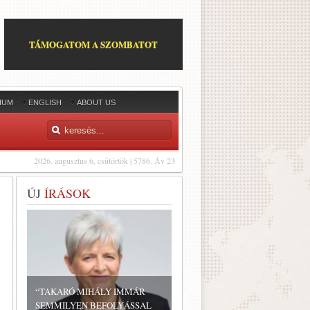
TÁMOGATOM A SZOMBATOT
IUM
ENGLISH
ABOUT US
2026. augusztus 6, csütörtök | 5786. Áv 23
ÚJ
ÍRÁSOK
“TAKARÓ MIHÁLY IMMÁR
SEMMILYEN BEFOLYÁSSAL