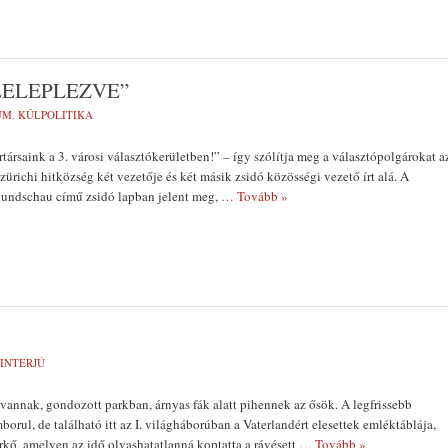
LELEPLEZVE”
UM
,
KÜLPOLITIKA
társaink a 3. városi választókerületben!” – így szólítja meg a választópolgárokat a
 zürichi hitköz­ség két vezetője és két másik zsidó közösségi vezető írt alá. A
 Rundschau című zsidó lapban jelent meg,
… Tovább »
INTERJÚ
annak, gondozott parkban, árnyas fák alatt pihennek az ősök. A legfrissebb
borul, de található itt az I. vi­lágháborúban a Vaterlandért el­esettek emléktáblája,
rkő, amelyen az idő olvashatatlanná koptatta a rá­vésett
… Tovább »