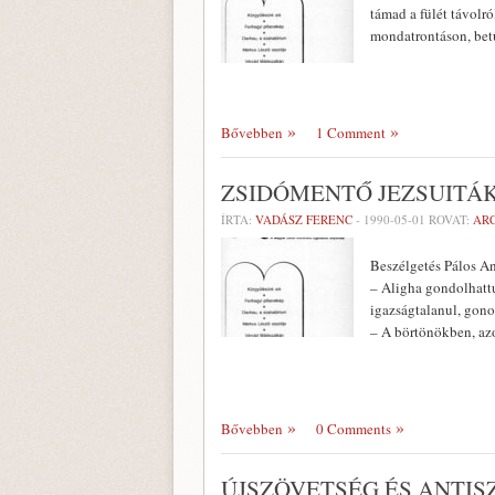
tá­mad a fülét távolr
mon­datrontáson, be
Bővebben
1 Comment
ZSIDÓMENTŐ JEZSUITÁ
ÍRTA:
VADÁSZ FERENC
-
1990-05-01
ROVAT:
AR
Beszélgetés Pálos An
– Aligha gondolhatt
igazságtalanul, gono
– A börtönökben, az
Bővebben
0 Comments
ÚJSZÖVETSÉG ÉS ANTIS