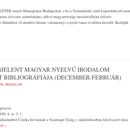
EK izraeli filmnapokat Budapesten, s ha a Vas­madarak című koprodukciót nem
nem szívesen számítanám), akkor magyarországi mozinézőként először
li filmekkel, öt darabot láttam, valamennyi a nyolcvanas években készült. Kezdjük
EGJELENT MAGYAR NYELVŰ IRODALOM
 BIBLIOGRÁFIÁJA (DECEMBER-FEBRUÁR)
UM
,
IRODALOM
apiacon.
90. 4. sz. 3. 1.
 alkalmából Csurka Istvánnak a Vasárnapi Újság c. rádióműsorban felol­vasott írása
bb »