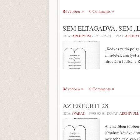
Bővebben
0 Comments
SEM ELTAGADVA, SEM „
ÍRTA:
ARCHÍVUM
-
1990-05-01
ROVAT:
ARCHÍV
„Kedves zsidó polgár
a hirdetés, amelyet a
hirdetés a Jüdische
Bővebben
0 Comments
AZ ERFURTI 28
ÍRTA:
(VÁRAI)
-
1990-05-01
ROVAT:
ARCHÍVUM
,
A temetőben többen v
sírhalom két éve dom­
még több az olyan sí