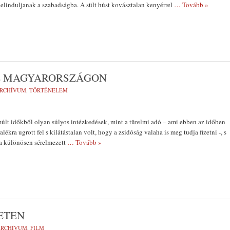
 elinduljanak a szabadság­ba. A sült húst kovásztalan kenyérrel
… Tovább »
E MAGYARORSZÁGON
RCHÍVUM
,
TÖRTÉNELEM
lt idők­ből olyan súlyos intézkedések, mint a türelmi adó – ami ebben az idő­ben
lékra ug­rott fel s kilátástalan volt, hogy a zsidóság valaha is meg tudja fizetni -, s
a különö­sen sérelmezett
… Tovább »
GETEN
ARCHÍVUM
,
FILM