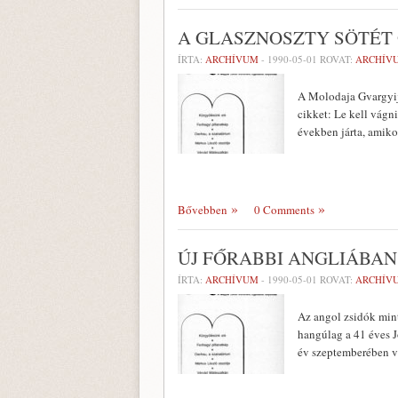
A GLASZNOSZTY SÖTÉT
ÍRTA:
ARCHÍVUM
-
1990-05-01
ROVAT:
ARCHÍV
A Molodaja Gvargyija
cikket: Le kell vágni
években járta, amiko
Bővebben
0 Comments
ÚJ FŐRABBI ANGLIÁBAN
ÍRTA:
ARCHÍVUM
-
1990-05-01
ROVAT:
ARCHÍV
Az angol zsidók mint
hangúlag a 41 éves Jo
év szeptemberében ve