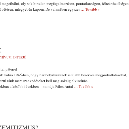
ól megcibálni, oly sok hirtelen megfogalmazáson, pon­tatlanságon, félreérthetőségen
tűvétésen, miegye­bén kapom. De valamiben egyszer
… Tovább »
K
CHÍVUM
,
INTERJÚ
tal páterrel
uk volna 1945-ben, hogy bármelyikünknek is újabb keserves megpróbáltatásokat,
szul ránk mért szenvedéseket kell még sokáig elvi­selnie.
okban a ké­sőbbi években – mondja Pálos An­tal
… Tovább »
ZEMITIZMUS?