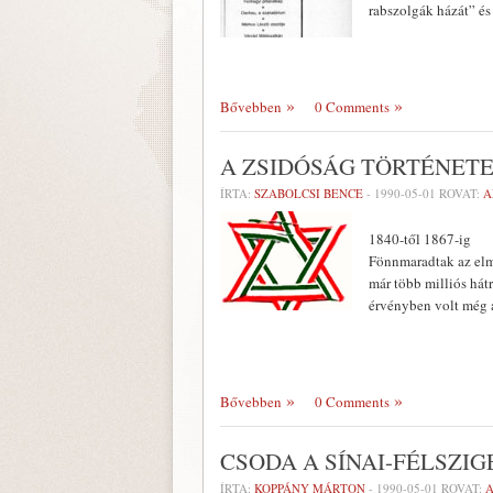
rabszolgák házát” és
Bővebben
0 Comments
A ZSIDÓSÁG TÖRTÉNET
ÍRTA:
SZABOLCSI BENCE
-
1990-05-01
ROVAT:
A
1840-től 1867-ig
Fönnmaradtak az elmú
már több milliós hátra
érvényben volt még 
Bővebben
0 Comments
CSODA A SÍNAI-FÉLSZI
ÍRTA:
KOPPÁNY MÁRTON
-
1990-05-01
ROVAT: