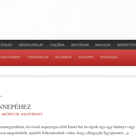
LŐADÁS
MÉDIAAJÁNLAT
GALÉRIA
ARCHÍVUM
MAGAZIN
REPERTÓR
HAGYOMÁNY
TÖRTÉNELEM
VÉLEMÉNY
GASZTRO
KÖZÖSSÉG
.
.
NNEPÉHEZ
:
ARCHÍVUM
,
HAGYOMÁNY
negyedikén, kevéssel napnyugta előtt Izrael fiai levágtak egy-egy bárányt vagy
zson megsütötték, mielőtt fölkerekedtek volna, hogy elhagyják Egyiptomot, „a