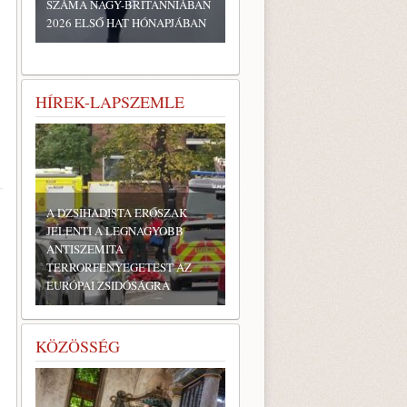
SZÁMA NAGY-BRITANNIÁBAN
2026 ELSŐ HAT HÓNAPJÁBAN
HÍREK-LAPSZEMLE
A DZSIHADISTA ERŐSZAK
JELENTI A LEGNAGYOBB
ANTISZEMITA
TERRORFENYEGETÉST AZ
EURÓPAI ZSIDÓSÁGRA
KÖZÖSSÉG