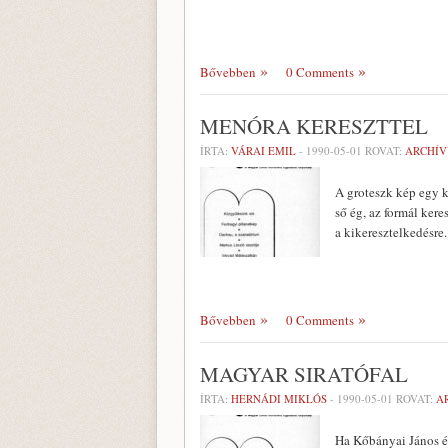
Bővebben
0 Comments
MENÓRA KERESZTTEL
ÍRTA:
VÁRAI EMIL
-
1990-05-01
ROVAT:
ARCHÍ
A groteszk kép egy k
ső ég, az formál kere
a kikeresztelkedésr
Bővebben
0 Comments
MAGYAR SIRATÓFAL
ÍRTA:
HERNÁDI MIKLÓS
-
1990-05-01
ROVAT:
A
Ha Kőbányai János él