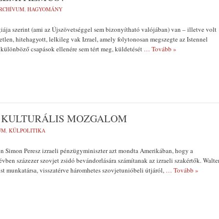
RCHÍVUM
,
HAGYOMÁNY
iája szerint (ami az Újszövetséggel sem bizonyít­ható valójában) van – illetve volt
detlen, hitehagyott, lelkileg vak Izrael, amely foly­tonosan megszegte az Istennel
a különböző csapások el­lenére sem tért meg, küldetését
… Tovább »
S KULTURÁLIS MOZGALOM
UM
,
KÜLPOLITIKA
 Si­mon Peresz izraeli pénzügyminiszter azt mondta Ame­rikában, hogy a
ben százezer szov­jet zsidó bevándorlására szá­mítanak az izraeli szakér­tők. Walte
st munkatársa, visszatérve háromhetes szov­jetunióbeli útjáról,
… Tovább »