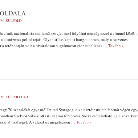
 OLDALA
UM
,
KÜLFÖLD
 című, na­cionalista szellemű szovjet havi fo­lyóirat nemrég ezzel a címmel közölt
 a cioniz­mus polipkarjait. Olyan stílus ka­pott hangot ebben, mely a hetvenes
r a tetőpontján volt a hivatalosan sugalmazott cio­nistaellenes
… Tovább »
UM
,
KÜLPOLITIKA
egy 70 száza­lékát egyesítő United Synagogue választótestülete február végén egy
nathan Sacksot választotta új angliai főrab­bivá. Sacks előreláthatólag a követ­kez
szi át tisztségét. A választást megelőzően
… Tovább »