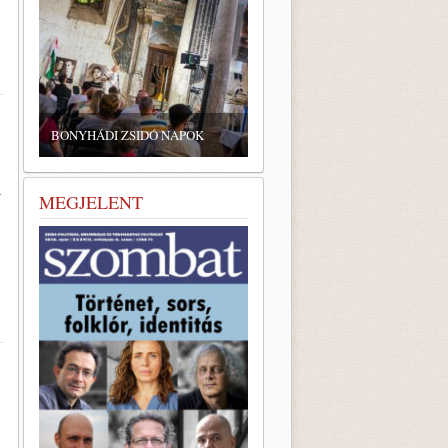
BONYHÁDI ZSIDÓ NAPOK
­
MEGJELENT