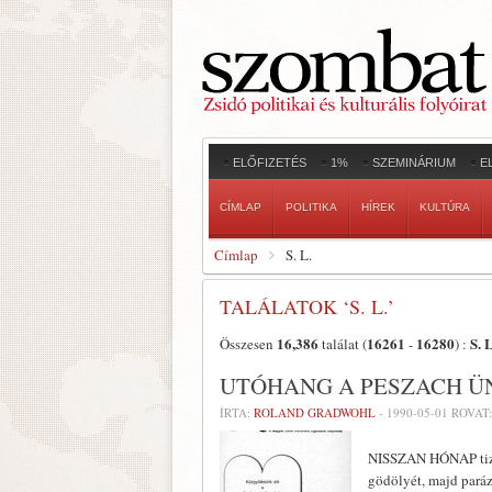
ELŐFIZETÉS
1%
SZEMINÁRIUM
E
CÍMLAP
POLITIKA
HÍREK
KULTÚRA
Címlap
S. L.
TALÁLATOK ‘S. L.’
16,386
16261
16280
S. L
Összesen
találat (
-
) :
UTÓHANG A PESZACH Ü
ÍRTA:
ROLAND GRADWOHL
-
1990-05-01
ROVAT
NISSZAN HÓNAP tizen
gö­dölyét, majd pará