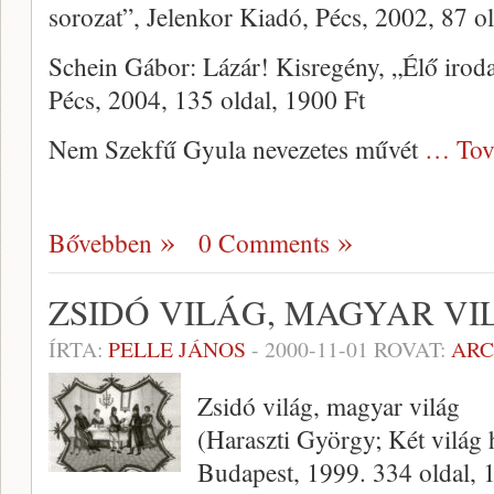
sorozat”, Jelenkor Kiadó, Pécs, 2002, 87 o
Schein Gábor: Lázár! Kisregény, „Élő irod
Pécs, 2004, 135 oldal, 1900 Ft
Nem Szekfű Gyula neve­zetes művét
… Tov
Bővebben
0 Comments
ZSIDÓ VILÁG, MAGYAR VI
ÍRTA:
PELLE JÁNOS
-
2000-11-01
ROVAT:
AR
Zsidó világ, magyar világ
(Haraszti György; Két világ 
Budapest, 1999. 334 oldal, 