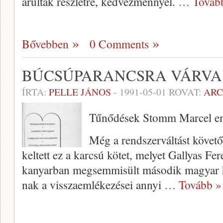
árultak részletre, kedvezménnyel.
… Továb
Bővebben
0 Comments
BÚCSÚPARANCSRA VÁRVA
ÍRTA:
PELLE JÁNOS
-
1991-05-01
ROVAT:
AR
Tűnődések Stomm Marcel eml
Még a rendszerváltást követő
keltett ez a karcsú kötet, melyet Gallyas Fe
kanyarban megsem­misült második magyar 
nak a visszaemlékezései annyi
… Tovább »