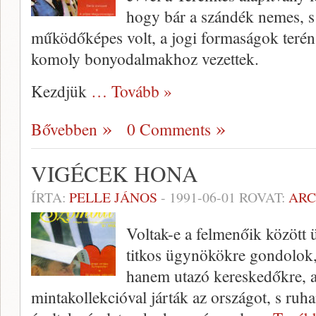
hogy bár a szándék nemes, s
működőképes volt, a jogi formaságok terén
komoly bonyodalmakhoz vezettek.
Kezdjük
… Tovább »
Bővebben
0 Comments
VIGÉCEK HONA
ÍRTA:
PELLE JÁNOS
-
1991-06-01
ROVAT:
AR
Voltak-e a felmenőik közöt
titkos ügynökökre gondolok
hanem utazó kereskedőkre, ak
mintakollekcióval járták az országot, s ru