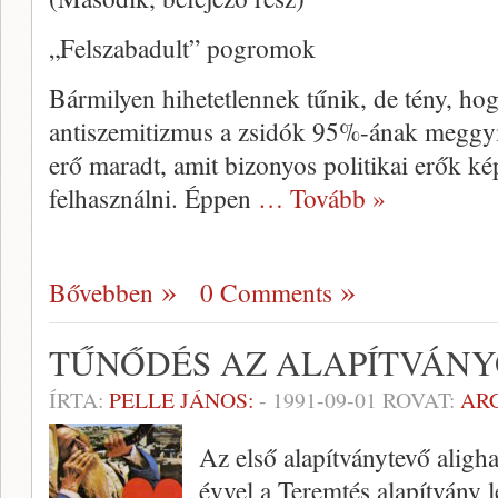
„Felszabadult” pogromok
Bármilyen hihetetlennek tűnik, de tény, ho
antiszemitizmus a zsidók 95%-ának meggyil
erő maradt, amit bizonyos politikai erők kép
felhasználni. Éppen
… Tovább »
Bővebben
0 Comments
TŰNŐDÉS AZ ALAPÍTVÁN
ÍRTA:
PELLE JÁNOS:
-
1991-09-01
ROVAT:
AR
Az első alapítványtevő aligh
évvel a Teremtés alapítvány l