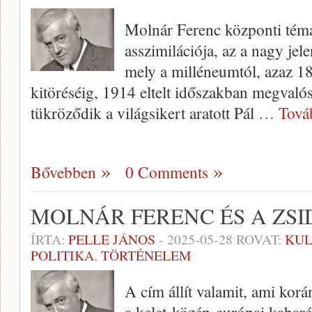
Molnár Ferenc központi témá
asszimilációja, az a nagy jel
mely a milléneumtól, azaz 18
kitöréséig, 1914 eltelt időszakban megvaló
tükröződik a világsikert aratott Pál
… Tová
Bővebben
0 Comments
MOLNÁR FERENC ÉS A ZS
ÍRTA:
PELLE JÁNOS
-
2025-05-28
ROVAT:
KUL
POLITIKA
,
TÖRTÉNELEM
A cím állít valamit, ami kor