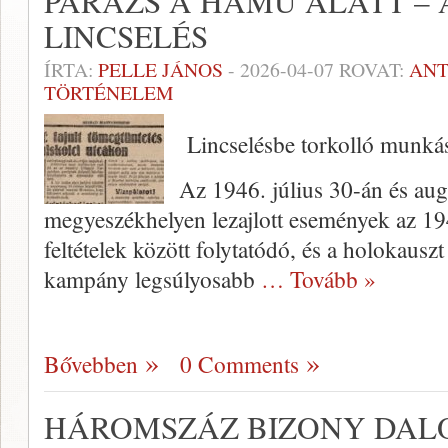
PARÁZS A HAMU ALATT – 
LINCSELÉS
ÍRTA:
PELLE JÁNOS
-
2026-04-07
ROVAT:
ANT
TÖRTÉNELEM
Lincselésbe torkolló munká
Az 1946. július 30-án és aug
megyeszékhelyen lezajlott események az 1945
feltételek között folytatódó, és a holokauszt 
kampány legsúlyosabb
… Tovább »
Bővebben
0 Comments
HÁROMSZÁZ BIZONY DAL