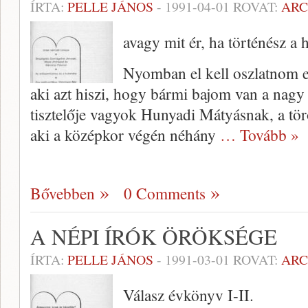
ÍRTA:
PELLE JÁNOS
-
1991-04-01
ROVAT:
AR
avagy mit ér, ha történész a
Nyomban el kell oszlatnom eg
aki azt hiszi, hogy bármi bajom van a nagy k
tisztelője vagyok Hunyadi Mátyásnak, a tö
aki a középkor végén néhány
… Tovább »
Bővebben
0 Comments
A NÉPI ÍRÓK ÖRÖKSÉGE
ÍRTA:
PELLE JÁNOS
-
1991-03-01
ROVAT:
AR
Válasz évkönyv I-II.