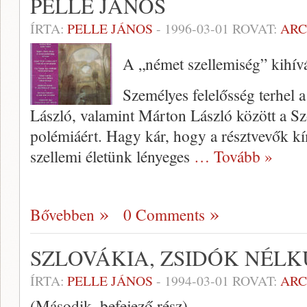
PELLE JÁNOS
ÍRTA:
PELLE JÁNOS
-
1996-03-01
ROVAT:
AR
A „német szellemiség” kihív
Személyes felelősség terhel 
László, valamint Márton Lász­ló között a Sz
polémiáért. Hagy kár, hogy a résztvevők kí
szellemi életünk lénye­ges
… Tovább »
Bővebben
0 Comments
SZLOVÁKIA, ZSIDÓK NÉLK
ÍRTA:
PELLE JÁNOS
-
1994-03-01
ROVAT:
AR
(Második, befejező rész)