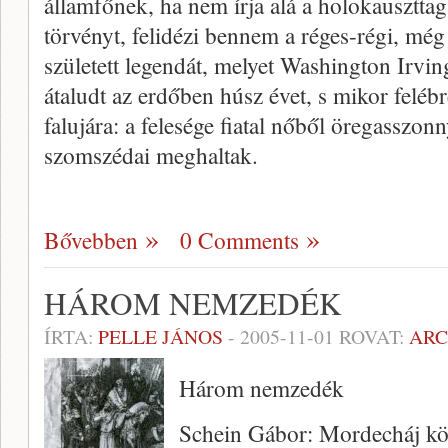
államfőnek, ha nem írja alá a holokausztta
törvényt, felidézi bennem a réges-régi, mé
született legendát, melyet Washington Irvi
átaludt az erdőben húsz évet, s mikor felébr
falujára: a felesége fiatal nőből öregasszonn
szomszédai meghaltak.
Bővebben
0 Comments
HÁROM NEMZEDÉK
ÍRTA:
PELLE JÁNOS
-
2005-11-01
ROVAT:
AR
Három nemzedék
Schein Gábor: Mordecháj kö