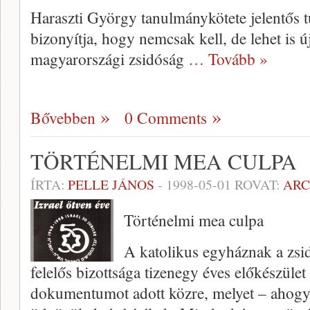
Haraszti György tanulmánykötete jelentős
bizonyítja, hogy nemcsak kell, de lehet is ú
magyarországi zsidóság
… Tovább »
Bővebben
0 Comments
TÖRTÉNELMI MEA CULPA
ÍRTA:
PELLE JÁNOS
-
1998-05-01
ROVAT:
AR
Történelmi mea culpa
A katolikus egyháznak a zsidó
felelős bizottsága ti­zenegy éves előkészüle
dokumentumot adott közre, me­lyet – ahogy e