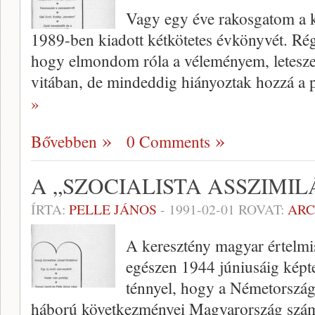
Vagy egy éve rakosgatom a 
1989-ben kiadott kétkötetes évkönyvét. Régt
hogy elmondom róla a véleményem, letesze
vitában, de mindeddig hiányoztak hozzá a po
»
Bővebben
0 Comments
A „SZOCIALISTA ASSZIMIL
ÍRTA:
PELLE JÁNOS
-
1991-02-01
ROVAT:
AR
A keresztény magyar értelmi
egészen 1944 júniusáig képte
ténnyel, hogy a Németország 
háború következményei Magyarország számá