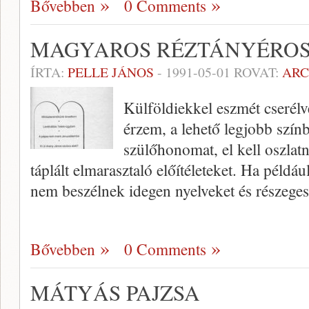
Bővebben
0 Comments
MAGYAROS RÉZTÁNYÉRO
ÍRTA:
PELLE JÁNOS
-
1991-05-01
ROVAT:
AR
Külföldiekkel eszmét cserél
érzem, a lehető legjobb szín
szülőhonomat, el kell oszl
táplált elmarasztaló előítéleteket. Ha példá
nem beszélnek idegen nyel­veket és részege
Bővebben
0 Comments
MÁTYÁS PAJZSA