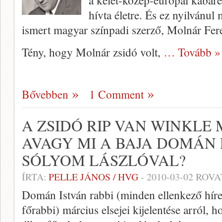
a kelet-közép-európai kaba
hívta életre. És ez nyilvánul
ismert magyar színpadi szerző, Molnár Fer
Tény, hogy Molnár zsidó volt,
… Tovább »
Bővebben
1 Comment
A ZSIDÓ RIP VAN WINKLE
AVAGY MI A BAJA DOMÁN
SÓLYOM LÁSZLÓVAL?
ÍRTA:
PELLE JÁNOS / HVG
-
2010-03-02
ROVA
Domán István rabbi (minden ellenkező híres
főrabbi) március elsejei kijelentése arról