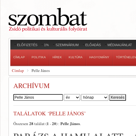
ELŐFIZETÉS
1%
SZEMINÁRIUM
ELŐADÁS
MÉDIAAJÁNLAT
CÍMLAP
POLITIKA
HÍREK
KULTÚRA
HAGYOMÁNY
TÖRTÉNELE
Címlap
Pelle János
ARCHÍVUM
Szerző:
TALÁLATOK ‘PELLE JÁNOS’
28
1
20
Pelle János
Összesen
találat (
-
) :
.