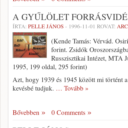
A GYŰLÖLET FORRÁSVID
ÍRTA:
PELLE JÁNOS
-
1996-11-01
ROVAT:
AR
(Kende Tamás: Vérvád. Osiri
forint. Zsidók Oroszország
Russzisztikai Intézet, MTA J
1995, 199 oldal, 295 forint)
Azt, hogy 1939 és 1945 között mi tör­tént a
kevésbé tudjuk.
… Tovább »
Bővebben
0 Comments