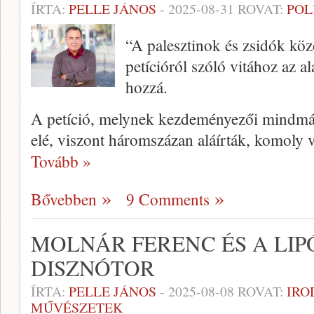
ÍRTA:
PELLE JÁNOS
-
2025-08-31
ROVAT:
POL
“A palesztinok és zsidók köz
petícióról szóló vitához az a
hozzá.
A petíció, melynek kezdeményezői mindmái
elé, viszont háromszázan aláírták, komoly 
Tovább »
Bővebben
9 Comments
MOLNÁR FERENC ÉS A LIP
DISZNÓTOR
ÍRTA:
PELLE JÁNOS
-
2025-08-08
ROVAT:
IRO
MŰVÉSZETEK