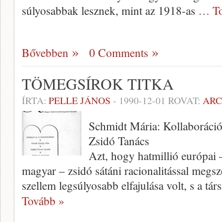
súlyosabbak lesznek, mint az 1918-as
… To
Bővebben
0 Comments
TÖMEGSÍROK TITKA
ÍRTA:
PELLE JÁNOS
-
1990-12-01
ROVAT:
AR
Schmidt Mária: Kollaboráci
Zsidó Tanács
Azt, hogy hatmillió európai 
magyar – zsidó sátáni racionalitással meg­sz
szellem legsúlyosabb elfajulása volt, s a tár
Tovább »