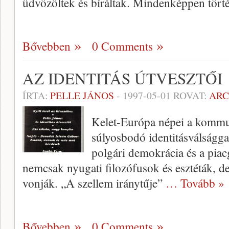
üdvözöltek és bíráltak. Mindenképpen tör
Bővebben
0 Comments
AZ IDENTITÁS ÚTVESZTŐI
ÍRTA:
PELLE JÁNOS
-
1997-05-01
ROVAT:
AR
Kelet-Európa népei a kommu
súlyosbodó identitásválság­
polgári demokrácia és a pia
nemcsak nyugati filozó­fusok és esztéták, de
vonják. „A szellem iránytűje”
… Tovább »
Bővebben
0 Comments