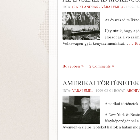
ÍRTA:
(RAJKI ANDRÁS - VÁRAI EMIL)
-
1999-02-
Az évszázad műkincs
Úgy tűnik, hogy a jóv
először az alvó szám
Volkswagen-gyár kényszermunkásai…
… Tov
Bővebben
2 Comments
AMERIKAI TÖRTÉNETEK
ÍRTA:
VÁRAI EMIL
-
1999-02-01
ROVAT:
ARCHÍ
Amerikai történetek
A New York és Bosto
fényképezőgéppel a 
Avenuen-n sietős lépteket hallok a hátam mö