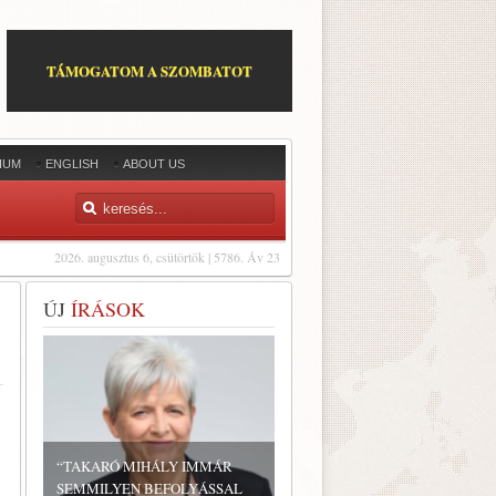
TÁMOGATOM A SZOMBATOT
IUM
ENGLISH
ABOUT US
2026. augusztus 6, csütörtök | 5786. Áv 23
ÚJ
ÍRÁSOK
“TAKARÓ MIHÁLY IMMÁR
SEMMILYEN BEFOLYÁSSAL