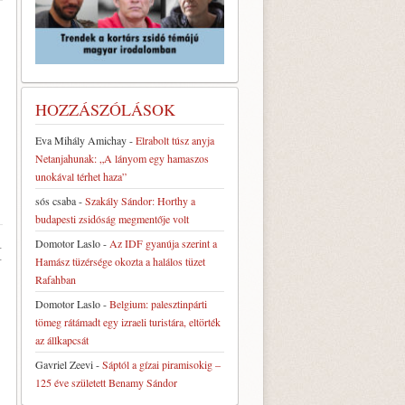
HOZZÁSZÓLÁSOK
Eva Mihály Amichay
-
Elrabolt túsz anyja
Netanjahunak: „A lányom egy hamaszos
unokával térhet haza”
sós csaba
-
Szakály Sándor: Horthy a
budapesti zsidóság megmentője volt
Domotor Laslo
-
Az IDF gyanúja szerint a
I
Hamász tüzérsége okozta a halálos tüzet
Rafahban
Domotor Laslo
-
Belgium: palesztinpárti
tömeg rátámadt egy izraeli turistára, eltörték
az állkapcsát
Gavriel Zeevi
-
Sáptól a gízai piramisokig –
125 éve született Benamy Sándor