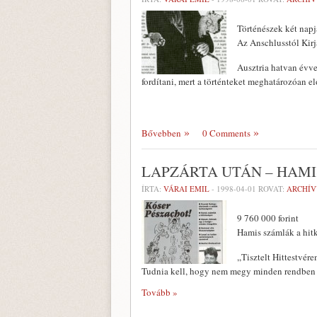
Történészek két napj
Az Anschlusstól Kirj
Ausztria hatvan évve
fordítani, mert a tör­ténteket meghatározóan e
Bővebben
0 Comments
LAPZÁRTA UTÁN – HAM
ÍRTA:
VÁRAI EMIL
-
1998-04-01
ROVAT:
ARCHÍ
9 760 000 forint
Hamis számlák a hit
,,Tisztelt Hittestvér
Tudnia kell, hogy nem megy minden rendben a
Tovább »