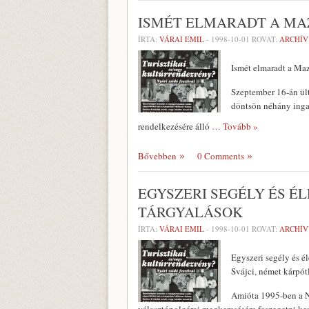
ISMÉT ELMARADT A MA
ÍRTA:
VÁRAI EMIL
-
1998-10-01
ROVAT:
ARCHÍ
Ismét elmaradt a Ma
Szeptember 16-án ül
döntsön né­hány ingat
rendelkezésére álló
… Tovább »
Bővebben
0 Comments
EGYSZERI SEGÉLY ÉS É
TÁRGYALÁSOK
ÍRTA:
VÁRAI EMIL
-
1998-10-01
ROVAT:
ARCHÍ
Egyszeri segély és é
Svájci, német kárpót
Amióta 1995-ben a Ne