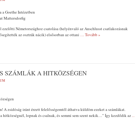
a a Goethe Intézetben
at Mattersdorfig
l ezelőtti Németor­szághoz csatolása (helyénvaló az Anschlusst csatlakozásnak
lősegítették az osztrák nácik) elsősorban az ottani
… Tovább »
IS SZÁMLÁK A HITKÖZSÉGEN
VUM
községen
em! A zsidóság iránt érzett felelősségem­től áthatva küldöm ezeket a számlákat.
 hitközségnél, lopnak és csal­nak, és semmi sem szent nekik…” Így kezdődik az