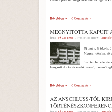
választópolgárai megkeresésére feszegetni kez
Bővebben
0 Comments
MEGNYITOTTA KAPUIT 
ÍRTA:
VÁRAI EMIL
-
1998-09-01
ROVAT:
ARCHÍ
Új tanév, új iskola, ú
Megnyitotta kapuit 
Szeptember elsején 
hangzott el a tan­évkezdő csengő, hanem Zugl
Bővebben
0 Comments
AZ ANSCHLUSS-TÓL KIR
TÖRTÉNÉSZKONFERENCI
ÍRTA:
VÁRAI EMIL
-
1998-06-01
ROVAT:
ARCHÍ