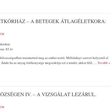
ETKÓRHÁZ – A BETEGEK ÁTLAGÉLETKORA:
VUM
etkórház
ora: 85 év
Bölcsességedben teremtetted meg az ember testét. Mil­liárdnyi szervet helyeztél el
mde ha az anyag törékenysége meg­szakítja ezt a rendet, akkor félő,
… Tovább »
ZSÉGEN IV. – A VIZSGÁLAT LEZÁRUL.
VUM