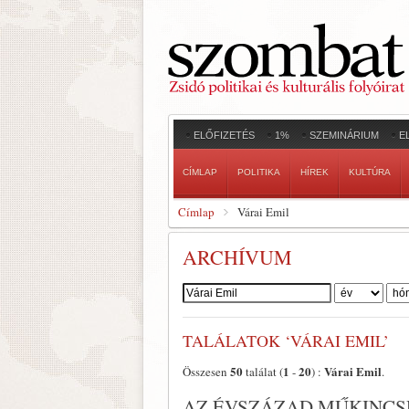
ELŐFIZETÉS
1%
SZEMINÁRIUM
E
CÍMLAP
POLITIKA
HÍREK
KULTÚRA
Címlap
Várai Emil
ARCHÍVUM
Szerző:
TALÁLATOK ‘VÁRAI EMIL’
50
1
20
Várai Emil
Összesen
találat (
-
) :
.
AZ ÉVSZÁZAD MŰKINC