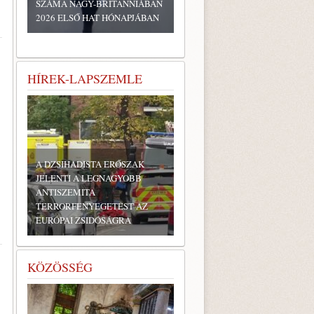
SZÁMA NAGY-BRITANNIÁBAN
2026 ELSŐ HAT HÓNAPJÁBAN
HÍREK-LAPSZEMLE
A DZSIHADISTA ERŐSZAK
JELENTI A LEGNAGYOBB
ANTISZEMITA
TERRORFENYEGETÉST AZ
EURÓPAI ZSIDÓSÁGRA
KÖZÖSSÉG