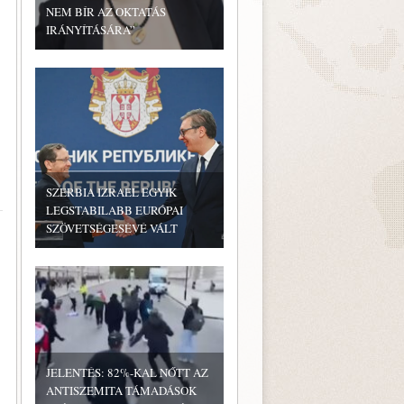
NEM BÍR AZ OKTATÁS
IRÁNYÍTÁSÁRA”
SZERBIA IZRAEL EGYIK
LEGSTABILABB EURÓPAI
SZÖVETSÉGESÉVÉ VÁLT
JELENTÉS: 82%-KAL NŐTT AZ
ANTISZEMITA TÁMADÁSOK