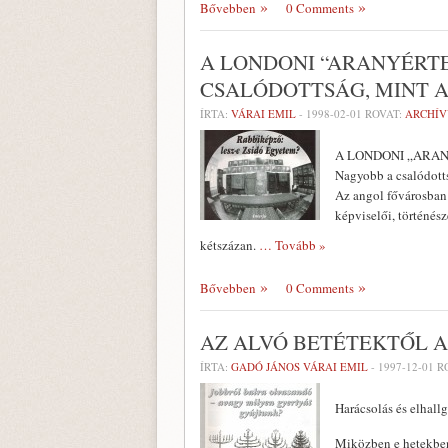
Bővebben
0 Comments
A LONDONI “ARANYÉRTE
CSALÓDOTTSÁG, MINT 
ÍRTA:
VÁRAI EMIL
-
1998-02-01
ROVAT:
ARCHÍ
A LONDONI „ARA
Nagyobb a csalódott
Az angol fővárosban
képviselői, törté­né
kétszázan.
… Tovább »
Bővebben
0 Comments
AZ ALVÓ BETÉTEKTŐL 
ÍRTA:
GADÓ JÁNOS VÁRAI EMIL
-
1997-12-01
R
Harácsolás és elhallg
Miközben e hetekben 