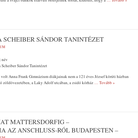
dte a svájci bankok elárvult betétjeinek sorsát, kiderült, hogy a
… Tovább »
A SCHEIBER SÁNDOR TANINTÉZET
VUM
j név
a Scheiber Sándor Tanintézet
a volt Anna Frank Gimnázium diákjainak nem a 121 éves József körúti házban
ó zöldöve­zetében, a Laky Adolf utcában, a zsidó kórház
… Tovább »
JAT MATTERSDORFIG –
A AZ ANSCHLUSS-RÓL BUDAPESTEN –
VUM