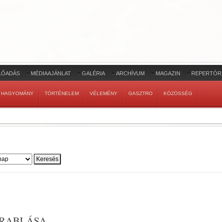
LŐADÁS
MÉDIAAJÁNLAT
GALÉRIA
ARCHÍVUM
MAGAZIN
REPERTÓR
HAGYOMÁNY
TÖRTÉNELEM
VÉLEMÉNY
GASZTRO
KÖZÖSSÉG
SRABLÁSA