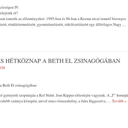
községen IV.
Felejtsük el?
nem ismerik az előzményeket: 1995-ben és 96-ban a Kozma utcai temető bizonyos
ásért, rönkkitermelésért, gyomtalanításért, sírkőtisztításért egy állítólagos Nagy
…
S HÉTKÖZNAP A BETH EL ZSINAGÓGÁBAN
VUM
a Beth El zsinagógában
ő gyö­nyörű szopránján a Kol Nidré. Jom Kippur előestéjén vagyunk. A „T” formáj
idebb szárnya közepén, mivel nincs tóraszekrény, a falra füg­gesztve,
… Tovább »