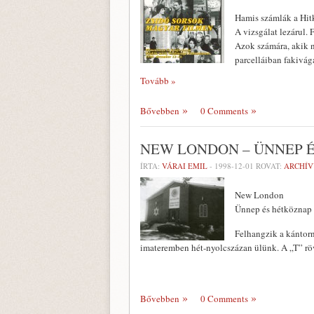
Hamis számlák a Hit
A vizsgálat lezárul. 
Azok számára, akik 
parcellá­iban fakivág
Tovább »
Bővebben
0 Comments
NEW LONDON – ÜNNEP É
ÍRTA:
VÁRAI EMIL
-
1998-12-01
ROVAT:
ARCHÍ
New London
Ünnep és hétköznap 
Felhangzik a kántorn
ima­teremben hét-nyolcszázan ülünk. A „T” röv
Bővebben
0 Comments