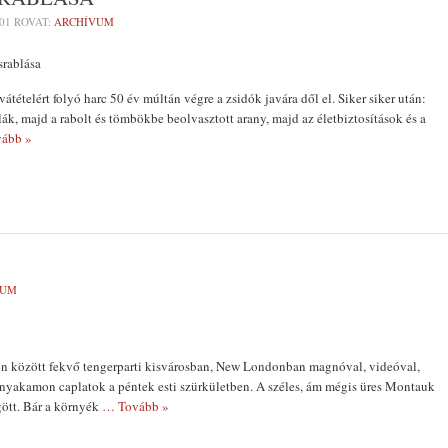
01
ROVAT:
ARCHÍVUM
rablása
átételért folyó harc 50 év múltán végre a zsidók ja­vára dől el. Siker siker után:
lák, majd a rabolt és tömbökbe beolvasztott arany, majd az életbiztosítások és a
ább »
VUM
n között fekvő tengerparti kisvárosban, New Londonban magnóval, videóval,
nyakamon caplatok a péntek esti szürkületben. A széles, ám mégis üres Montauk
gött. Bár a környék
… Tovább »