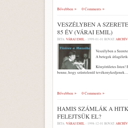
Bővebben
0 Comments
VESZÉLYBEN A SZERET
85 ÉV (VÁRAI EMIL)
ÍRTA:
VÁRAI EMIL
-
1999-01-01
ROVAT:
ARCHÍ
Veszélyben a Szeret
A betegek átlagéletk
Könyörületes Isten! 
benne, hogy szüntelenül tevékenykedjenek… Á
Bővebben
0 Comments
HAMIS SZÁMLÁK A HITKÖ
FELEJTSÜK EL?
ÍRTA:
VÁRAI EMIL
-
1998-12-01
ROVAT:
ARCHÍ