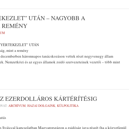
KEZLET” UTÁN – NAGYOBB A
A REMÉNY
VUM
NYÉRTEKEZLET” UTÁN
ság, mint a remény
 decemberben háromnapos tanács­kozáson vettek részt negyvenegy állam
szek. Nemzetközi és az egyes államok zsidó szerveze­teinek vezetői – több mint
AZ EZERDOLLÁROS KÁRTÉRÍTÉSIG
OVAT:
ARCHÍVUM
,
HAZAI DOLGAINK
,
KÜLPOLITIKA
atás
Svájccal kapcso­latban Magyarországon a zsidóság java ré­szét (ha a közvetlenül