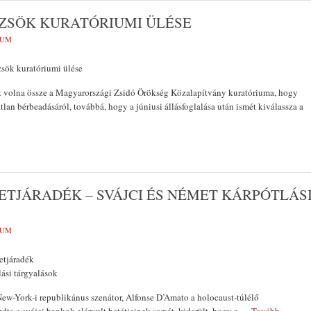
ZSÖK KURATÓRIUMI ÜLÉSE
VUM
zsök kuratóriumi ülése
t volna össze a Magyarországi Zsidó Örökség Közalapítvány kuratóriuma, hogy
lan bérbeadásáról, továbbá, hogy a júniusi ál­lásfoglalása után ismét kiválassza a
LETJÁRADÉK – SVÁJCI ÉS NÉMET KÁRPÓTLÁS
VUM
letjáradék
lási tárgyalások
w-York-i republiká­nus szenátor, Alfonse D’Amato a holoca­ust-túlélő