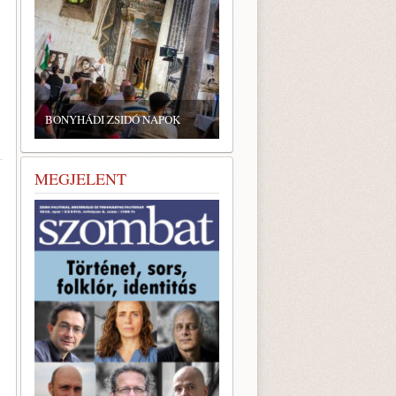
BONYHÁDI ZSIDÓ NAPOK
MEGJELENT
ú