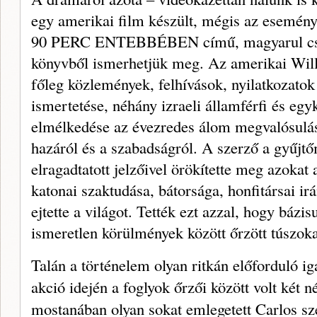
egy amerikai film készült, mégis az eseménye
90 PERC ENTEBBÉBEN című, magyarul csak 
könyvből ismer­hetjük meg. Az amerikai Wi
főleg köz­lemények, felhívások, nyilatkozato
ismertetése, néhány izraeli államférfi és egyk
elmélkedése az évezredes álom megvalósulásá
hazáról és a szabadságról. A szerző a gyűjtő
elragad­tatott jelzőivel örökítette meg azo­kat
katonai szaktudása, bátorsága, honfitársai ir
ejtette a világot. Tették ezt azzal, hogy bázis
ismeretlen körülmények kö­zött őrzött túszok
Talán a történelem olyan ritkán előforduló ig
akció idején a foglyok őrzői kö­zött volt két 
mostanában olyan sokat em­legetett Carlos szer