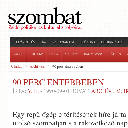
ELŐFIZETÉS
1%
SZEMINÁRIUM
ELŐADÁS
MÉDIAAJÁNLAT
CÍMLAP
POLITIKA
HÍREK
KULTÚRA
HAGYOMÁNY
TÖRTÉNELE
Címlap
Archívum
90 perc Entebbeben
90 PERC ENTEBBEBEN
ÍRTA:
V. E.
-
1990-09-01
ROVAT:
ARCHÍVUM
,
I
Egy repülőgép eltérítésének híre járta
utolsó szombatján s a rákövetkező napo