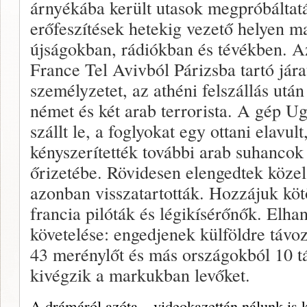
árnyékába került utasok megpróbáltatás
erőfeszítések hetekig vezető helyen ma
újságokban, rádiókban és tévékben. Az
France Tel Avivból Párizsba tartó járat
sze­mélyzetet, az athéni felszállás után
német és két arab terrorista. A gép U
szállt le, a fog­lyokat egy ottani elavul
kényszerítették további arab suhancok
őrizetébe. Rövidesen elengedtek kö­zel
azonban visszatartották. Hozzájuk köt
francia pilóták és légikísérőnők. Elhan
követelése: engedjenek külföld­re távo
43 merénylőt és más országokból 10 tá
kivégzik a markukban levőket.
A drámáról azóta – videokazet­tán nálunk is 