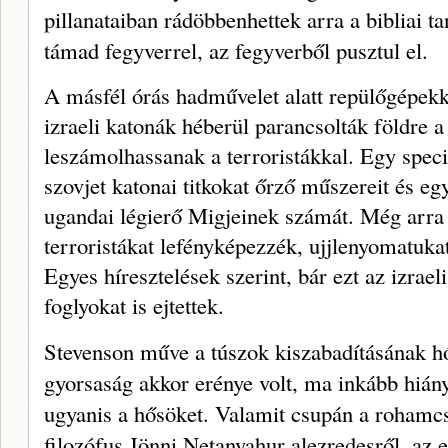
pillanataiban rádöbben­hettek arra a bibliai t
támad fegyverrel, az fegyverből pusztul el.
A másfél órás hadművelet alatt repülőgépekkel
izraeli katonák héberül parancsolták földre 
leszámolhassanak a ter­roristákkal. Egy speciá
szovjet katonai titkokat őrző műszereit és eg
ugandai légi­erő Migjeinek számát. Még arra i
terroris­tákat lefényképezzék, ujjlenyomatu­k
Egyes híresztelések szerint, bár ezt az izrae
foglyokat is ejtettek.
Stevenson műve a túszok kiszaba­dításának h
gyorsaság akkor erénye volt, ma in­kább hiá
ugyanis a hősöket. Valamit csu­pán a rohamcs
filozófus Jönni Netanyahur alezredesről, az eg