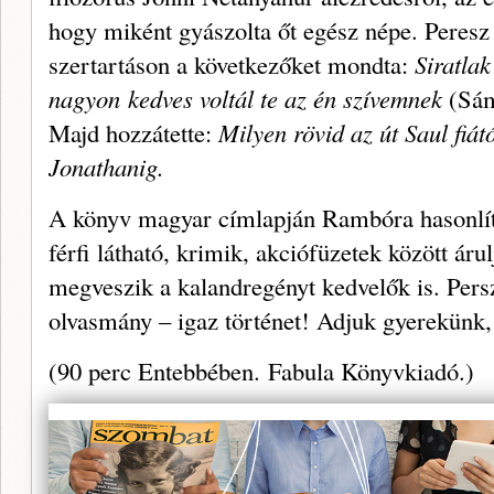
hogy miként gyá­szolta őt egész népe. Peresz
szertartáson a következőket mondta:
Siratlak
nagyon
kedves voltál te az én szívemnek
(Sám
Majd hozzátette:
Milyen rövid az út Saul fiát
Jonathanig.
A könyv magyar címlapján Rambóra hasonlító
férfi látható, krimik, akciófüzetek között áru
megveszik a kalandregényt kedvelők is. Persz
olvasmány – igaz történet! Adjuk gyerekünk
(90 perc Entebbében.
Fabula Könyvkiadó.)