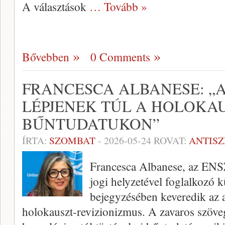
A választások
… Tovább »
Bővebben
0 Comments
FRANCESCA ALBANESE: „
LÉPJENEK TÚL A HOLOKAU
BŰNTUDATUKON”
ÍRTA:
SZOMBAT
-
2026-05-24
ROVAT:
ANTIS
Francesca Albanese, az ENSZ
jogi helyzetével foglalkozó 
bejegyzésében keveredik az a
holokauszt-revizionizmus. A zavaros szöve