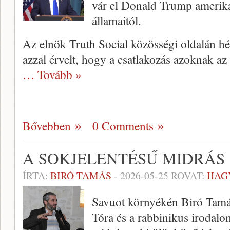
vár el Donald Trump amerika
államaitól.
Az elnök Truth Social közösségi oldalán h
azzal érvelt, hogy a csatlakozás azoknak az
… Tovább »
Bővebben
0 Comments
A SOKJELENTÉSŰ MIDRÁS
ÍRTA:
BIRÓ TAMÁS
-
2026-05-25
ROVAT:
HAG
Savuot környékén Biró Tamás
Tóra és a rabbinikus irodalo