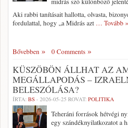
midrás szó különböző jelenté
Aki rabbi tanításait hallotta, olvasta, bizon
fordulattal, hogy „a Midrás azt
… Tovább 
Bővebben
0 Comments
KÜSZÖBÖN ÁLLHAT AZ AM
MEGÁLLAPODÁS – IZRAEL
BELESZÓLÁSA?
ÍRTA:
BS
-
2026-05-25
ROVAT:
POLITIKA
Teheráni források hétvégi nyi
egy szándéknyilatkozatot a h