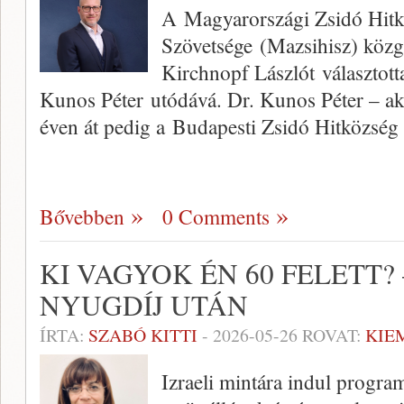
A Magyarországi Zsidó Hit
Szövetsége (Mazsihisz) közg
Kirchnopf Lászlót választott
Kunos Péter utódává. Dr. Kunos Péter – aki
éven át pedig a Budapesti Zsidó Hitközs
Bővebben
0 Comments
KI VAGYOK ÉN 60 FELETT? 
NYUGDÍJ UTÁN
ÍRTA:
SZABÓ KITTI
-
2026-05-26
ROVAT:
KIE
Izraeli mintára indul progr