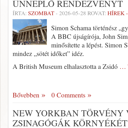
ÜNNEPLŐ RENDEZVÉNYT
ÍRTA:
SZOMBAT
-
2026-05-28
ROVAT:
HÍREK 
Simon Schama történész „gyá
A BBC újságírója, John Si
minősítette a lépést. Simon 
mindez „sötét időket” idéz.
A British Museum elhalasztotta a Zsidó
… 
Bővebben
0 Comments
NEW YORKBAN TÖRVÉNY 
ZSINAGÓGÁK KÖRNYÉKÉT