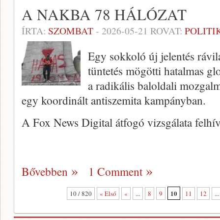
A NAKBA 78 HÁLÓZAT
ÍRTA:
SZOMBAT
-
2026-05-21
ROVAT:
POLITI
Egy sokkoló új jelentés rávilá
tüntetés mögötti hatalmas glo
a radikális baloldali mozgalm
egy koordinált antiszemita kampányban.
A Fox News Digital átfogó vizsgálata felhí
Bővebben
1 Comment
10
10 / 820
« Első
«
...
8
9
11
12
...