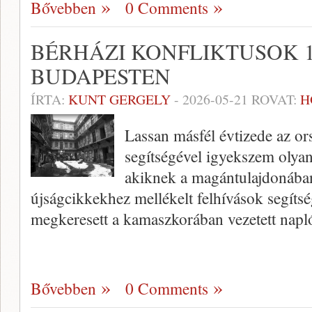
Bővebben
0 Comments
BÉRHÁZI KONFLIKTUSOK 1
BUDAPESTEN
ÍRTA:
KUNT GERGELY
-
2026-05-21
ROVAT:
H
Lassan másfél évtizede az ors
segítségével igyekszem olya
akiknek a magántulajdonába
újságcikkekhez mellékelt felhívások segíts
megkeresett a kamaszkorában vezetett napl
Bővebben
0 Comments