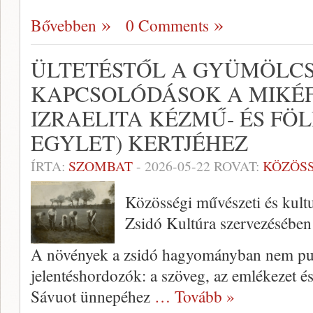
Bővebben
0 Comments
ÜLTETÉSTŐL A GYÜMÖLCS
KAPCSOLÓDÁSOK A MIKÉ
IZRAELITA KÉZMŰ- ÉS FÖ
EGYLET) KERTJÉHEZ
ÍRTA:
SZOMBAT
-
2026-05-22
ROVAT:
KÖZÖS
Közösségi művészeti és kult
Zsidó Kultúra szervezésében
A növények a zsidó hagyományban nem pusz
jelentéshordozók: a szöveg, az emlékezet és
Sávuot ünnepéhez
… Tovább »