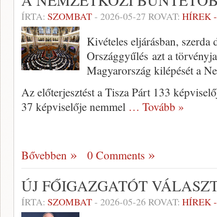
A NEMZETKÖZI BÜNTETŐ
ÍRTA:
SZOMBAT
-
2026-05-27
ROVAT:
HÍREK 
Kivételes eljárásban, szerda 
Országgyűlés azt a törvényja
Magyarország kilépését a Ne
Az előterjesztést a Tisza Párt 133 képvise
37 képviselője nemmel
… Tovább »
Bővebben
0 Comments
ÚJ FŐIGAZGATÓT VÁLASZT
ÍRTA:
SZOMBAT
-
2026-05-26
ROVAT:
HÍREK 