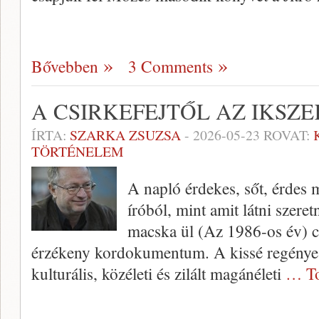
Bővebben
3 Comments
A CSIRKEFEJTŐL AZ IKSZE
ÍRTA:
SZARKA ZSUZSA
-
2026-05-23
ROVAT:
TÖRTÉNELEM
A napló érdekes, sőt, érdes m
íróból, mint amit látni szer
macska ül (Az 1986-os év) c
érzékeny kordokumentum. A kissé regénye
kulturális, közéleti és zilált magánéleti
… To