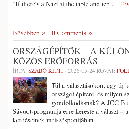
“If there’s a Nazi at the table and ten
… Tov
Bővebben
0 Comments
ORSZÁGÉPÍTŐK – A KÜLÖ
KÖZÖS ERŐFORRÁS
ÍRTA:
SZABÓ KITTI
-
2026-05-24
ROVAT:
POL
Túl a választásokon, egy új 
országot építeni, és milyen 
gondolkodásnak? A JCC Buda
Sávuot-programja erre kereste a választ – 
kérdéseinek metszéspontjában.