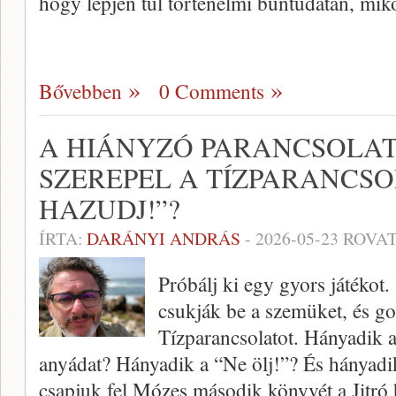
hogy lépjen túl történelmi bűntudatán, mi
Bővebben
0 Comments
A HIÁNYZÓ PARANCSOLAT
SZEREPEL A TÍZPARANCSO
HAZUDJ!”?
ÍRTA:
DARÁNYI ANDRÁS
-
2026-05-23
ROVAT
Próbálj ki egy gyors játékot
csukják be a szemüket, és g
Tízparancsolatot. Hányadik a
anyádat? Hányadik a “Ne ölj!”? És hányadi
csapjuk fel Mózes második könyvét a Jitró 