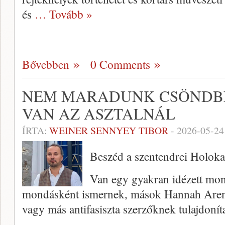
és
… Tovább »
Bővebben
0 Comments
NEM MARADUNK CSÖNDBE
VAN AZ ASZTALNÁL
ÍRTA:
WEINER SENNYEY TIBOR
-
2026-05-24
Beszéd a szentendrei Holok
Van egy gyakran idézett mon
mondásként ismernek, mások Hannah Aren
vagy más antifasiszta szerzőknek tulajdoní