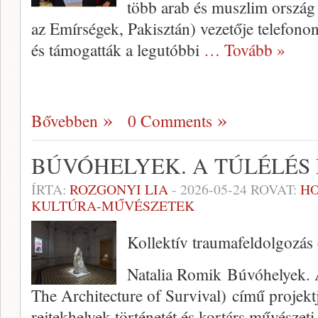
több arab és muszlim ország
az Emírségek, Pakisztán) vezetője telefono
és támogatták a legutóbbi
… Tovább »
Bővebben
0 Comments
BÚVÓHELYEK. A TÚLÉLÉS 
ÍRTA:
ROZGONYI LIA
-
2026-05-24
ROVAT:
H
KULTÚRA-MŰVÉSZETEK
Kollektív traumafeldolgozás 
Natalia Romik Búvóhelyek. A 
The Architecture of Survival) című projektje
rejtekhelyek történetét és kortárs művészeti