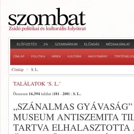
ELŐFIZETÉS
1%
SZEMINÁRIUM
ELŐADÁS
MÉDIAAJÁNLAT
CÍMLAP
POLITIKA
HÍREK
KULTÚRA
HAGYOMÁNY
TÖRTÉNELE
Címlap
S. L.
TALÁLATOK ‘S. L.’
16,394
181
200
S. L.
Összesen
találat (
-
) :
.
„SZÁNALMAS GYÁVASÁG” –
MUSEUM ANTISZEMITA T
TARTVA ELHALASZTOTTA 