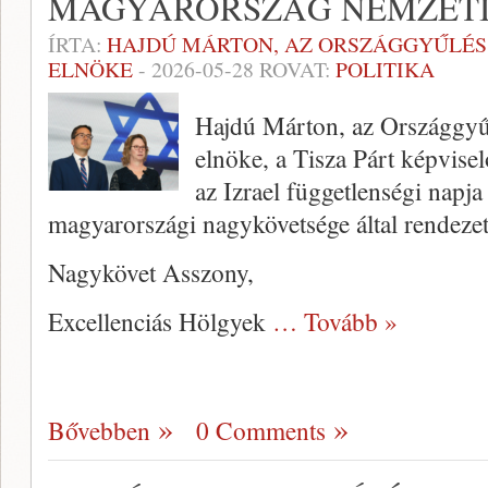
MAGYARORSZÁG NEMZETI
ÍRTA:
HAJDÚ MÁRTON, AZ ORSZÁGGYŰLÉS
ELNÖKE
-
2026-05-28
ROVAT:
POLITIKA
Hajdú Márton, az Országgyű
elnöke, a Tisza Párt képviselő
az Izrael függetlenségi napj
magyarországi nagykövetsége által rendezet
Nagykövet Asszony,
Excellenciás Hölgyek
… Tovább »
Bővebben
0 Comments