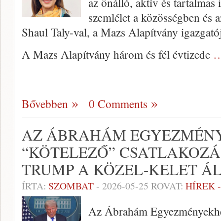
az önálló, aktív és tartalmas 
szemlélet a közösségben és a
Shaul Taly-val, a Mazs Alapítvány igazgatój
A Mazs Alapítvány három és fél évtizede
…
Bővebben
0 Comments
AZ ÁBRAHÁM EGYEZMÉN
“KÖTELEZŐ” CSATLAKOZÁ
TRUMP A KÖZEL-KELET Á
ÍRTA:
SZOMBAT
-
2026-05-25
ROVAT:
HÍREK 
Az Ábrahám Egyezményekhez 