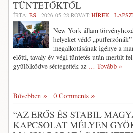
TÜNTETŐKTŐL
ÍRTA:
BS
-
2026-05-28
ROVAT:
HÍREK - LAPS
New York állam törvényhozása
helyeket védő „pufferzónák” 
megalkotásának igénye a man
előtti, tavaly év végi tüntetés után merült f
gyűlölködve sértegették az
… Tovább »
Bővebben
0 Comments
“AZ ERŐS ÉS STABIL MAGY
KAPCSOLAT MÉLYEN GYÖ