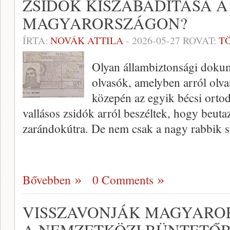
ZSIDÓK KISZABADÍTÁSA A
MAGYARORSZÁGON?
ÍRTA:
NOVÁK ATTILA
-
2026-05-27
ROVAT:
T
Olyan állambiztonsági doku
olvasók, amelyben arról olv
közepén az egyik bécsi orto
vallásos zsidók arról beszéltek, hogy beu
zarándokútra. De nem csak a nagy rabbik s
Bővebben
0 Comments
VISSZAVONJÁK MAGYAROR