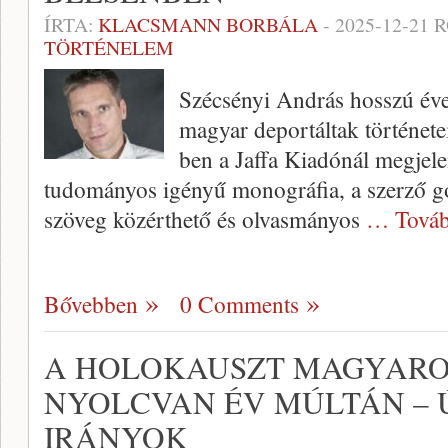
ÍRTA:
KLACSMANN BORBÁLA
-
2025-12-21
R
TÖRTÉNELEM
Szécsényi András hosszú évek
magyar deportáltak története
ben a Jaffa Kiadónál megjele
tudományos igényű monográfia, a szerző gon
szöveg közérthető és olvasmányos
… Továb
Bővebben
0 Comments
A HOLOKAUSZT MAGYAR
NYOLCVAN ÉV MÚLTÁN – Ú
IRÁNYOK