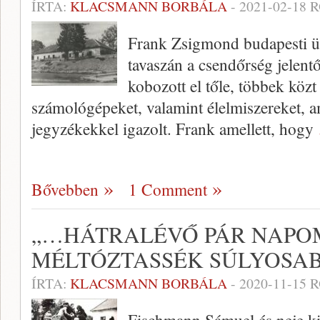
ÍRTA:
KLACSMANN BORBÁLA
-
2021-02-18
R
Frank Zsigmond budapesti üg
tavaszán a csendőrség jelen
kobozott el tőle, többek közt 
számológépeket, valamint élelmiszereket, am
jegyzékekkel igazolt. Frank amellett, hogy
Bővebben
1 Comment
„…HÁTRALÉVŐ PÁR NAPO
MÉLTÓZTASSÉK SÚLYOSAB
ÍRTA:
KLACSMANN BORBÁLA
-
2020-11-15
R