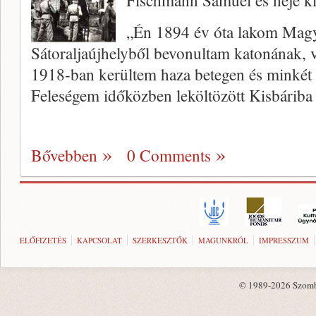
Fischmann Sámuel és neje ki
„Én 1894 év óta lakom Magy
Sátoraljaújhelyből bevonultam katonának, 
1918-ban kerültem haza betegen és minkét 
Feleségem időközben leköltözött Kisbárib
Bővebben
0 Comments
ELŐFIZETÉS
KAPCSOLAT
SZERKESZTŐK
MAGUNKRÓL
IMPRESSZUM
© 1989-2026 Szombat