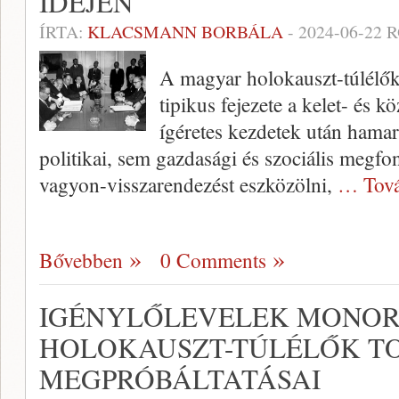
IDEJÉN
ÍRTA:
KLACSMANN BORBÁLA
-
2024-06-22
R
A magyar holokauszt-túlélők
tipikus fejezete a kelet- és 
ígéretes kezdetek után hama
politikai, sem gazdasági és szociális megfo
vagyon-visszarendezést eszközölni,
… Tová
Bővebben
0 Comments
IGÉNYLŐLEVELEK MONOR
HOLOKAUSZT-TÚLÉLŐK T
MEGPRÓBÁLTATÁSAI