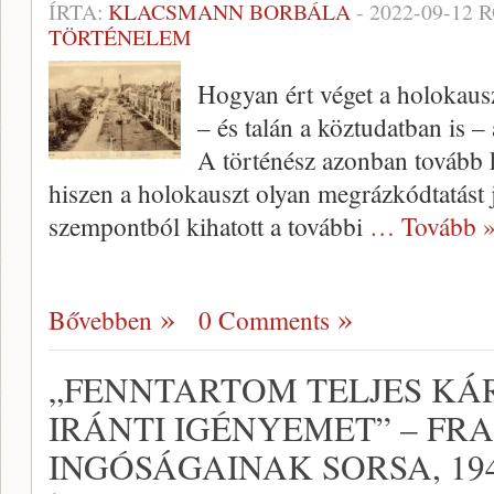
ÍRTA:
KLACSMANN BORBÁLA
-
2022-09-12
R
TÖRTÉNELEM
Hogyan ért véget a holokau
– és talán a köztudatban is – 
A történész azonban tovább kí
hiszen a holokauszt olyan megrázkódtatást j
szempontból kihatott a további
… Tovább 
Bővebben
0 Comments
„FENNTARTOM TELJES KÁ
IRÁNTI IGÉNYEMET” – FR
INGÓSÁGAINAK SORSA, 194