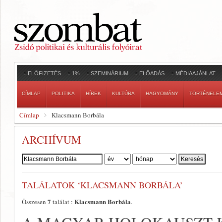
ELŐFIZETÉS
1%
SZEMINÁRIUM
ELŐADÁS
MÉDIAAJÁNLAT
CÍMLAP
POLITIKA
HÍREK
KULTÚRA
HAGYOMÁNY
TÖRTÉNELE
Címlap
Klacsmann Borbála
ARCHÍVUM
Szerző:
TALÁLATOK ‘KLACSMANN BORBÁLA’
7
Klacsmann Borbála
Összesen
találat :
.