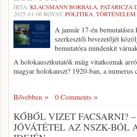
ÍRTA:
KLACSMANN BORBÁLA, PATARICZA 
2025-01-06
ROVAT:
POLITIKA
,
TÖRTÉNELEM
A január 17-én bemutatásra 
szerkesztői bevezetőjét közö
bemutatóra mindenkit várnak
A holokausztkutatók máig vitatkoznak arró
magyar holokauszt? 1920-ban, a numerus c
Bővebben
0 Comments
KŐBŐL VIZET FACSARNI? 
JÓVÁTÉTEL AZ NSZK-BÓL 