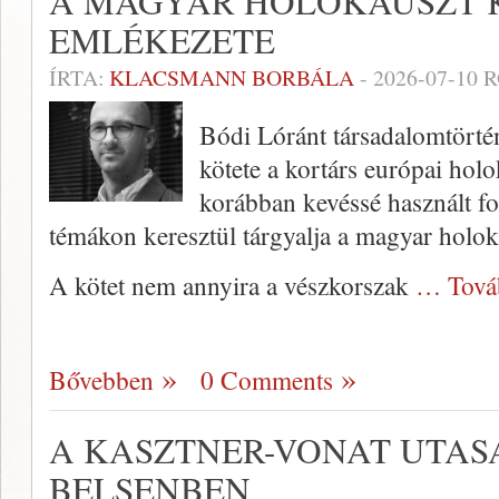
A MAGYAR HOLOKAUSZT 
EMLÉKEZETE
ÍRTA:
KLACSMANN BORBÁLA
-
2026-07-10
R
Bódi Lóránt társadalomtörtén
kötete a kortárs európai holo
korábban kevéssé használt f
témákon keresztül tárgyalja a magyar holok
A kötet nem annyira a vészkorszak
… Tová
Bővebben
0 Comments
A KASZTNER-VONAT UTAS
BELSENBEN