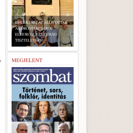
ÁBLÁT ÁLLÍTOTTAK
STARCSÁRÓL
OLT ZSIDÓSÁG
LETÉRE
BONYHÁDI ZSIDÓ NAPOK
MEGJELENT
m