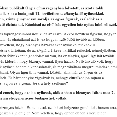
16-ban publikált
Orgia című regényben fölvetett, és azóta több
alkozik: a budapesti 12. kerületben tevékenykedő nyilasokkal.
, szinte gunyorosan sorolja az egyes figurák, családok és a
ő életutakat. Ráadásul az első írás egyetlen ház nyilas lakóiról szól.
 töprengéseimből nőtt ki ez az esszé. Akkor kezdtem figyelni, hogyan
ata, és óhatatlanul azt is, ez hogyan szövődött tovább az időben,
evettem, hogy bizonyos házakat akár nyilaskeltetőknek is
vésnek tartottam, de az
Orgiá
ra érkezett kritikai reflexiók némelyikében,
tén felbukkant a gondolat: mi van, ha ez tényleg igaz? Így hát tovább
 és kiderült, hogy bizony, vannak ilyen házak. Nyilvánvaló volt, hogy
k nyilast, hanem a kapcsolataik, és megpróbáltam megírni mindazt, ami
rászni. Olyan figurák is vannak köztük, akik már az
Orgia
és az
tek. És bármennyire vigyázok is, nehogy eluralkodjon rajtam a
s: vajon ez a
genius loci,
a hely szelleme?
nd ennek, hogy azok a nyilasok, akik abban a bizonyos Táltos utca 7-
yian elsőgenerációs budapestiek voltak.
bizonyos házba. És nem csak az akkori helyzetre gondolok, hanem arra
egészen a jelenig ér. Nem véletlen, hogy éppen ebben a kerületben