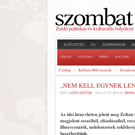
ELŐFIZETÉS
1%
SZEMINÁRIUM
E
CÍMLAP
POLITIKA
HÍREK
KULTÚRA
Címlap
Kultúra-Művészetek
Irodalom
„NEM KELL EGYNEK LE
ÍRTA:
GÖTZ ESZTER
-
2026-07-07
ROVAT:
IROD
Az idei könyvhéten jelent meg Zoltá
megjelent esszéiből, előadásaiból, rec
filmrecenziók, műelemzések sokféleségé
beszélgettünk.