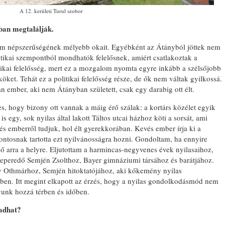
A 12. kerületi Turul szobor
tban megtalálják.
alom népszerűségének mélyebb okait. Egyébként az Átányból jöttek nem
itikai szempontból mondhatók felelősnek, amiért csatlakoztak a
kai felelősség, mert ez a mozgalom nyomta egyre inkább a szélsőjobb
öket. Tehát ez a politikai felelősség része, de ők nem váltak gyilkossá.
n ember, aki nem Átányban született, csak egy darabig ott élt.
es, hogy bizony ott vannak a máig érő szálak: a kortárs közélet egyik
is egy, sok nyilas által lakott Táltos utcai házhoz köti a sorsát, ami
 emberről tudjuk, hol élt gyerekkorában. Kevés ember írja ki a
fontosnak tartotta ezt nyilvánosságra hozni. Gondoltam, ha ennyire
ő arra a helyre. Eljutottam a harmincas-negyvenes évek nyilasaihoz,
seperedő Semjén Zsolthoz, Bayer gimnáziumi társához és barátjához.
y Othmárhoz, Semjén hitoktatójához, aki kőkemény nyilas
ekben. Itt megint elkapott az érzés, hogy a nyilas gondolkodásmód nem
gyunk hozzá térben és időben.
madhat?