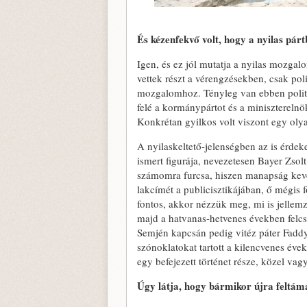
És kézenfekvő volt, hogy a nyilas pár
Igen, és ez jól mutatja a nyilas mozg
vettek részt a vérengzésekben, csak pol
mozgalomhoz. Tényleg van ebben politi
felé a kormánypártot és a miniszterelnök
Konkrétan gyilkos volt viszont egy olya
A nyilaskeltető-jelenségben az is érdek
ismert figurája, nevezetesen Bayer Zsolt 
számomra furcsa, hiszen manapság kevés
lakcímét a publicisztikájában, ő mégis 
fontos, akkor nézzük meg, mi is jellemz
majd a hatvanas-hetvenes években felc
Semjén kapcsán pedig vitéz páter Fadd
szónoklatokat tartott a kilencvenes év
egy befejezett történet része, közel va
Úgy látja, hogy bármikor újra feltá