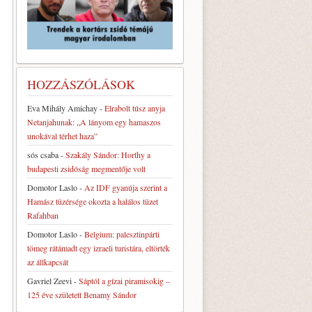
HOZZÁSZÓLÁSOK
Eva Mihály Amichay
-
Elrabolt túsz anyja
Netanjahunak: „A lányom egy hamaszos
unokával térhet haza”
sós csaba
-
Szakály Sándor: Horthy a
budapesti zsidóság megmentője volt
Domotor Laslo
-
Az IDF gyanúja szerint a
Hamász tüzérsége okozta a halálos tüzet
Rafahban
Domotor Laslo
-
Belgium: palesztinpárti
tömeg rátámadt egy izraeli turistára, eltörték
az állkapcsát
Gavriel Zeevi
-
Sáptól a gízai piramisokig –
125 éve született Benamy Sándor