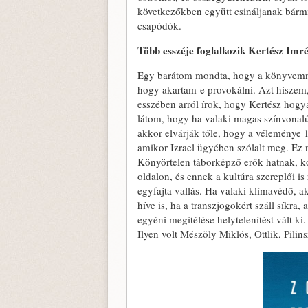
következőkben együtt csináljanak bármit.
csapódók.
Több esszéje foglalkozik Kertész Imr
Egy barátom mondta, hogy a könyvemne
hogy akartam-e provokálni. Azt hiszem,
esszében arról írok, hogy Kertész hog
látom, hogy ha valaki magas színvonalú
akkor elvárják tőle, hogy a véleménye
amikor Izrael ügyében szólalt meg. Ez 
Könyörtelen táborképző erők hatnak, ko
oldalon, és ennek a kultúra szereplői 
egyfajta vallás. Ha valaki klímavédő, 
híve is, ha a transzjogokért száll síkra
egyéni megítélése helytelenítést vált ki
Ilyen volt Mészöly Miklós, Ottlik, Pili