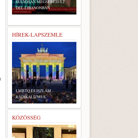
SÚLYOSAN MEGSEBESÜLT
DÉL-LIBANONBAN
HÍREK-LAPSZEMLE
t
LMBTQ ÉS ISZLÁM
RADIKALIZMUS
KÖZÖSSÉG
,