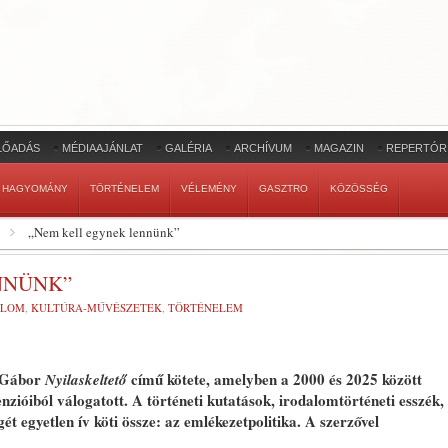
LŐADÁS
MÉDIAAJÁNLAT
GALÉRIA
ARCHÍVUM
MAGAZIN
REPERTÓR
HAGYOMÁNY
TÖRTÉNELEM
VÉLEMÉNY
GASZTRO
KÖZÖSSÉG
„Nem kell egynek lennünk”
NNÜNK”
ALOM
,
KULTÚRA-MŰVÉSZETEK
,
TÖRTÉNELEM
n Gábor
című kötete, amelyben a 2000 és 2025 között
Nyilaskeltető
enzióiból válogatott. A történeti kutatások, irodalomtörténeti esszék,
t egyetlen ív köti össze: az emlékezetpolitika. A szerzővel