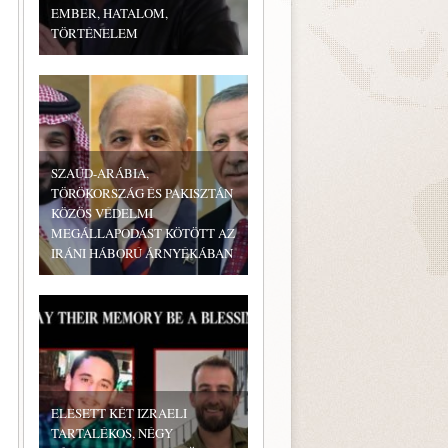
EMBER, HATALOM,
TÖRTÉNELEM
SZAÚD-ARÁBIA,
TÖRÖKORSZÁG ÉS PAKISZTÁN
KÖZÖS VÉDELMI
MEGÁLLAPODÁST KÖTÖTT AZ
IRÁNI HÁBORÚ ÁRNYÉKÁBAN
ELESETT KÉT IZRAELI
TARTALÉKOS, NÉGY