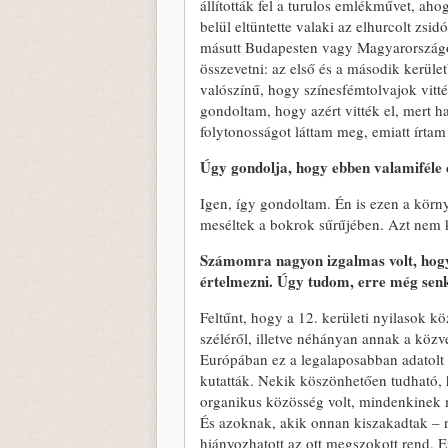
állították fel a turulos emlékművet, a
belül eltüntette valaki az elhurcolt zsi
másutt Budapesten vagy Magyarországon
összevetni: az első és a második kerüle
valószínű, hogy színesfémtolvajok vitté
gondoltam, hogy azért vitték el, mert ha
folytonosságot láttam meg, emiatt írta
Úgy gondolja, hogy ebben valamiféle
Igen, így gondoltam. Én is ezen a körn
meséltek a bokrok sűrűjében. Azt nem 
Számomra nagyon izgalmas volt, hogy a
értelmezni. Úgy tudom, erre még senki
Feltűnt, hogy a 12. kerületi nyilasok k
széléről, illetve néhányan annak a köz
Európában ez a legalaposabban adatolt 
kutatták. Nekik köszönhetően tudható, 
organikus közösség volt, mindenkinek me
És azoknak, akik onnan kiszakadtak – 
hiányozhatott az ott megszokott rend. Ez