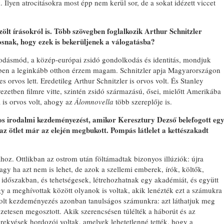
. Ilyen atrocitásokra most épp nem kerül sor, de a sokat idézett viccet
ölt írásokról is. Több szövegben foglalkozik Arthur Schnitzler
tosnak, hogy ezek is bekerüljenek a válogatásba?
kodásmód, a közép-európai zsidó gondolkodás és identitás, mondjuk
iben a leginkább otthon érzem magam. Schnitzler apja Magyarországon
s orvos lett. Eredetileg Arthur Schnitzler is orvos volt. És Stanley
ezetben filmre vitte, szintén zsidó származású, ősei, mielőtt Amerikába
a is orvos volt, ahogy az
Álomnovella
több szereplője is.
os irodalmi kezdeményezést, amikor Keresztury Dezső belefogott eg
az ötlet már az elején megbukott. Pompás látlelet a kettészakadt
hoz. Ottlikban az ostrom után föltámadtak bizonyos illúziók: újra
vagy ha azt nem is lehet, de azok a szellemi emberek, írók, költők,
 időszakban, és tehetségesek, létrehozhatnak egy akadémiát, és együtt
y a meghívottak között olyanok is voltak, akik lenézték ezt a számukra
olt kezdeményezés azonban tanulságos számunkra: azt láthatjuk meg
gzetesen megosztott. Akik szerencsésen túlélték a háborút és az
rekvések hordozói voltak, amelyek lehetetlenné tették, hogy a