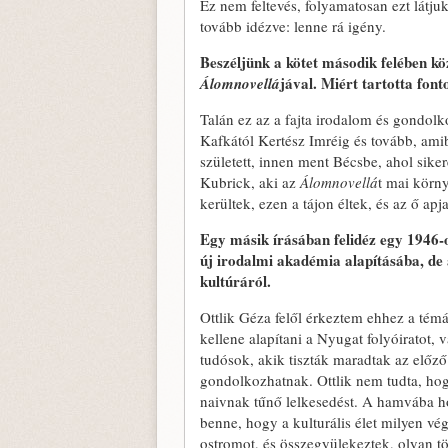
Ez nem feltevés, folyamatosan ezt látjuk
tovább idézve: lenne rá igény.
Beszéljünk a kötet második felében köz
jával. Miért tartotta fon
Álomnovellá
Talán ez az a fajta irodalom és gondol
Kafkától Kertész Imréig és tovább, am
született, innen ment Bécsbe, ahol sikere
Kubrick, aki az
Álomnovellá
t mai körny
kerültek, ezen a tájon éltek, és az ő apj
Egy másik írásában felidéz egy 1946-
új irodalmi akadémia alapításába, de 
kultúráról.
Ottlik Géza felől érkeztem ehhez a témá
kellene alapítani a Nyugat folyóiratot, 
tudósok, akik tiszták maradtak az előző
gondolkozhatnak. Ottlik nem tudta, hog
naivnak tűnő lelkesedést. A hamvába h
benne, hogy a kulturális élet milyen vé
ostromot, és összegyülekeztek, olyan tö