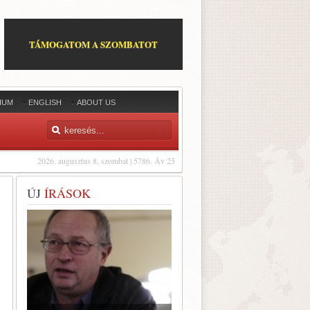
TÁMOGATOM A SZOMBATOT
IUM
ENGLISH
ABOUT US
2026. augusztus 8, szombat | 5786. Áv 25
ÚJ
ÍRÁSOK