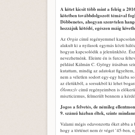
A kötet kicsit több mint a feléig a 20
kötetben továbbdolgozott témával fogl
Döbbenetes, ahogyan szenvtelen hangon
hozzájuk kötődő, egészen máig követhet
Az
Orgia
című regényemmel kapcsolatos
alakult ki a nyilasok egymás közti hálóz
hogyan kapcsolódik a jelenünkhöz. Észr
nevezhetnénk. Eleinte én is furcsa felte
például Kálmán C. György írásában szin
kutattam, mindig az adatokat figyeltem,
nem a véletlen sodort egy-egy házba so
az életükből, a sorsukból ki lehet boga
Ólomszív
című regényeimben is előkerül
miszticizmus, felmerült bennem a kérdé
Jogos a felvetés, de némileg ellentmo
9. számú házban éltek, szinte mindann
Valami mégis odavonzotta őket abba a 
hogy a történet nem ér véget ’45-ben, 