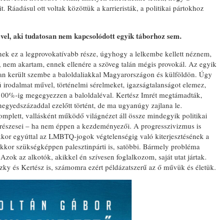
 Ráadásul ott voltak közöttük a karrieristák, a politikai pártokhoz
ével, aki tudatosan nem kapcsolódott egyik táborhoz sem.
k ez a legprovokatívabb része, úgyhogy a lelkembe kellett néznem,
 nem akartam, ennek ellenére a szöveg talán mégis provokál. Az egyik
yan került szembe a baloldaliakkal Magyarországon és külföldön. Úgy
 irodalmat művel, történelmi sérelmeket, igazságtalanságot elemez,
 100%-ig megegyezzen a baloldaléval. Kertész Imrét megtámadták,
negyedszázaddal ezelőtt történt, de ma ugyanúgy zajlana le.
mplett, vallásként működő világnézet áll össze mindegyik politikai
is részesei – ha nem éppen a kezdeményezői. A progresszivizmus is
akkor egyúttal az LMBTQ-jogok végtelenségig való kiterjesztésének a
, akkor szükségképpen palesztinpárti is, satöbbi. Bármely probléma
. Azok az alkotók, akikkel én szívesen foglalkozom, saját utat jártak.
nszky és Kertész is, számomra ezért példázatszerű az ő művük és életük.