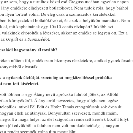
hogy az sem, hogy a turulhoz közel eső Greguss utcában egyetlen napon
dó lány emlékére elhelyezett botlatókövet. Nem tudok róla, hogy bárhol
 ilyen történt volna. De elég csak a szomszédos kerületekkel
tben is helyeztek el botlatóköveket, és azok a helyükön maradtak. Nem
EMLÉKT
k el, mit kaphatnának egy 10×10 centis rézlapért? Inkább azt
A KÖRÖ
 valakinek eltörölték a létezését, akkor az emléke se legyen ott. Ezt a
ELHURC
m az
Orgiá
t és a
Szomszéd
ot.
TISZTE
 családi hagyomány él tovább?
yéken nőttem föl, emlékszem bizonyos részletekre, amiket gyerektársai
könyvekből olvasták.
 nyilasok életútját szociológiai megközelítéssel próbálta
 nem tett kísérletet.
özött többen is egy Átány nevű aprócska faluból jöttek, az Alföld
vetlen környékéről. Átány arról nevezetes, hogy alighanem egész
település, mivel Fél Edit és Hofer Tamás etnográfusok sok éven át
hogyan éltek az átányiak. Bonyolultan szervezett, mondhatnám,
gvolt a maga helye, az élet szigorúan rendezett keretek között folyt.
nem jókedvükből: a faluban nem volt munkalehetőség –, nagyon
t a rendet szerették volna újra megtalálni.