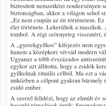
biztosított nemzetközi rendezvényen 
biztonságban, akkor a világon sehol si
„Ez nem csupán az én történetem. Ez 
élet története. Lekerültek a maszkok. 
tombol. A régi szörnyeteg visszatért,
A „gyerekgyilkos” kifejezés nem egysze
hanem a középkori vérvád modern vált
Ugyanaz a több évszázados antiszemit
egykor azt állította, hogy a zsidók ke
gyilkolnak rituális célból. Ma ezt a vád
miközben a célpont gyakran bármely n
zsidó ember.
A szerző felidézi, hogy az elmúlt év s
hasonló támadások érték: Spanyolorsz