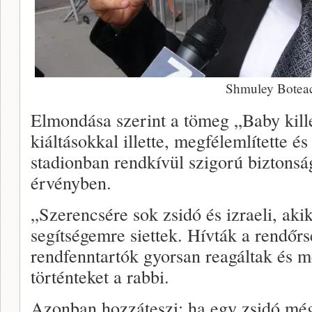
Shmuley Botea
Elmondása szerint a tömeg „Baby kill
kiáltásokkal illette, megfélemlítette é
stadionban rendkívül szigorú biztonsá
érvényben.
„Szerencsére sok zsidó és izraeli, aki
segítségemre siettek. Hívták a rendőr
rendfenntartók gyorsan reagáltak és m
történteket a rabbi.
Azonban hozzáteszi: ha egy zsidó még