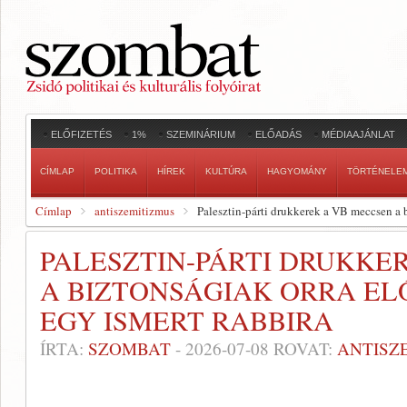
ELŐFIZETÉS
1%
SZEMINÁRIUM
ELŐADÁS
MÉDIAAJÁNLAT
CÍMLAP
POLITIKA
HÍREK
KULTÚRA
HAGYOMÁNY
TÖRTÉNELE
Címlap
antiszemitizmus
Palesztin-párti drukkerek a VB meccsen a b
PALESZTIN-PÁRTI DRUKKE
A BIZTONSÁGIAK ORRA E
EGY ISMERT RABBIRA
ÍRTA:
SZOMBAT
-
2026-07-08
ROVAT:
ANTISZ