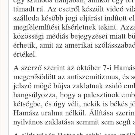
támadt rá. Az esetről készült videó vil
szálloda később jogi eljárást indított e
megfélemlítési kísérletnek tekint. Azz
közösségi médiás bejegyzései miatt b
érhetik, amit az amerikai szólásszaba
értékel.
A szerző szerint az október 7-i Hamás
megerősödött az antiszemitizmus, és s
jelszó mögé bújva zaklatnak zsidó e
hangsúlyozza, hogy a palesztinok emb
kétségbe, és úgy véli, nekik is békés jö
Hamász uralma nélkül. Állítása szerin
nyilvános zaklatása semmit sem segít 
A cikk végén Boteach rabbi arra szólít