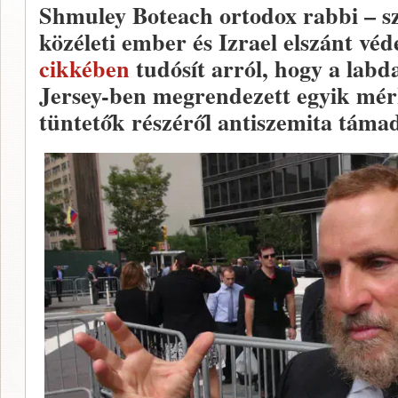
Shmuley Boteach ortodox rabbi – sz
közéleti ember és Izrael elszánt vé
cikkében
tudósít arról, hogy a lab
Jersey-ben megrendezett egyik mér
tüntetők részéről antiszemita támad