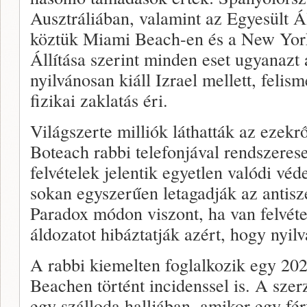
Ausztráliában, valamint az Egyesült 
köztük Miami Beach-en és a New York
Állítása szerint minden eset ugyanazt 
nyilvánosan kiáll Izrael mellett, felis
fizikai zaklatás éri.
Világszerte milliók láthatták az ezekr
Boteach rabbi telefonjával rendszerese
felvételek jelentik egyetlen valódi véd
sokan egyszerűen letagadják az antisz
Paradox módon viszont, ha van felvét
áldozatot hibáztatják azért, hogy nyil
A rabbi kiemelten foglalkozik egy 2
Beachen történt incidenssel is. A szer
egy szálloda halljában, amikor egy fér