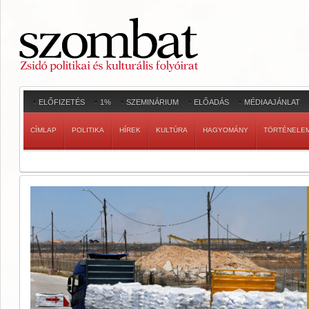
ELŐFIZETÉS
1%
SZEMINÁRIUM
ELŐADÁS
MÉDIAAJÁNLAT
CÍMLAP
POLITIKA
HÍREK
KULTÚRA
HAGYOMÁNY
TÖRTÉNELE