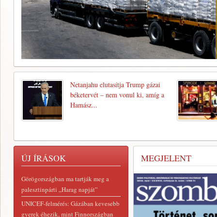
Netanjahu elutasítja Trump gázai
béketervét – nem vonul ki, amíg a
Hamász...
ÚJ ÍRÁSOK
MEGJELENT
Görögországban ma tartják meg a
palesztinpárti „Harag napját”
UNICEF-felmérés: Gázában kevesebb
gyerek éhezik, mint Finnországban