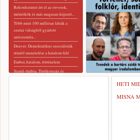
Rekordszintet ért el az orvosok,
mérnökök és más magasan képzett...
Több mint 100 millióan látták a
ceutai válságból gyártott
antiszemita...
Denver: Demokratikus szocialisták
rémítő menetelése a hatalom felé
Ember, hatalom, történelem
Szaúd-Arábia, Törökország és
Pakisztán közös védelmi
HETI MI
megállapodást...
MISNA 