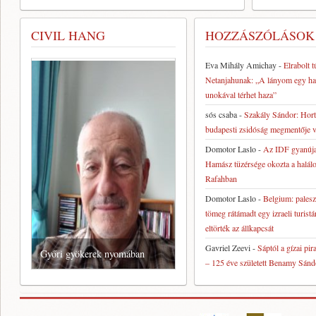
CIVIL HANG
HOZZÁSZÓLÁSOK
Eva Mihály Amichay
-
Elrabolt t
Netanjahunak: „A lányom egy h
unokával térhet haza”
sós csaba
-
Szakály Sándor: Hort
budapesti zsidóság megmentője v
Domotor Laslo
-
Az IDF gyanúja 
Hamász tüzérsége okozta a halálo
Rafahban
Domotor Laslo
-
Belgium: paleszt
tömeg rátámadt egy izraeli turistá
eltörték az állkapcsát
“A zsidóság mindig is aktuális
Gavriel Zeevi
-
Sáptól a gízai pi
Győri gyökerek nyomában
volt és provokatív”
– 125 éve született Benamy Sánd
civil hang
civil hang