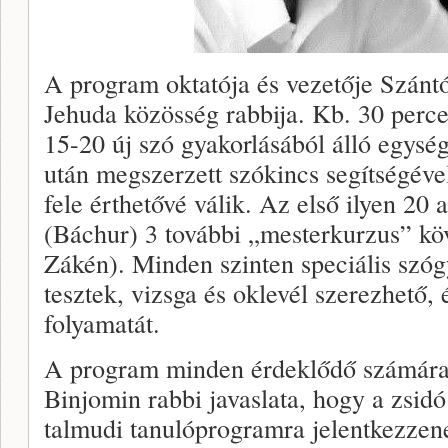
A program oktatója és vezetője Szánt
Jehuda közösség rabbija. Kb. 30 perce
15-20 új szó gyakorlásából álló egysé
után megszerzett szókincs segítségév
fele érthetővé válik. Az első ilyen 20 
(Báchur) 3 további „mesterkurzus” kö
Zákén). Minden szinten speciális szó
tesztek, vizsga és oklevél szerezhető, é
folyamatát.
A program minden érdeklődő számára 
Binjomin rabbi javaslata, hogy a zsidó
talmudi tanulóprogramra jelentkezzene