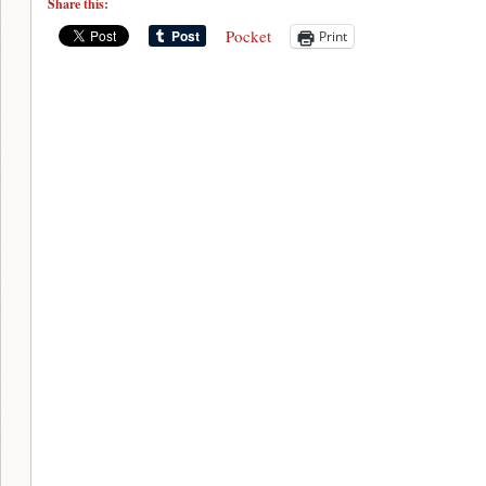
Share this:
Pocket
Print