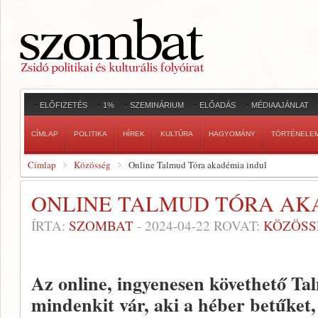
ELŐFIZETÉS
1%
SZEMINÁRIUM
ELŐADÁS
MÉDIAAJÁNLAT
CÍMLAP
POLITIKA
HÍREK
KULTÚRA
HAGYOMÁNY
TÖRTÉNELE
Címlap
Közösség
Online Talmud Tóra akadémia indul
ONLINE TALMUD TÓRA AK
ÍRTA:
SZOMBAT
-
2024-04-22
ROVAT:
KÖZÖSS
Az online, ingyenesen követhető T
mindenkit vár, aki a héber betűket, 