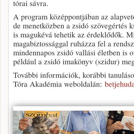
tórai sávra.
A program középpontjában az alapvető 
de menetközben a zsidó szövegértés kü
is magukévá tehetik az érdeklődők. M
magabiztossággal ruházza fel a rendsz
mindennapos zsidó vallási életben is 
például a zsidó imakönyv (szidur) me
További információk, korábbi tanuláso
Tóra Akadémia weboldalán:
betjehuda