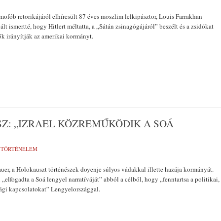
mofób retorikájáról elhíresült 87 éves moszlim lelkipásztor, Louis Farrakhan
lt ismertté, hogy Hitlert méltatta, a „Sátán zsinagógájáról” beszélt és a zsidókat
ők irányítják az amerikai kormányt.
Z: „IZRAEL KÖZREMŰKÖDIK A SOÁ
,
TÖRTÉNELEM
er, a Holokauszt történészek doyenje súlyos vádakkal illette hazája kormányát.
el „elfogadta a Soá lengyel narratíváját” abból a célból, hogy „fenntartsa a politikai,
ági kapcsolatokat” Lengyelországgal.