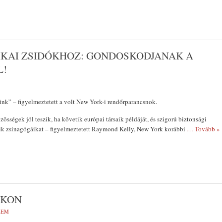
IKAI ZSIDÓKHOZ: GONDOSKODJANAK A
L!
ünk” – figyelmeztetett a volt New York-i rendőrparancsnok.
össégek jól teszik, ha követik európai társaik példáját, és szigorú biztonsági
ik zsinagógáikat – figyelmeztetett Raymond Kelly, New York korábbi
… Tovább »
ÁKON
LEM