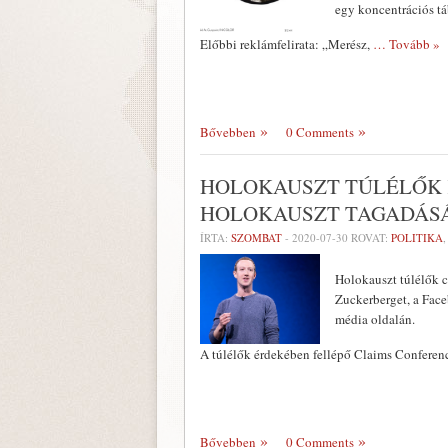
egy koncentrációs tá
Előbbi reklámfelirata: „Merész,
… Tovább »
Bővebben
0 Comments
HOLOKAUSZT TÚLÉLŐK 
HOLOKAUSZT TAGADÁS
ÍRTA:
SZOMBAT
-
2020-07-30
ROVAT:
POLITIKA
Holokauszt túlélők 
Zuckerberget, a Face
média oldalán.
A túlélők érdekében fellépő Claims Conferenc
Bővebben
0 Comments