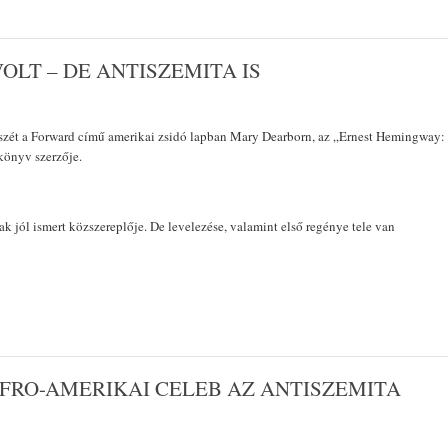
OLT – DE ANTISZEMITA IS
sszét a Forward című amerikai zsidó lapban Mary Dearborn, az „Ernest Hemingway:
önyv szerzője.
k jól ismert közszereplője. De levelezése, valamint első regénye tele van
AFRO-AMERIKAI CELEB AZ ANTISZEMITA