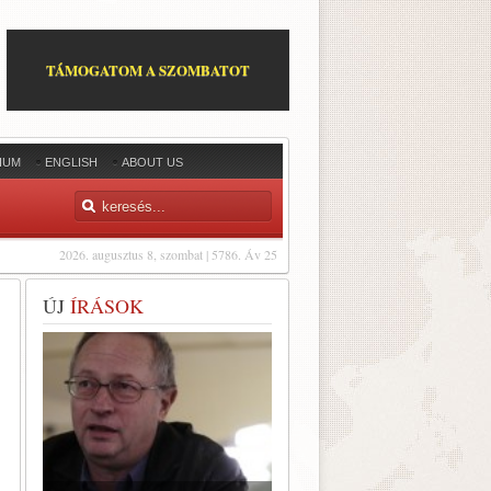
TÁMOGATOM A SZOMBATOT
IUM
ENGLISH
ABOUT US
2026. augusztus 8, szombat | 5786. Áv 25
ÚJ
ÍRÁSOK