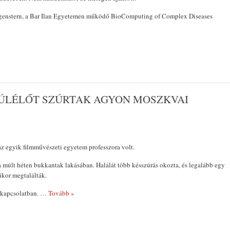
genstern, a Bar Ilan Egyetemen működő BioComputing of Complex Diseases
EMLÉKTÁBLÁT ÁLLÍ
A KÖRÖSTARCSÁRÓL
ELHURCOLT ZSIDÓS
TISZTELETÉRE
TÚLÉLŐT SZÚRTAK AGYON MOSZKVAI
 az egyik filmművészeti egyetem professzora volt.
e a múlt héten bukkantak lakásában. Halálát több késszúrás okozta, és legalább egy
ikor megtalálták.
l kapcsolatban.
… Tovább »