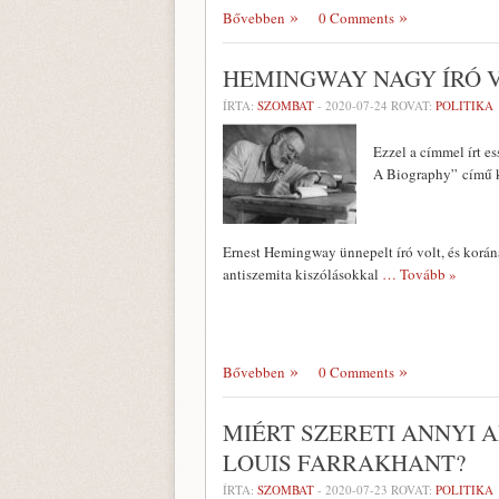
Bővebben
0 Comments
HEMINGWAY NAGY ÍRÓ V
ÍRTA:
SZOMBAT
-
2020-07-24
ROVAT:
POLITIKA
Ezzel a címmel írt e
A Biography” című k
Ernest Hemingway ünnepelt író volt, és korána
antiszemita kiszólásokkal
… Tovább »
Bővebben
0 Comments
MIÉRT SZERETI ANNYI 
LOUIS FARRAKHANT?
ÍRTA:
SZOMBAT
-
2020-07-23
ROVAT:
POLITIKA