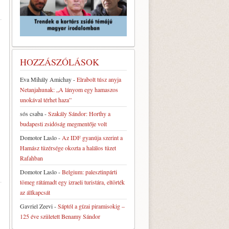
HOZZÁSZÓLÁSOK
Eva Mihály Amichay
-
Elrabolt túsz anyja
Netanjahunak: „A lányom egy hamaszos
unokával térhet haza”
sós csaba
-
Szakály Sándor: Horthy a
budapesti zsidóság megmentője volt
Domotor Laslo
-
Az IDF gyanúja szerint a
Hamász tüzérsége okozta a halálos tüzet
Rafahban
Domotor Laslo
-
Belgium: palesztinpárti
tömeg rátámadt egy izraeli turistára, eltörték
az állkapcsát
Gavriel Zeevi
-
Sáptól a gízai piramisokig –
125 éve született Benamy Sándor