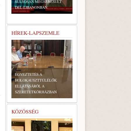
SÚLYOSAN MEGSEBESÜLT
DÉL-LIBANONBAN
HÍREK-LAPSZEMLE
EGYEZTETÉS A
HOLOKAUSZTTÚLÉLŐK
ELLÁTÁSÁRÓL A
SZERETETKÓRHÁZBAN
KÖZÖSSÉG