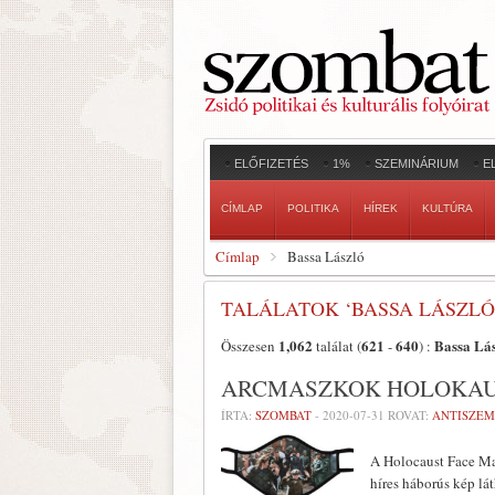
ELŐFIZETÉS
1%
SZEMINÁRIUM
E
CÍMLAP
POLITIKA
HÍREK
KULTÚRA
Címlap
Bassa László
TALÁLATOK ‘BASSA LÁSZLÓ
1,062
621
640
Bassa Lá
Összesen
találat (
-
) :
ARCMASZKOK HOLOKAU
ÍRTA:
SZOMBAT
-
2020-07-31
ROVAT:
ANTISZEM
A Holocaust Face Ma
híres háborús kép lá