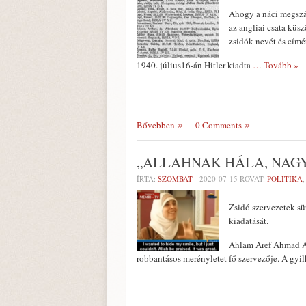
Ahogy a náci megszál
az angliai csata küsz
zsidók nevét és címét
1940. július16-án Hitler kiadta
… Tovább »
Bővebben
0 Comments
„ALLAHNAK HÁLA, NAG
ÍRTA:
SZOMBAT
-
2020-07-15
ROVAT:
POLITIKA
Zsidó szervezetek sür
kiadatását.
Ahlam Aref Ahmad Al
robbantásos merényletet fő szervezője. A gy