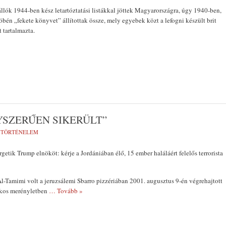
lók 1944-ben kész letartóztatási listákkal jöttek Magyarországra, úgy 1940-ben,
öbén „fekete könyvet” állítottak össze, mely egyebek közt a lefogni készült brit
 tartalmazta.
YSZERŰEN SIKERÜLT”
,
TÖRTÉNELEM
getik Trump elnököt: kérje a Jordániában élő, 15 ember haláláért felelős terrorista
-Tamimi volt a jeruzsálemi Sbarro pizzériában 2001. augusztus 9-én végrehajtott
ilkos merényletben
… Tovább »