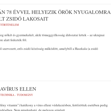
ÁN 78 ÉVVEL HELYEZIK ÖRÖK NYUGALOMRA
T ZSIDÓ LAKOSAIT
,
TÖRTÉNELEM
őleg nőkét és gyermekekét, akik tömeggyilkosság áldozatai lettek – az ukrajnai
re alatt fedezték föl.
l szervezett, erős zsidó közösség működött, amelyből a Haszkala (a zsidó
»
AVÍRUS ELLEN
,
TECHNIKA - TUDOMÁNY
fény vitamin”) hatékony a vírus elleni védekezésben, fertőzöttek esetében pedig
küzdésében. Nem mindenható, de melegen ajánlott.