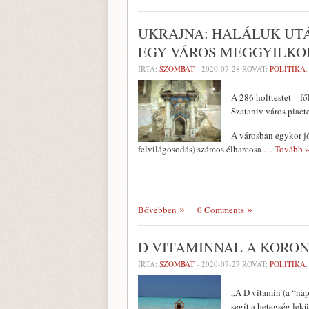
UKRAJNA: HALÁLUK UT
EGY VÁROS MEGGYILKOL
ÍRTA:
SZOMBAT
-
2020-07-28
ROVAT:
POLITIKA
A 286 holttestet – f
Szataniv város piacte
A városban egykor jó
felvilágosodás) számos élharcosa
… Tovább 
Bővebben
0 Comments
D VITAMINNAL A KORON
ÍRTA:
SZOMBAT
-
2020-07-27
ROVAT:
POLITIKA
„A D vitamin (a “nap
segít a betegség le