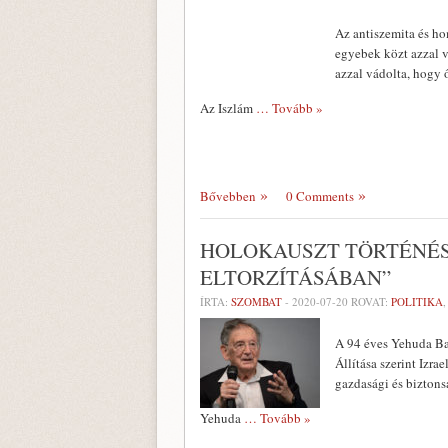
Az antiszemita és ho
egyebek közt azzal vá
azzal vádolta, hogy 
Az Iszlám
… Tovább »
Bővebben
0 Comments
HOLOKAUSZT TÖRTÉNÉS
ELTORZÍTÁSÁBAN”
ÍRTA:
SZOMBAT
-
2020-07-20
ROVAT:
POLITIKA
A 94 éves Yehuda Bau
Állítása szerint Izra
gazdasági és biztons
Yehuda
… Tovább »