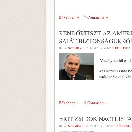
Bővebben
7 Comments
RENDŐRTISZT AZ AMER
SAJÁT BIZTONSÁGUKRÓ
ÍRTA:
SZOMBAT
-
2020-07-18
ROVAT:
POLITIKA
„Veszélyes időket él
Az amerikai zsidó köz
intézkedésekkel véd
Bővebben
0 Comments
BRIT ZSIDÓK NÁCI LIST
ÍRTA:
SZOMBAT
-
2020-07-17
ROVAT:
TÖRTÉNE