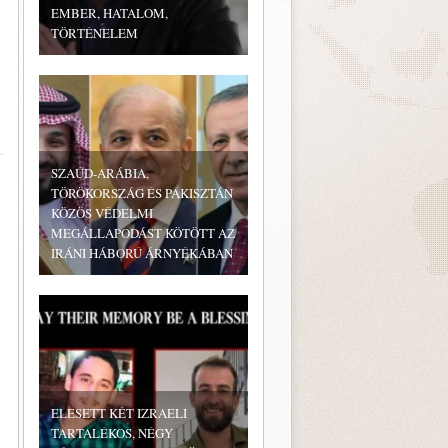
EMBER, HATALOM,
TÖRTÉNELEM
SZAÚD-ARÁBIA,
TÖRÖKORSZÁG ÉS PAKISZTÁN
KÖZÖS VÉDELMI
MEGÁLLAPODÁST KÖTÖTT AZ
IRÁNI HÁBORÚ ÁRNYÉKÁBAN
ELESETT KÉT IZRAELI
TARTALÉKOS, NÉGY