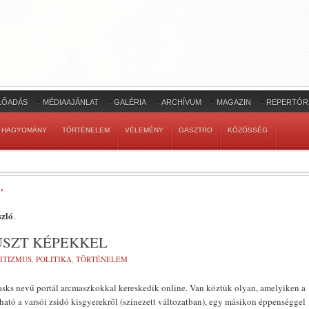
LŐADÁS
MÉDIAAJÁNLAT
GALÉRIA
ARCHÍVUM
MAGAZIN
REPERTÓR
HAGYOMÁNY
TÖRTÉNELEM
VÉLEMÉNY
GASZTRO
KÖZÖSSÉG
’
szló
.
SZT KÉPEKKEL
ITIZMUS
,
POLITIKA
,
TÖRTÉNELEM
sks nevű portál arcmaszkokkal kereskedik online. Van köztük olyan, amelyiken a
tható a varsói zsidó kisgyerekről (színezett változatban), egy másikon éppenséggel