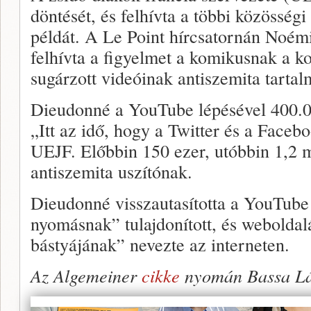
döntését, és felhívta a többi közössé
példát. A Le Point hírcsatornán Noém
felhívta a figyelmet a komikusnak a k
sugárzott videóinak antiszemita tartal
Dieudonné a YouTube lépésével 400.000
„Itt az idő, hogy a Twitter és a Faceb
UEJF. Előbbin 150 ezer, utóbbin 1,2 m
antiszemita uszítónak.
Dieudonné visszautasította a YouTube l
nyomásnak” tulajdonított, és weboldal
bástyájának” nevezte az interneten.
Az Algemeiner
cikke
nyomán Bassa Lá