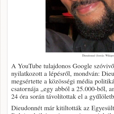
Dieudonné (forrás: Wikipe
A YouTube tulajdonos Google szóviv
nyilatkozott a lépésről, mondván: Die
megsértette a közösségi média politik
csatornája „egy abból a 25.000-ből, a
24 óra során távolítottak el a gyűlölet
Dieudonnét már kitiltották az Egyesül