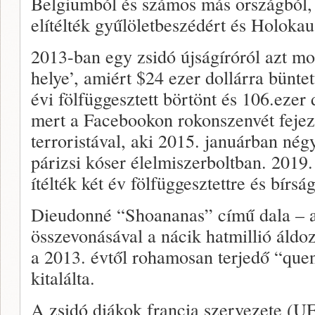
Belgiumból és számos más országból,
elítélték gyűlöletbeszédért és Holokau
2013-ban egy zsidó újságíróról azt m
helye’, amiért $24 ezer dollárra bünte
évi fölfüggesztett börtönt és 106.ezer 
mert a Facebookon rokonszenvét fejezt
terroristával, aki 2015. januárban nég
párizsi kóser élelmiszerboltban. 2019.
ítélték két év fölfüggesztettre és bírs
Dieudonné “Shoananas” című dala – a
összevonásával a nácik hatmillió áldo
a 2013. évtől rohamosan terjedő “quen
kitalálta.
A zsidó diákok francia szervezete (U