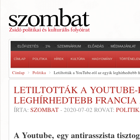
ELŐFIZETÉS
1%
SZEMINÁRIUM
ELŐADÁS
MÉDIAAJÁNLAT
CÍMLAP
POLITIKA
HÍREK
KULTÚRA
HAGYOMÁNY
TÖRTÉNELE
Címlap
Politika
Letiltották a YouTube-ról az egyik leghírhedtebb f
LETILTOTTÁK A YOUTUBE-
LEGHÍRHEDTEBB FRANCIA 
ÍRTA:
SZOMBAT
-
2020-07-02
ROVAT:
POLITI
A Youtube, egy antirasszista tiszto