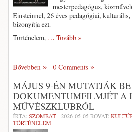
mesterpedagógus, közművelő
Einsteinnel, 26 éves pedagógiai, kulturális,
bizonyítja ezt.
Történelem,
… Tovább »
Bővebben
0 Comments
MÁJUS 9-ÉN MUTATJÁK B
DOKUMENTUMFILMJÉT A 
MŰVÉSZKLUBRÓL
ÍRTA:
SZOMBAT
-
2026-05-05
ROVAT:
KULTÚ
TÖRTÉNELEM