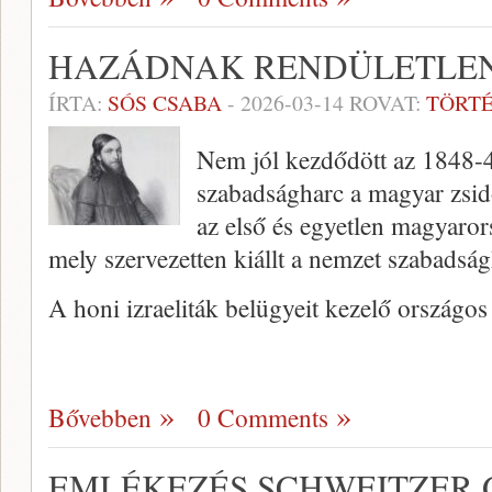
HAZÁDNAK RENDÜLETLE
ÍRTA:
SÓS CSABA
-
2026-03-14
ROVAT:
TÖRT
Nem jól kezdődött az 1848-4
szabadságharc a magyar zsid
az első és egyetlen magyaror
mely szervezetten kiállt a nemzet szabadság
A honi izraeliták belügyeit kezelő országo
Bővebben
0 Comments
EMLÉKEZÉS SCHWEITZER