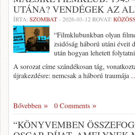
UTÁNA? VENDÉGEK AZ A
ÍRTA:
SZOMBAT
-
2026-03-12
ROVAT:
KÖZÖS
“Filmklubunkban olyan filme
zsidóság háború utáni éveit 
után hogyan lehetett folytatni 
A sorozat címe szándékosan tág, vonatkoztat
újrakezdésre: nemcsak a háború traumája
…
Bővebben
0 Comments
“KÖNYVEMBEN ÖSSZEFOGL