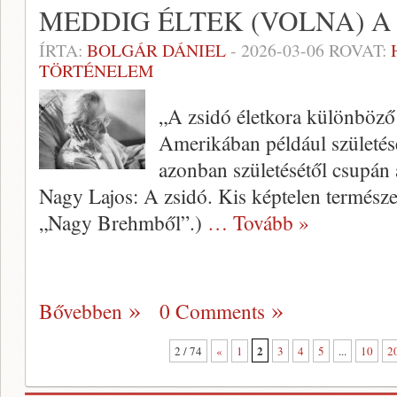
MEDDIG ÉLTEK (VOLNA) A
ÍRTA:
BOLGÁR DÁNIEL
-
2026-03-06
ROVAT:
TÖRTÉNELEM
„A zsidó életkora különböző
Amerikában például születés
azonban születésétől csupán 
Nagy Lajos: A zsidó. Kis képtelen természe
„Nagy Brehmből”.)
… Tovább »
Bővebben
0 Comments
2
2 / 74
«
1
3
4
5
...
10
2