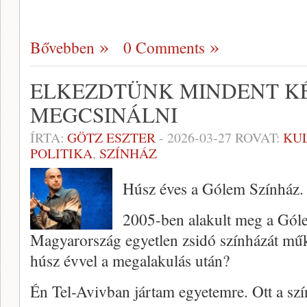
Bővebben
0 Comments
ELKEZDTÜNK MINDENT K
MEGCSINÁLNI
ÍRTA:
GÖTZ ESZTER
-
2026-03-27
ROVAT:
KU
POLITIKA
,
SZÍNHÁZ
Húsz éves a Gólem Színház. 
2005-ben alakult meg a Gól
Magyarország egyetlen zsidó színházát mű
húsz évvel a megalakulás után?
Én Tel-Avivban jártam egyetemre. Ott a sz