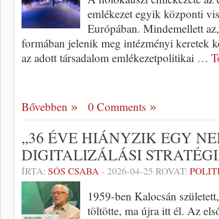
emlékezet egyik központi vis
Európában. Mindemellett az,
formában jelenik meg intézményi keretek k
az adott társadalom emlékezetpolitikai
… T
Bővebben
0 Comments
„36 ÉVE HIÁNYZIK EGY N
DIGITALIZÁLÁSI STRATÉGI
ÍRTA:
SÓS CSABA
-
2026-04-25
ROVAT:
POLIT
1959-ben Kalocsán született,
töltötte, ma újra itt él. Az el