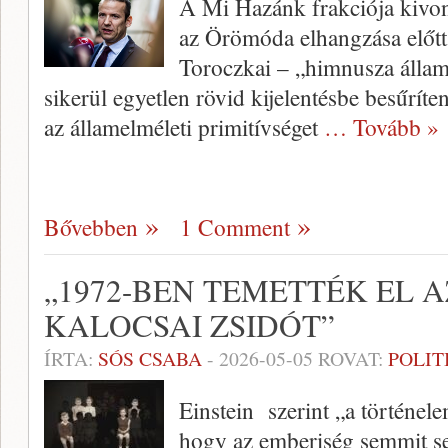
A Mi Hazánk frakciója kivo
az Örömóda elhangzása előtt 
Toroczkai – „himnusza állam
sikerül egyetlen rövid kijelentésbe besűríten
az államelméleti primitívséget
… Tovább »
Bővebben
1 Comment
„1972-BEN TEMETTÉK EL 
KALOCSAI ZSIDÓT”
ÍRTA:
SÓS CSABA
-
2026-05-05
ROVAT:
POLIT
Einstein szerint „a történel
hogy az emberiség semmit s