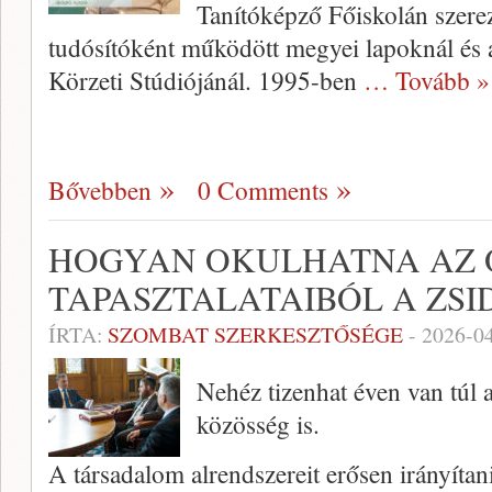
Tanítóképző Főiskolán szerez
tudósítóként működött megyei lapoknál és 
Körzeti Stúdiójánál. 1995-ben
… Tovább »
Bővebben
0 Comments
HOGYAN OKULHATNA AZ 
TAPASZTALATAIBÓL A ZSI
ÍRTA:
SZOMBAT SZERKESZTŐSÉGE
-
2026-0
Nehéz tizenhat éven van túl 
közösség is.
A társadalom alrendszereit erősen irányítan