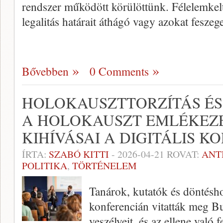
rendszer működött körülöttünk. Félelemkel
legalitás határait áthágó vagy azokat feszeg
Bővebben
0 Comments
HOLOKAUSZTTORZÍTÁS ÉS
A HOLOKAUSZT EMLÉKEZ
KIHÍVÁSAI A DIGITÁLIS 
ÍRTA:
SZABÓ KITTI
-
2026-04-21
ROVAT:
ANT
POLITIKA
,
TÖRTÉNELEM
Tanárok, kutatók és döntés
konferencián vitatták meg Bu
veszélyeit, és az ellene való f