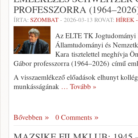
PROFESSZORRA (1964–2026
ÍRTA:
SZOMBAT
-
2026-03-13
ROVAT:
HÍREK 
Az ELTE TK Jogtudományi I
Államtudományi és Nemzetk
Kara tisztelettel meghívja Ö
Gábor professzorra (1964–2026) című eml
A visszaemlékező előadások elhunyt kollég
munkásságának
… Tovább »
Bővebben
0 Comments
MAZSIKE FILMKLUB: 1945 