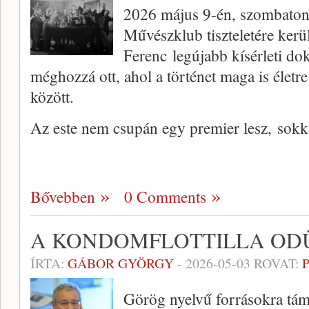
2026 május 9-én, szombaton
Művészklub tiszteletére ker
Ferenc legújabb kísérleti d
méghozzá ott, ahol a történet maga is életre 
között.
Az este nem csupán egy premier lesz, sok
Bővebben
0 Comments
A KONDOMFLOTTILLA ODÜ
ÍRTA:
GÁBOR GYÖRGY
-
2026-05-03
ROVAT:
Görög nyelvű forrásokra tá