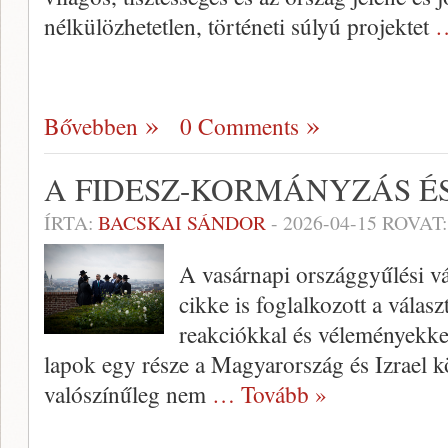
nélkülözhetetlen, történeti súlyú projektet
…
Bővebben
0 Comments
A FIDESZ-KORMÁNYZÁS ÉS
ÍRTA:
BACSKAI SÁNDOR
-
2026-04-15
ROVAT
A vasárnapi országgyűlési vá
cikke is foglalkozott a vála
reakciókkal és véleményekkel
lapok egy része a Magyarország és Izrael köz
valószínűleg nem
… Tovább »