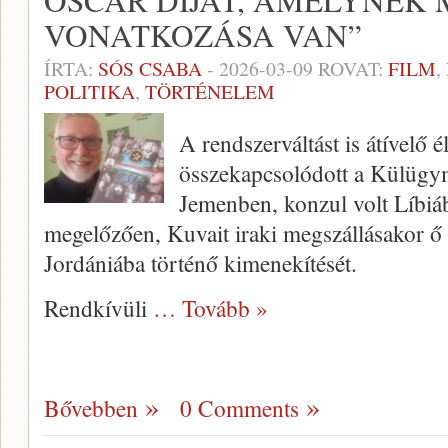
OSCAR DÍJAT, AMELYNEK
VONATKOZÁSA VAN”
ÍRTA:
SÓS CSABA
-
2026-03-09
ROVAT:
FILM
,
POLITIKA
,
TÖRTÉNELEM
A rendszerváltást is átívelő é
összekapcsolódott a Külügym
Jemenben, konzul volt Líbi
megelőzően, Kuvait iraki megszállásakor ő 
Jordániába történő kimenekítését.
Rendkívüli
… Tovább »
Bővebben
0 Comments