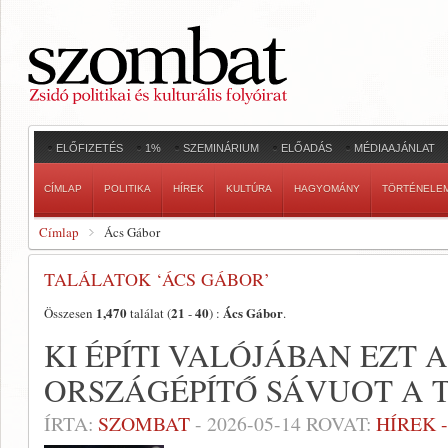
ELŐFIZETÉS
1%
SZEMINÁRIUM
ELŐADÁS
MÉDIAAJÁNLAT
CÍMLAP
POLITIKA
HÍREK
KULTÚRA
HAGYOMÁNY
TÖRTÉNELE
Címlap
Ács Gábor
TALÁLATOK ‘ÁCS GÁBOR’
1,470
21
40
Ács Gábor
Összesen
találat (
-
) :
.
KI ÉPÍTI VALÓJÁBAN EZT 
ORSZÁGÉPÍTŐ SÁVUOT A 
ÍRTA:
SZOMBAT
-
2026-05-14
ROVAT:
HÍREK 