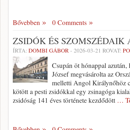
Bővebben
0 Comments
ZSIDÓK ÉS SZOMSZÉDAIK
ÍRTA:
DOMBI GÁBOR
-
2026-03-21
ROVAT:
PO
Csupán öt hónappal azután,
József megvásárolta az Orszá
melletti Angol Királynőhöz c
kötött a pesti zsidókkal egy zsinagóga kial
zsidóság 141 éves története kezdődött
… T
Bővebben
0 Comments