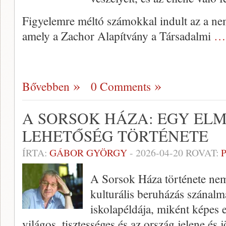
Figyelemre méltó számokkal indult az a ne
amely a Zachor Alapítvány a Társadalmi
… 
Bővebben
0 Comments
A SORSOK HÁZA: EGY EL
LEHETŐSÉG TÖRTÉNETE
ÍRTA:
GÁBOR GYÖRGY
-
2026-04-20
ROVAT:
A Sorsok Háza története nem
kulturális beruházás szánalm
iskolapéldája, miként képes 
világos, tisztességes és az ország jelene és