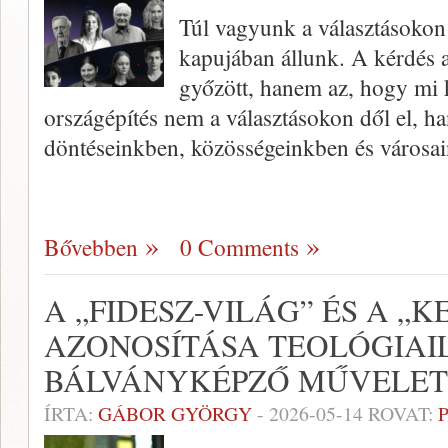
Túl vagyunk a választásokon
kapujában állunk. A kérdés 
győzött, hanem az, hogy mi 
országépítés nem a választásokon dől el, h
döntéseinkben, közösségeinkben és városai
Bővebben
0 Comments
A „FIDESZ-VILÁG” ÉS A „
AZONOSÍTÁSA TEOLÓGIAI
BÁLVÁNYKÉPZŐ MŰVELET
ÍRTA:
GÁBOR GYÖRGY
-
2026-05-14
ROVAT: