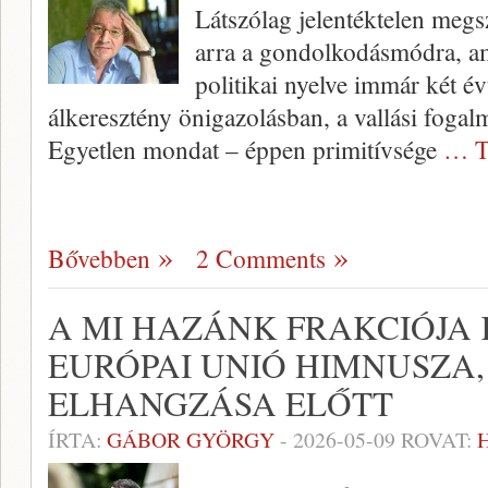
Látszólag jelentéktelen megs
arra a gondolkodásmódra, 
politikai nyelve immár két é
álkeresztény önigazolásban, a vallási fogalm
Egyetlen mondat – éppen primitívsége
… T
Bővebben
2 Comments
A MI HAZÁNK FRAKCIÓJA
EURÓPAI UNIÓ HIMNUSZA
ELHANGZÁSA ELŐTT
ÍRTA:
GÁBOR GYÖRGY
-
2026-05-09
ROVAT: