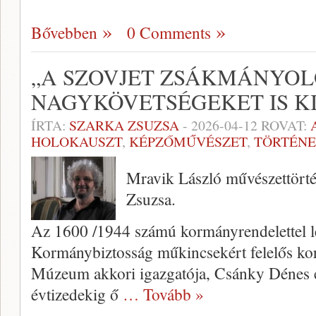
Bővebben
0 Comments
„A SZOVJET ZSÁKMÁNYOL
NAGYKÖVETSÉGEKET IS K
ÍRTA:
SZARKA ZSUZSA
-
2026-04-12
ROVAT:
HOLOKAUSZT
,
KÉPZŐMŰVÉSZET
,
TÖRTÉN
Mravik László művészettörté
Zsuzsa.
Az 1600 /1944 számú kormányrendelettel l
Kormánybiztosság műkincsekért felelős ko
Múzeum akkori igazgatója, Csánky Dénes e
évtizedekig ő
… Tovább »