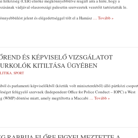
ai hitközség (CER) elnöke megkönnyebbülve reagált arra a hírre, hogy a
ozásának vádjával olaszországi palesztin szervezetek vezetőit tartóztatták le.
önnyebbülést jelent és elégedettséggel tölt el a Hamász
… Tovább »
FŐREND ÉS KÉPVISELŐ VIZSGÁLATOT
ZURKOLÓK KITILTÁSA ÜGYÉBEN
LITIKA
,
SPORT
ból és parlamenti képviselőkből (köztük volt miniszterekből) álló pártközi csopor
ndőrséget felügyelő szervnek (Independent Office for Police Conduct – IOPC) a West
g (WMP) döntése miatt, amely megtiltotta a Maccabi
… Tovább »
ÉG RABBIJA ELŐRE FIGYELMEZTETTE A