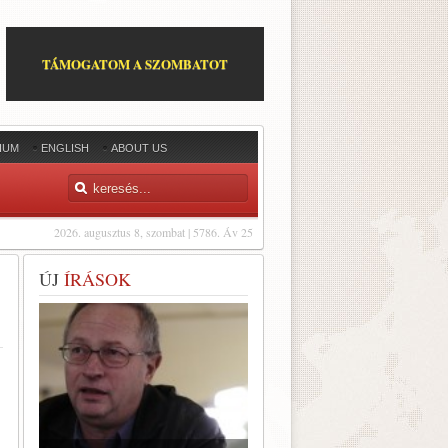
TÁMOGATOM A SZOMBATOT
IUM
ENGLISH
ABOUT US
2026. augusztus 8, szombat | 5786. Áv 25
ÚJ
ÍRÁSOK