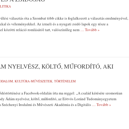
LITIKA
űlési választás óta a Szombat több cikke is foglalkozott a választás eredményével,
kal és véleményekkel. Az izraeli és a nyugati zsidó lapok egy része a
el közötti reláció romlásától tart, valószínűleg nem
… Tovább »
 NYELVÉSZ, KÖLTŐ, MŰFORDÍTÓ, AKI
RODALOM
,
KULTÚRA-MŰVÉSZETEK
,
TÖRTÉNELEM
déstörténész a Facebook-oldalán írta ma reggel: „A család kérésére szomorúan
dy Ádám nyelvész, költő, műfordító, az Eötvös Loránd Tudományegyetem
 a Széchenyi Irodalmi és Művészeti Akadémia és a Digitális
… Tovább »