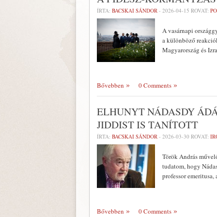
ÍRTA:
BACSKAI SÁNDOR
-
2026-04-15
ROVAT:
PO
A vasárnapi országgy
a különböző reakciók
Magyarország és Izra
Bővebben
0 Comments
ELHUNYT NÁDASDY ÁDÁM
JIDDIST IS TANÍTOTT
ÍRTA:
BACSKAI SÁNDOR
-
2026-03-30
ROVAT:
I
Török András művelő
tudatom, hogy Nádas
professor emeritusa,
Bővebben
0 Comments