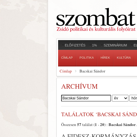
ELŐFIZETÉS
1%
SZEMINÁRIUM
E
CÍMLAP
POLITIKA
HÍREK
KULTÚRA
Címlap
Bacskai Sándor
ARCHÍVUM
Szerző:
TALÁLATOK ‘BACSKAI SÁND
57
1
20
Bacskai Sándor
Összesen
találat (
-
) :
.
A FIDESZ-KORMÁNYZÁS 