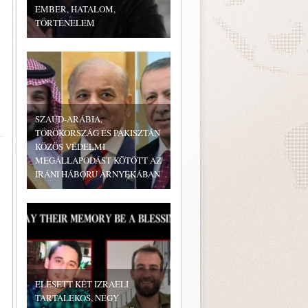
EMBER, HATALOM,
TÖRTÉNELEM
SZAÚD-ARÁBIA,
TÖRÖKORSZÁG ÉS PAKISZTÁN
KÖZÖS VÉDELMI
MEGÁLLAPODÁST KÖTÖTT AZ
IRÁNI HÁBORÚ ÁRNYÉKÁBAN
ELESETT KÉT IZRAELI
TARTALÉKOS, NÉGY