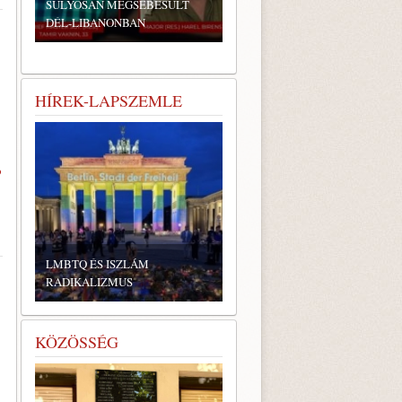
SÚLYOSAN MEGSEBESÜLT
DÉL-LIBANONBAN
HÍREK-LAPSZEMLE
b
LMBTQ ÉS ISZLÁM
RADIKALIZMUS
KÖZÖSSÉG