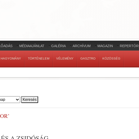
LŐADÁS
MÉDIAAJÁNLAT
GALÉRIA
ARCHÍVUM
MAGAZIN
REPERTÓR
HAGYOMÁNY
TÖRTÉNELEM
VÉLEMÉNY
GASZTRO
KÖZÖSSÉG
OR’
ÉS A ZSIDÓSÁG