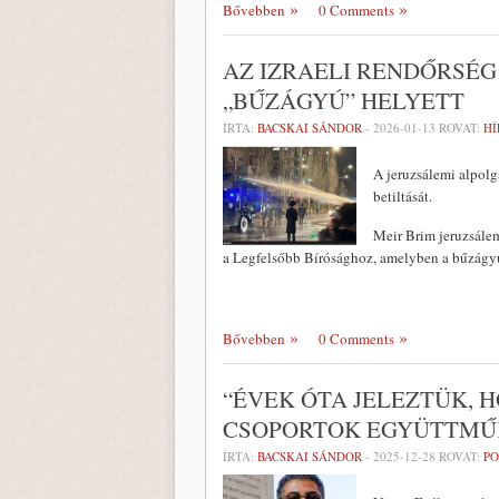
Bővebben
0 Comments
AZ IZRAELI RENDŐRSÉG
„BŰZÁGYÚ” HELYETT
ÍRTA:
BACSKAI SÁNDOR
-
2026-01-13
ROVAT:
HÍ
A jeruzsálemi alpolg
betiltását.
Meir Brim jeruzsálem
a Legfelsőbb Bírósághoz, amelyben a bűzágy
Bővebben
0 Comments
“ÉVEK ÓTA JELEZTÜK,
CSOPORTOK EGYÜTTMŰK
ÍRTA:
BACSKAI SÁNDOR
-
2025-12-28
ROVAT:
PO