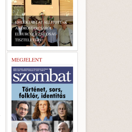
ÉKTÁBLÁT ÁLLÍTOTTAK
ÖRÖSTARCSÁRÓL
URCOLT ZSIDÓSÁG
ZTELETÉRE
BONYHÁDI ZSIDÓ NAPOK
MEGJELENT
y