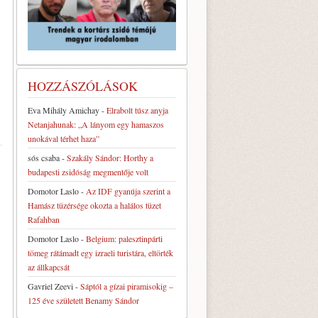
HOZZÁSZÓLÁSOK
Eva Mihály Amichay
-
Elrabolt túsz anyja
Netanjahunak: „A lányom egy hamaszos
unokával térhet haza”
sós csaba
-
Szakály Sándor: Horthy a
budapesti zsidóság megmentője volt
Domotor Laslo
-
Az IDF gyanúja szerint a
Hamász tüzérsége okozta a halálos tüzet
Rafahban
Domotor Laslo
-
Belgium: palesztinpárti
tömeg rátámadt egy izraeli turistára, eltörték
az állkapcsát
Gavriel Zeevi
-
Sáptól a gízai piramisokig –
125 éve született Benamy Sándor