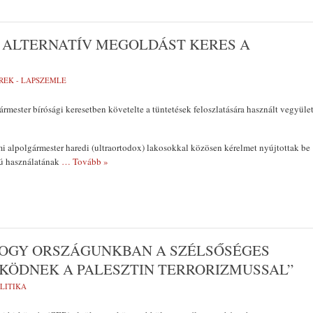
 ALTERNATÍV MEGOLDÁST KERES A
REK - LAPSZEMLE
ármester bírósági keresetben követelte a tüntetések feloszlatására használt vegyüle
i alpolgármester haredi (ultraortodox) lakosokkal közösen kérelmet nyújtottak be
ú használatának
… Tovább »
 HOGY ORSZÁGUNKBAN A SZÉLSŐSÉGES
ÖDNEK A PALESZTIN TERRORIZMUSSAL”
LITIKA