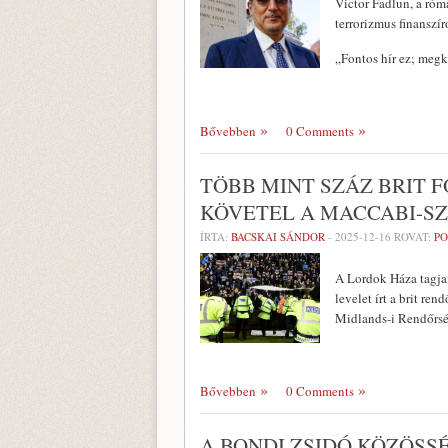
Victor Fadlun, a róm
terrorizmus finanszír
„Fontos hír ez; megk
Bővebben
0 Comments
TÖBB MINT SZÁZ BRIT 
KÖVETEL A MACCABI-S
ÍRTA:
BACSKAI SÁNDOR
-
2025-12-16
ROVAT:
PO
A Lordok Háza tagjai
levelet írt a brit re
Midlands-i Rendőrsé
Bővebben
0 Comments
A BONDI ZSIDÓ KÖZÖSS