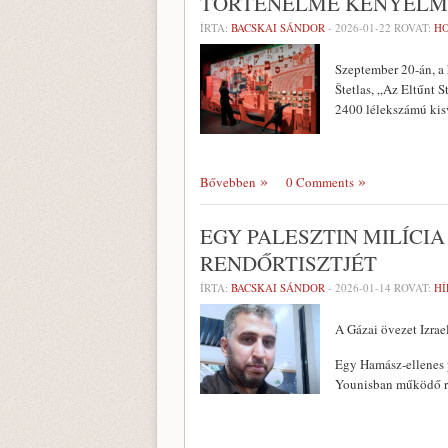
TÖRTÉNELME KÉNYELM
ÍRTA:
BACSKAI SÁNDOR
-
2026-01-22
ROVAT:
H
Szeptember 20-án, a 
Štetlas, „Az Eltűnt 
2400 lélekszámú kisv
Bővebben
0 Comments
EGY PALESZTIN MILÍC
RENDŐRTISZTJÉT
ÍRTA:
BACSKAI SÁNDOR
-
2026-01-14
ROVAT:
HÍ
A Gázai övezet Izrae
Egy Hamász-ellenes p
Younisban működő re