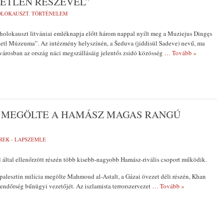
ETLEN RÉSZÉVEL”
OLOKAUSZT
,
TÖRTÉNELEM
holokauszt litvániai emléknapja előtt három nappal nyílt meg a Muziejus Dingęs
Stetl Múzeuma”. Az intézmény helyszínén, a Šeduva (jiddisül Sadeve) nevű, ma
árosban az ország náci megszállásáig jelentős zsidó közösség
… Tovább »
IA MEGÖLTE A HAMÁSZ MAGAS RANGÚ
REK - LAPSZEMLE
l által ellenőrzött részén több kisebb-nagyobb Hamász-rivális csoport működik.
alesztin milícia megölte Mahmoud al-Astalt, a Gázai övezet déli részén, Khan
ndőrség bűnügyi vezetőjét. Az iszlamista terrorszervezet
… Tovább »