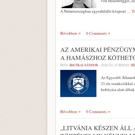
von Haselberggel, az
A Németországban egyedülálló központ
… To
Bővebben
0 Comments
AZ AMERIKAI PÉNZÜGY
A HAMÁSZHOZ KÖTHET
ÍRTA:
BACSKAI SÁNDOR
-
2026-01-23
ROVAT:
HÍ
Az Egyesült Államok
21-én szankciókkal s
befolyása alatt állta
Bővebben
0 Comments
„LITVÁNIA KÉSZEN ÁLL