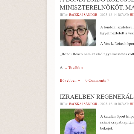
MINISZTERELNÖKÖT, MA
ÍRTA:
BACSKAI SÁNDOR
-
2025-12-14
ROVAT:
HÍ
A londoni születésű, 
figyelmeztetett a ves
A Vos Iz Neias hírpo
„Bondi Beach nem az első figyelmeztetés volt
A
… Tovább »
Bővebben
0 Comments
IZRAELBEN REGENERÁL
ÍRTA:
BACSKAI SÁNDOR
-
2025-12-10
ROVAT:
HÍ
A katalán Sport hírp
számú csapatkapitánya
békéjét.