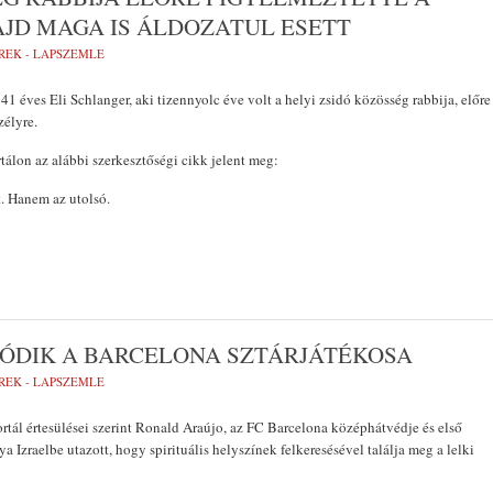
JD MAGA IS ÁLDOZATUL ESETT
REK - LAPSZEMLE
41 éves Eli Schlanger, aki tizennyolc éve volt a helyi zsidó közösség rabbija, előre
zélyre.
rtálon az alábbi szerkesztőségi cikk jelent meg:
. Hanem az utolsó.
ÓDIK A BARCELONA SZTÁRJÁTÉKOSA
REK - LAPSZEMLE
ortál értesülései szerint Ronald Araújo, az FC Barcelona középhátvédje és első
 Izraelbe utazott, hogy spirituális helyszínek felkeresésével találja meg a lelki