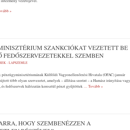
 intézmény vezetőjével.
vább »
EML
A K
ELH
TIS
MINISZTÉRIUM SZANKCIÓKAT VEZETETT BE
Ő FEDŐSZERVEZETEKKEL SZEMBEN
REK - LAPSZEMLE
 pénzügyminisztériumának Külföldi Vagyonellenőrzési Hivatala (OFAC) január
újtott több olyan szervezetet, amelyek – állítása szerint – a Hamász irányítása vag
k, és fedőszervek hálózatán keresztül pénzt gyűjtöttek
… Tovább »
 ARRA, HOGY SZEMBENÉZZEN A