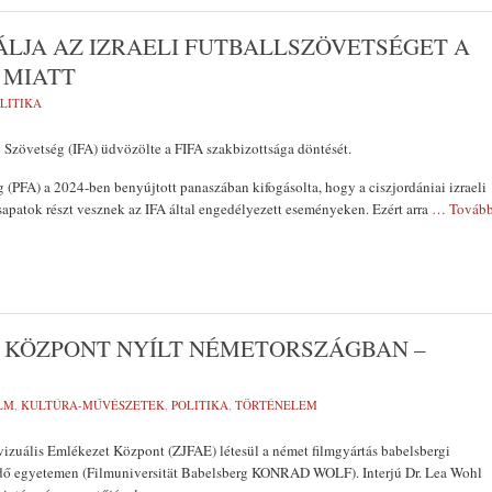
ÁLJA AZ IZRAELI FUTBALLSZÖVETSÉGET A
 MIATT
LITIKA
 Szövetség (IFA) üdvözölte a FIFA szakbizottsága döntését.
g (PFA) a 2024-ben benyújtott panaszában kifogásolta, hogy a ciszjordániai izraeli
patok részt vesznek az IFA által engedélyezett eseményeken. Ezért arra
… Továb
 KÖZPONT NYÍLT NÉMETORSZÁGBAN –
LM
,
KULTÚRA-MŰVÉSZETEK
,
POLITIKA
,
TÖRTÉNELEM
izuális Emlékezet Központ (ZJFAE) létesül a német filmgyártás babelsbergi
ő egyetemen (Filmuniversität Babelsberg KONRAD WOLF). Interjú Dr. Lea Wohl