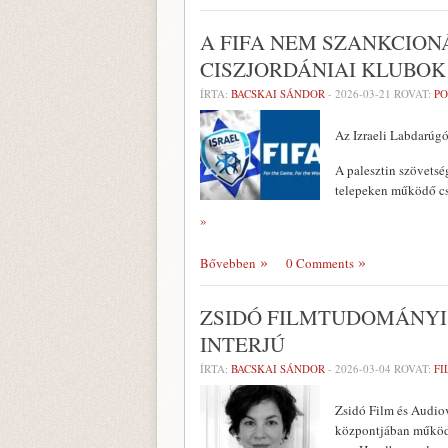
A FIFA NEM SZANKCION
CISZJORDÁNIAI KLUBOK
ÍRTA:
BACSKAI SÁNDOR
-
2026-03-21
ROVAT:
PO
Az Izraeli Labdarúgó
A palesztin szövetsé
telepeken működő csa
»
Bővebben
0 Comments
ZSIDÓ FILMTUDOMÁNYI
INTERJÚ
ÍRTA:
BACSKAI SÁNDOR
-
2026-03-04
ROVAT:
FI
Zsidó Film és Audiov
központjában működ