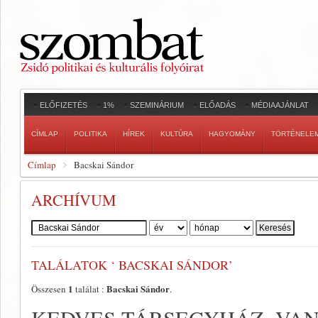
ELŐFIZETÉS
1%
SZEMINÁRIUM
ELŐADÁS
MÉDIAAJÁNLAT
CÍMLAP
POLITIKA
HÍREK
KULTÚRA
HAGYOMÁNY
TÖRTÉNELE
Címlap
Bacskai Sándor
ARCHÍVUM
Szerző:
TALÁLATOK ‘ BACSKAI SÁNDOR’
1
Bacskai Sándor
Összesen
találat :
.