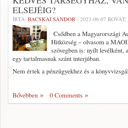
KEDVES TÁRSEGYHÁZ, VAN 
ELSEJÉIG?
ÍRTA:
BACSKAI SÁNDOR
-
2023-06-07
ROVAT:
Csődben a Magyarországi Au
Hitközség – olvasom a MAOI
szövegben is: nyílt levélként, a
egy tartalmasnak szánt interjúban.
Nem értek a pénzügyekhez és a könyvvizsg
Bővebben
0 Comments