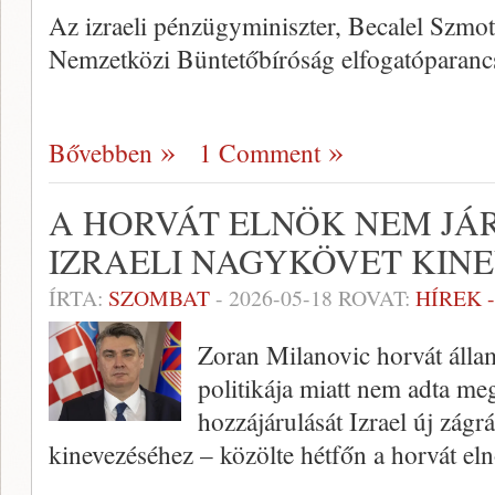
Az izraeli pénzügyminiszter, Becalel Szmot
Nemzetközi Büntetőbíróság elfogatóparanc
Bővebben
1 Comment
A HORVÁT ELNÖK NEM JÁR
IZRAELI NAGYKÖVET KIN
ÍRTA:
SZOMBAT
-
2026-05-18
ROVAT:
HÍREK 
Zoran Milanovic horvát állam
politikája miatt nem adta me
hozzájárulását Izrael új zág
kinevezéséhez – közölte hétfőn a horvát eln