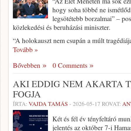
“Az Élet Menetén ma sok ezr
hogy soha többé ne ismétlő
legsötétebb borzalmai” – pos
közlekedési és beruházási miniszter.
“A holokauszt nem csupán a múlt tragédiáj
Tovább »
Bővebben
0 Comments
AKI EDDIG NEM AKARTA T
FOGJA
ÍRTA:
VAJDA TAMÁS
-
2026-05-17
ROVAT:
AN
Két és fél év tényfeltáró mu
jelentés az október 7-i Hama