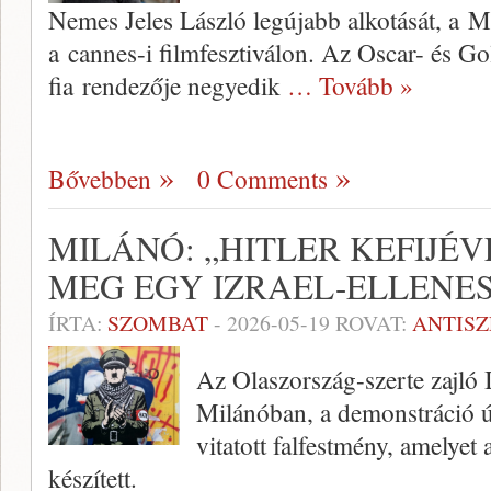
Nemes Jeles László legújabb alkotását, a M
a cannes-i filmfesztiválon. Az Oscar- és Go
fia rendezője negyedik
… Tovább »
Bővebben
0 Comments
MILÁNÓ: „HITLER KEFIJÉV
MEG EGY IZRAEL-ELLENE
ÍRTA:
SZOMBAT
-
2026-05-19
ROVAT:
ANTIS
Az Olaszország-szerte zajló I
Milánóban, a demonstráció ú
vitatott falfestmény, amelye
készített.