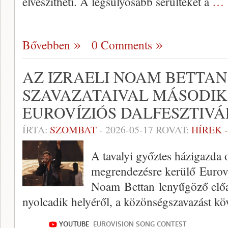
elveszítheti. A legsúlyosabb sérülteket a
… 
Bővebben
0 Comments
AZ IZRAELI NOAM BETTA
SZAVAZATAIVAL MÁSODIK
EUROVÍZIÓS DALFESZTIV
ÍRTA:
SZOMBAT
-
2026-05-17
ROVAT:
HÍREK 
A tavalyi győztes házigazda 
megrendezésre kerülő Eurovíz
Noam Bettan lenyűgöző előa
nyolcadik helyéről, a közönségszavazást kö