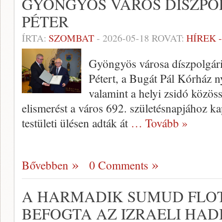
GYÖNGYÖS VÁROS DÍSZPO
PÉTER
ÍRTA:
SZOMBAT
-
2026-05-18
ROVAT:
HÍREK 
Gyöngyös városa díszpolgári
Pétert, a Bugát Pál Kórház n
valamint a helyi zsidó közös
elismerést a város 692. születésnapjához k
testületi ülésen adták át
… Tovább »
Bővebben
0 Comments
A HARMADIK SUMUD FLOTT
BEFOGTA AZ IZRAELI HAD