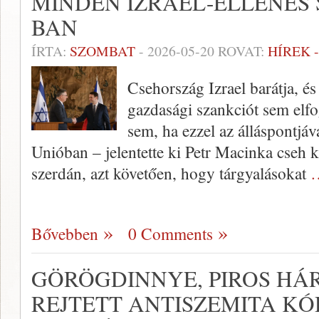
MINDEN IZRAEL-ELLENES 
BAN
ÍRTA:
SZOMBAT
-
2026-05-20
ROVAT:
HÍREK 
Csehország Izrael barátja, é
gazdasági szankciót sem elfo
sem, ha ezzel az álláspontjá
Unióban – jelentette ki Petr Macinka cseh
szerdán, azt követően, hogy tárgyalásokat
…
Bővebben
0 Comments
GÖRÖGDINNYE, PIROS HÁR
REJTETT ANTISZEMITA KÓ