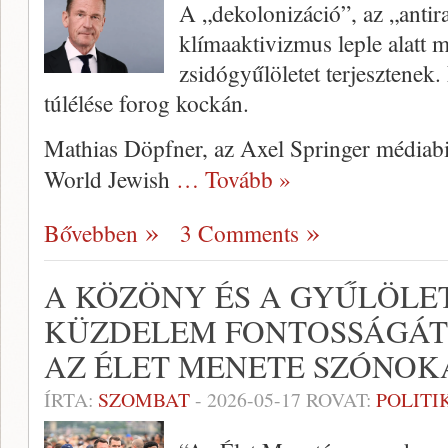
A „dekolonizáció”, az „antir
klímaaktivizmus leple alatt
zsidógyűlöletet terjesztenek
túlélése forog kockán.
Mathias Döpfner, az Axel Springer médiabi
World Jewish
… Tovább »
Bővebben
3 Comments
A KÖZÖNY ÉS A GYŰLÖLET
KÜZDELEM FONTOSSÁGÁT
AZ ÉLET MENETE SZÓNOK
ÍRTA:
SZOMBAT
-
2026-05-17
ROVAT:
POLITI