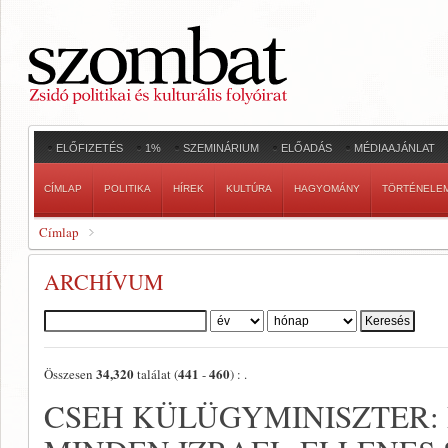
ELŐFIZETÉS
1%
SZEMINÁRIUM
ELŐADÁS
MÉDIAAJÁNLAT
CÍMLAP
POLITIKA
HÍREK
KULTÚRA
HAGYOMÁNY
TÖRTÉNELE
Címlap
ARCHÍVUM
Szerző:
34,320
441
460
Összesen
találat (
-
) :
.
CSEH KÜLÜGYMINISZTER: