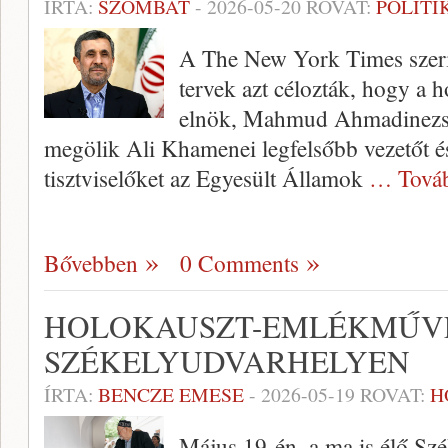
ÍRTA:
SZOMBAT
-
2026-05-20
ROVAT:
POLITI
A The New York Times szerin
tervek azt célozták, hogy a h
elnök, Mahmud Ahmadinezsad
megölik Ali Khamenei legfelsőbb vezetőt é
tisztviselőket az Egyesült Államok
… Tová
Bővebben
0 Comments
HOLOKAUSZT-EMLÉKMŰV
SZÉKELYUDVARHELYEN
ÍRTA:
BENCZE EMESE
-
2026-05-19
ROVAT:
H
Május 19-én, a ma is élő Sz