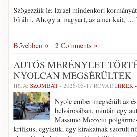
Szögezzük le: Izrael mindenkori kormányát,
bírálni. Ahogy a magyart, az amerikait,
… 
Bővebben
2 Comments
AUTÓS MERÉNYLET TÖRT
NYOLCAN MEGSÉRÜLTEK
ÍRTA:
SZOMBAT
-
2026-05-17
ROVAT:
HÍREK 
Nyolc ember megsérült az é
belvárosában, miután egy aut
Massimo Mezzetti polgármeste
kritikus, egyikük, egy kirakatnak szorult n