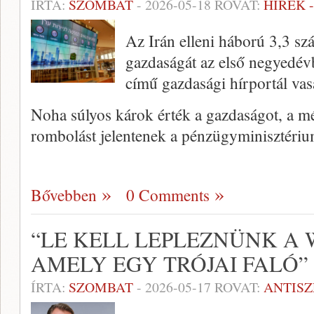
ÍRTA:
SZOMBAT
-
2026-05-18
ROVAT:
HÍREK 
Az Irán elleni háború 3,3 szá
gazdaságát az első negyedévb
című gazdasági hírportál vas
Noha súlyos károk érték a gazdaságot, a mé
rombolást jelentenek a pénzügyminisztéri
Bővebben
0 Comments
“LE KELL LEPLEZNÜNK A 
AMELY EGY TRÓJAI FALÓ”
ÍRTA:
SZOMBAT
-
2026-05-17
ROVAT:
ANTIS