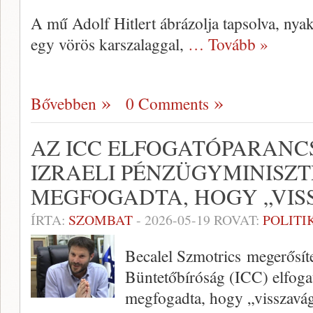
A mű Adolf Hitlert ábrázolja tapsolva, nyak
egy vörös karszalaggal,
… Tovább »
Bővebben
0 Comments
AZ ICC ELFOGATÓPARANC
IZRAELI PÉNZÜGYMINISZT
MEGFOGADTA, HOGY „VIS
ÍRTA:
SZOMBAT
-
2026-05-19
ROVAT:
POLITI
Becalel Szmotrics megerősít
Büntetőbíróság (ICC) elfogat
megfogadta, hogy „visszavá