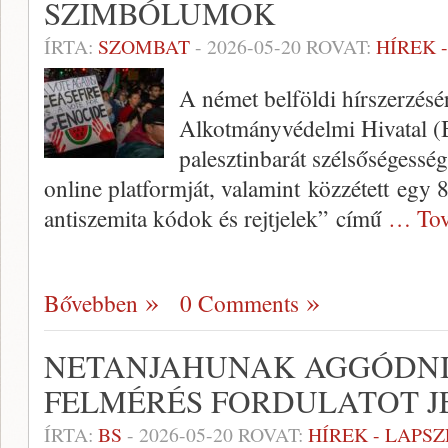
SZIMBÓLUMOK
ÍRTA:
SZOMBAT
-
2026-05-20
ROVAT:
HÍREK 
A német belföldi hírszerzésér
Alkotmányvédelmi Hivatal (B
palesztinbarát szélsőségesség
online platformját, valamint közzétett egy 8
antiszemita kódok és rejtjelek” című
… Tov
Bővebben
0 Comments
NETANJAHUNAK AGGÓDNIA
FELMÉRÉS FORDULATOT J
ÍRTA:
BS
-
2026-05-20
ROVAT:
HÍREK - LAPS