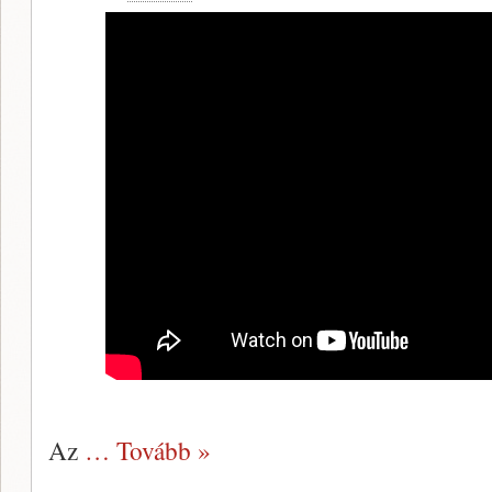
Az
… Tovább »