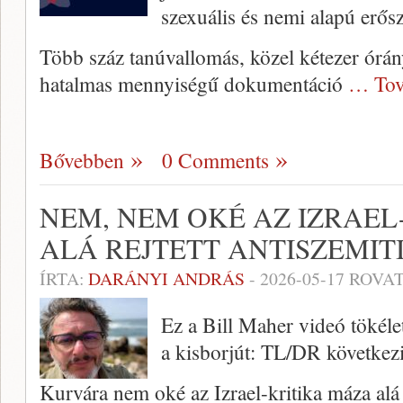
szexuális és nemi alapú erős
Több száz tanúvallomás, közel kétezer órán
hatalmas mennyiségű dokumentáció
… Tov
Bővebben
0 Comments
NEM, NEM OKÉ AZ IZRAEL
ALÁ REJTETT ANTISZEMIT
ÍRTA:
DARÁNYI ANDRÁS
-
2026-05-17
ROVAT
Ez a Bill Maher videó tökéle
a kisborjút: TL/DR következ
Kurvára nem oké az Izrael-kritika máza alá 