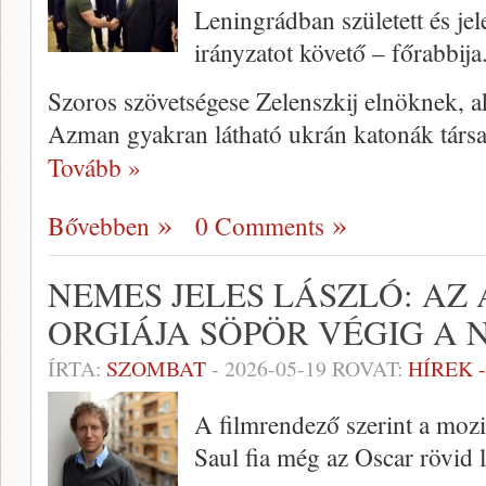
Leningrádban született és j
irányzatot követő – főrabbija
Szoros szövetségese Zelenszkij elnöknek, a
Azman gyakran látható ukrán katonák társ
Tovább »
Bővebben
0 Comments
NEMES JELES LÁSZLÓ: AZ
ORGIÁJA SÖPÖR VÉGIG A
ÍRTA:
SZOMBAT
-
2026-05-19
ROVAT:
HÍREK 
A filmrendező szerint a mozi
Saul fia még az Oscar rövid l