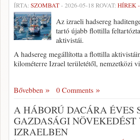
ÍRTA:
SZOMBAT
-
2026-05-18
ROVAT:
HÍREK 
Az izraeli hadsereg haditen
tartó újabb flottilla feltartózta
aktivistái.
A hadsereg megállította a flottilla aktivistá
kilométerre Izrael területétől, nemzetközi 
Bővebben
0 Comments
A HÁBORÚ DACÁRA ÉVES 
GAZDASÁGI NÖVEKEDÉST
IZRAELBEN