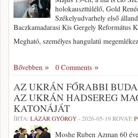
holokauszttúlélő, Gold Renée
Székelyudvarhely első állan
Baczkamadarasi Kis Gergely Református K
Megható, személyes hangulatú megemléke
Bővebben
0 Comments
AZ UKRÁN FŐRABBI BUDA
AZ UKRÁN HADSEREG MA
KATONÁJÁT
ÍRTA:
LÁZÁR GYÖRGY
-
2026-05-19
ROVAT:
P
Moshe Ruben Azman 60 éves