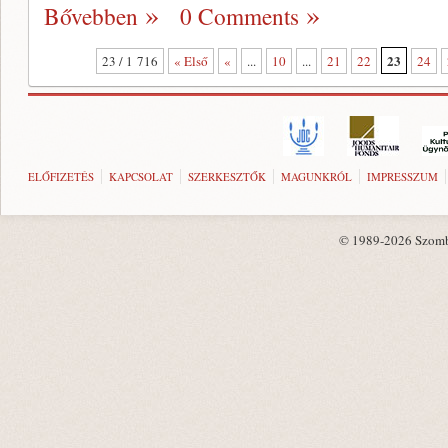
Bővebben
0 Comments
23
23 / 1 716
« Első
«
...
10
...
21
22
24
ELŐFIZETÉS
KAPCSOLAT
SZERKESZTŐK
MAGUNKRÓL
IMPRESSZUM
© 1989-2026 Szombat