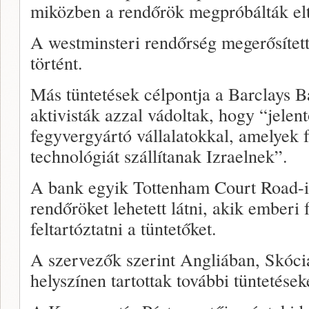
miközben a rendőrök megpróbálták eltá
A westminsteri rendőrség megerősített
történt.
Más tüntetések célpontja a Barclays Ba
aktivisták azzal vádoltak, hogy “jelen
fegyvergyártó vállalatokkal, amelyek 
technológiát szállítanak Izraelnek”.
A bank egyik Tottenham Court Road-i f
rendőröket lehetett látni, akik emberi 
feltartóztatni a tüntetőket.
A szervezők szerint Angliában, Skóc
helyszínen tartottak további tüntetések