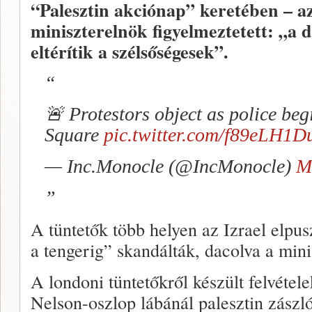
“Palesztin akciónap” keretében – a
miniszterelnök figyelmeztetett: „a
eltérítik a szélsőségesek”.
🚨 Protestors object as police beg
Square
pic.twitter.com/f89eLH1
— Inc.Monocle (@IncMonocle)
M
A tüntetők több helyen az Izrael elpusz
a tengerig” skandálták, dacolva a min
A londoni tüntetőkről készült felvétele
Nelson-oszlop lábánál palesztin zászló