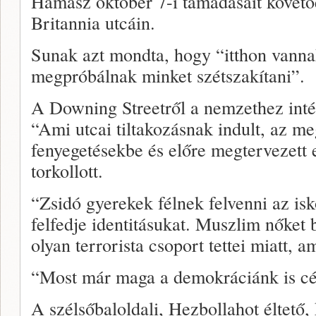
Hamász október 7-i támadásait követő
Britannia utcáin.
Sunak azt mondta, hogy “itthon vanna
megpróbálnak minket szétszakítani”.
A Downing Streetről a nemzethez intéz
“Ami utcai tiltakozásnak indult, az me
fenyegetésekbe és előre megtervezett
torkollott.
“Zsidó gyerekek félnek felvenni az is
felfedje identitásukat. Muszlim nőket
olyan terrorista csoport tettei miatt,
“Most már maga a demokráciánk is cé
A szélsőbaloldali, Hezbollahot éltet