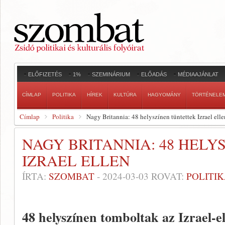
ELŐFIZETÉS
1%
SZEMINÁRIUM
ELŐADÁS
MÉDIAAJÁNLAT
CÍMLAP
POLITIKA
HÍREK
KULTÚRA
HAGYOMÁNY
TÖRTÉNELE
Címlap
Politika
Nagy Britannia: 48 helyszínen tüntettek Izrael elle
NAGY BRITANNIA: 48 HEL
IZRAEL ELLEN
ÍRTA:
SZOMBAT
-
2024-03-03
ROVAT:
POLITI
48 helyszínen tomboltak az Izrael-el