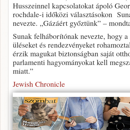
Husszeinnel kapcsolatokat ápoló Geo
rochdale-i időközi választásokon Sun
nevezte. „Gázáért győztünk” – mondt
Sunak felháborítónak nevezte, hogy a
üléseket és rendezvényeket rohamozt
érzik magukat biztonságban saját otth
parlamenti hagyományokat kell megsza
miatt.”
Jewish Chronicle