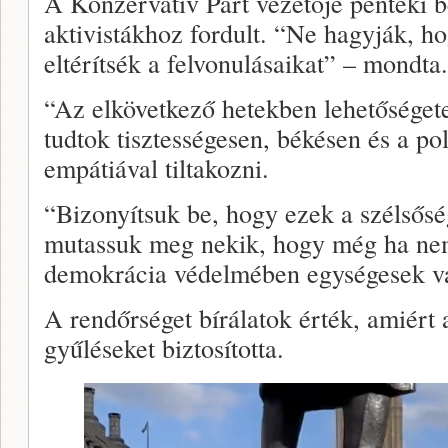
A Konzervatív Párt vezetője pénteki 
aktivistákhoz fordult. “Ne hagyják, h
eltérítsék a felvonulásaikat” – mondta.
“Az elkövetkező hetekben lehetősége
tudtok tisztességesen, békésen és a pol
empátiával tiltakozni.
“Bizonyítsuk be, hogy ezek a szélsősé
mutassuk meg nekik, hogy még ha nem 
demokrácia védelmében egységesek v
A rendőrséget bírálatok érték, amiért 
gyűléseket biztosította.