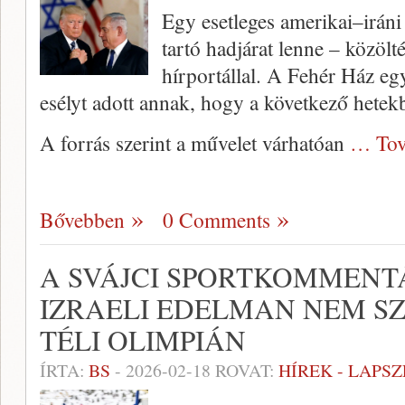
Egy esetleges amerikai–iráni
tartó hadjárat lenne – közöl
hírportállal. A Fehér Ház egy
esélyt adott annak, hogy a következő hetekb
A forrás szerint a művelet várhatóan
… Tov
Bővebben
0 Comments
A SVÁJCI SPORTKOMMENT
IZRAELI EDELMAN NEM S
TÉLI OLIMPIÁN
ÍRTA:
BS
-
2026-02-18
ROVAT:
HÍREK - LAPS