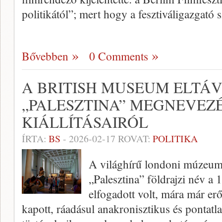
politikától”; mert hogy a fesztiváligazgató 
Bővebben
0 Comments
A BRITISH MUSEUM ELTÁV
„PALESZTINA” MEGNEVEZÉ
KIÁLLÍTÁSAIRÓL
ÍRTA:
BS
-
2026-02-17
ROVAT:
POLITIKA
A világhírű londoni múzeum 
„Palesztina” földrajzi név a 
elfogadott volt, mára már erős
kapott, ráadásul anakronisztikus és pontatla