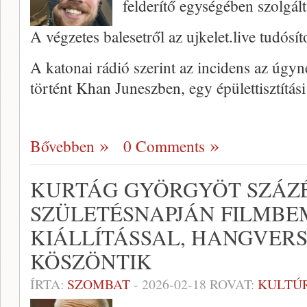
felderítő egységében szolgált
A végzetes balesetről az ujkelet.live tudósíto
A katonai rádió szerint az incidens az úgyn
történt Khan Juneszben, egy épülettisztítás
Bővebben
0 Comments
KURTÁG GYÖRGYÖT SZÁZ
SZÜLETÉSNAPJÁN FILMBE
KIÁLLÍTÁSSAL, HANGVER
KÖSZÖNTIK
ÍRTA:
SZOMBAT
-
2026-02-18
ROVAT:
KULTÚ