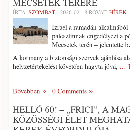
MECSETEK TERÉRE
ÍRTA:
SZOMBAT
-
2026-02-18
ROVAT:
HÍREK 
Izrael a ramadán alkalmából t
palesztinnak engedélyezi a pé
Mecsetek terén – jelentette b
A kormány a biztonsági szervek ajánlása al
helyzetértékelést követően hagyta jóvá,
… T
Bővebben
0 Comments
HELLÓ 60! – „FRICI”, A M
KÖZÖSSÉGI ÉLET MEGHAT
KEREK ÉVFORDULÓJA