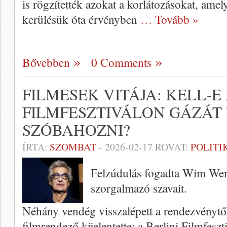
is rögzítették azokat a korlátozásokat, ame
kerülésük óta érvényben
… Tovább »
Bővebben
0 Comments
FILMESEK VITÁJA: KELL-E 
FILMFESZTIVÁLON GÁZÁT
SZÓBAHOZNI?
ÍRTA:
SZOMBAT
-
2026-02-17
ROVAT:
POLITI
Felzúdulás fogadta Wim Wend
szorgalmazó szavait.
Néhány vendég visszalépett a rendezvénytő
filmrendező kijelentette: a Berlini Filmfesz