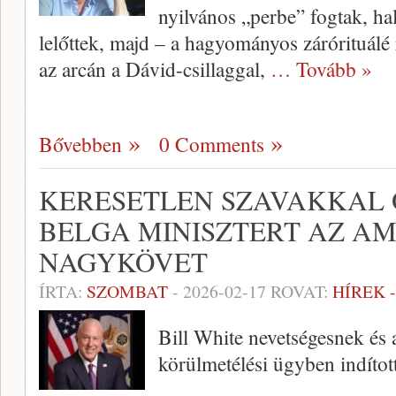
nyilvános „perbe” fogtak, halá
lelőttek, majd – a hagyományos zárórituálé r
az arcán a Dávid-csillaggal,
… Tovább »
Bővebben
0 Comments
KERESETLEN SZAVAKKAL 
BELGA MINISZTERT AZ AM
NAGYKÖVET
ÍRTA:
SZOMBAT
-
2026-02-17
ROVAT:
HÍREK 
Bill White nevetségesnek és 
körülmetélési ügyben indítot