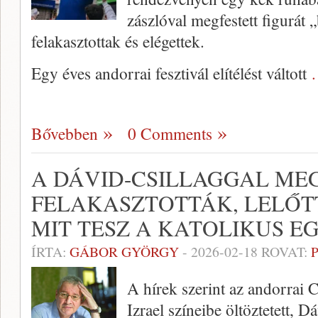
zászlóval megfestett figurát „
felakasztottak és elégettek.
Egy éves andorrai fesztivál elítélést váltott
Bővebben
0 Comments
A DÁVID-CSILLAGGAL ME
FELAKASZTOTTÁK, LELŐTT
MIT TESZ A KATOLIKUS E
ÍRTA:
GÁBOR GYÖRGY
-
2026-02-18
ROVAT:
A hírek szerint az andorrai 
Izrael színeibe öltöztetett, D