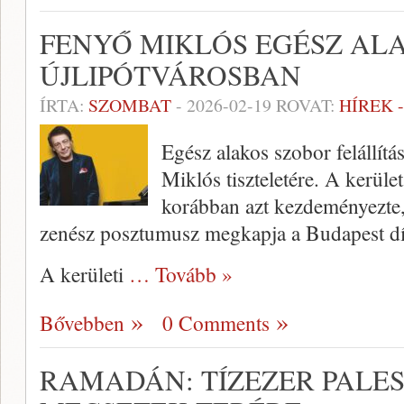
FENYŐ MIKLÓS EGÉSZ AL
ÚJLIPÓTVÁROSBAN
ÍRTA:
SZOMBAT
-
2026-02-19
ROVAT:
HÍREK 
Egész alakos szobor felállítás
Miklós tiszteletére. A kerüle
korábban azt kezdeményezte,
zenész posztumusz megkapja a Budapest dís
A kerületi
… Tovább »
Bővebben
0 Comments
RAMADÁN: TÍZEZER PALES