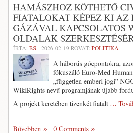
HAMÁSZHOZ KÖTHETŐ CI
FIATALOKAT KÉPEZ KI AZ 
GÁZÁVAL KAPCSOLATOS W
OLDALAK SZERKESZTÉSÉ
ÍRTA:
BS
-
2026-02-19
ROVAT:
POLITIKA
A háborús gócpontokra, azon 
fókuszáló Euro-Med Human 
„független emberi jogi” NGO 
WikiRights nevű programjának újabb forduló
A projekt keretében tizenkét fiatalt
… Tová
Bővebben
0 Comments