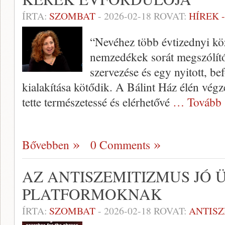
ÍRTA:
SZOMBAT
-
2026-02-18
ROVAT:
HÍREK 
“Nevéhez több évtizednyi k
nemzedékek sorát megszólít
szervezése és egy nyitott, be
kialakítása kötődik. A Bálint Ház élén vég
tette természetessé és elérhetővé
… Tovább 
Bővebben
0 Comments
AZ ANTISZEMITIZMUS JÓ 
PLATFORMOKNAK
ÍRTA:
SZOMBAT
-
2026-02-18
ROVAT:
ANTIS