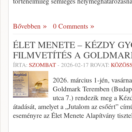
történelmileg semleges helymeghatározásn
Bővebben
0 Comments
ÉLET MENETE – KÉZDY GY
FILMVETÍTÉS A GOLDMA
ÍRTA:
SZOMBAT
-
2026-02-17
ROVAT:
KÖZÖS
2026. március 1-jén, vasárna
Goldmark Teremben (Budapes
utca 7.) rendezik meg a Kéz
átadását, amelyet a „Jutalom az esőért” című
eseményre az Élet Menete Alapítvány tiszte