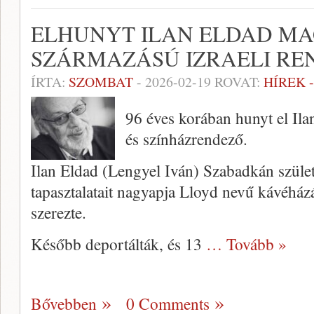
ELHUNYT ILAN ELDAD M
SZÁRMAZÁSÚ IZRAELI RE
ÍRTA:
SZOMBAT
-
2026-02-19
ROVAT:
HÍREK 
96 éves korában hunyt el Ilan 
és színházrendező.
Ilan Eldad (Lengyel Iván) Szabadkán születe
tapasztalatait nagyapja Lloyd nevű kávéhá
szerezte.
Később deportálták, és 13
… Tovább »
Bővebben
0 Comments