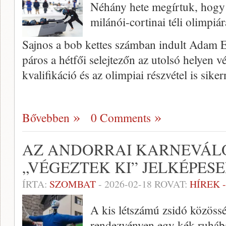
Néhány hete megírtuk, hogy a
milánói-cortinai téli olimpiár
Sajnos a bob kettes számban indult Ada
páros a hétfői selejtezőn az utolsó helyen v
kvalifikáció és az olimpiai részvétel is sike
Bővebben
0 Comments
AZ ANDORRAI KARNEVÁLO
„VÉGEZTEK KI” JELKÉPES
ÍRTA:
SZOMBAT
-
2026-02-18
ROVAT:
HÍREK 
A kis létszámú zsidó közössé
rendezvényen egy kék ruhába ö