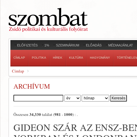
ELŐFIZETÉS
1%
SZEMINÁRIUM
ELŐADÁS
MÉDIAAJÁNLAT
CÍMLAP
POLITIKA
HÍREK
KULTÚRA
HAGYOMÁNY
TÖRTÉNELE
Címlap
ARCHÍVUM
Szerző:
34,330
981
1000
Összesen
találat (
-
) :
.
GIDEON SZÁR AZ ENSZ-BE