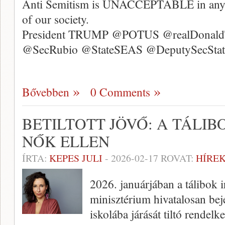
Anti Semitism is UNACCEPTABLE in any f
of our society.
President TRUMP @POTUS @realDonal
@SecRubio @StateSEAS @DeputySecSta
Bővebben
0 Comments
BETILTOTT JÖVŐ: A TÁLI
NŐK ELLEN
ÍRTA:
KEPES JULI
-
2026-02-17
ROVAT:
HÍREK
2026. januárjában a tálibok i
minisztérium hivatalosan bej
iskolába járását tiltó rendel