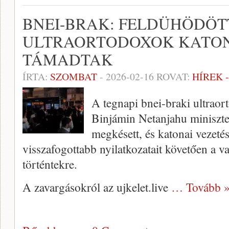
BNEI-BRAK: FELDÜHÖDÖT
ULTRAORTODOXOK KATO
TÁMADTAK
ÍRTA:
SZOMBAT
-
2026-02-16
ROVAT:
HÍREK 
A tegnapi bnei-braki ultraor
Binjámin Netanjahu miniszte
megkésett, és katonai vezetés
visszafogottabb nyilatkozatait követően a val
történtekre.
A zavargásokról az ujkelet.live
… Tovább 