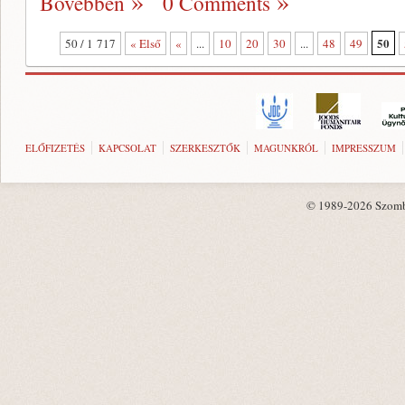
Bővebben
0 Comments
50
50 / 1 717
« Első
«
...
10
20
30
...
48
49
ELŐFIZETÉS
KAPCSOLAT
SZERKESZTŐK
MAGUNKRÓL
IMPRESSZUM
© 1989-2026 Szombat