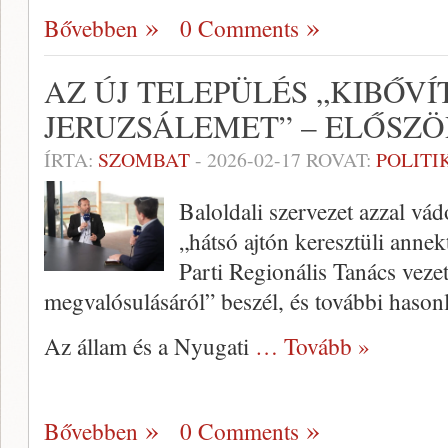
Bővebben
0 Comments
AZ ÚJ TELEPÜLÉS „KIBŐVÍ
JERUZSÁLEMET” – ELŐSZÖ
ÍRTA:
SZOMBAT
-
2026-02-17
ROVAT:
POLITI
Baloldali szervezet azzal vád
„hátsó ajtón keresztüli annek
Parti Regionális Tanács vezet
megvalósulásáról” beszél, és további hasonl
Az állam és a Nyugati
… Tovább »
Bővebben
0 Comments