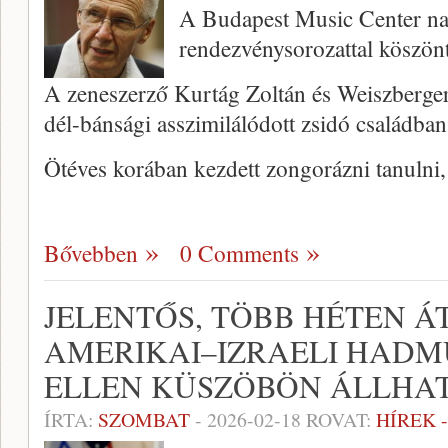
A Budapest Music Center n
rendezvénysorozattal köszönt
A zeneszerző Kurtág Zoltán és Weiszberger
dél-bánsági asszimilálódott zsidó családba
Ötéves korában kezdett zongorázni tanulni
Bővebben
0 Comments
JELENTŐS, TÖBB HÉTEN Á
AMERIKAI–IZRAELI HADM
ELLEN KÜSZÖBÖN ÁLLHA
ÍRTA:
SZOMBAT
-
2026-02-18
ROVAT:
HÍREK 