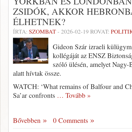
YORKBAN ÉS LONDONBAN
ZSIDÓK, AKKOR HEBRONB
ÉLHETNEK?
ÍRTA:
SZOMBAT
-
2026-02-19
ROVAT:
POLITI
Gideon Szár izraeli külügymin
kollégáját az ENSZ Biztonsá
szóló ülésén, amelyet Nagy-B
alatt hívtak össze.
WATCH: ‘What remains of Balfour and Chu
Sa’ar confronts
… Tovább »
Bővebben
0 Comments