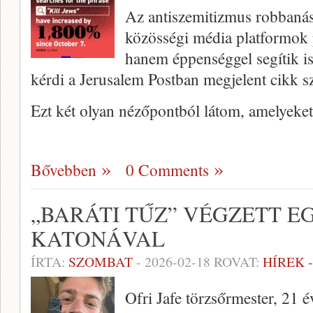
Az antiszemitizmus robbanáss
közösségi média platformok
hanem éppenséggel segítik is
kérdi a Jerusalem Postban megjelent cikk s
Ezt két olyan nézőpontból látom, amelyeke
Bővebben
0 Comments
„BARÁTI TŰZ” VÉGZETT EG
KATONÁVAL
ÍRTA:
SZOMBAT
-
2026-02-18
ROVAT:
HÍREK 
Ofri Jafe törzsőrmester, 21 é