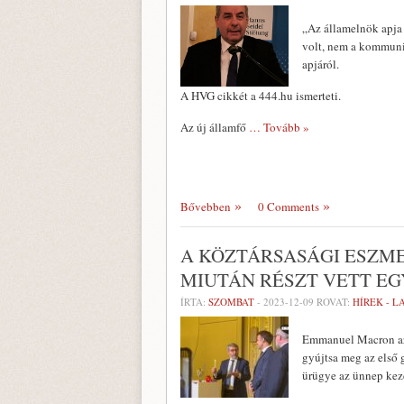
„Az államelnök apja 
volt, nem a kommunis
apjáról.
A HVG cikkét a 444.hu ismerteti.
Az új államfő
… Tovább »
Bővebben
0 Comments
A KÖZTÁRSASÁGI ESZM
MIUTÁN RÉSZT VETT E
ÍRTA:
SZOMBAT
-
2023-12-09
ROVAT:
HÍREK - 
Emmanuel Macron az 
gyújtsa meg az első g
ürügye az ünnep kezd