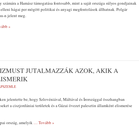
y számára a Hamász támogatása fontosabb, mint a saját országa súlyos gondjainak
 elleni hágai per mögött politikai és anyagi megfontolások állhatnak. Polgár
u-n jelent meg.
vább »
RIZMUST JUTALMAZZÁK AZOK, AKIK A
LISMERIK
LAPSZEMLE
en jelentette be, hogy Szlovéniával, Máltával és Írországgal összhangban
seket a ciszjordániai területek és a Gázai övezet palesztin államként elismerése
ópai ország, amelyik
… Tovább »