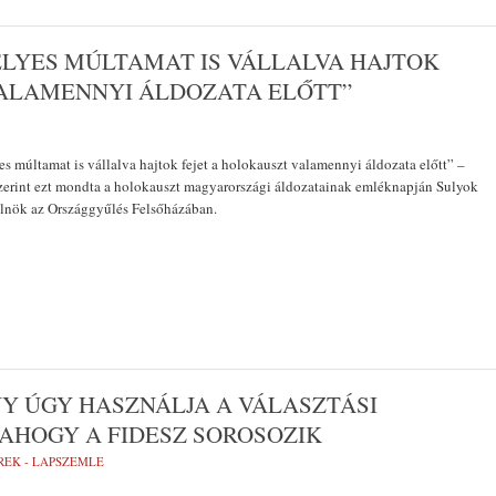
ÉLYES MÚLTAMAT IS VÁLLALVA HAJTOK
VALAMENNYI ÁLDOZATA ELŐTT”
es múltamat is vállalva hajtok fejet a holokauszt valamennyi áldozata előtt” –
zerint ezt mondta a holokauszt magyarországi áldozatainak emléknapján Sulyok
elnök az Országgyűlés Felsőházában.
Y ÚGY HASZNÁLJA A VÁLASZTÁSI
AHOGY A FIDESZ SOROSOZIK
REK - LAPSZEMLE