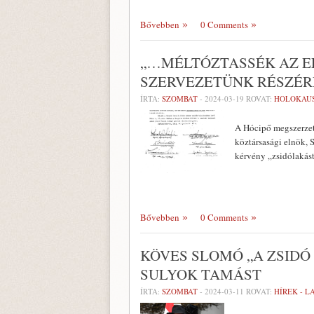
Bővebben
0 Comments
„…MÉLTÓZTASSÉK AZ 
SZERVEZETÜNK RÉSZÉRE
ÍRTA:
SZOMBAT
-
2024-03-19
ROVAT:
HOLOKAU
A Hócipő megszerzet
köztársasági elnök, 
kérvény „zsidólakás
Bővebben
0 Comments
KÖVES SLOMÓ „A ZSID
SULYOK TAMÁST
ÍRTA:
SZOMBAT
-
2024-03-11
ROVAT:
HÍREK - 