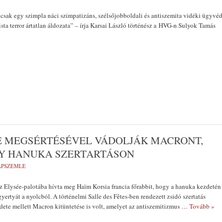
csak egy szimpla náci szimpatizáns, szélsőjobboldali és antiszemita vidéki ügyvé
ta terror ártatlan áldozata” – írja Karsai László történész a HVG-n Sulyok Tamás
E MEGSÉRTÉSÉVEL VÁDOLJÁK MACRONT,
GY HANUKA SZERTARTÁSON
LAPSZEMLE
Elysée-palotába hívta meg Haïm Korsia francia főrabbit, hogy a hanuka kezdetén
yertyát a nyolcból. A történelmi Salle des Fêtes-ben rendezett zsidó szertatás
ete mellett Macron kitüntetése is volt, amelyet az antiszemitizmus
… Tovább »