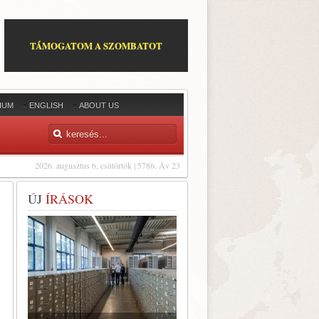
TÁMOGATOM A SZOMBATOT
IUM
ENGLISH
ABOUT US
2026. augusztus 6, csütörtök | 5786. Áv 23
ÚJ
ÍRÁSOK