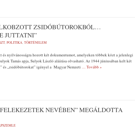
ELKOBZOTT ZSIDÓBÚTOROKBÓL…
 JUTTATNI”
SZT
,
POLITIKA
,
TÖRTÉNELEM
t és nyilvánosságra hozott két dokumentumot, amelyeken többek közt a jelenlegi
Sulyok Tamás apja, Sulyok László aláírása olvasható. Az 1944 júniusában kelt két
t” és „zsidóbútorokat” igényel a Magyar Nemzeti
… Tovább »
Ó FELEKEZETEK NEVÉBEN” MEGÁLDOTTA
LAPSZEMLE