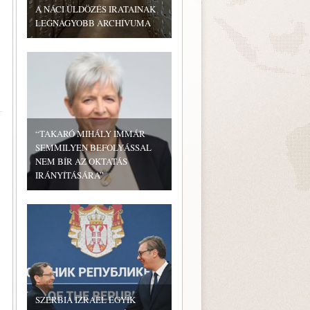
A NÁCI ÜLDÖZÉS IRATAINAK
LEGNAGYOBB ARCHÍVUMA
“TAKARÓ MIHÁLY IMMÁR
SEMMILYEN BEFOLYÁSSAL
NEM BÍR AZ OKTATÁS
IRÁNYÍTÁSÁRA”
SZERBIA IZRAEL EGYIK