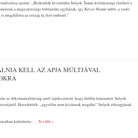
tudósítása szerint :„Beiktatták hivatalába Sulyok Tamás köztársasági elnököt a
emónián a magyarországi történelmi egyházak, így Köves Slomó rabbi, a zsidó
 is megáldotta az ország új első emberét.”
LNIA KELL AZ APJA MÚLTJÁVAL
SOKRA
ére az Alkotmánybíróság arról tájékoztatott, hogy hétfőn lemondott Sulyok
posztjáról. Hozzátették: „egyelőre nem kívánnak reagálni” Sulyok édesapjának
írásában kiderítette:
… Tovább »