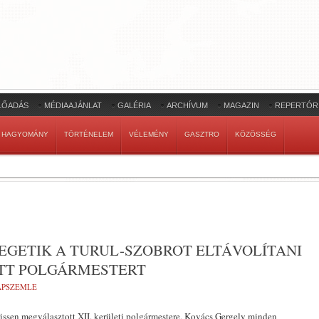
LŐADÁS
MÉDIAAJÁNLAT
GALÉRIA
ARCHÍVUM
MAGAZIN
REPERTÓR
HAGYOMÁNY
TÖRTÉNELEM
VÉLEMÉNY
GASZTRO
KÖZÖSSÉG
EGETIK A TURUL-SZOBROT ELTÁVOLÍTANI
TT POLGÁRMESTERT
LAPSZEMLE
issen megválasztott XII. kerületi polgármestere, Kovács Gergely minden