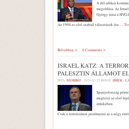
A dél-afrikai kormán
megoldása. Az Izrael
György írása a HVG.h
Az 1994-es első szabad választások óta
… To
Bővebben
0 Comments
ISRAEL KATZ: A TERRO
PALESZTIN ÁLLAMOT E
ÍRTA:
SZOMBAT
-
2024-03-25
ROVAT:
HÍREK - 
Spanyolország péntek
megteszi az első lépé
érdekében.
Csak a terrorizmust jutalmazná az a négy eur