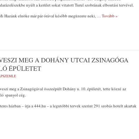
darázsfészekbe nyúlt a kerület sokat vitatott Turul szobrának elbontási tervével.
 Mi Hazánk elnöke már pár órával később megüzente neki,
… Tovább »
VESZI MEG A DOHÁNY UTCAI ZSINAGÓGA
LÓ ÉPÜLETET
LAPSZEMLE
veszi meg a Zsinagógával összeépült Dohány u. 10. épületét, tette közzé az
kló spanyol cég.
eres házban – írja a 444.hu – a legutóbbi tervek szerint 291 szobás hotelt akartak