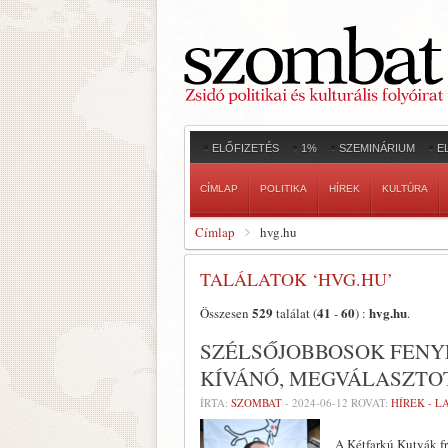
ELŐFIZETÉS
1%
SZEMINÁRIUM
E
CÍMLAP
POLITIKA
HÍREK
KULTÚRA
Címlap
hvg.hu
TALÁLATOK ‘HVG.HU’
529
41
60
hvg.hu
Összesen
találat (
-
) :
.
SZÉLSŐJOBBOSOK FENY
KÍVÁNÓ, MEGVÁLASZTO
ÍRTA:
SZOMBAT
-
2024-06-12
ROVAT:
HÍREK - 
A Kétfarkú Kutyák fr