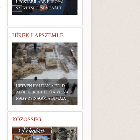
LEGSTABILABB EURÓPAI
SZÖVETSÉGESÉVÉ VÁLT
HÍREK-LAPSZEMLE
SZŰK TÖBBSÉGGEL GYŐZÖTT
A MICHIGANI DEMOKRATA
ELŐVÁLASZTÁSON A
RADIKÁLIS BALOLDALI
SZÁRNYHOZ SOROLT...
KÖZÖSSÉG