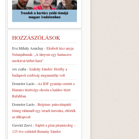
HOZZÁSZÓLÁSOK
Eva Mihály Amichay
-
Elrabolt túsz anyja
Netanjahunak: „A lányom egy hamaszos
unokával térhet haza”
sós csaba
-
Szakály Sándor: Horthy a
budapesti zsidóság megmentője volt
Domotor Laslo
-
Az IDF gyanúja szerint a
Hamász tüzérsége okozta a halálos tüzet
Rafahban
Domotor Laslo
-
Belgium: palesztinpárti
tömeg rátámadt egy izraeli turistára, eltörték
az állkapcsát
Gavriel Zeevi
-
Sáptól a gízai piramisokig –
125 éve született Benamy Sándor