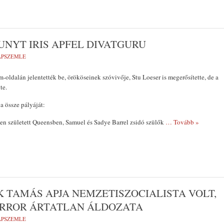
UNYT IRIS APFEL DIVATGURU
LAPSZEMLE
m-oldalán jelentették be, örököseinek szóvivője, Stu Loeser is megerősítette, de a
te.
a össze pályáját:
ven született Queensben, Samuel és Sadye Barrel zsidó szülők
… Tovább »
K TAMÁS APJA NEMZETISZOCIALISTA VOLT,
RROR ÁRTATLAN ÁLDOZATA
LAPSZEMLE