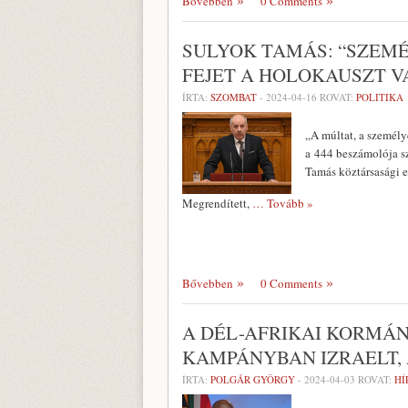
Bővebben
0 Comments
SULYOK TAMÁS: “SZEM
FEJET A HOLOKAUSZT 
ÍRTA:
SZOMBAT
-
2024-04-16
ROVAT:
POLITIKA
„A múltat, a személy
a 444 beszámolója s
Tamás köztársasági 
Megrendített,
… Tovább »
Bővebben
0 Comments
A DÉL-AFRIKAI KORMÁN
KAMPÁNYBAN IZRAELT, 
ÍRTA:
POLGÁR GYÖRGY
-
2024-04-03
ROVAT:
HÍ