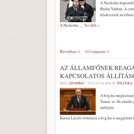
A Neokohn hírportál 
Budai Várban. A cer
felekezetek nevében,
A Neokohn
… Tovább »
Bővebben
0 Comments
AZ ÁLLAMFŐNEK REAGÁ
KAPCSOLATOS ÁLLÍTÁ
ÍRTA:
SZOMBAT
-
2024-03-04
ROVAT:
POLITIKA
A hvg.hu megkeresés
Tamás az Ab-elnöki 
múltjára.
Karsai László történész a hvg.hu-n megjelent 