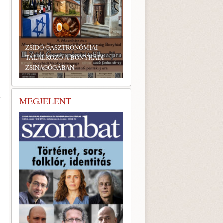
ZSIDÓ GASZTRONÓMIAI
TALÁLKOZÓ A BONYHÁDI
ZSINAGÓGÁBAN
MEGJELENT