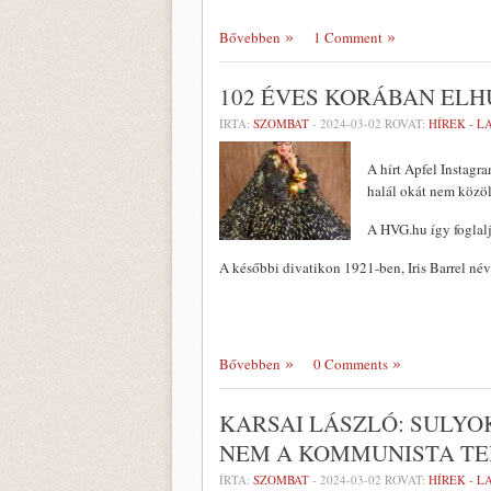
Bővebben
1 Comment
102 ÉVES KORÁBAN ELH
ÍRTA:
SZOMBAT
-
2024-03-02
ROVAT:
HÍREK - 
A hírt Apfel Instagra
halál okát nem közöl
A HVG.hu így foglalj
A későbbi divatikon 1921-ben, Iris Barrel né
Bővebben
0 Comments
KARSAI LÁSZLÓ: SULYO
NEM A KOMMUNISTA TE
ÍRTA:
SZOMBAT
-
2024-03-02
ROVAT:
HÍREK - 