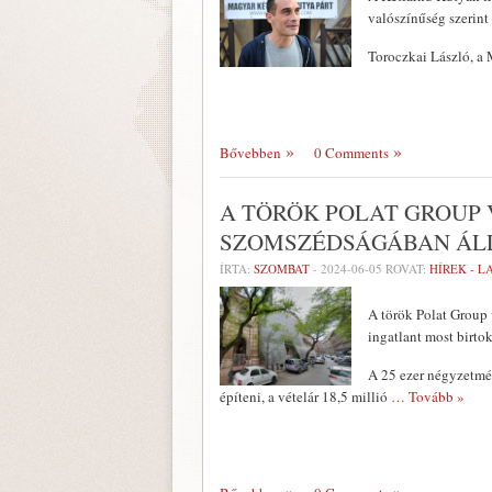
valószínűség szerint 
Toroczkai László, a
Bővebben
0 Comments
A TÖRÖK POLAT GROUP 
SZOMSZÉDSÁGÁBAN ÁL
ÍRTA:
SZOMBAT
-
2024-06-05
ROVAT:
HÍREK - 
A török Polat Group 
ingatlant most birto
A 25 ezer négyzetmét
építeni, a vételár 18,5 millió
… Tovább »