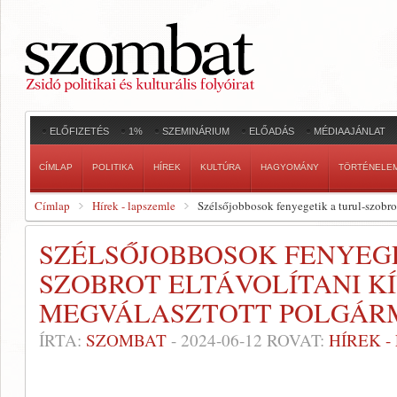
ELŐFIZETÉS
1%
SZEMINÁRIUM
ELŐADÁS
MÉDIAAJÁNLAT
CÍMLAP
POLITIKA
HÍREK
KULTÚRA
HAGYOMÁNY
TÖRTÉNELE
Címlap
Hírek - lapszemle
Szélsőjobbosok fenyegetik a turul-szobro
SZÉLSŐJOBBOSOK FENYEGE
SZOBROT ELTÁVOLÍTANI K
MEGVÁLASZTOTT POLGÁR
ÍRTA:
SZOMBAT
-
2024-06-12
ROVAT:
HÍREK 