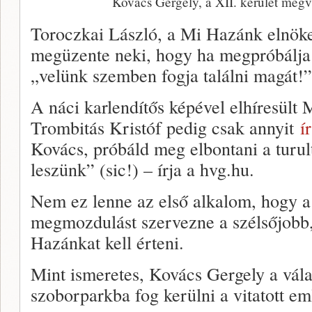
Kovács Gergely, a XII. kerület megv
Toroczkai László, a Mi Hazánk elnöke
megüzente neki, hogy ha megpróbálja e
„velünk szemben fogja találni magát!”
A náci karlendítős képével elhíresült 
Trombitás Kristóf pedig csak annyit
í
Kovács, próbáld meg elbontani a turult.
leszünk” (sic!) – írja a hvg.hu.
Nem ez lenne az első alkalom, hogy a
megmozdulást szervezne a szélsőjobb,
Hazánkat kell érteni.
Mint ismeretes, Kovács Gergely a válas
szoborparkba fog kerülni a vitatott e