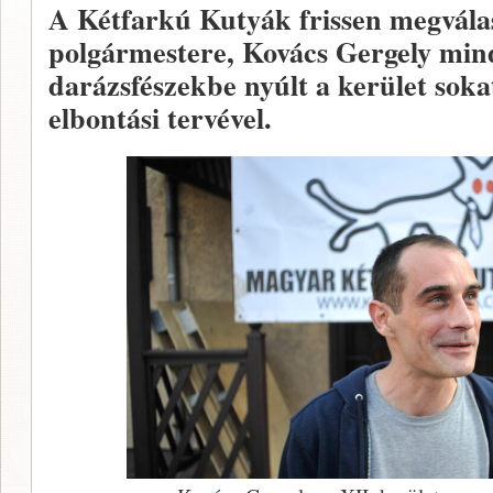
A Kétfarkú Kutyák frissen megválas
polgármestere, Kovács Gergely mind
darázsfészekbe nyúlt a kerület soka
elbontási tervével.