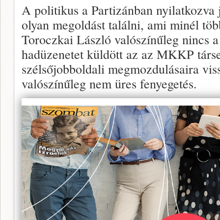
A politikus a Partizánban nyilatkozva
olyan megoldást találni, ami minél tö
Toroczkai László valószínűleg nincs a
hadüzenetet küldött az az MKKP társe
szélsőjobboldali megmozdulásaira vi
valószínűleg nem üres fenyegetés.