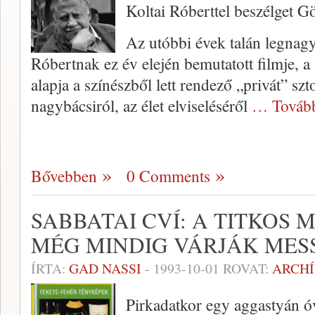
Koltai Róberttel beszélget Gö
Az utóbbi évek talán legnag
Róbertnak ez év elején bemutatott filmje, 
alapja a színészből lett rendező „privát” szt
nagybácsiról, az élet elviseléséről
… Továb
Bővebben
0 Comments
SABBATAI CVÍ: A TITKOS
MÉG MINDIG VÁRJÁK MES
ÍRTA:
GAD NASSI
-
1993-10-01
ROVAT:
ARCH
Pirkadatkor egy aggastyán ó