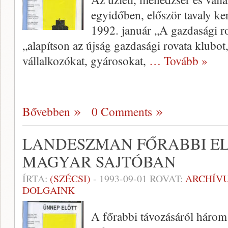
egyidőben, először tavaly k
1992. január „A gazdasági rov
„alapítson az újság gazdasági rovata klubo
vállalkozókat, gyárosokat,
… Tovább »
Bővebben
0 Comments
LANDESZMAN FŐRABBI E
MAGYAR SAJTÓBAN
ÍRTA:
(SZÉCSI)
-
1993-09-01
ROVAT:
ARCHÍV
DOLGAINK
A főrabbi távozásáról három h