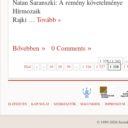
Natan Saranszki: A remény követelménye
Hírmozaik
Rajki
… Tovább »
Bővebben
0 Comments
1 328 / 1 343
«
1 328
Első
«
...
10
20
30
...
1 326
1 327
1 
ELŐFIZETÉS
KAPCSOLAT
SZERKESZTŐK
MAGUNKRÓL
IMPRESSZUM
© 1989-2026 Szombat