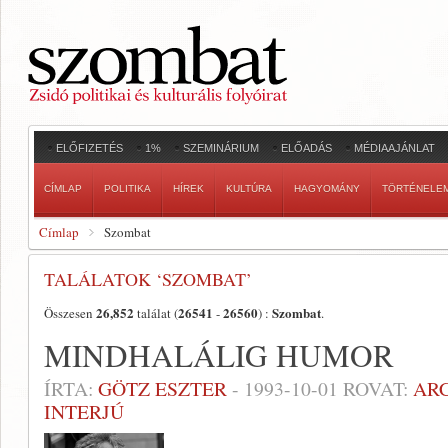
ELŐFIZETÉS
1%
SZEMINÁRIUM
ELŐADÁS
MÉDIAAJÁNLAT
CÍMLAP
POLITIKA
HÍREK
KULTÚRA
HAGYOMÁNY
TÖRTÉNELE
Címlap
Szombat
TALÁLATOK ‘SZOMBAT’
26,852
26541
26560
Szombat
Összesen
találat (
-
) :
.
MINDHALÁLIG HUMOR
ÍRTA:
GÖTZ ESZTER
-
1993-10-01
ROVAT:
AR
INTERJÚ