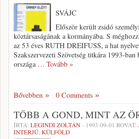
SVÁJC
Először került zsidó személy
köztársaságának a kormányába. S méghozzá 
az 53 éves RUTH DREIFUSS, a hat nyelvet 
Szakszervezeti Szövetség titkára 1993-ban 
országa
… Tovább »
Bővebben
0 Comments
TÖBB A GOND, MINT AZ 
ÍRTA:
LEGINDI ZOLTÁN
-
1993-09-01
ROVAT:
INTERJÚ
,
KÜLFÖLD