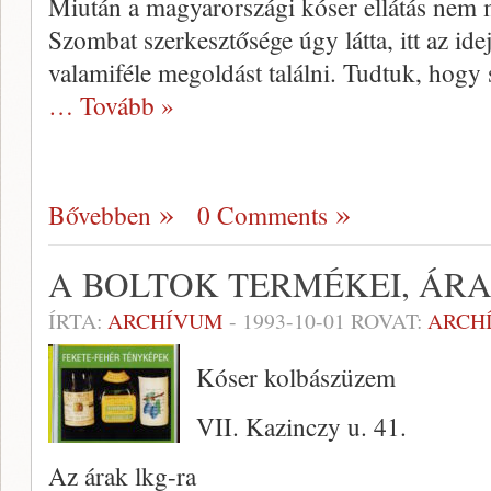
Miután a magyarországi kóser ellátás nem 
Szombat szerkesztősége úgy látta, itt az idej
valamiféle megoldást találni. Tudtuk, hogy
… Tovább »
Bővebben
0 Comments
A BOLTOK TERMÉKEI, ÁRA
ÍRTA:
ARCHÍVUM
-
1993-10-01
ROVAT:
ARCH
Kóser kolbászüzem
VII. Kazinczy u. 41.
Az árak lkg-ra