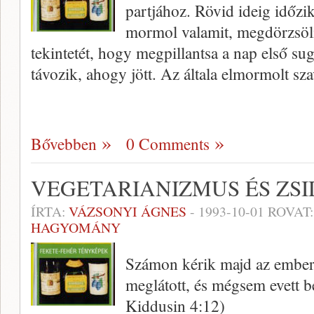
partjához. Rövid ideig időzik 
mormol valamit, megdörzsöli
tekintetét, hogy megpillantsa a nap első s
távozik, ahogy jött. Az általa elmormolt sz
Bővebben
0 Comments
VEGETARIANIZMUS ÉS ZS
ÍRTA:
VÁZSONYI ÁGNES
-
1993-10-01
ROVAT
HAGYOMÁNY
Számon kérik majd az embert
meglátott, és mégsem evett be
Kiddusin 4:12)