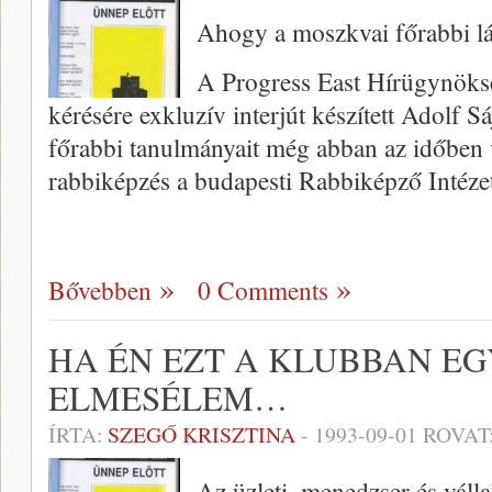
Ahogy a moszkvai főrabbi lá
A Progress East Hírügynöks
kérésére exkluzív interjút készített Adolf 
főrabbi tanulmányait még abban az időben 
rabbiképzés a budapesti Rabbiképző Intéze
Bővebben
0 Comments
HA ÉN EZT A KLUBBAN E
ELMESÉLEM…
ÍRTA:
SZEGŐ KRISZTINA
-
1993-09-01
ROVAT
Az üzleti, menedzser és váll