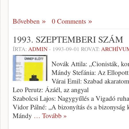
Bővebben
0 Comments
1993. SZEPTEMBERI SZÁM
ÍRTA:
ADMIN
-
1993-09-01
ROVAT:
ARCHÍVU
Novák Attila: „Cionisták, k
Mándy Stefánia: Az Ellopot
Várai Emil: Szabad akarat
Leo Perutz: Ázáél, az angyal
Szabolcsi Lajos: Nagygyűlés a Vigadó ruh
Vidor Pálné: „A bizonyítás és a bizonysá
Mándy
… Tovább »