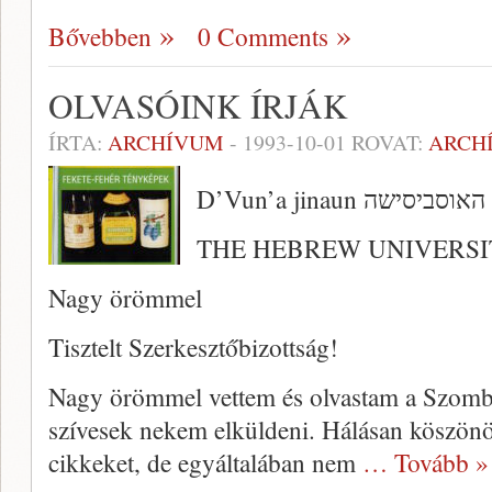
Bővebben
0 Comments
OLVASÓINK ÍRJÁK
ÍRTA:
ARCHÍVUM
-
1993-10-01
ROVAT:
ARCH
D’Vun’a jinaun האוסביסישה
THE HEBREW UNIVERSI
Nagy örömmel
Tisztelt Szerkesztőbizottság!
Nagy örömmel vettem és olvastam a Szombat
szívesek nekem elküldeni. Hálásan köszön
cikkeket, de egyáltalában nem
… Tovább »