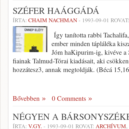
SZÉFER HAÁGGÁDÁ
ÍRTA:
CHAIM NACHMAN
-
1993-09-01
ROVAT
Így tanította rabbi Tachalif
ember minden tápláléka kisz
Jóm haKipurim-ig, kivéve a
fiainak Talmud-Tórai kiadásait, aki csökken
hozzátesz3, annak megtoldják. (Bécá 15,1
Bővebben
0 Comments
NÉGYEN A BÁRSONYSZÉK
ÍRTA:
V.GY.
-
1993-09-01
ROVAT:
ARCHÍVUM
,