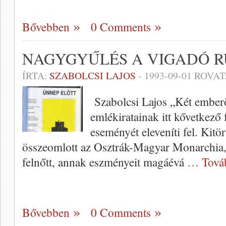
Bővebben
0 Comments
NAGYGYŰLÉS A VIGADÓ 
ÍRTA:
SZABOLCSI LAJOS
-
1993-09-01
ROVAT
Szabolcsi Lajos „Két ember
emlékiratainak itt kővetkező
eseményét eleveníti fel. Kitö
összeomlott az Osztrák-Magyar Monarchia, 
felnőtt, annak eszményeit magáévá
… Tová
Bővebben
0 Comments