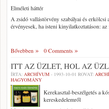
Elméleti háttér
A zsidó vallástörvény szabályai és erkölcsi 
érvényesek, ha isteni kinyilatkoztatáson: az 
Bővebben
0 Comments
ITT AZ ÜZLET, HOL AZ ÜZ
ÍRTA:
ARCHÍVUM
-
1993-10-01
ROVAT:
ARCH
HAGYOMÁNY
Kerekasztal-beszélgetés a kós
kereskedelemről