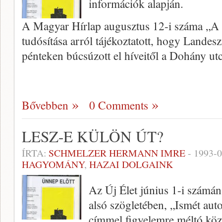
információk alapján.
A Magyar Hírlap augusztus 12-i száma „A 
tudósítása arról tájékoztatott, hogy Lande
pénteken búcsúzott el híveitől a Dohány ut
Bővebben
0 Comments
LESZ-E KÜLÖN ÚT?
ÍRTA:
SCHMELZER HERMANN IMRE
-
1993-0
HAGYOMÁNY
,
HAZAI DOLGAINK
Az Új Élet június 1-i számán
alsó szögletében, „Ismét aut
címmel figyelemre méltó köz