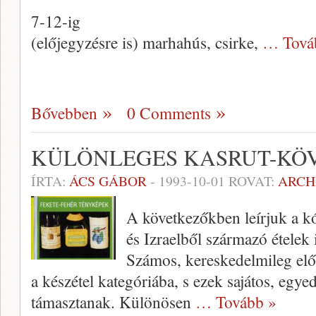
7-12-ig
(előjegyzésre is) marhahús, csirke,
… Tová
Bővebben
0 Comments
KÜLÖNLEGES KASRUT-KÖ
ÍRTA:
ÁCS GÁBOR
-
1993-10-01
ROVAT:
ARCH
A következőkben leírjuk a kó
és Izraelből származó ételek 
Számos, kereskedelmileg elők
a készétel kategóriába, s ezek sajátos, egy
támasztanak. Különösen
… Tovább »