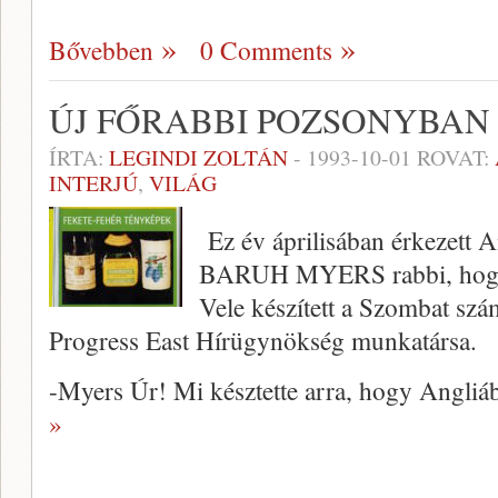
Bővebben
0 Comments
ÚJ FŐRABBI POZSONYBAN
ÍRTA:
LEGINDI ZOLTÁN
-
1993-10-01
ROVAT:
INTERJÚ
,
VILÁG
Ez év áprilisában érkezett A
BARUH MYERS rabbi, hogy új
Vele készített a Szombat szám
Progress East Hírügynökség munkatársa.
-Myers Úr! Mi késztette arra, hogy Angliá
»