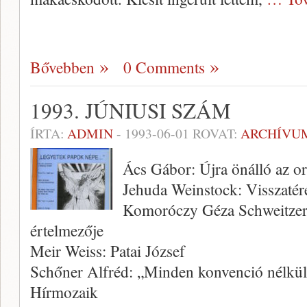
Bővebben
0 Comments
1993. JÚNIUSI SZÁM
ÍRTA:
ADMIN
-
1993-06-01
ROVAT:
ARCHÍVU
Ács Gábor: Újra önálló az o
Jehuda Weinstock: Visszatér
Komoróczy Géza Schweitzer 
értelmezője
Meir Weiss: Patai József
Schőner Alfréd: „Minden konvenció nélk
Hírmozaik