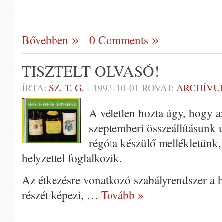
Bővebben
0 Comments
TISZTELT OLVASÓ!
ÍRTA:
SZ. T. G.
-
1993-10-01
ROVAT:
ARCHÍV
A véletlen hozta úgy, hogy a
szeptemberi összeállításunk 
régóta készülő mellékletünk,
helyzettel foglalkozik.
Az étkezésre vonatkozó szabályrendszer a
részét képezi,
… Tovább »