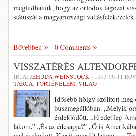
megtudhattuk, hogy az ortodox tagozat vissz
státuszát a magyarországi vallásfelekezetek
Bővebben
0 Comments
VISSZATÉRÉS ALTENDORF
ÍRTA:
JEHUDA WEINSTOCK
-
1993-06-11
ROV
TÁRCA
,
TÖRTÉNELEM
,
VILÁG
Idősebb hölgy szólított meg 
buszmegállóban: „Melyik or
érdeklődött. ,,Eredetileg Am
lakom.” „És az édesapja?” „Ő is Amerikában
makacskodott. Kicsit ingerült lettem,
… Tov