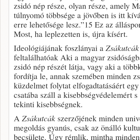
zsidó nép része, olyan része, amely M
túlnyomó többsége a jövőben is itt kí
erre lehetősége lesz.”15 Ez az álláspon
Most, ha leplezetten is, újra kísért.
Ideológiájának foszlányai a
Zsákutcá
feltalálhatóak Aki a ma­gyar zsidósá
zsidó nép részét látja, vagy aki a töb
fordítja le, annak szemében minden z
küzdelmet folytat elfogadtatásáért eg
csatába száll a kisebbségvédelemért s
tekinti kisebbségnek.
A
Zsákutcák
szerzőjének minden unive
megoldás gyanús, csak az önálló kultur
becsülete. Úgy rémlik, mintha min­den 