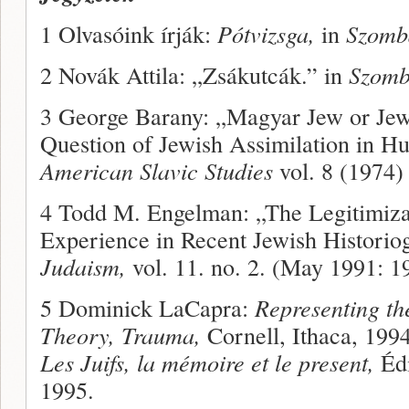
1 Olvasóink írják:
Pótvizsga,
in
Szomb
2 Novák Attila: „Zsákutcák.” in
Szomb
3 George Barany: „Magyar Jew or Jew
Question of Jewish Assimilation in H
American Slavic Studies
vol. 8 (1974)
4 Todd M. Engelman: „The Legitimizat
Experience in Recent Jewish Historio
Judaism,
vol. 11. no. 2. (May 1991: 1
5 Dominick LaCapra:
Representing th
Theory, Trauma,
Cornell, Ithaca, 1994
Les Juifs, la mémoire et le present,
Édi
1995.