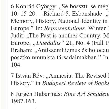
6 Konrád György: „Se bosszú, se megb
10: 15-20. – Richard 5. Esbenshade:
Memory, History, Natio­nal Identity i
Europe.” In:
Representations,
Winter 1
Judit: „The Past is another Country: 
Europe,
„Daedalus”
21, No. 4 (Fall 
Braham: „Antiszemitiz­mus és holocau
posztkommunista tár­sadalmakban.” I
104.
7 István Rév: „Amnesia: The Revised
History.” in
Budapest Review of Book
8 Jürgen Habermas:
Eine Art Schade
1987.163.