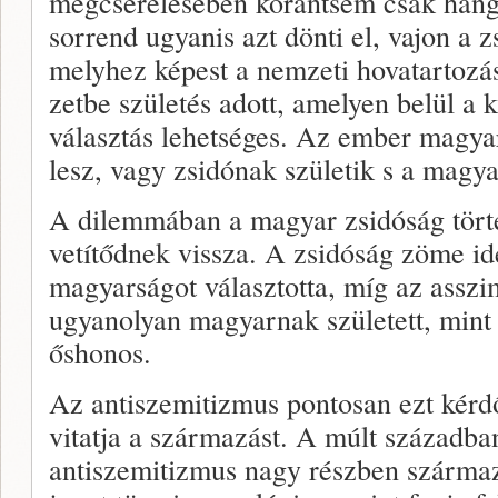
megcserélésében korántsem csak hangs
sorrend ugyanis azt dönti el, vajon a 
melyhez képest a nem­zeti hovatartozá
zetbe születés adott, amelyen belül a ku
választás lehetséges. Az ember magyar
lesz, vagy zsidónak születik s a magyar
A dilemmában a magyar zsidóság tört
vetítődnek vissza. A zsidóság zöme id
magyarságot választotta, míg az asszi
ugyanolyan magyarnak született, mint 
őshonos.
Az antiszemitizmus pontosan ezt kér­d
vitatja a szár­mazást. A múlt századba
antiszemitizmus nagy rész­ben származ