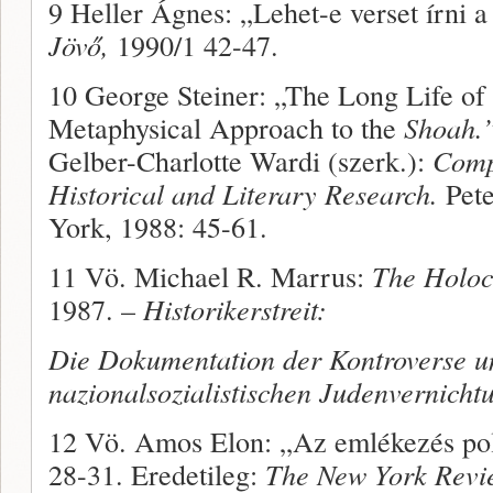
9 Heller Ágnes: „Lehet-e verset írni a
Jövő,
1990/1 42-47.
10 George Steiner: „The Long Life of
Metaphysical Approach to the
Shoah.
Gelber-Charlotte Wardi (szerk.):
Comp
Historical and Literary Research.
Pete
York, 1988: 45-61.
11 Vö. Michael R. Marrus:
The Holoc
1987. –
Historikerstreit:
Die Dokumentation der Kontroverse um
nazionalsozialistischen Judenvernicht
12 Vö. Amos Elon: „Az emlékezés pol
28-31. Eredetileg:
The New York Revi