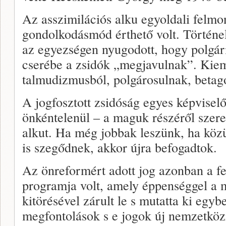
Az asszimilációs alku egyoldali felmo
gondolkodásmód érthető volt. Történel
az egyezségen nyugodott, hogy polgár
cserébe a zsi­dók „megjavulnak”. Kie
talmudizmusból, polgárosulnak, beta
A jogfosztott zsidóság egyes képviselő
önkéntelenül – a ma­guk részéről szere
alkut. Ha még jobbak leszünk, ha kö­
is szegőd­nek, akkor újra befogadtok.
Az önreformért adott jog azonban a fe
programja volt, amely éppenséggel a 
kitörésével zárult le s mutatta ki egy­
megfonto­lások s e jogok új nemzetközi