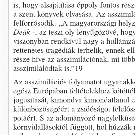
is, hogy elsajátítása éppoly fontos rés
a szent könyvek olva­sása. Az asszimi
felforrósodik. „A magyarországi helyz
Deák
-, az teszi oly lenyűgözővé, hog
viszonyban rendkívül nagy a hullámzás
rettenetes tragé­diák terhelik, ennek e
része híve az asszimilációnak, mi töb
asszimilá­lódtak is.”19
Az asszimilációs folyamatot ugyanak­k
egész Európában feltételekhez kötötté
jogúsítását, kimondva kimondatlanul e
különbözőségéért a zsidóságot felelős
potáért. S az adományozó nagylelkűségé
környülállásoktól függött, hol húzzák 