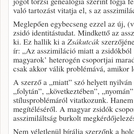
jogot törzsi genealógia szerint fogja f
való tartozást vitatja el, s az asszimil
Meglepően egybecseng ezzel az új, (v
zsidó identitástudat. Mindkettő az ass
ki. Ez hallik ki a
Zsákutcák
szerzőjéne
ír: „Az asszimiláció miatt a zsidókbó
magyarok’ heterogén cso­portjai mara
csak akkor válik problémává, amikor l
A szerző a „miatt” szó helyett nyilvá
„folytán”, „kö­vetkeztében”, „nyomán”
stílusproblémáról vitatkozunk. Hanem
megítéléséről. A magyar zsidók csoport
asszimiláltság burkolt megkérdője­lezés
Nem véletlenül bírálja szerzőnk a ho­