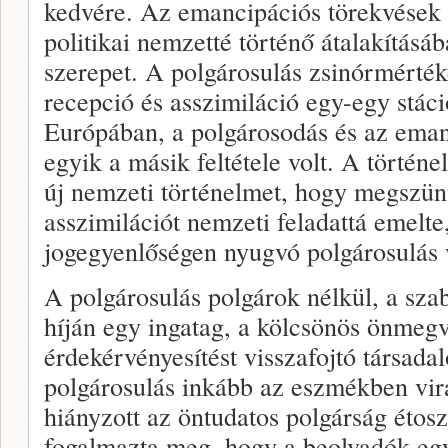
kedvére. Az emancipációs törekvések
politikai nemzetté történő áta­lakításá
szerepet. A polgárosulás zsinórmérték
recepció és asszimiláció egy-egy stác
Európában, a polgárosodás és az emanc
egyik a másik feltétele volt. A törté­n
új nemzeti történelmet, hogy megszünte
asszimilációt nemzeti feladattá emelte
jogegyen­lőségen nyugvó polgárosulás 
A polgárosulás polgárok nélkül, a sza
híján egy in­gatag, a kölcsönös önmegvá
érdekérvényesítést visszafojtó társadal
polgárosulás inkább az eszmékben vir
hiányzott az öntudatos pol­gárság éto
fogal­mazta meg, hogy a beolvadók e