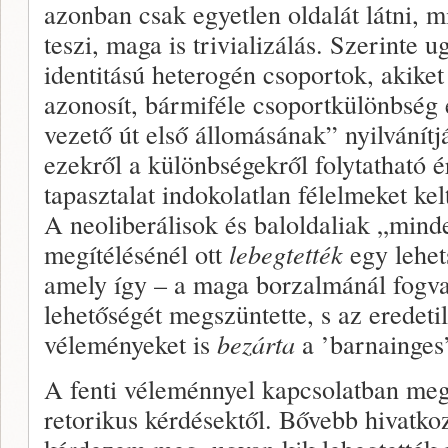
azonban csak egyet­len oldalát látni, m
teszi, maga is trivializálás. Sze­rinte 
identitású he­terogén csoportok, akike
azonosít, bármiféle csoportkülönbség 
veze­tő út első állomásának” nyilvánítj
ezekről a különbségek­ről folytatható 
tapasztalat indokolatlan félelmeket kel­
A neoliberá­lisok és baloldaliak „mind
megítélésénél ott
lebegtet­ték
egy lehet
amely így – a maga borzalmánál fogv
lehetőségét megszüntette, s az eredeti
véleményeket is
bezárta
a ’barnainges’
A fenti véleménnyel kapcsolatban meg
retorikus kérdések­től. Bővebb hivatk