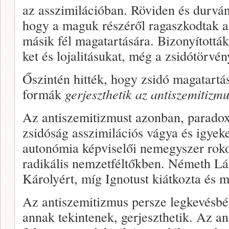
az asszimilációban. Röviden és durvá
hogy a maguk részéről ragaszkodtak az
másik fél magatartására. Bizonyították
ket és lojalitásukat, még a zsidótörvé
Őszintén hitték, hogy zsidó magatartás
formák
gerjeszthe­tik az antiszemitizmu
Az antiszemitizmust azonban, parado
zsidóság asszimilá­ciós vágya és igyekez
autonómia képviselői nemegyszer roko
radikális nemzetféltőkben. Németh Lás
Károlyért, míg Ignotust kiátkozta és 
Az antiszemitizmus persze legkevésbé
annak tekinte­nek, gerjeszthetik. Az an