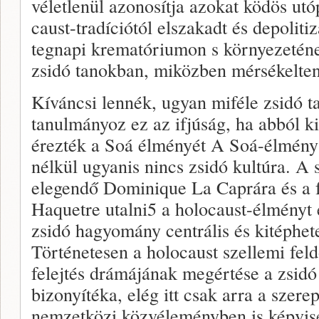
véletlenül azonosítja azo­kat ködös ut
caust-tradíciótól elszakadt és depolitiz
tegnapi krema­tóriumon s környezeténe
zsidó tanokban, miközben mérsékelten 
Kíváncsi lennék, ugyan miféle zsidó t
tanulmányoz ez az ifjúság, ha abból ki
érezték a Soá élményét A Soá-élmény
nélkül ugyan­is nincs zsidó kultúra. A 
elegendő Dominique La Caprára és a f
Haquetre utalni5 a ho­locaust-élményt 
zsidó hagyomány centrális és kitéphete
Történetesen a ho­locaust szellemi fel
felejtés drámájának megértése a zsi­d
bizonyítéka, elég itt csak arra a szer
nemzetközi közvéleményben is képvis