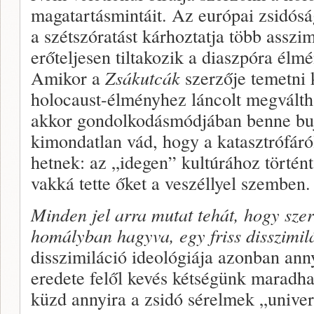
magatartásmintáit. Az európai zsidósá
a szétszóratást kárhoztatja több asszi
erő­teljesen tiltakozik a diaszpóra élmé
Amikor a
Zsákutcák
szerzője temetni k
holocaust-élményhez láncolt megválth
akkor gondolkodásmódjában benne buj
kimondatlan vád, hogy a katasztrófáró
hetnek: az „idegen” kultúrához történ
vakká tette őket a veszéllyel szemben.
Minden jel arra mutat tehát, hogy szer
homályban hagyva, egy friss disszimilá
disszimiláció ideológiája azonban ann
eredete felől kevés kétségünk ma­radh
küzd annyira a zsidó sérelmek „univer