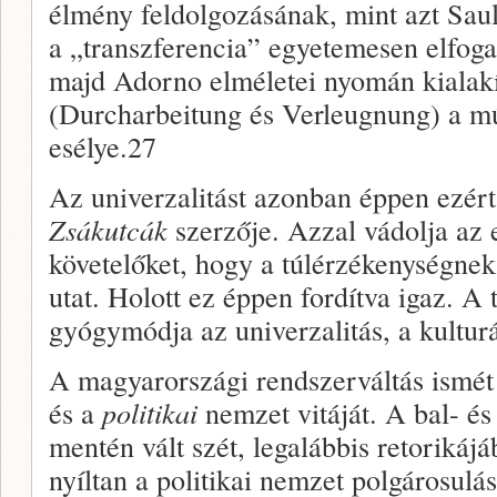
élmény feldolgozásának, mint azt Sau
a „transzferen­cia” egyetemesen elfog
majd Adorno elméletei nyomán kialakít
(Durcharbeitung és Verleugnung) a m
esélye.27
Az univerzalitást azonban éppen ezért
Zsákutcák
szerzője. Azzal vádolja az 
követelőket, hogy a túlérzékenység­ne
utat. Holott ez éppen fordítva igaz. A
gyógymódja az univerzali­tás, a kultur
A magyarországi rendszerváltás ismét 
és a
politikai
nemzet vitáját. A bal- és
mentén vált szét, legalábbis re­torikáj
nyíl­tan a politikai nemzet polgárosulá