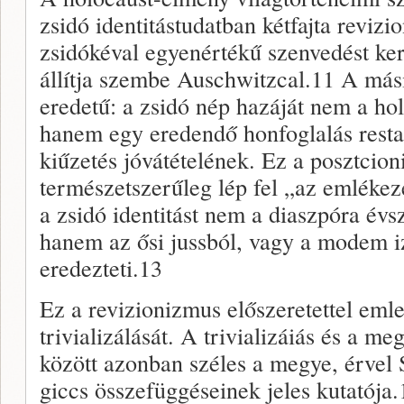
zsidó identi­tástudatban kétfajta reviz
zsidókéval egyenértékű szenvedést ker
állítja szembe Auschwitzcal.11 A mási
eredetű: a zsidó nép hazáját nem a hol
hanem egy eredendő honfoglalás resta
kiűzetés jóvá­tételének. Ez a posztcion
természetszerűleg lép fel „az emlékezé
a zsidó identitást nem a diaszpóra évs
hanem az ősi jussból, vagy a mo­dem i
eredezteti.13
Ez a revizionizmus előszeretettel em­l
trivializálását. A trivializáiás és a meg
között azonban széles a megye, érvel 
giccs összefüggéseinek jeles kutatója