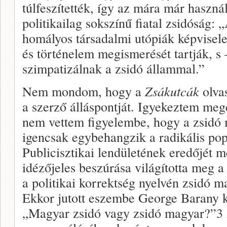
túlfeszítették, így az mára már használ
politikailag sokszínű fi­atal zsidóság:
homályos társadalmi utópiák képvisele­
és történelem megismerését tartják, s –
szimpatizálnak a zsidó állammal.”
Nem mondom, hogy a
Zsákutcák
olvas
a szerző állás­pontját. Igyekeztem megé
nem vettem figyelembe, hogy a zsidó 
igencsak egybehangzik a radikális po
Publicisztikai lendületének eredőjét mé
idézőjeles beszúrása világította meg 
a politi­kai korrektség nyelvén zsidó 
Ekkor jutott eszembe George Barany 
„Magyar zsidó vagy zsidó magyar?”3 A 