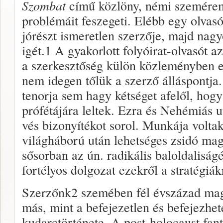
Szombat
című közlöny, némi szeméremm
problé­máit feszegeti. Elébb egy olvas
jórészt ismeretlen szer­zője, majd nag
igét.1 A gyakorlott folyóirat-olvasót a
a szerkesztőség külön közleményben elh
nem idegen tőlük a szerző állás­pontja
tenor­ja sem hagy kétséget afelől, hogy i
prófétájára leltek. Ezra és Nehémiás ut
vés bizonyítékot sorol. Munkája volta
világháború után lehetsé­ges zsidó mag
sősorban az ún. radikális baloldaliságé
fortélyos dolgozat ezekről a stratégiák
Szerzőnk2 szemében fél évszázad ma­g
más, mint a be­fejezetlen és befejezhet
kudarctörténete. A post-holocaust fan­t