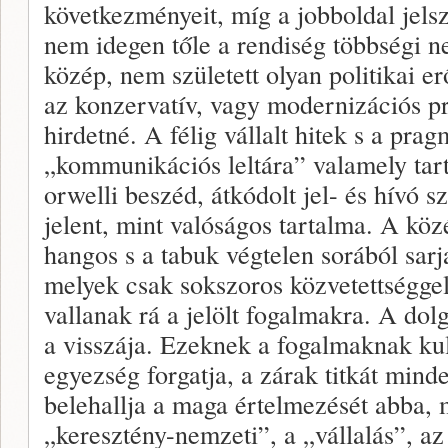
következményeit, míg a jobbol­dal jels
nem ide­gen tőle a rendiség többségi n
közép, nem született olyan politikai e
az konzervatív, vagy modernizációs p
hirdetné. A félig vállalt hitek s a prag
„kommunikációs leltára” valamely tar
orwelli beszéd, átkódolt jel- és hívó 
jelent, mint valóságos tartalma. A köz
hangos s a tabuk végtelen sorából sarj
melyek csak sokszoros köz­vetettségge
valla­nak rá a jelölt fogalmakra. A do
a visszája. Ezeknek a fogalmaknak kul
egyezség forgatja, a zárak titkát mind
belehallja a maga értel­mezését abba, 
„keresztény-nemzeti”, a „vállalás”, az 