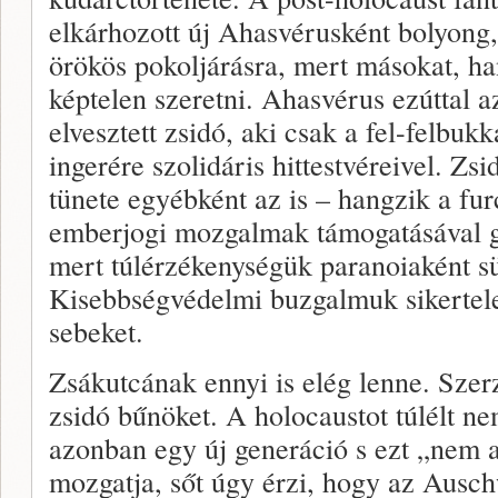
elkárhozott új Ahasvérusként bolyong, 
örökös pokoljárásra, mert másokat, ha
képtelen szeret­ni. Ahasvérus ezúttal a
elvesztett zsidó, aki csak a fel-felbu
ingerére szolidáris hit­testvéreivel. Zs
tünete egyébként az is – hangzik a fur
emberjogi mozgalmak támogatásával gy
mert túlérzékenységük pa­ranoiaként s
Ki­sebbségvédelmi buzgalmuk sikertele
sebeket.
Zsákutcának ennyi is elég lenne. Szer­
zsidó bűnö­ket. A holocaustot túlélt nem
azonban egy új generáció s ezt „nem 
mozgat­ja, sőt úgy érzi, hogy az Ausch