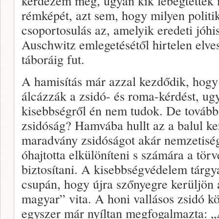
kérdezem meg, ugyan kik lebeg­tették
rémképét, azt sem, hogy milyen politik
csoportosulás az, amelyik eredeti jóh
Auschwitz emlegetésétől hirtelen elves
táboráig fut.
A hamisítás már azzal kezdődik, hogy 
álcázzák a zsidó- és roma-kérdést, ug
kisebbségről én nem tudok. De tovább
zsidóság? Ham­vába hullt az a balul kez
maradvány zsidóságot akár nemze­tisé
óhajtotta elkülöníteni s számára a tör
biztosítani. A kisebbségvédelem tárgy
csupán, hogy újra szőnyegre kerüljön 
magyar” vita. A honi vallásos zsidó k
egyszer már nyíl­tan megfogalmazta: „