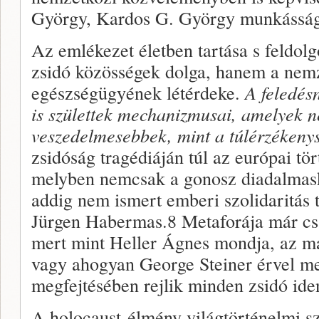
György, Kardos G. György munkássá
Az emlékezet életben tartása s feldo
zsidó közös­ségek dolga, hanem a nemz
egészségügyének létérdeke.
A fele­dés
is szü­lettek mechanizmusai, amelyek n
veszedelmesebbek, mint a túlérzé­keny
zsidóság tragé­diáján túl az európai tö
melyben nemcsak a gonosz dia­dalmask
addig nem ismert emberi szolidaritás t
Jürgen Habermas.8 Metaforája már csak
mert mint Heller Ágnes mondja, az m
vagy aho­gyan George Steiner érvel me
megfejtésében rejlik min­den zsidó iden
A holocaust-élmény világtörténelmi sz