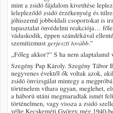
mint a zsidó fájdalom kivetítése lepl
lelepleződő zsidó érzé­kenység és túlr
jóhiszemű jobboldali csoportokat is ir
tapaszta­lat önvédelmi reakciója… főle
vádaskodik, éppen szán­dékával ellentét
szemitizmust
gerjeszti tovább
.”
„Főleg akkor?” S ha nem alaptalanul 
Szegény Pap Károly. Szegény Tábor B
negyvenes évektől ők voltak azok, aki
zsidó önvizsgálat mintegy a megpróbál
történelem vihara ugyan, meglehet, els
a háború utáni megmaradtak is­mét fe
történelmen, vagy vissza a zsidó szel
vélte Kecskeméti György még 1940-be