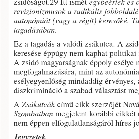
zsidóságot.29 Itt ismét
egybeér­tek és 
revizionizmusok a radikális jobboldalé 
autonómiát (vagy a ré­git) keresőké. T
tagadásában.
Ez a tagadás a valódi zsákutca. A zsid
keresése éppúgy nem kaphat politikai 
A zsidó magyarságnak éppoly esélye ny
meg­fogalmazására, mint az autonómia 
esélyegyenlőség mindaddig érvényes, 
diszkrimináció a szabad választást m
A
Zsákutcák
című cikk szerzőjét Nová
Szombatban
megje­lent korábbi cikkét 
nem éppen elfogulatlanságáról híres jo
Jegyzetek