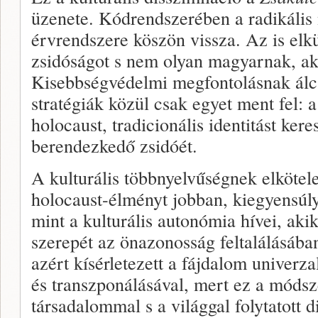
üzenete. Kódrendszeré­ben a radikális
érvrendszere köszön vis­sza. Az is elkü
zsidóságot s nem olyan magyarnak, aki 
Kisebbségvédel­mi megfontolásnak álc
stratégiák kö­zül csak egyet ment fel: a
holocaust, tradicionális identitást ker
berendezkedő zsidóét.
A kulturális többnyelvűségnek elkötele
holocaust-élményt jobban, kiegyensúly
mint a kulturális autonómia hívei, aki
szerepét az önazonosság feltalálásában
azért kísérletezett a fájda­lom univerz
és transzponálásával, mert ez a módsze
társadalommal s a világgal folytatott 