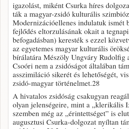
igazolást, miként Csurka híres dolgoz
ták a magyar-zsidó kulturális szimbiózi
Modernizációellenes indulatuk ismét b
fejlődés el­torzulásának okait a tegna
befogadásban) keresték s ezzel közvet
az egyetemes magyar kulturális örökség
bírálatára Mészöly Ungváry Rudolfig a
Csoóri nem a zsidóságot általában tá
asszimiláció sikerét és lehetőségét, vi
zsidó-ma­gyar történelmet.28
A hivatalos zsidóság csakugyan reagál­
olyan jelensé­geire, mint a „klerikális 
szemben még az „érintettséget” is elut
augusztusi Csurka-dolgozat nyíltan tám