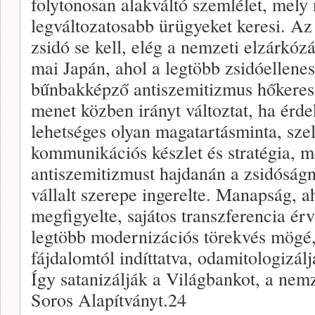
folytonosan alakváltó szemlélet, mely 
legváltoza­tosabb ürügyeket keresi. A
zsidó se kell, elég a nemze­ti elzárkóz
mai Japán, ahol a legtöbb zsidóellene
bűnbakképző antiszemi­tizmus hőkereső
menet közben irányt változtat, ha érd
lehetséges olyan ma­gatartásminta, szel
kommunikációs készlet és stratégia, m
antiszemitiz­must hajdanán a zsidóság
vállalt szerepe ingerelte. Manapság, 
megfigyelte, sajátos transzferencia ér
legtöbb modernizációs törekvés mögé,
fájdalomtól in­díttatva, odamitologizálj
Így satanizálják a Világban­kot, a nem
Soros Alapítványt.24