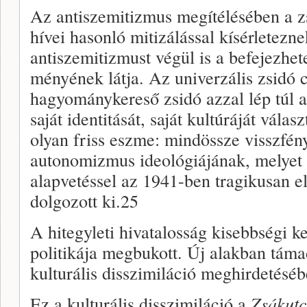
Az antiszemitizmus megítélésében a zs
hívei hasonló mitizálással kísérletezn
antiszemitizmust végül is a befejezhet
ményének látja. Az univerzális zsidó c
hagyománykereső zsidó azzal lép túl 
saját identitását, saját kultúráját vá­la
olyan friss esz­me: mindössze visszfény
autonomizmus ideológiájának, melyet sz
alapvetéssel az 1941-ben tragikusan 
dolgozott ki.25
A hitegyleti hivatalosság kisebbségi
politikája megbu­kott. Új alakban táma
kulturális disszimiláció meghirdetésé­b
Ez a kulturális disszimiláció a
Zsákut