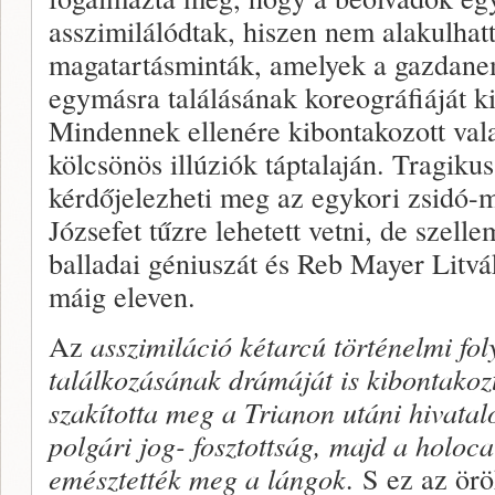
asszimilálódtak, hiszen nem ala­kulhat
magatartásminták, amelyek a gazdane
egymásra találásának koreográfiáját ki
Mindennek ellenére ki­bontakozott val
kölcsönös illúziók táptalaján. Tragik
kérdőjelezheti meg az egykori zsidó-m
Józsefet tűzre lehetett vetni, de szel­
balladai géniu­szát és Reb Mayer Litvák
máig eleven.
Az
asszimiláció kétarcú történelmi fo­l
találkozásának drámáját is kibontakoz
szakította meg a Trianon utáni hi­vatal
polgári jog- fosztottság, majd a holoc
emésztették meg a lángok.
S ez az örö