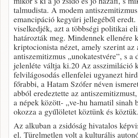
mikor s ki a jó zsidó és jó hazafi, s m
talmudista. A modem antiszemitizmus 
emancipáció kegyúri jellegéből eredt.
viselkedjék, azt a többségi politikai el
határozták meg. Mindennek ellenére k
kriptocionista nézet, amely szerint az
antiszemitizmus „unokatestvére”, s a 
jelenléte váltja ki.20 Az asszimiláció k
felvilágosodás ellenfelei ugyanezt hird
főrabbi, a Hatam Szófer néven ismer
abból eredeztette az antiszemitiz­must
a népek között- „ve-hu hamatil sinah
okozza a gyűlöletet köztünk és köztük
Az alkuban a zsidóság hivatalos képvi­s
el. Türelmet­len volt a kulturális auton