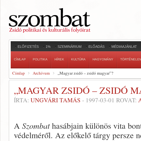
ELŐFIZETÉS
1%
SZEMINÁRIUM
ELŐADÁS
MÉDIAAJÁNLAT
CÍMLAP
POLITIKA
HÍREK
KULTÚRA
HAGYOMÁNY
TÖRTÉNELE
Címlap
Archívum
„Magyar zsidó – zsidó magyar”?
„MAGYAR ZSIDÓ – ZSIDÓ M
ÍRTA:
UNGVÁRI TAMÁS
-
1997-03-01
ROVAT:
A
Szombat
hasábjain különös vi­ta bon
védelméről. Az előkelő tárgy persze 