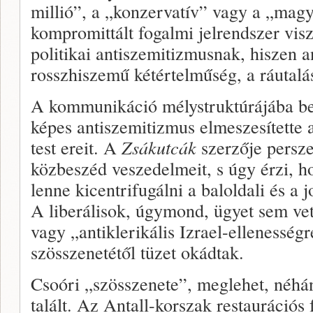
millió”, a „konzer­vatív” vagy a „mag
kompromittált fogalmi jelrendszer vi­
politikai anti­szemitizmusnak, hiszen 
rosszhiszemű kétértelműség, a ráutalá
A kommunikáció mélystruktúrájába bes
képes an­tiszemitizmus elmeszesítette a
test ereit. A
Zsákutcák
szerzője persze
közbeszéd veszedelmeit, s úgy érzi, h
lenne kicentrifu­gálni a baloldali és a 
A liberálisok, úgymond, ügyet sem vetn
vagy „antiklerikális Izrael-ellenesség
szösszenetétől tüzet okádtak.
Csoóri „szösszenete”, meglehet, né­hán
talált. Az Antall-korszak restaurációs 