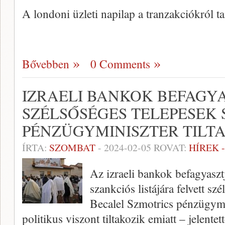
A londoni üzleti napilap a tranzakciókról 
Bővebben
0 Comments
IZRAELI BANKOK BEFAGY
SZÉLSŐSÉGES TELEPESEK 
PÉNZÜGYMINISZTER TILT
ÍRTA:
SZOMBAT
-
2024-02-05
ROVAT:
HÍREK 
Az izraeli bankok befagyasz
szankciós listájára felvett sz
Becalel Szmotrics pénzügymin
politikus viszont tiltakozik emiatt – jelent