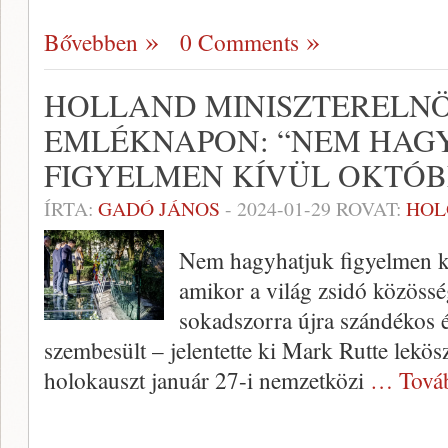
Bővebben
0 Comments
HOLLAND MINISZTERELNÖ
EMLÉKNAPON: “NEM HAG
FIGYELMEN KÍVÜL OKTÓBE
ÍRTA:
GADÓ JÁNOS
-
2024-01-29
ROVAT:
HOL
Nem hagyhatjuk figyelmen kí
amikor a világ zsidó közöss
sokadszorra újra szándékos é
szembesült – jelentette ki Mark Rutte lekös
holokauszt január 27-i nemzetközi
… Tová