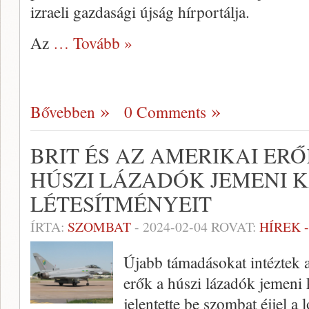
izraeli gazdasági újság hírportálja.
Az
… Tovább »
Bővebben
0 Comments
BRIT ÉS AZ AMERIKAI ER
HÚSZI LÁZADÓK JEMENI 
LÉTESÍTMÉNYEIT
ÍRTA:
SZOMBAT
-
2024-02-04
ROVAT:
HÍREK 
Újabb támadásokat intéztek a
erők a húszi lázadók jemeni k
jelentette be szombat éjjel a