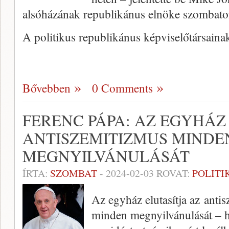
alsóházának republikánus elnöke szombato
A politikus republikánus képviselőtársainak
Bővebben
0 Comments
FERENC PÁPA: AZ EGYHÁZ
ANTISZEMITIZMUS MINDE
MEGNYILVÁNULÁSÁT
ÍRTA:
SZOMBAT
-
2024-02-03
ROVAT:
POLITI
Az egyház elutasítja az anti
minden megnyilvánulását – h