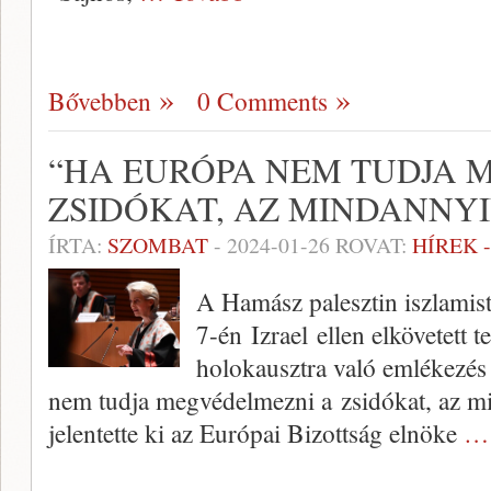
Bővebben
0 Comments
“HA EURÓPA NEM TUDJA 
ZSIDÓKAT, AZ MINDANNY
ÍRTA:
SZOMBAT
-
2024-01-26
ROVAT:
HÍREK 
A Hamász palesztin iszlamist
7-én Izrael ellen elkövetett 
holokausztra való emlékezés 
nem tudja megvédelmezni a zsidókat, az m
jelentette ki az Európai Bizottság elnöke
… 