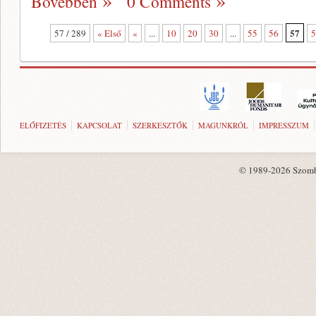
Bővebben
0 Comments
57
57 / 289
« Első
«
...
10
20
30
...
55
56
5
ELŐFIZETÉS
KAPCSOLAT
SZERKESZTŐK
MAGUNKRÓL
IMPRESSZUM
© 1989-2026 Szombat