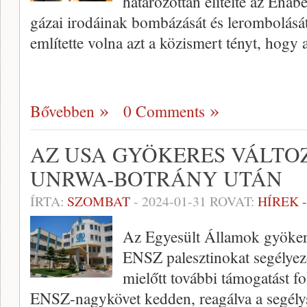
határozottan elítélte az Enab
gázai irodáinak bombázását és lerombolását
említette volna azt a közismert tényt, hogy 
Bővebben
0 Comments
AZ USA GYÖKERES VÁLTO
UNRWA-BOTRÁNY UTÁN
ÍRTA:
SZOMBAT
-
2024-01-31
ROVAT:
HÍREK 
Az Egyesült Államok gyökeres
ENSZ palesztinokat segély
mielőtt további támogatást fo
ENSZ-nagykövet kedden, reagálva a segély