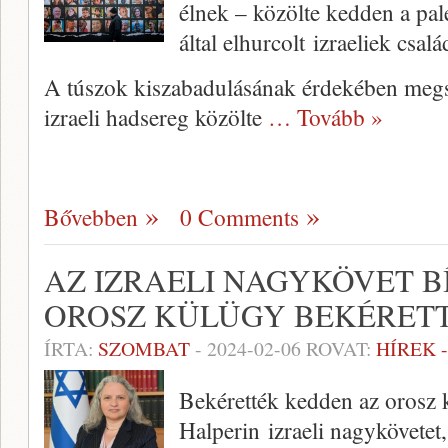
élnek – közölte kedden a pale
által elhurcolt izraeliek csal
A túszok kiszabadulásának érdekében megsz
izraeli hadsereg közölte
… Tovább »
Bővebben
0 Comments
AZ IZRAELI NAGYKÖVET B
OROSZ KÜLÜGY BEKÉRET
ÍRTA:
SZOMBAT
-
2024-02-06
ROVAT:
HÍREK 
Bekérették kedden az orosz
Halperin izraeli nagykövetet