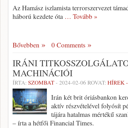
Az Hamász iszlamista terrorszervezet támad
háború kezdete óta
… Tovább »
Bővebben
0 Comments
IRÁNI TITKOSSZOLGÁLAT
MACHINÁCIÓI
ÍRTA:
SZOMBAT
-
2024-02-06
ROVAT:
HÍREK 
Irán két brit óriásbankon kere
aktív részvételével folyósít
tájára hatalmas mértékű sza
– írta a hétfői Financial Times.