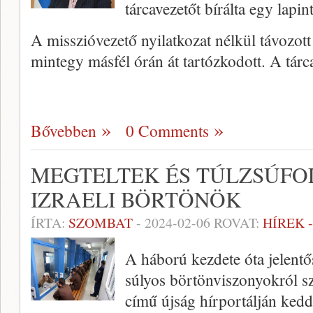
tárcavezetőt bírálta egy lapin
A misszióvezető nyilatkozat nélkül távozott
mintegy másfél órán át tartózkodott. A tár
Bővebben
0 Comments
MEGTELTEK ÉS TÚLZSÚFO
IZRAELI BÖRTÖNÖK
ÍRTA:
SZOMBAT
-
2024-02-06
ROVAT:
HÍREK 
A háború kezdete óta jelentő
súlyos börtönviszonyokról s
című újság hírportálján kedde