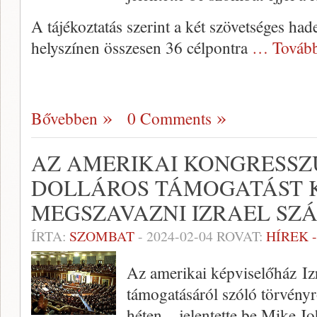
A tájékoztatás szerint a két szövetséges ha
helyszínen összesen 36 célpontra
… Tovább
Bővebben
0 Comments
AZ AMERIKAI KONGRESSZ
DOLLÁROS TÁMOGATÁST 
MEGSZAVAZNI IZRAEL SZ
ÍRTA:
SZOMBAT
-
2024-02-04
ROVAT:
HÍREK 
Az amerikai képviselőház Izr
támogatásáról szóló törvényr
héten – jelentette be Mike 