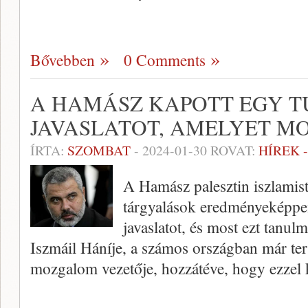
Bővebben
0 Comments
A HAMÁSZ KAPOTT EGY T
JAVASLATOT, AMELYET 
ÍRTA:
SZOMBAT
-
2024-01-30
ROVAT:
HÍREK 
A Hamász palesztin iszlamist
tárgyalások eredményeképpen
javaslatot, és most ezt tanu
Iszmáil Háníje, a számos országban már ter
mozgalom vezetője, hozzátéve, hogy ezzel