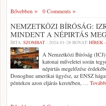
Bővebben
0 Comments
NEMZETKÖZI BÍRÓSÁG: I
MINDENT A NÉPIRTÁS ME
ÍRTA:
SZOMBAT
-
2024-01-26
ROVAT:
HÍREK 
A Nemzetközi Bíróság (ICJ) f
katonai műveletei során teg
népirtás megelőzése érdekébe
Donoghue amerikai ügyész, az ENSZ hágai
pénteken azon eljárás keretében,
… Tovább