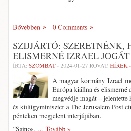
Bővebben
0 Comments
SZIJJÁRTÓ: SZERETNÉNK,
ELISMERNÉ IZRAEL JOGÁ
ÍRTA:
SZOMBAT
-
2024-01-27
ROVAT:
HÍREK 
A magyar kormány Izrael melle
Európa kiállna és elismerné 
megvédje magát – jelentette k
és külügyminiszter a The Jerusalem Post cím
pénteken megjelent interjújában.
“Sajnos,
… Tovább »