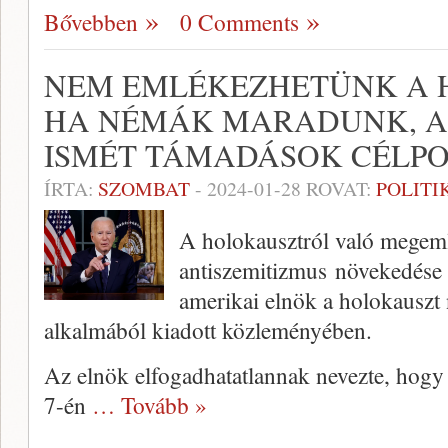
Bővebben
0 Comments
NEM EMLÉKEZHETÜNK A 
HA NÉMÁK MARADUNK, A
ISMÉT TÁMADÁSOK CÉLPO
ÍRTA:
SZOMBAT
-
2024-01-28
ROVAT:
POLITI
A holokausztról való megem
antiszemitizmus növekedése 
amerikai elnök a holokauszt
alkalmából kiadott közleményében.
Az elnök elfogadhatatlannak nevezte, hogy 
7-én
… Tovább »