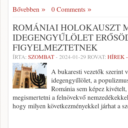
Bővebben
0 Comments
ROMÁNIAI HOLOKAUSZT 
IDEGENGYŰLÖLET ERŐSÖ
FIGYELMEZTETNEK
ÍRTA:
SZOMBAT
-
2024-01-29
ROVAT:
HÍREK 
A bukaresti vezetők szerint v
idegengyűlölet, a populizmus
Románia sem képez kivételt, e
megismertetni a felnövekvő nemzedékekkel 
hogy milyen következményekkel járhat a s