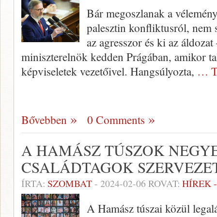
Bár megoszlanak a vélemények
palesztin konfliktusról, nem 
az agresszor és ki az áldozat 
miniszterelnök kedden Prágában, amikor tal
képviseletek vezetőivel. Hangsúlyozta,
… T
Bővebben
0 Comments
A HAMÁSZ TÚSZOK NEGY
CSALÁDTAGOK SZERVEZET
ÍRTA:
SZOMBAT
-
2024-02-06
ROVAT:
HÍREK 
A Hamász túszai közül lega