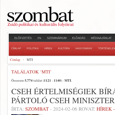
ELŐFIZETÉS
1%
SZEMINÁRIUM
ELŐADÁS
MÉDIAAJÁNLAT
CÍMLAP
POLITIKA
HÍREK
KULTÚRA
HAGYOMÁNY
TÖRTÉNELE
Címlap
MTI
TALÁLATOK ‘MTI’
5,774
1121
1140
MTI
Összesen
találat (
-
) :
.
CSEH ÉRTELMISÉGIEK BÍR
PÁRTOLÓ CSEH MINISZTE
ÍRTA:
SZOMBAT
-
2024-02-06
ROVAT:
HÍREK 