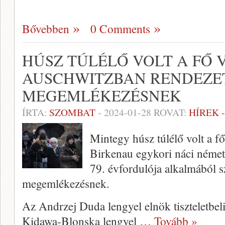
Bővebben
0 Comments
HÚSZ TÚLÉLŐ VOLT A FŐ 
AUSCHWITZBAN RENDEZE
MEGEMLÉKEZÉSNEK
ÍRTA:
SZOMBAT
-
2024-01-28
ROVAT:
HÍREK 
Mintegy húsz túlélő volt a f
Birkenau egykori náci német 
79. évfordulója alkalmából 
megemlékezésnek.
Az Andrzej Duda lengyel elnök tiszteletbe
Kidawa-Blonska lengyel
… Tovább »