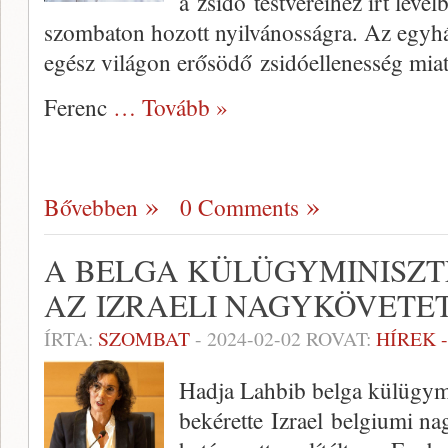
a zsidó testvéreihez írt levé
szombaton hozott nyilvánosságra. Az egyhá
egész világon erősödő zsidóellenesség miat
Ferenc
… Tovább »
Bővebben
0 Comments
A BELGA KÜLÜGYMINISZT
AZ IZRAELI NAGYKÖVETE
ÍRTA:
SZOMBAT
-
2024-02-02
ROVAT:
HÍREK 
Hadja Lahbib belga külügym
bekérette Izrael belgiumi n