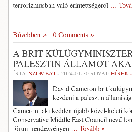
terrorizmusban való érintettségéről
… Tová
Bővebben
0 Comments
A BRIT KÜLÜGYMINISZTE
PALESZTIN ÁLLAMOT AKA
ÍRTA:
SZOMBAT
-
2024-01-30
ROVAT:
HÍREK 
David Cameron brit külügymi
kezdeni a palesztin államiság
Cameron, aki kedden újabb közel-keleti körút
Conservative Middle East Council nevű lond
fórum rendezvényén
… Tovább »