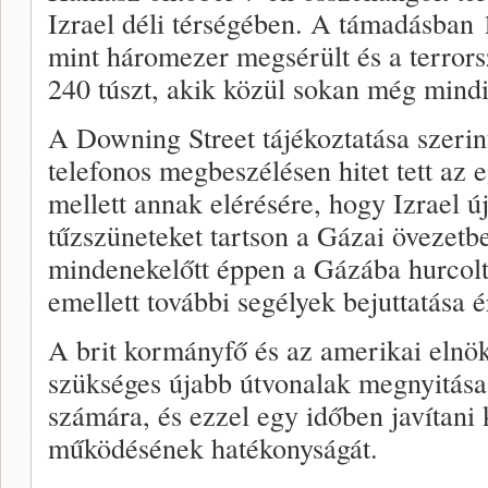
Izrael déli térségében. A támadásban
mint háromezer megsérült és a terror
240 túszt, akik közül sokan még mind
A Downing Street tájékoztatása szerin
telefonos megbeszélésen hitet tett az 
mellett annak elérésére, hogy Izrael 
tűzszüneteket tartson a Gázai övezetb
mindenekelőtt éppen a Gázába hurcolt
emellett további segélyek bejuttatása 
A brit kormányfő és az amerikai elnö
szükséges újabb útvonalak megnyitása
számára, és ezzel egy időben javítani
működésének hatékonyságát.