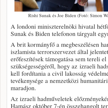
Rishi Sunak és Joe Biden (Fotó: Simon W
A londoni miniszterelnöki hivatal hétfő
Sunak és Biden telefonon tárgyalt egy
A brit kormányfő a megbeszélésen ha
iszlamista terrorszervezet által jelentet
erőfeszítések támogatása sem tereli el
szükségességéről, hogy az izraeli ha
kell fordítania a civil lakosság védelm
tevékenysége a nemzetközi humanitáriu
maradjon.
Az izraeli hadműveletek előzményekén
Hamász október 7-én összehangolt terr