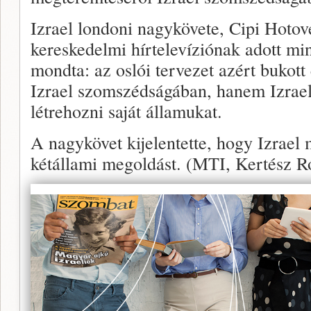
Izrael londoni nagykövete, Cipi Hotov
kereskedelmi hírtelevíziónak adott mi
mondta: az oslói tervezet azért bukott
Izrael szomszédságában, hanem Izrael
létrehozni saját államukat.
A nagykövet kijelentette, hogy Izrael
kétállami megoldást. (MTI, Kertész R