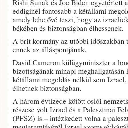
Rishi Sunak és Joe Biden egyetértett 
eddiginél fontosabb a kétállami megol
amely lehetővé teszi, hogy az izraelie
békében és biztonságban élhessenek.
A brit kormány az utóbbi időszakban t
ennek az álláspontjának.
David Cameron külügyminiszter a lon
bizottságának minapi meghallgatásán k
kétállami megoldás nélkül sem Izrael
élhetnek biztonságban.
A három évtizede kötött oslói nemze
részese volt Izrael és a Palesztinai Fe
(PFSZ) is – intézkedett volna a palesz
megteremtéséről Izrael szomszédságá