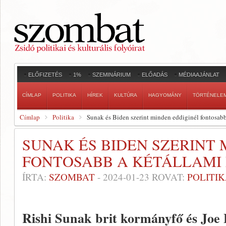
ELŐFIZETÉS
1%
SZEMINÁRIUM
ELŐADÁS
MÉDIAAJÁNLAT
CÍMLAP
POLITIKA
HÍREK
KULTÚRA
HAGYOMÁNY
TÖRTÉNELE
Címlap
Politika
Sunak és Biden szerint minden eddiginél fontosab
SUNAK ÉS BIDEN SZERINT
FONTOSABB A KÉTÁLLAMI
ÍRTA:
SZOMBAT
-
2024-01-23
ROVAT:
POLITI
Rishi Sunak brit kormányfő és Joe