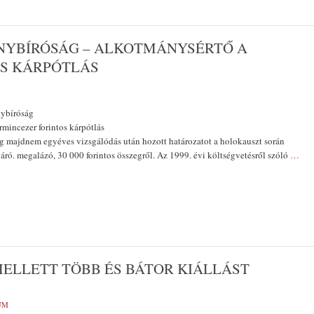
NYBÍRÓSÁG – ALKOTMÁNYSÉRTŐ A
S KÁRPÓTLÁS
nybíróság
minc­ezer forintos kárpótlás
 majdnem egyéves vizsgálódás után hozott ha­tározatot a holokauszt során
áró. megalázó, 30 000 forintos összegről. Az 1999. évi költségvetésről szóló
…
 MELLETT TÖBB ÉS BÁTOR KIÁLLÁST
UM