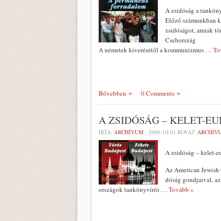
A zsidóság a tankön
Előző számunkban köz
zsidó­ságot, annak t
Csehország
A németek kiverésétől a kommunizmus
… To
Bővebben
0 Comments
A ZSIDÓSÁG – KELET-E
ÍRTA:
ARCHÍVUM
-
2000-10-01
ROVAT:
ARCHÍV
A zsidóság – kelet-
Az American Jewish C
dóság gondjaival, az
orszá­gok tankönyvírói
… Tovább »