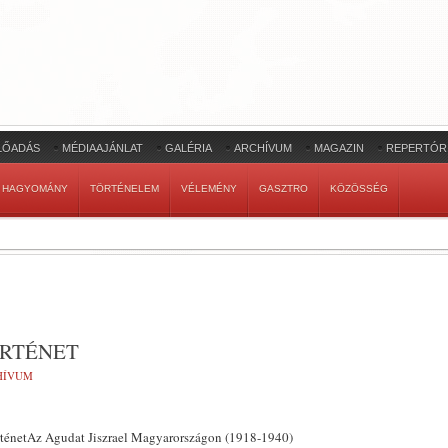
LŐADÁS
MÉDIAAJÁNLAT
GALÉRIA
ARCHÍVUM
MAGAZIN
REPERTÓR
HAGYOMÁNY
TÖRTÉNELEM
VÉLEMÉNY
GASZTRO
KÖZÖSSÉG
ÖRTÉNET
HÍVUM
örténetAz Agudat Jiszrael Magyarországon (1918-1940)