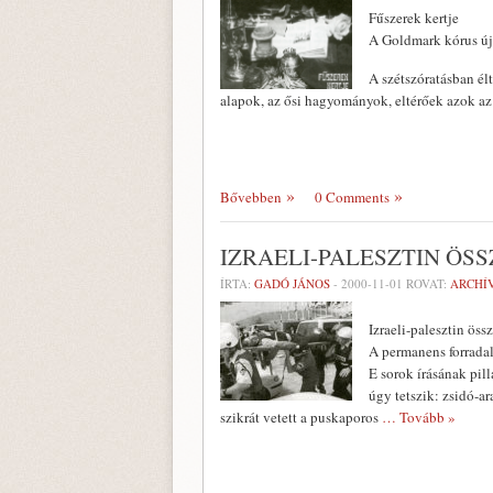
Fűszerek kertje
A Goldmark kórus új
A szétszóratásban él
alapok, az ősi ha­gyományok, eltérőek azok az
Bővebben
0 Comments
IZRAELI-PALESZTIN Ö
ÍRTA:
GADÓ JÁNOS
-
2000-11-01
ROVAT:
ARCHÍ
Izraeli-palesztin ös
A permanens forrad
E sorok írásának pil
úgy tetszik: zsidó-ar
szikrát vetett a puskaporos
… Tovább »