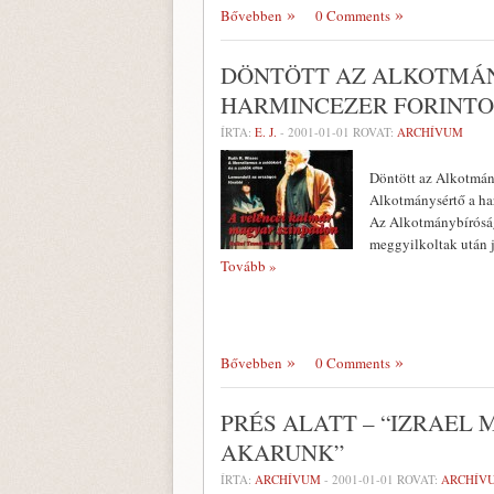
Bővebben
0 Comments
DÖNTÖTT AZ ALKOTMÁ
HARMINCEZER FORINTO
ÍRTA:
E. J.
-
2001-01-01
ROVAT:
ARCHÍVUM
Döntött az Alkotmá
Alkotmánysértő a har
Az Alkotmánybíróság
meggyilkoltak után j
Tovább »
Bővebben
0 Comments
PRÉS ALATT – “IZRAEL
AKARUNK”
ÍRTA:
ARCHÍVUM
-
2001-01-01
ROVAT:
ARCHÍV