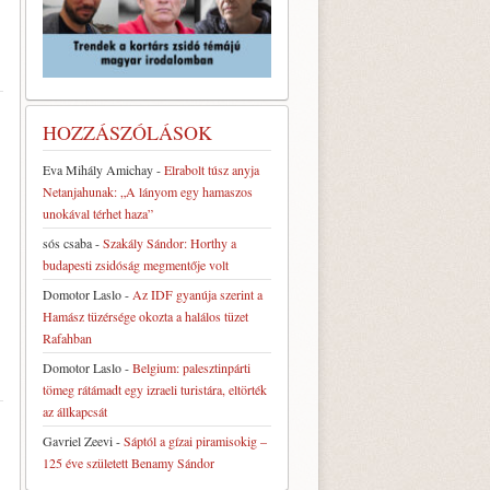
HOZZÁSZÓLÁSOK
Eva Mihály Amichay
-
Elrabolt túsz anyja
Netanjahunak: „A lányom egy hamaszos
unokával térhet haza”
sós csaba
-
Szakály Sándor: Horthy a
budapesti zsidóság megmentője volt
Domotor Laslo
-
Az IDF gyanúja szerint a
Hamász tüzérsége okozta a halálos tüzet
Rafahban
Domotor Laslo
-
Belgium: palesztinpárti
tömeg rátámadt egy izraeli turistára, eltörték
az állkapcsát
Gavriel Zeevi
-
Sáptól a gízai piramisokig –
125 éve született Benamy Sándor