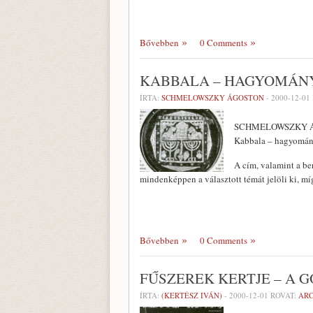
Bővebben
0 Comments
KABBALA – HAGYOMÁN
ÍRTA:
SCHMELOWSZKY ÁGOSTON
-
2000-12-01
SCHMELOWSZKY 
Kabbala – hagyomán
A cím, valamint a be
minden­képpen a választott témát jelöli ki, m
Bővebben
0 Comments
FŰSZEREK KERTJE – A 
ÍRTA:
(KERTÉSZ IVÁN)
-
2000-12-01
ROVAT:
AR