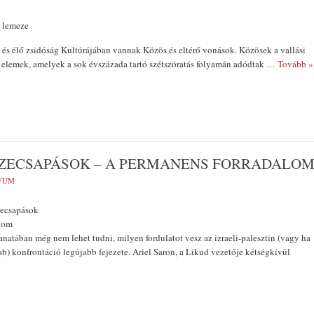
 lemeze
t és élő zsidóság Kultúrájában vannak Közös és eltérő vonások. Közösek a vallási
 elemek, amelyek a sok évszá­zada tartó szétszóratás folyamán adódtak
… Tovább »
SSZECSAPÁSOK – A PERMANENS FORRADALO
VUM
szecsapások
alom
lanatában még nem lehet tudni, milyen fordulatot vesz az izraeli-palesztin (vagy ha
ab) konfrontáció legújabb feje­zete. Ariel Saron, a Likud vezetője két­ségkívül