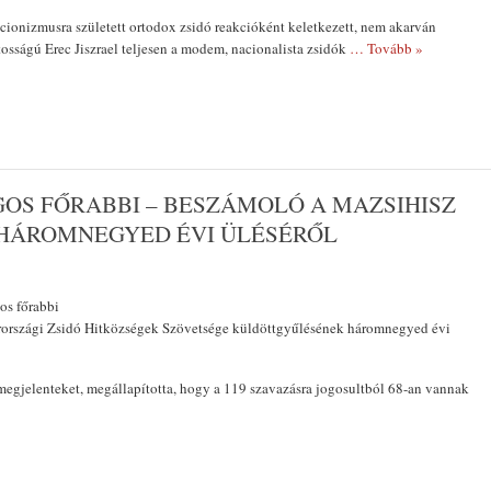
 cionizmusra született ortodox zsidó reakcióként keletkezett, nem akarván
tosságú Erec Jiszrael telje­sen a modem, nacionalista zsidók
… Tovább »
OS FŐRABBI – BESZÁMOLÓ A MAZSIHISZ
HÁROMNEGYED ÉVI ÜLÉSÉRŐL
os főrabbi
országi Zsidó Hitközségek Szövetsége küldöttgyűlésének háromnegyed évi
 megjelenteket, megállapítot­ta, hogy a 119 szavazásra jogosultból 68-an vannak