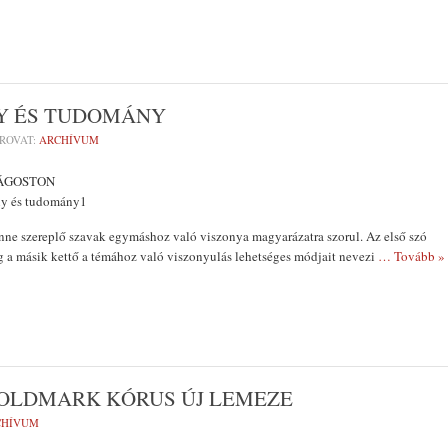
Y ÉS TUDOMÁNY
ROVAT:
ARCHÍVUM
ÁGOSTON
y és tudomány1
nne szereplő szavak egymáshoz való viszonya ma­gyarázatra szorul. Az első szó
íg a másik kettő a témához való viszonyu­lás lehetséges módjait nevezi
… Tovább »
GOLDMARK KÓRUS ÚJ LEMEZE
CHÍVUM