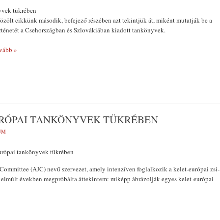
yvek tükrében
ölt cikkünk második, befejező részében azt tekintjük át, miként mutatják be a
örténetét a Csehországban és Szlovákiá­ban kiadott tankönyvek.
vább »
URÓPAI TANKÖNYVEK TÜKRÉBEN
UM
európai tankönyvek tükrében
ommittee (AJC) nevű szervezet, amely intenzí­ven foglalkozik a kelet-európai zsi­
 elmúlt években megpróbálta áttekintem: miképp áb­rázolják egyes kelet-európai