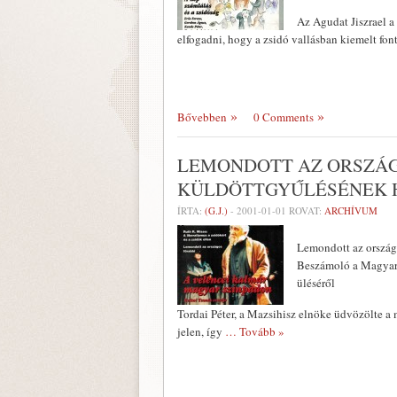
Az Agudat Jiszrael a
elfogadni, hogy a zsidó vallás­ban kiemelt fon
Bővebben
0 Comments
LEMONDOTT AZ ORSZÁG
KÜLDÖTTGYŰLÉSÉNEK 
ÍRTA:
(G.J.)
-
2001-01-01
ROVAT:
ARCHÍVUM
Lemondott az ország
Beszámoló a Magyar
üléséről
Tordai Péter, a Mazsihisz elnöke üd­vözölte a
jelen, így
… Tovább »