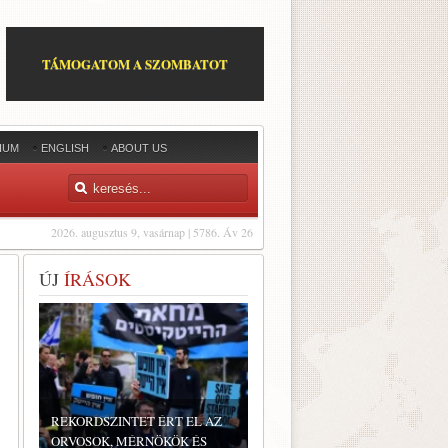
TÁMOGATOM A SZOMBATOT
IUM
ENGLISH
ABOUT US
2026. augusztus 9, vasárnap | 5786. Áv 26
ÚJ
ÍRÁSOK
REKORDSZINTET ÉRT EL AZ
ORVOSOK, MÉRNÖKÖK ÉS