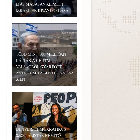
MÁS MAGASAN KÉPZETT
IZRAELIEK KIVÁNDORLÁSA
TÖBB MINT 100 MILLIÓAN
LÁTTÁK A CEUTAI
VÁLSÁGBÓL GYÁRTOTT
ANTISZEMITA KONTEÓKAT AZ
X-EN
DENVER: DEMOKRATIKUS
SZOCIALISTÁK RÉMÍTŐ