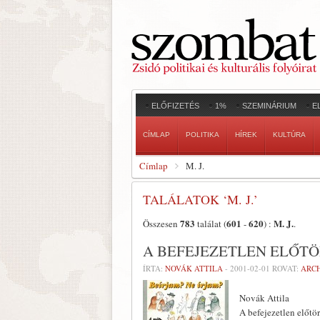
ELŐFIZETÉS
1%
SZEMINÁRIUM
E
CÍMLAP
POLITIKA
HÍREK
KULTÚRA
Címlap
M. J.
TALÁLATOK ‘M. J.’
783
601
620
M. J.
Összesen
találat (
-
) :
.
A BEFEJEZETLEN ELŐT
ÍRTA:
NOVÁK ATTILA
-
2001-02-01
ROVAT:
ARC
Novák Attila
A befejezetlen előt