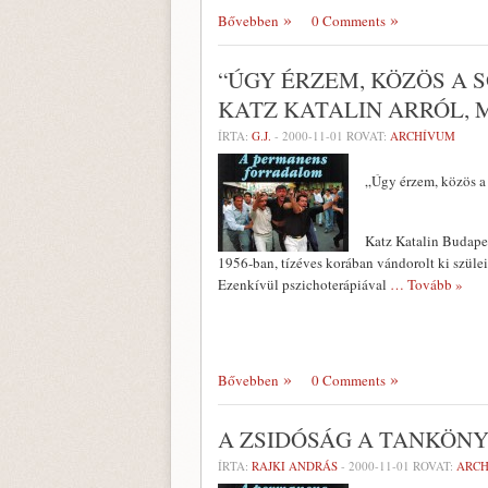
Bővebben
0 Comments
“ÚGY ÉRZEM, KÖZÖS A 
KATZ KATALIN ARRÓL, 
ÍRTA:
G.J.
-
2000-11-01
ROVAT:
ARCHÍVUM
„Úgy érzem, közös a
Katz Katalin Budapes
1956-ban, tízéves korában vándorolt ki szülei
Ezenkívül pszichoterápiával
… Tovább »
Bővebben
0 Comments
A ZSIDÓSÁG A TANKÖN
ÍRTA:
RAJKI ANDRÁS
-
2000-11-01
ROVAT:
ARC