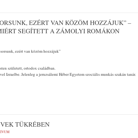
SORSUNK, EZÉRT VAN KÖZÖM HOZZÁJUK” –
MIÉRT SEGÍTETT A ZÁMOLYI ROMÁKON
 sorsunk, ezért van közöm hozzájuk”
ten született, ortodox családban.
vel Izraelbe. Jelenleg a jeruzsálemi Héber Egyetem szociális munkás szakán tanár.
YVEK TÜKRÉBEN
HÍVUM