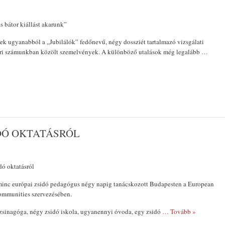
és bátor kiállást akarunk”
ések ugyanabból a „Jubilálók” fedőnevű, négy dossziét tartalmazó vizsgálati
ri számunkban közölt szemelvények. A különböző utalások még legalább
…
DÓ OKTATÁSRÓL
dó oktatásról
inc európai zsidó pedagógus négy napig tanácskozott Budapesten a European
ommunities szervezésében.
zsinagóga, négy zsidó isko­la, ugyanennyi óvoda, egy zsidó
… Tovább »