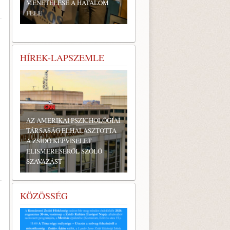
MENETELÉSE A HATALOM
FELÉ
HÍREK-LAPSZEMLE
AZ AMERIKAI PSZICHOLÓGIAI
TÁRSASÁG ELHALASZTOTTA
A ZSIDÓ KÉPVISELET
ELISMERÉSÉRŐL SZÓLÓ
SZAVAZÁST
KÖZÖSSÉG