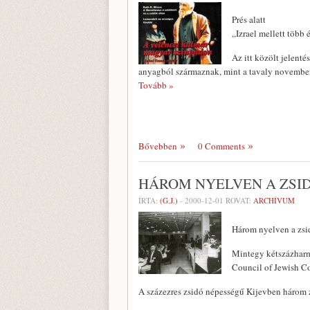
Prés alatt
„Izrael mellett több 
Az itt közölt jelent
anyagból származnak, mint a tavaly novembe
Tovább »
Bővebben
0 Comments
HÁROM NYELVEN A ZSI
ÍRTA:
(G.J.)
-
2000-12-01
ROVAT:
ARCHÍVUM
Három nyelven a zsi
Mintegy kétszázharm
Council of Jewish C
A százezres zsidó népességű Kijevben három 