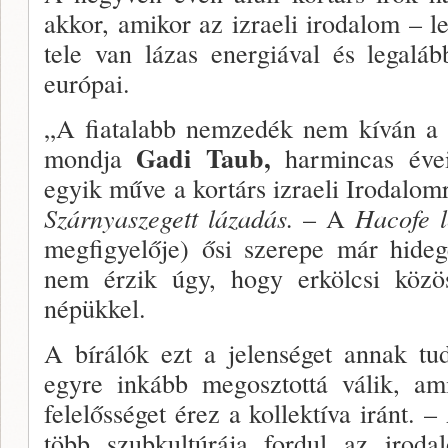
akkor, amikor az izraeli irodalom – l
tele van lázas ener­giával és legalá
európai.
„A fiatalabb nemzedék nem kíván a k
Gadi Taub,
mondja
harmincas éve
egyik műve a kortárs izraeli Irodalomr
Szárnyaszegett lázadás.
– A
Hacofe l
megfigyelője) ősi szerepe már hideg
nem érzik úgy, hogy erkölcsi közöss
népükkel.
A bírálók ezt a jelenséget annak tu
egyre inkább megosztottá válik, am
felelősséget érez a kollektíva iránt. 
több szubkultúrája fordul az iro