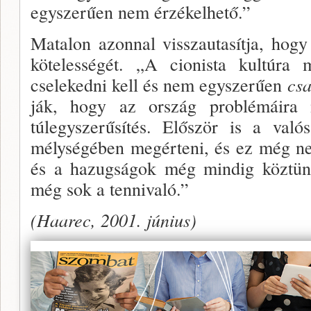
egyszerűen nem érzékelhető.”
Matalon azonnal visszautasítja, hog
kötelessé­gét. „A cionista kultúra 
cselekedni kell és nem egy­szerűen
csa
ják, hogy az ország problémáira me
túlegyszerűsítés. Először is a való
mélységében megérteni, és ez még ne
és a ha­zugságok még mindig köztün
még sok a tennivaló.”
(Haarec, 2001. június)