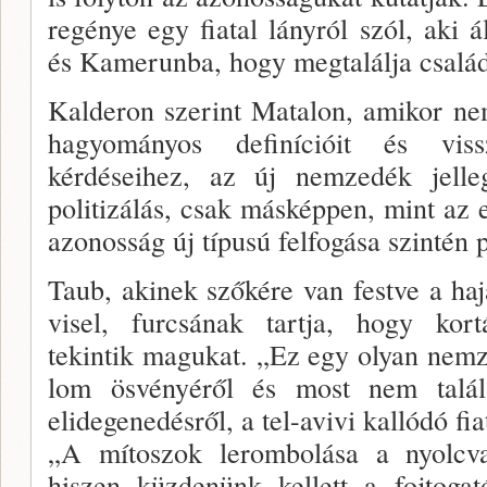
regénye egy fiatal lányról szól, aki 
és Kamerunba, hogy megtalálja családj
Kalderon szerint Matalon, amikor nem
hagyomá­nyos definícióit és viss
kérdéseihez, az új nemzedék jelleg
politizá­lás, csak másképpen, mint az 
azonosság új típusú felfogása szintén po
Taub, akinek szőkére van festve a ha­j
visel, fur­csának tartja, hogy kort
tekintik magukat. „Ez egy olyan nemz
lom ösvényéről és most nem talál
elidegenedésről, a tel-avivi kallódó fi
„A mítoszok lerombolása a nyolcva
hiszen küzdenünk kellett a fojtogat