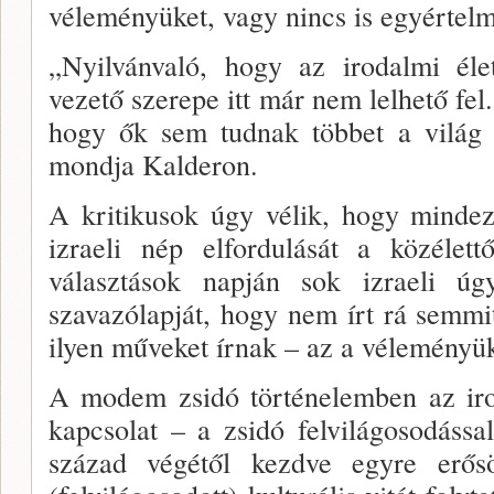
véleményüket, vagy nincs is egyérte
„Nyilvánvaló, hogy az irodalmi éle
vezető szerepe itt már nem lelhető fel.
hogy ők sem tudnak töb­bet a világ 
mondja Kalderon.
A kritikusok úgy vélik, hogy minde
izraeli nép el­fordulását a közélet
választások napján sok izraeli 
szavazólapját, hogy nem írt rá semm
ilyen műveket írnak – az a véleményü
A modem zsidó történelemben az iro­
kapcsolat – a zsidó felvilágosodáss
század végétől kezdve egyre erő