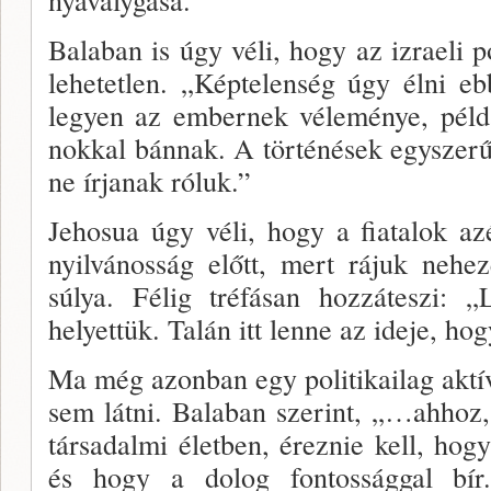
Balaban is úgy véli, hogy az izraeli po
lehetetlen. „Képtelenség úgy élni e
legyen az embernek véle­ménye, példá
nokkal bánnak. A történések egyszerű
ne írjanak róluk.”
Jehosua úgy véli, hogy a fiatalok a
nyilvánosság előtt, mert rájuk neh
súlya. Félig tréfásan hozzáte­szi:
helyet­tük. Talán itt lenne az ideje, h
Ma még azonban egy politikailag akt­
sem látni. Balaban szerint, „…ahhoz,
társadalmi életben, érez­nie kell, hog
és hogy a dolog fontossággal bí