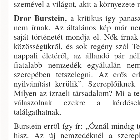
szemével a világot, akit a környezete 
Dror Burstein,
a kritikus így panas
nem írnak. Az általános kép már ne
saját történetét mondja el. Nők írnak 
közösségükről, és sok regény szól Te
nappali éle­téről, az állandó pár né
fiatalabb nemzedék egyálta­lán nem
szerepé­ben tetszelegni. Az erős erk
nyilvánítást kerülik”. Sze­replőikne
Milyen az izraeli társadalom? Mi a t
válaszolnak ezekre a kérdésekr
találgathatnak.
Burstein erről így ír: „Óznál mindig t
hisz. Az új nemzedéknél a szereplő