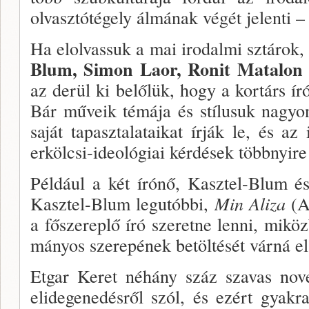
olvasztótégely álmának végét jelenti 
Ha elolvassuk a mai irodalmi sztárok
Blum, Si­mon Laor, Ronit Matalon
az derül ki belőlük, hogy a kortárs ír
Bár műveik témája és stílusuk nagyo
saját tapasztalataikat írják le, és az i
erkölcsi-ideológiai kérdések többnyir
Például a két írónő, Kasztel-Blum é
Kasztel-Blum legutóbbi,
Min Aliza
(A
a főszereplő író szeretne lenni, mik
mányos szerepének betöltését várná el 
Etgar Keret néhány száz szavas nove
elidegene­désről szól, és ezért gyakr