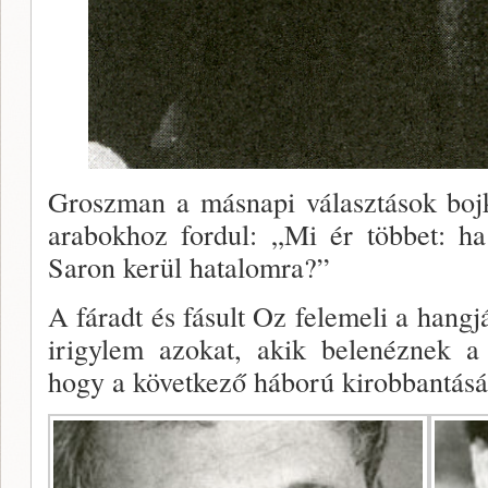
Groszman a másnapi választások boj­k
arabokhoz fordul: „Mi ér többet: ha
Saron kerül hatalomra?”
A fáradt és fásult Oz felemeli a hang­
irigylem azokat, akik belenéznek a
hogy a következő hábo­rú kirobbantásá