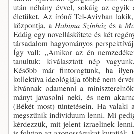
után néhány évvel, sokáig az egyik 
éle­tüket. Az írónő Tel-Avivban lakik,
központja, a
Ha­bima Színház
és a
M
Eddig egy novelláskötete és két regé
társadalom hagyományos perspektívá­j
Így vall: „Amikor az én nemzedékem
tanultuk: kiválasztott nép vagyunk
Később már fintorogtunk, ha ilyen
kollektíva ideológi­ája többé nem érvé
kívánnak odamenni a miniszterelnök
mányt javasolni neki, és nem akarn
(Békét most) tüntetésein. Ha valaki 
megszűnik individuum lenni. Mi pedi
kér­dezzük, mit jelent izraelinek lenni
is folyton az azonosságukat kutatják. 