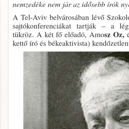
nemzedéke nem jár az idősebb írók n
A Tel-Aviv belvárosában lévő Szokolo
sajtókonferen­ciákat tartják – a lé
sz Oz,
tükröz. A két fő előadó, Amo
kettő író és békeaktivista) kendőzetle­n