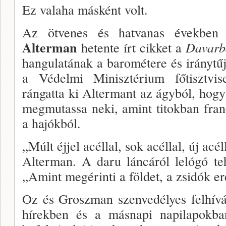
Ez valaha másként volt.
Az ötvenes és hatvanas években 
Alterman
hetente írt cikket a
Davarb
hangulatának a barométere és irányt
a Védelmi Minisztérium főtisztvi
rángatta ki Altermant az ágyból, hogy 
megmutassa neki, amint ti­tokban fra
a hajókból.
„Múlt éjjel acéllal, sok acéllal, új ac
Alterman. A daru láncáról lelógó teh
„Amint megérinti a föl­det, a zsidók e
Oz és Groszman szenvedélyes felhí­vá
hírekben és a másnapi napilapokban