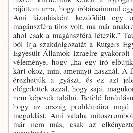
rájöttem arra, hogy író­társaimmal együ
Ami lázadásként kezdődött egy o
magánszféra ti­los volt, ma már anak
ahol csak a magánszféra létezik.” T
ból írja szakdolgozatát a Rutgers E
Egyesült Álla­mok Izraelre gyakorolt
véleménye, hogy „ha egy író el­bújik
kárt okoz, mint amennyit használ. A fi
érezhetjük a gyászt, és ez azt j
elégedettek azzal, hogy saját magu­k
nem ké­pesek találni. Befelé fordulásuk
hogy az ország problémáira majd 
megoldást. Ami valaha mítoszrombol
már nem más, csak az elkényeztet
nyavalygása.”