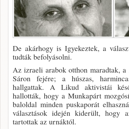
De akárhogy is Igyekeztek, a válas
tudták befo­lyásolni.
Az izraeli arabok otthon maradtak, a
Sáron fejé­re; a húszas, harminc
hallgattak. A Likud aktivistái k
hallották, hogy a Munkapárt mozgósít
baloldal minden puskapo­rát elhaszn
választások idején kiderült, hogy a
tartottak az urnáktól.