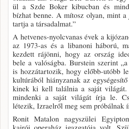
ül a Szde Boker kibucban és mind
bízhat benne. A mítosz olyan, mint a
tartja a társa­dalmat.”
A hetvenes-nyolcvanas évek a kijóza­
az 1973-as és a libanoni háború, m
kezdett rájönni, hogy az ország ideo
bele a valóságba. Burstein szerint „
is hozzátarto­zik, hogy előbb-utóbb le
kultúrából hiányzanak az egységesít
kinek ki kell találnia a saját világá
mindenki a sa­ját világát írja le. 
létezik, Izraelről meg sem próbál­nak í
Ronit Matalon nagyszülei Egyiptom
kairói opera­ház igazgatója volt. Szü