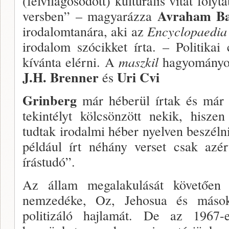
(felvilágo­sodott) kulturális vitát folyt
Avraham B
versben” – magyarázza
irodalomtanára, aki az
Encyc­lopaedi
irodalom szócikket írta. – Politikai
kívánta elérni. A
maszkil
hagyományoka
J.H. Brenner
Uri Cvi
és
Grinberg
már héberül írtak és már m
tekintélyt köl­csönzött nekik, hisz
tudtak irodalmi héber nyelven beszélni
pél­dául írt néhány verset csak azé
írástudó”.
Az állam megalakulását követően
nemzedéke, Oz, Jehosua és mások, 
politizáló hajlamát. De az 1967-es