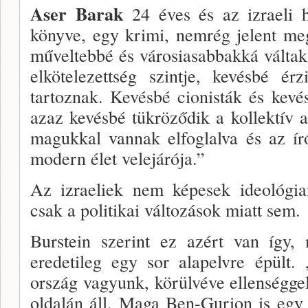
Aser Barak
24 éves és az izraeli 
könyve, egy krimi, nemrég jelent me
műveltebbé és városiasab­bakká váltak
elkötelezettség szintje, kevésbé é
tartoznak. Kevésbé cionisták és kevé
azaz kevésbé tükröződik a kollektív
magukkal vannak elfoglalva és az ír
modern élet vele­járója.”
Az izraeliek nem képesek ideológiai
csak a politi­kai változások miatt sem.
Burstein szerint ez azért van így, 
eredetileg egy sor alapelvre épült.
ország vagyunk, körülvéve ellenség­ge
oldalán áll. Maga Ben-Gurion is egy