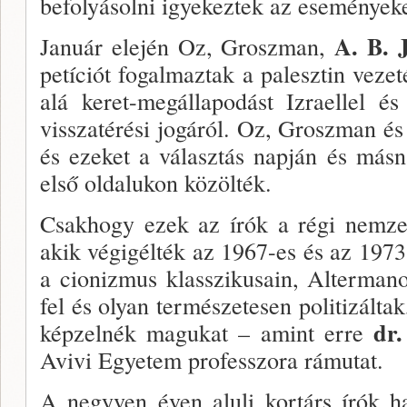
befolyásolni igyekeztek az eseményeke
A. B. 
Január elején Oz, Groszman,
petíciót fo­galmaztak a palesztin vezet
alá keret-megállapo­dást Izraellel 
visszatérési jogáról. Oz, Groszman és 
és ezeket a választás napján és más
első oldalukon közölték.
Csakhogy ezek az írók a régi nemze­d
akik végigél­ték az 1967-es és az 19
a cionizmus klassziku­sain, Alterma
fel és olyan természetesen politizál­ta
dr
képzel­nék magukat – amint erre
Avivi Egyetem pro­fesszora rámutat.
A negyven éven aluli kortárs írók ha