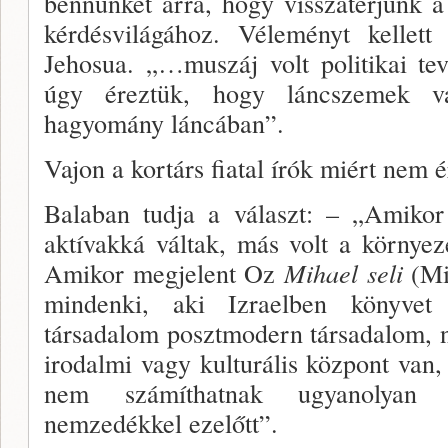
bennünket arra, hogy visszatérjünk a
kérdésvilágához. Véleményt kellett
Jehosua. „…muszáj volt politikai te
úgy éreztük, hogy láncszemek v
hagyomány láncában”.
Vajon a kortárs fiatal írók miért nem é
Balaban tudja a választ: – „Amikor
aktívakká vál­tak, más volt a környe
Amikor megjelent Oz
Mihael seli
(Mi
mindenki, aki Izraelben könyvet
társadalom posztmo­dern társadalom,
irodalmi vagy kulturális köz­pont van
nem számíthatnak ugyanolyan f
nemzedékkel ezelőtt”.