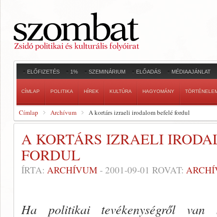
ELŐFIZETÉS
1%
SZEMINÁRIUM
ELŐADÁS
MÉDIAAJÁNLAT
CÍMLAP
POLITIKA
HÍREK
KULTÚRA
HAGYOMÁNY
TÖRTÉNELE
Címlap
Archívum
A kortárs izraeli irodalom befelé fordul
A KORTÁRS IZRAELI IROD
FORDUL
ÍRTA:
ARCHÍVUM
-
2001-09-01
ROVAT:
ARCH
Ha politikai tevékenységről van 