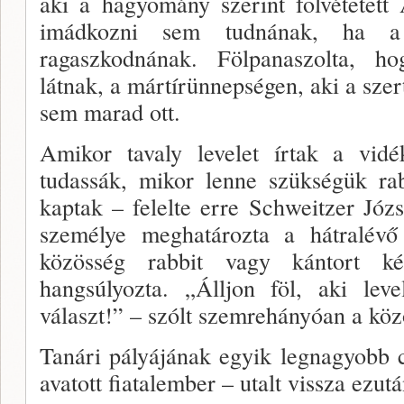
aki a hagyomány szerint fölvétetett
imádkozni sem tudnának, ha a s
ragaszkodnának. Fölpanaszol­ta, h
látnak, a mártírünnepségen, aki a sze
sem marad ott.
Amikor tavaly levelet írtak a vidé
tudassák, mi­kor lenne szükségük ra
kaptak – felelte erre Schweitzer Józ
személye meghatározta a hátra­lév
közösség rabbit vagy kántort ké
hangsúlyozta. „Álljon föl, aki le­v
választ!” – szólt szemrehányóan a kö
Tanári pályájának egyik legnagyobb c
avatott fia­talember – utalt vissza ezu