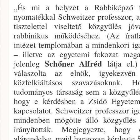
„És mi a helyzet a Rabbiképző t
nyomatékkal Schweitzer professzor, a
tisztelettel viseltető közgyű­lés j
rabbinikus működéséhez. (Az írat
intézet templomában a mindenkori iga
– illetve az egyetemi fokozat meg­a
Schőner Alfréd
jelenleg
látja el
válaszolta az elnök, igyekez­vé
közfelkiáltásos szavazásoknak.
tudományos társaság sem a köz­gyűlés
hogy e kérdésben a Zsidó Egyetem i
kapcsolatot. Schweitzer professzor ig
mindenben mögötte álló közgyűlés 
irányították. Megjegyezte, hogy
alárendelve, majd hangosan kér­dezte 