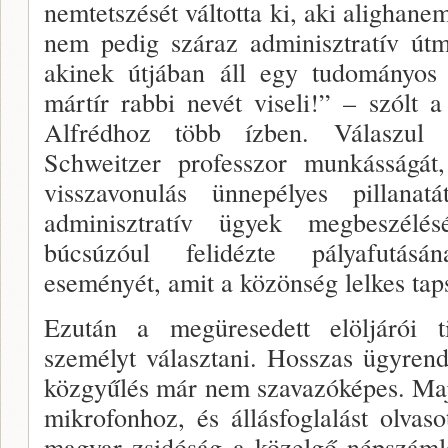
nemtetszését vál­totta ki, aki alighane
nem pedig száraz adminisztratív útmu
akinek útjában áll egy tudomá­nyos
mártír rabbi nevét viseli!” – szólt 
Alfrédhoz több íz­ben. Válaszul 
Schweitzer professzor munkásságát
visszavonulás ün­nepélyes pillanat
adminisztratív ügyek megbeszélé­
búcsúzóul feli­dézte pályafutás
eseményét, amit a közönség lel­kes tap
Ezután a megüresedett elöljárói ti
személyt válasz­tani. Hosszas ügyrendi
közgyűlés már nem szava­zóképes. Maj
mikrofonhoz, és állásfoglalást olva­so
magyar zsidóság a közelgő népszámlál