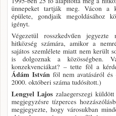
1995-ben 25 fő alapította meg a hitkö
ünnepeket tartják meg. Vácon a k
épülete, gondjaik megoldásához köz
igényt.
Végezetül rosszkedvűen jegyezte
hitközség szá­mára, amikor a nemrég
sajátos szemlélete miatt nem került 
is dolgoznak a közösségben. Va
konzekvenciákat? – tette föl a kérd
Ádám István
föl nem avatásáról és 
2000. októ­beri száma tudósított.)
Lengyel Lajos
zalaegerszegi küldött
megjegyzés­re tízperces hozzászólás
megjegyezte, hogy váro­sukban mindö