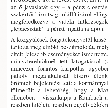
az ő javaslatát egy – a pénz elosztá
szakértői bizottság fölállításáról elfo
megfe­ledkezve a vidéki hitközségek 
„lepacsizták” a pénzt ingatlanalapon.
A közgyűlések forgatókönyvétől kis­sé 
tartotta meg elnöki beszámolóját, mel
eltelt jelesebb eseményeket ismertette
miniszterelnöknél tett látogatásról 
mincezer forintos kárpótlás ügyébe
páholy megalaku­lását kísérő élénk
örömteli bejelentést tett: a kor­mánnya
fölmerült a lehetőség, hogy a Maz
ellenében – vissza­kapja a Rumbach u
részben hitéleti, részben egyéb célokr