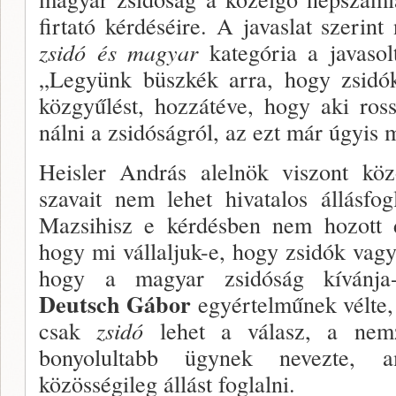
firtató kérdéséire. A javaslat szerin
zsidó és magyar
kategória a java­sol
„Legyünk büszkék arra, hogy zsidók
közgyűlést, hozzátéve, hogy aki ross
nálni a zsidóságról, az ezt már úgyis 
Heisler András alelnök viszont közö
szavait nem le­het hivatalos állásfo
Mazsihisz e kérdésben nem ho­zott 
hogy mi vállaljuk-e, hogy zsidók vagyu
hogy a magyar zsidó­ság kívánja
Deutsch Gábor
egyértelműnek vélte,
csak
zsidó
lehet a válasz, a nemz
bonyolultabb ügynek nevezte, 
közösségileg állást foglalni.