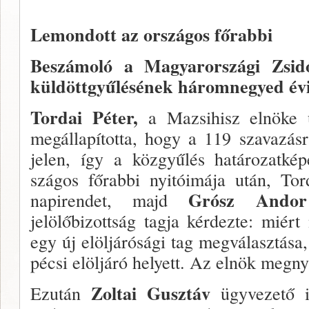
Lemondott az országos főrabbi
Beszámoló a Magyarországi Zsidó
küldöttgyűlésének háromnegyed évi
Tordai Péter,
a Mazsihisz elnöke ü
megállapítot­ta, hogy a 119 szavazás
jelen, így a közgyűlés ha­tározatké
szágos főrabbi nyitóimája után, Tor
Grósz And
napirendet, majd
jelölőbizottság tagja kérdezte: miér
egy új elöljárósági tag megválasztása
pécsi elöljáró helyett. Az elnök megny
Zoltai Gusztáv
Ezután
ügyvezető 