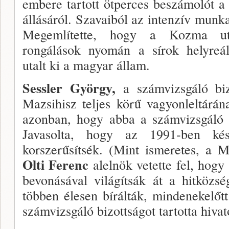
embere tar­tott ötperces beszámolót a
állásáról. Szavaiból az intenzív munka
Megemlítette, hogy a Kozma ut­c
rongálások nyomán a sírok helyreállí
utalt ki a magyar állam.
Sessler György,
a számvizsgáló bi­
Mazsihisz teljes körű vagyonleltárának
azonban, hogy abba a számvizsgáló 
Javasolta, hogy az 1991-ben ké­szü
korszerűsít­sék. (Mint ismeretes, a 
Olti Ferenc
alelnök vetet­te fel, hog
bevonásával világítsák át a hitközs
többen éle­sen bírálták, mindenekelőt
számvizsgáló bizott­ságot tartotta hivat