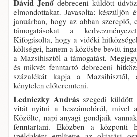
Dávid Jenő
debreceni küldött üdvö­
elmondotta­kat. Javasolta: készüljön
januárban, hogy az abban szereplő, e
támogatásokat a kedvezménye­ze
Kifogásolta, hogy a vidéki hitközség
költségei, hanem a kö­zösbe bevitt ing
a Mazsihisztől a támogatást. Megjeg
és mikvét fenntartó debreceni hitkö
százalékát kap­ja a Mazsihisztől, 
kénytelen előteremteni.
Ledniczky András
szegedi küldött
vitát nyitni a beszámolóról, mivel 
Közölte, napi anyagi gondjaik vannak
fenntartani. Eközben a központi hi
(példaként emlí­tette az oktatási os