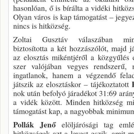
hasonlóan, ő is bírálta a vidéki hitkö
Olyan város is kap támogatást – jegyez
nincs is hit­község.
Zoltai Gusztáv válaszában minde
biztosította a két hozzászólót, majd
az elosztás mikéntjéről a közgyűlés 
szer valójában vegyes rendszerű, 
ingatlanok, ha­nem a végzendő fela
játszik az elosztáskor – tájé­koztatott
nok után befolyó járadékot 31:69 arán
a vi­dék között. Minden hitközség m
támogatást kap, a nagyobbak minimum
Pollák Jenő
elöljárósági tag emlé
hitközségek azt a levest eszik, amit