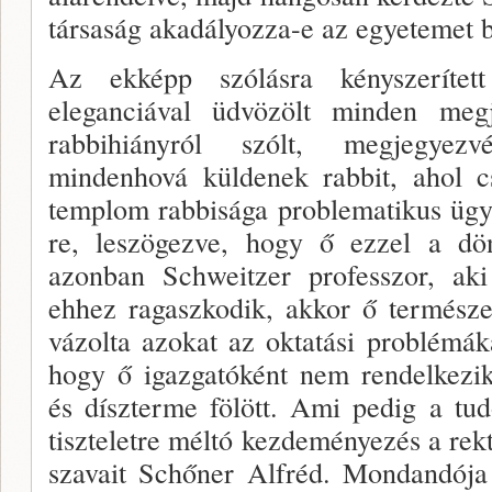
tár­saság akadályozza-e az egyetemet b
Az ekképp szólásra kényszerítet
eleganciával üdvö­zölt minden megj
rabbihiányról szólt, megjegyez­
mindenhová küldenek rabbit, ahol cs
templom rabbisága problematikus ügy”
re, leszögezve, hogy ő ezzel a dön
azonban Schwei­tzer professzor, aki
ehhez ragaszkodik, akkor ő ter­mész
vá­zolta azokat az oktatási problémá
hogy ő igazga­tóként nem rendelkezi
és díszterme fölött. Ami pedig a tud
tiszteletre méltó kezdeményezés a rek­t
szavait Schőner Alfréd. Mondandója 