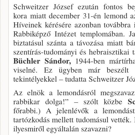
Schweitzer József ezután fontos be­j
kora miatt december 31-én lemond az 
Híveinek kérésére azonban továbbra i
Rabbiképző Intézet templo­mában. Ja
biztatásul szánta a távozása miatt b
szentírás-tudományi és hebraisztikai t
Büchler Sándor,
1944-ben mártírha
viselné. Ez ügyben már beszélt 
tekintélyekkel – tudatta Schweitzer Jó
Az elnök a lemondásról megszavaz­t
S
rabbikar dol­ga!” – szólt közbe
főrabbi.) A jelenlévők a le­mond
tartózkodás mellett tudomásul vették. E
ilyesmiről egyáltalán szavazni?