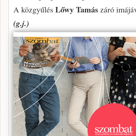
Lőwy Tamás
A közgyűlés
záró imájá­
(g.j.)