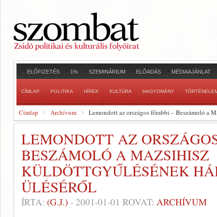
ELŐFIZETÉS
1%
SZEMINÁRIUM
ELŐADÁS
MÉDIAAJÁNLAT
CÍMLAP
POLITIKA
HÍREK
KULTÚRA
HAGYOMÁNY
TÖRTÉNELE
Címlap
Archívum
Lemondott az országos főrabbi – Beszámoló a M
LEMONDOTT AZ ORSZÁGOS
BESZÁMOLÓ A MAZSIHISZ
KÜLDÖTTGYŰLÉSÉNEK HÁ
ÜLÉSÉRŐL
ÍRTA:
(G.J.)
-
2001-01-01
ROVAT:
ARCHÍVUM