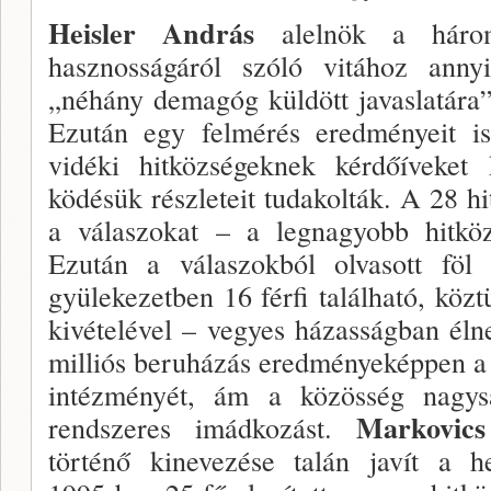
Heisler András
alelnök a háro
hasznosságáról szóló vitához anny
„néhány demagóg küldött javaslatá­ra
Ezután egy felmérés eredményeit is
vidéki hitközségeknek kérdőíveket
ködésük részleteit tudakolták. A 28 hi
a válaszo­kat – a legnagyobb hitkö
Ezután a válaszokból ol­vasott föl 
gyülekezetben 16 férfi található, kö
kivételé­vel – vegyes házasságban él
milliós beruházás eredményeképpen a kö
intézményét, ám a közös­ség nagy
Markovic
rendszeres imádkozást.
történő kineve­zése talán javít a h