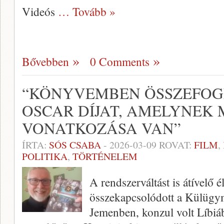
Videós
… Tovább »
Bővebben
0 Comments
“KÖNYVEMBEN ÖSSZEFOGL
OSCAR DÍJAT, AMELYNEK
VONATKOZÁSA VAN”
ÍRTA:
SÓS CSABA
-
2026-03-09
ROVAT:
FILM
,
POLITIKA
,
TÖRTÉNELEM
A rendszerváltást is átívelő é
összekapcsolódott a Külügym
Jemenben, konzul volt Líbi