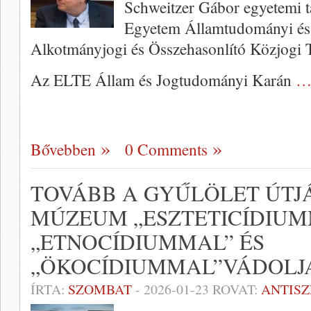
Schweitzer Gábor egyetemi t
Egyetem Államtudományi és
Alkotmányjogi és Összehasonlító Közjogi T
Az ELTE Állam és Jogtudományi Karán
…
Bővebben
0 Comments
TOVÁBB A GYŰLÖLET ÚTJ
MÚZEUM „ESZTETICÍDIUM
„ETNOCÍDIUMMAL” ÉS
„ÖKOCÍDIUMMAL”VÁDOLJA
ÍRTA:
SZOMBAT
-
2026-01-23
ROVAT:
ANTIS