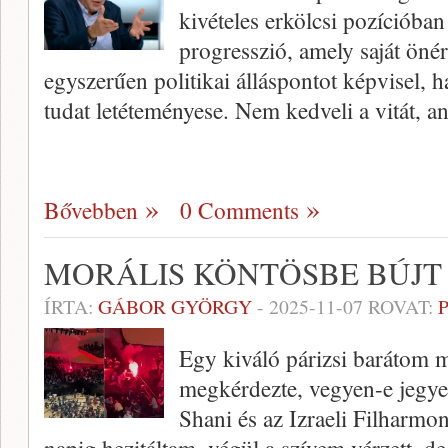
kivételes erkölcsi pozícióban
progresszió, amely saját öné
egyszerűen politikai álláspontot képvisel, h
tudat letéteményese. Nem kedveli a vitát, a
Bővebben
0 Comments
MORÁLIS KÖNTÖSBE BÚJT
ÍRTA:
GÁBOR GYÖRGY
-
2025-11-07
ROVAT:
Egy kiváló párizsi barátom m
megkérdezte, vegyen-e jegye
Shani és az Izraeli Filharmo