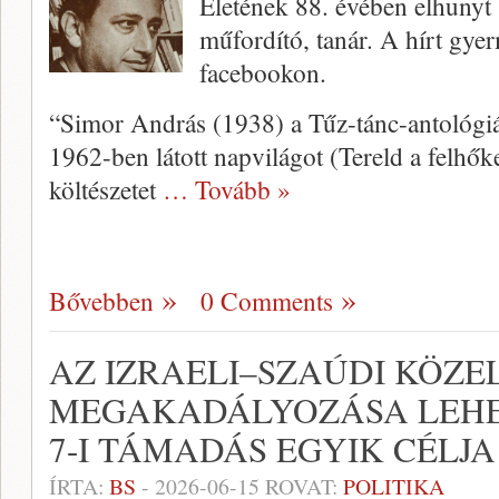
Életének 88. évében elhunyt
műfordító, tanár. A hírt gyer
facebookon.
“Simor András (1938) a Tűz-tánc-antológiá
1962-ben látott napvilágot (Tereld a felhőke
költészetet
… Tovább »
Bővebben
0 Comments
AZ IZRAELI–SZAÚDI KÖZE
MEGAKADÁLYOZÁSA LEHE
7-I TÁMADÁS EGYIK CÉLJA
ÍRTA:
BS
-
2026-06-15
ROVAT:
POLITIKA