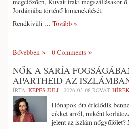
megelőzően, Kuvait iraki megszállásakor ő 
Jordániába történő kimenekítését.
Rendkívüli
… Tovább »
Bővebben
0 Comments
NŐK A SARÍA FOGSÁGÁBA
APARTHEID AZ ISZLÁMBA
ÍRTA:
KEPES JULI
-
2026-03-08
ROVAT:
HÍREK
Hónapok óta érlelődik benne
cikket arról, miként korlátoz
jelent az iszlám nőgyűlölet? 