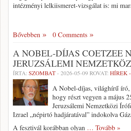
intézményi lelkiismeret-vizsgálat is: mi ma
Bővebben
0 Comments
A NOBEL-DÍJAS COETZEE 
JERUZSÁLEMI NEMZETKÖZ
ÍRTA:
SZOMBAT
-
2026-05-09
ROVAT:
HÍREK 
A Nobel-díjas, világhírű író,
hogy részt vegyen a május 25
Jeruzsálemi Nemzetközi Írófe
Izrael „népirtó hadjáratával” indokolva Gá
A fesztivál korábban olyan
… Tovább »