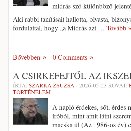
midrás szó különböző jelenté
Aki rabbi tanításait hallotta, olvasta, bizon
fordulattal, hogy „a Midrás azt
… Tovább 
Bővebben
0 Comments
A CSIRKEFEJTŐL AZ IKSZE
ÍRTA:
SZARKA ZSUZSA
-
2026-05-23
ROVAT:
TÖRTÉNELEM
A napló érdekes, sőt, érdes m
íróból, mint amit látni szer
macska ül (Az 1986-os év) c