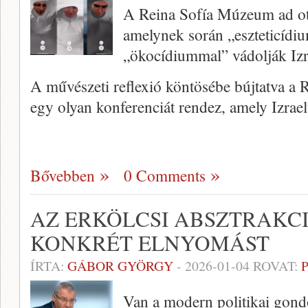
A Reina Sofía Múzeum ad ot
amelynek során „eszteticídi
„ökocídiummal” vádolják Izr
A művészeti reflexió köntösébe bújtatva a
egy olyan konferenciát rendez, amely Izrae
Bővebben
0 Comments
AZ ERKÖLCSI ABSZTRAKCI
KONKRÉT ELNYOMÁST
ÍRTA:
GÁBOR GYÖRGY
-
2026-01-04
ROVAT:
Van a modern politikai gon