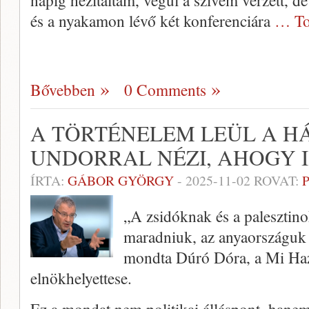
napig hezitáltam, végül a szívem vérzett, d
és a nyakamon lévő két konferenciára
… To
Bővebben
0 Comments
A TÖRTÉNELEM LEÜL A HÁ
UNDORRAL NÉZI, AHOGY 
ÍRTA:
GÁBOR GYÖRGY
-
2025-11-02
ROVAT:
„A zsidóknak és a palesztino
maradniuk, az anyaországuk
mondta Dúró Dóra, a Mi H
elnökhelyettese.