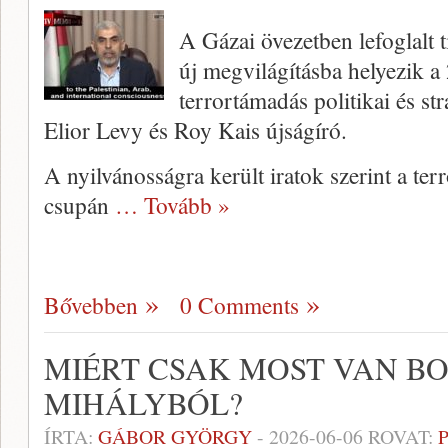
A Gázai övezetben lefoglal
új megvilágításba helyezik a
terrortámadás politikai és stra
Elior Levy és Roy Kais újságíró.
A nyilvánosságra került iratok szerint a te
csupán
… Tovább »
Bővebben
0 Comments
MIÉRT CSAK MOST VAN B
MIHÁLYBÓL?
ÍRTA:
GÁBOR GYÖRGY
-
2026-06-06
ROVAT: