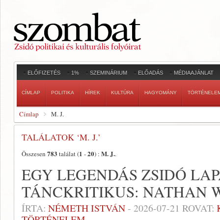
ELŐFIZETÉS
1%
SZEMINÁRIUM
ELŐADÁS
MÉDIAAJÁNLAT
CÍMLAP
POLITIKA
HÍREK
KULTÚRA
HAGYOMÁNY
TÖRTÉNELE
Címlap
M. J.
TALÁLATOK ‘M. J.’
783
1
20
M. J.
Összesen
találat (
-
) :
.
EGY LEGENDÁS ZSIDÓ LAP
TÁNCKRITIKUS: NATHAN WO
ÍRTA:
NÉMETH ISTVÁN
-
2026-07-21
ROVAT:
TÖRTÉNELEM