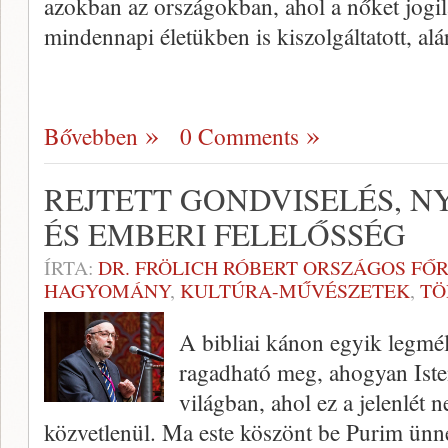
azokban az országokban, ahol a nőket jogil
mindennapi életükben is kiszolgáltatott, al
Bővebben
0 Comments
REJTETT GONDVISELÉS, N
ÉS EMBERI FELELŐSSÉG
ÍRTA:
DR. FRÖLICH RÓBERT ORSZÁGOS FŐ
HAGYOMÁNY
,
KULTÚRA-MŰVÉSZETEK
,
TÖ
A bibliai kánon egyik legmél
ragadható meg, ahogyan Isten
világban, ahol ez a jelenlét
közvetlenül. Ma este köszönt be Purim ünn