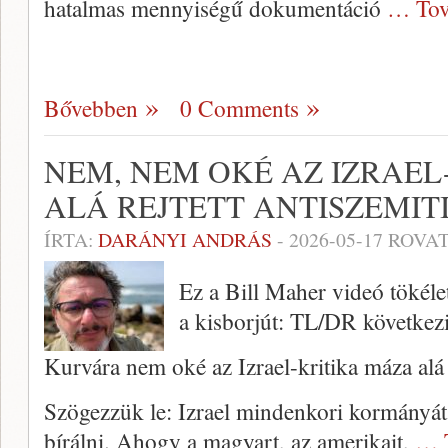
hatalmas mennyiségű dokumentáció
… Tov
Bővebben
0 Comments
NEM, NEM OKÉ AZ IZRAEL
ALÁ REJTETT ANTISZEMIT
ÍRTA:
DARÁNYI ANDRÁS
-
2026-05-17
ROVAT
Ez a Bill Maher videó tökéle
a kisborjút: TL/DR következ
Kurvára nem oké az Izrael-kritika máza alá 
Szögezzük le: Izrael mindenkori kormányát,
bírálni. Ahogy a magyart, az amerikait,
… 