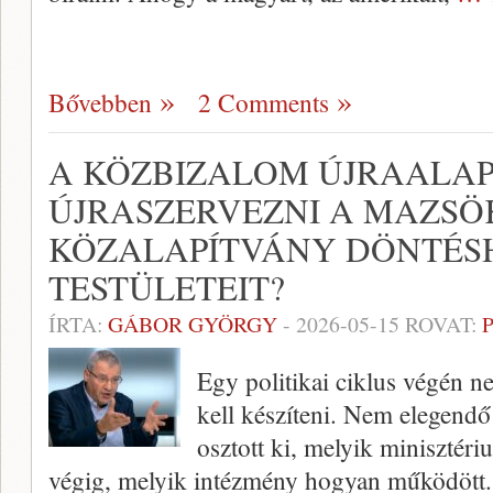
Bővebben
2 Comments
A KÖZBIZALOM ÚJRAALAPÍ
ÚJRASZERVEZNI A MAZSÖ
KÖZALAPÍTVÁNY DÖNTÉS
TESTÜLETEIT?
ÍRTA:
GÁBOR GYÖRGY
-
2026-05-15
ROVAT:
Egy politikai ciklus végén 
kell készíteni. Nem elegend
osztott ki, melyik minisztér
végig, melyik intézmény hogyan működött.