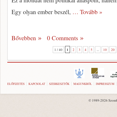
Ez a mondat nem politikai álláspont, hanem
Egy olyan ember beszél,
… Tovább »
Bővebben
0 Comments
1
1 / 40
2
3
4
5
...
10
20
ELŐFIZETÉS
KAPCSOLAT
SZERKESZTŐK
MAGUNKRÓL
IMPRESSZUM
© 1989-2026 Szombat