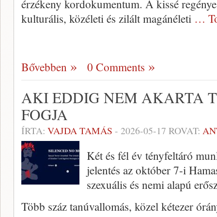
érzékeny kordokumentum. A kissé regénye
kulturális, közéleti és zilált magánéleti
… To
Bővebben
0 Comments
AKI EDDIG NEM AKARTA T
FOGJA
ÍRTA:
VAJDA TAMÁS
-
2026-05-17
ROVAT:
AN
Két és fél év tényfeltáró mu
jelentés az október 7-i Hama
szexuális és nemi alapú erős
Több száz tanúvallomás, közel kétezer órán