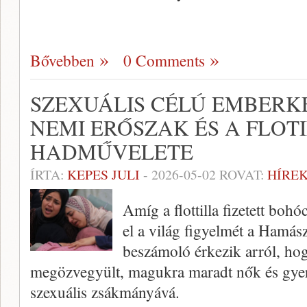
Bővebben
0 Comments
SZEXUÁLIS CÉLÚ EMBERK
NEMI ERŐSZAK ÉS A FLOT
HADMŰVELETE
ÍRTA:
KEPES JULI
-
2026-05-02
ROVAT:
HÍREK
Amíg a flottilla fizetett boh
el a világ figyelmét a Hamász
beszámoló érkezik arról, ho
megözvegyült, magukra maradt nők és gyere
szexuális zsákmányává.