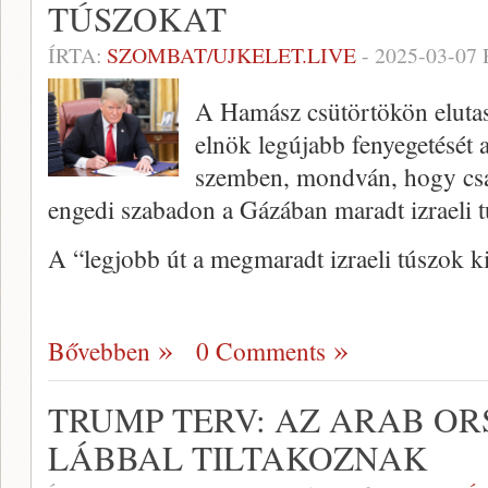
TÚSZOKAT
ÍRTA:
SZOMBAT/UJKELET.LIVE
-
2025-03-07
A Hamász csütörtökön eluta
elnök legújabb fenyegetését a
szemben, mondván, hogy csak
engedi szabadon a Gázában maradt izraeli t
A “legjobb út a megmaradt izraeli túszok 
Bővebben
0 Comments
TRUMP TERV: AZ ARAB O
LÁBBAL TILTAKOZNAK