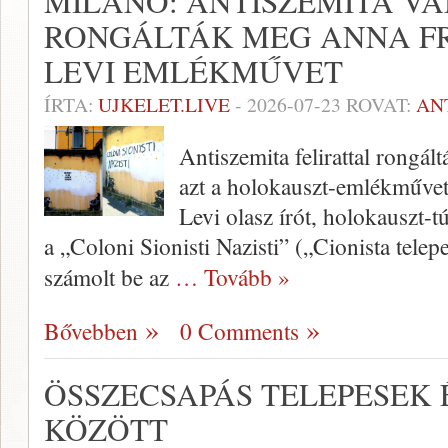
MILÁNÓ: ANTISZEMITA V
RONGÁLTÁK MEG ANNA FR
LEVI EMLÉKMŰVET
ÍRTA:
UJKELET.LIVE
-
2026-07-23
ROVAT:
AN
Antiszemita felirattal rongá
azt a holokauszt-emlékműve
Levi olasz írót, holokauszt-t
a „Coloni Sionisti Nazisti” („Cionista telepes
számolt be az
… Tovább »
Bővebben
0 Comments
ÖSSZECSAPÁS TELEPESEK 
KÖZÖTT