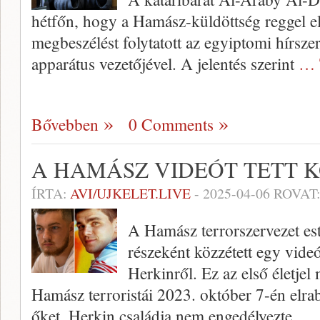
hétfőn, hogy a Hamász-küldöttség reggel e
megbeszélést folytatott az egyiptomi hírszer
apparátus vezetőjével. A jelentés szerint
… 
Bővebben
0 Comments
A HAMÁSZ VIDEÓT TETT 
ÍRTA:
AVI/UJKELET.LIVE
-
2025-04-06
ROVAT
A Hamász terrorszervezet est
részeként közzétett egy vid
Herkinről. Ez az első életjel
Hamász terroristái 2023. október 7-én elra
őket. Herkin családja nem engedélyezte,
… 