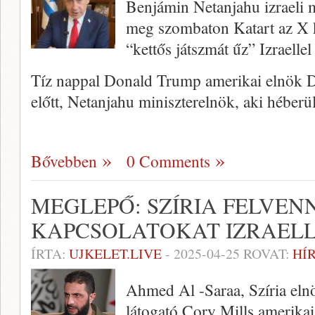
Benjámin Netanjahu izraeli m
meg szombaton Katart az X 
“kettős játszmát űz” Izraelle
Tíz nappal Donald Trump amerikai elnök D
előtt, Netanjahu miniszterelnök, aki héber
Bővebben
0 Comments
MEGLEPŐ: SZÍRIA FELVEN
KAPCSOLATOKAT IZRAEL
ÍRTA:
UJKELET.LIVE
-
2025-04-25
ROVAT:
HÍ
Ahmed Al -Saraa, Szíria elnö
látogató Cory Mills amerikai