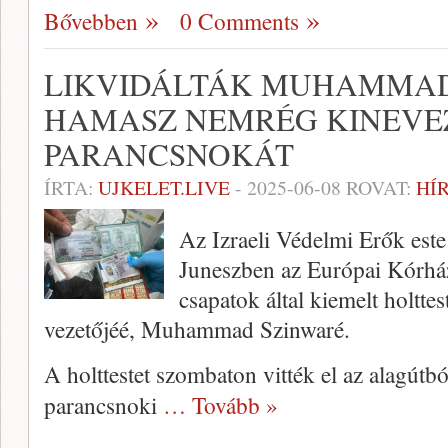
Bővebben
0 Comments
LIKVIDÁLTÁK MUHAMMAD
HAMASZ NEMRÉG KINEVE
PARANCSNOKÁT
ÍRTA:
UJKELET.LIVE
-
2025-06-08
ROVAT:
HÍ
Az Izraeli Védelmi Erők este
Juneszben az Európai Kórház
csapatok által kiemelt holtte
vezetőjéé, Muhammad Szinwaré.
A holttestet szombaton vitték el az alagútb
parancsnoki
… Tovább »