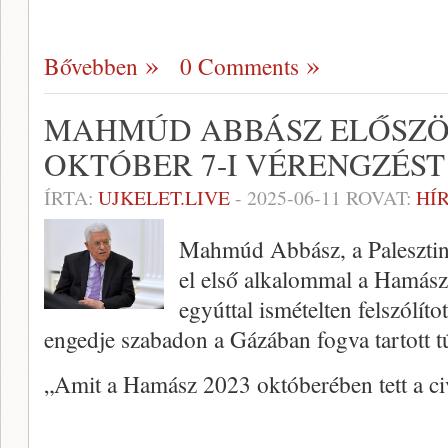
Bővebben
0 Comments
MAHMÚD ABBÁSZ ELŐSZÖR
OKTÓBER 7-I VÉRENGZÉST
ÍRTA:
UJKELET.LIVE
-
2025-06-11
ROVAT:
HÍ
Mahmúd Abbász, a Palesztin 
el első alkalommal a Hamász
egyúttal ismételten felszólíto
engedje szabadon a Gázában fogva tartott t
„Amit a Hamász 2023 októberében tett a ci