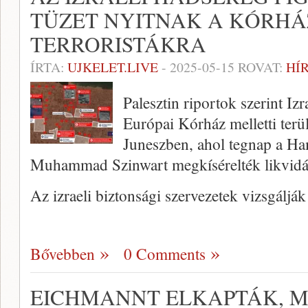
TÜZET NYITNAK A KÓRH
TERRORISTÁKRA
ÍRTA:
UJKELET.LIVE
-
2025-05-15
ROVAT:
HÍ
Palesztin riportok szerint Izr
Európai Kórház melletti terü
Juneszben, ahol tegnap a Ham
Muhammad Szinwart megkísérelték likvidá
Az izraeli biztonsági szervezetek vizsgáljá
Bővebben
0 Comments
EICHMANNT ELKAPTÁK, M