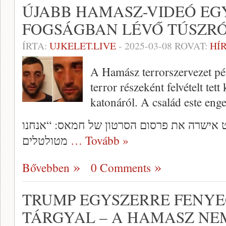
ÚJABB HAMASZ-VIDEÓ EGY
FOGSÁGBAN LÉVŐ TÚSZR
ÍRTA:
UJKELET.LIVE
-
2025-03-08
ROVAT:
HÍ
A Hamász terrorszervezet pé
terror részeként felvételt te
katonáról. A család este enge
אישרה את פרסום הסרטון של חמאס: “אנחנו
מטולטלים
… Tovább »
Bővebben
0 Comments
TRUMP EGYSZERRE FENYE
TÁRGYAL – A HAMASZ NEM