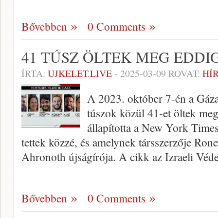
Bővebben
0 Comments
41 TÚSZ ÖLTEK MEG EDD
ÍRTA:
UJKELET.LIVE
-
2025-03-09
ROVAT:
HÍ
A 2023. október 7-én a Gázai
túszok közül 41-et öltek me
állapította a New York Tim
tettek közzé, és amelynek társszerzője Ro
Ahronoth újságírója. A cikk az Izraeli Véd
Bővebben
0 Comments