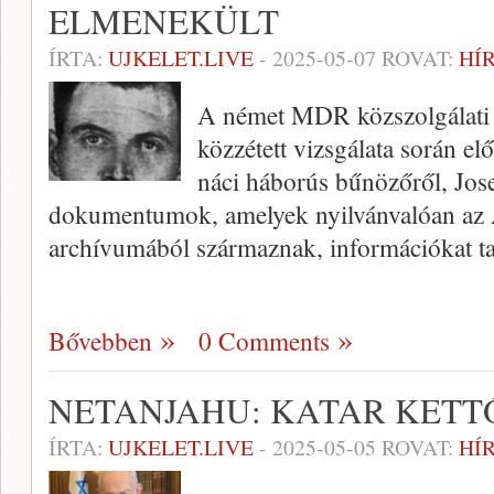
ELMENEKÜLT
ÍRTA:
UJKELET.LIVE
-
2025-05-07
ROVAT:
HÍ
A német MDR közszolgálati r
közzétett vizsgálata során el
náci háborús bűnözőről, Jos
dokumentumok, amelyek nyilvánvalóan az 
archívumából származnak, információkat t
Bővebben
0 Comments
NETANJAHU: KATAR KETT
ÍRTA:
UJKELET.LIVE
-
2025-05-05
ROVAT:
HÍ