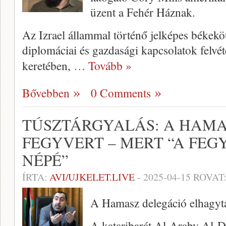
üzent a Fehér Háznak.
Az Izrael állammal történő jelképes békekö
diplomáciai és gazdasági kapcsolatok fel
keretében,
… Tovább »
Bővebben
0 Comments
TÚSZTÁRGYALÁS: A HAMAS
FEGYVERT – MERT “A FEG
NÉPÉ”
ÍRTA:
AVI/UJKELET.LIVE
-
2025-04-15
ROVAT
A Hamasz delegáció elhagyta
A kataribarát Al-Araby Al-Dz