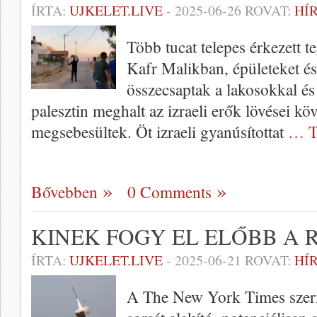
ÍRTA:
UJKELET.LIVE
-
2025-06-26
ROVAT:
HÍ
Több tucat telepes érkezett 
Kafr Malikban, épületeket és
összecsaptak a lakosokkal és 
palesztin meghalt az izraeli erők lövései kö
megsebesültek. Öt izraeli gyanúsítottat
… T
Bővebben
0 Comments
KINEK FOGY EL ELŐBB A 
ÍRTA:
UJKELET.LIVE
-
2025-06-21
ROVAT:
HÍ
A The New York Times szerin