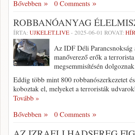
Bővebben
0 Comments
ROBBANÓANYAG ÉLELMIS
ÍRTA:
UJKELET.LIVE
-
2025-06-01
ROVAT:
HÍ
Az IDF Déli Parancsnokság a
manőverező erők a terrorista 
megsemmisítésén dolgoznak
Eddig több mint 800 robbanószerkezetet és 
koboztak el, melyeket a terroristák udvarok
Tovább »
Bővebben
0 Comments
AZ IZRAELI HADSEREG FI