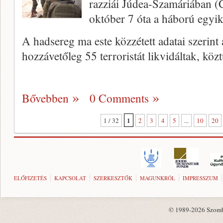
razziái Júdea-Szamáriában (
október 7 óta a háború egyik
A hadsereg ma este közzétett adatai szerint
hozzávetőleg 55 terroristát likvidáltak, kö
Bővebben
0 Comments
1
1 / 32
2
3
4
5
...
10
20
ELŐFIZETÉS
KAPCSOLAT
SZERKESZTŐK
MAGUNKRÓL
IMPRESSZUM
© 1989-2026 Szombat