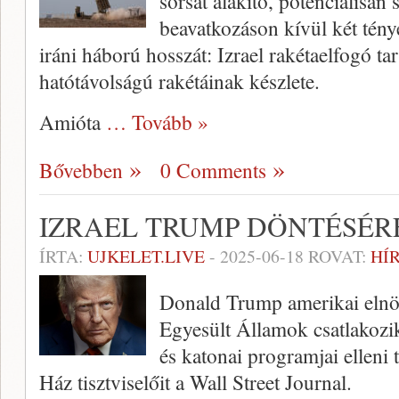
sorsát alakító, potenciálisan 
beavatkozáson kívül két ténye
iráni háború hosszát: Izrael rakétaelfogó ta
hatótávolságú rakétáinak készlete.
Amióta
… Tovább »
Bővebben
0 Comments
IZRAEL TRUMP DÖNTÉSÉR
ÍRTA:
UJKELET.LIVE
-
2025-06-18
ROVAT:
HÍ
Donald Trump amerikai elnö
Egyesült Államok csatlakozik
és katonai programjai elleni
Ház tisztviselőit a Wall Street Journal.