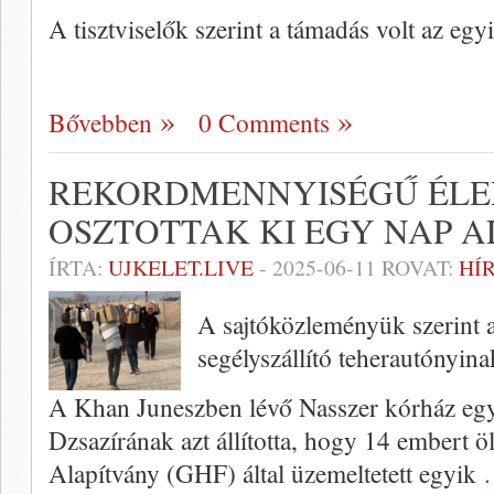
A tisztviselők szerint a támadás volt az egy
Bővebben
0 Comments
REKORDMENNYISÉGŰ ÉLE
OSZTOTTAK KI EGY NAP 
ÍRTA:
UJKELET.LIVE
-
2025-06-11
ROVAT:
HÍ
A sajtóközleményük szerint 
segélyszállító teherautónyina
A Khan Juneszben lévő Nasszer kórház egy
Dzsazírának azt állította, hogy 14 embert 
Alapítvány (GHF) által üzemeltetett egyik