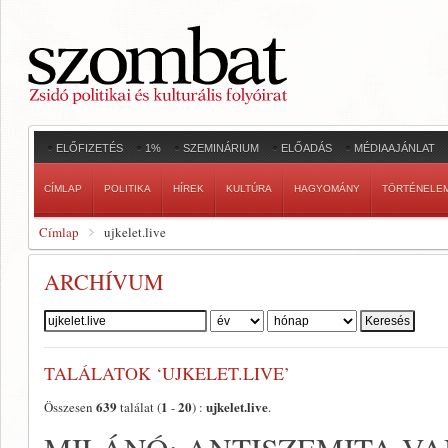
ELŐFIZETÉS
1%
SZEMINÁRIUM
ELŐADÁS
MÉDIAAJÁNLAT
CÍMLAP
POLITIKA
HÍREK
KULTÚRA
HAGYOMÁNY
TÖRTÉNELE
Címlap
ujkelet.live
ARCHÍVUM
Szerző:
TALÁLATOK ‘UJKELET.LIVE’
639
1
20
ujkelet.live
Összesen
találat (
-
) :
.