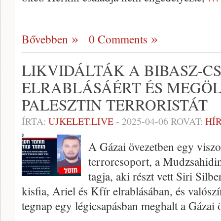
Bővebben
0 Comments
LIKVIDÁLTÁK A BIBASZ-C
ELRABLÁSÁÉRT ÉS MEGÖL
PALESZTIN TERRORISTÁT
ÍRTA:
UJKELET.LIVE
-
2025-04-06
ROVAT:
HÍ
A Gázai övezetben egy viszo
terrorcsoport, a Mudzsahid
tagja, aki részt vett Siri Sil
kisfia, Ariel és Kfír elrablásában, és valós
tegnap egy légicsapásban meghalt a Gázai 