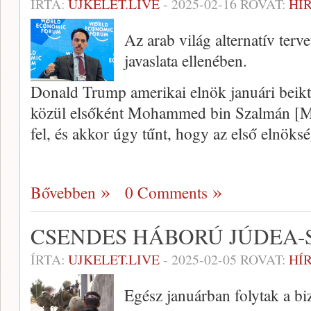
ÍRTA:
UJKELET.LIVE
-
2025-02-16
ROVAT:
HÍ
Az arab világ alternatív terv
javaslata ellenében.
Donald Trump amerikai elnök januári beikta
közül elsőként Mohammed bin Szalmán [MB
fel, és akkor úgy tűnt, hogy az első elnöks
Bővebben
0 Comments
CSENDES HÁBORÚ JÚDEA
ÍRTA:
UJKELET.LIVE
-
2025-02-05
ROVAT:
HÍ
Egész januárban folytak a biz