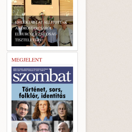
EMLÉKTÁBLÁT ÁLLÍTOTTAK
A KÖRÖSTARCSÁRÓL
ELHURCOLT ZSIDÓSÁG
TISZTELETÉRE
MEGJELENT