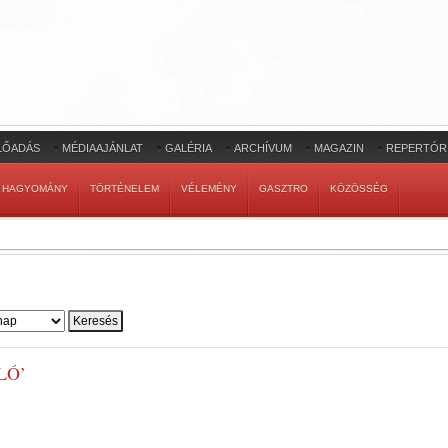
LŐADÁS
MÉDIAAJÁNLAT
GALÉRIA
ARCHÍVUM
MAGAZIN
REPERTÓR
HAGYOMÁNY
TÖRTÉNELEM
VÉLEMÉNY
GASZTRO
KÖZÖSSÉG
LÓ’