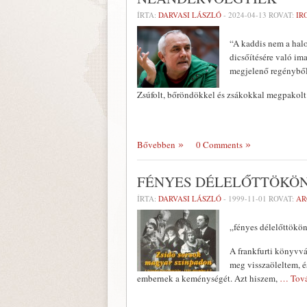
ÍRTA:
DARVASI LÁSZLÓ
-
2024-04-13
ROVAT:
IR
“A kaddis nem a hal
dicsőítésére való i
megjelenő regényből
Zsúfolt, bőröndökkel és zsákokkal megpakolt
Bővebben
0 Comments
FÉNYES DÉLELŐTTÖKÖN
ÍRTA:
DARVASI LÁSZLÓ
-
1999-11-01
ROVAT:
AR
„fényes délelőttökön
A frankfurti könyvvá
meg visszaö­leltem, 
embernek a keménységét. Azt hiszem,
… Tov