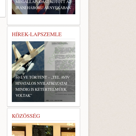
MEGÁLLAPODÁST KÖTÖTT AZ
IRÁNI HÁBORÚ ÁRNYÉKÁBAN
HÍREK-LAPSZEMLE
40 ÉVE TÖRTÉNT – „TEL AVIV
HIVATALOS NYILATKOZATAI
MINDIG IS KÉTÉRTELMŰEK
VOLTAK”
KÖZÖSSÉG