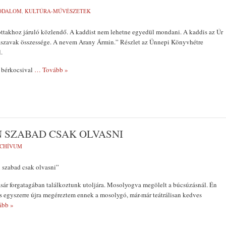
ODALOM
,
KULTÚRA-MŰVÉSZETEK
ottakhoz járuló közlendő. A kaddist nem lehetne egyedül mondani. A kaddis az Úr
maszavak összessége. A nevem Arany Ármin.” Részlet az Ünnepi Könyvhétre
.
 bérkocsival
… Tovább »
 SZABAD CSAK OLVASNI
CHÍVUM
 szabad csak olvasni”
sár forgatagában találkoztunk utoljára. Mosolyogva me­gölelt a búcsúzásnál. Én
és egyszerre újra megéreztem ennek a mosolygó, már-már teátrálisan kedves
ább »