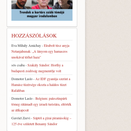
HOZZÁSZÓLÁSOK
Eva Mihály Amichay
-
Elrabolt túsz anyja
Netanjahunak: „A lányom egy hamaszos
unokával térhet haza”
sós csaba
-
Szakály Sándor: Horthy a
budapesti zsidóság megmentője volt
Domotor Laslo
-
Az IDF gyanúja szerint a
Hamász tüzérsége okozta a halálos tüzet
Rafahban
Domotor Laslo
-
Belgium: palesztinpárti
tömeg rátámadt egy izraeli turistára, eltörték
az állkapcsát
Gavriel Zeevi
-
Sáptól a gízai piramisokig –
125 éve született Benamy Sándor