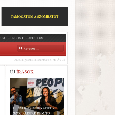
TÁMOGATOM A SZOMBATOT
IUM
ENGLISH
ABOUT US
2026. augusztus 8, szombat | 5786. Áv 25
ÚJ
ÍRÁSOK
DENVER: DEMOKRATIKUS
SZOCIALISTÁK RÉMÍTŐ