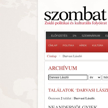
ELŐFIZETÉS
1%
SZEMINÁRIUM
E
CÍMLAP
POLITIKA
HÍREK
KULTÚRA
Címlap
Darvasi László
ARCHÍVUM
Szerző:
TALÁLATOK ‘DARVASI LÁSZ
2
Darvasi László
Összesen
találat :
.
NEANDERVÖLGYIEK